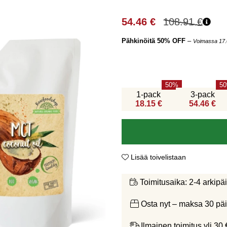
54.46
€
108.91
€
Pähkinöitä 50% OFF
–
Voimassa 17.
50
50
1-pack
3-pack
18.15 €
54.46 €
Lisää toivelistaan
2-4 arkipä
Toimitusaika:
Osta nyt – maksa 30 päi
Ilmainen toimitus yli 30 