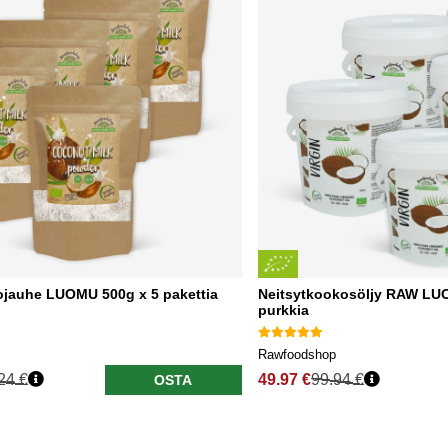
jauhe LUOMU 500g x 5 pakettia
Neitsytkookosöljy RAW LU
purkkia
Rawfoodshop
24 €
49.97 €
99.94 €
OSTA