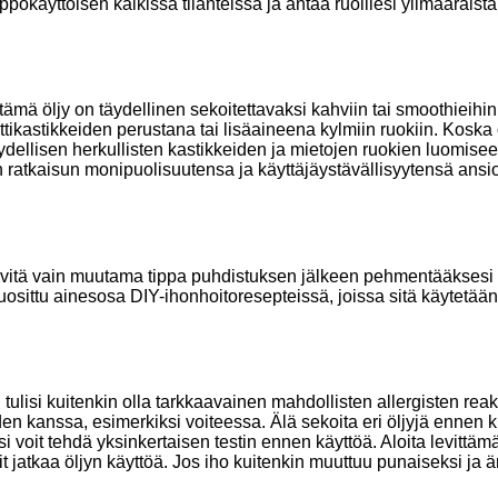
äyttöisen kaikissa tilanteissa ja antaa ruoillesi ylimääräist
 öljy on täydellinen sekoitettavaksi kahviin tai smoothieihin 
ikastikkeiden perustana tai lisäaineena kylmiin ruokiin. Koska 
ellisen herkullisten kastikkeiden ja mietojen ruokien luomiseen
n ratkaisun monipuolisuutensa ja käyttäjäystävällisyytensä ansio
 levitä vain muutama tippa puhdistuksen jälkeen pehmentääksesi 
uosittu ainesosa DIY-ihonhoitoresepteissä, joissa sitä käytetään
tulisi kuitenkin olla tarkkaavainen mahdollisten allergisten reakt
n kanssa, esimerkiksi voiteessa. Älä sekoita eri öljyjä ennen kui
si voit tehdä yksinkertaisen testin ennen käyttöä. Aloita levittäm
it jatkaa öljyn käyttöä. Jos iho kuitenkin muuttuu punaiseksi ja är