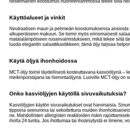
nestemäinen koostumus huoneenlämmössä tekee siitä helppok
Käyttöalueet ja vinkit
Neutraalisen maun ja pehmeän koostumuksensa ansiosta tämä
alkuperäiseen makuun. Se toimii myös erinomaisesti salaatt
matalalämpöiseen ruoanvalmistukseen, mikä tekee siitä täyd
luoda elegantin salaattikastikkeen, tämä öljy tarjoaa helpo
Käytä öljyä ihonhoidossa
MCT-öljy toimii täydellisesti kosteuttavana kasvoöljynä –
meikinpoistajana tai hierontaöljynä. Luoville MCT-öljy on s
Onko kasviöljyjen käytöllä sivuvaikutuksia?
Kasviöljyjen käytön sivuvaikutukset ovat harvinaisia. Sinun 
tippoina seerumina tai sekoitettuna muiden ihonhoitoaineide
ne. Mahdollisten allergisten reaktioiden riskin rajoittamisek
iholla 24 tuntia. Jos ihottumaa tai ihoärsytystä ei ilmene, vo