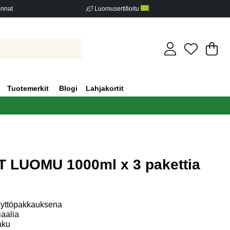
innat
Luomusertifioitu
Os
Mä
.
Tuotemerkit
Blogi
Lahjakortit
T LUOMU 1000ml x 3 pakettia
iden määrä 0
äyttöpakkauksena
iaalia
aku