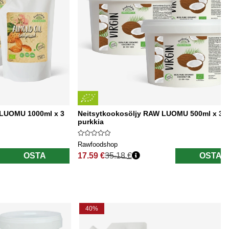
u LUOMU 1000ml x 3
Neitsytkookosöljy RAW LUOMU 500ml x 3
purkkia
Rawfoodshop
OSTA
17.59 €
35.18 €
OSTA
Normaali hinta
40%