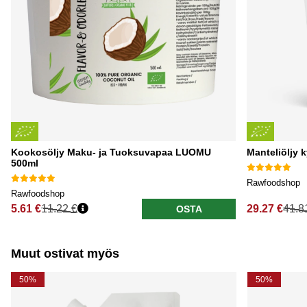
Kookosöljy Maku- ja Tuoksuvapaa LUOMU
Manteliöljy 
500ml
Rawfoodshop
Rawfoodshop
5.61 €
11.22 €
29.27 €
41.8
OSTA
Normaali hinta
Normaali hi
Muut ostivat myös
50%
50%