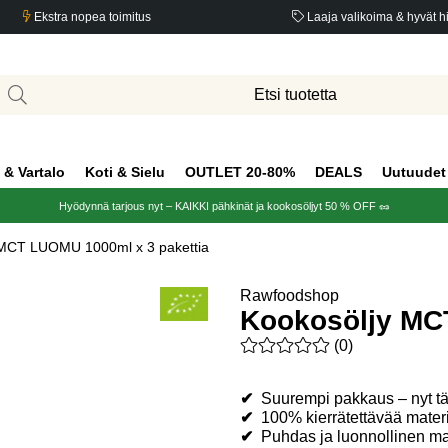
Ekstra nopea toimitus
Laaja valikoima & hyvät h
 & Vartalo
Koti & Sielu
OUTLET 20-80%
DEALS
Uutuudet
Hyödynnä tarjous nyt – KAIKKI pähkinät ja kookosöljyt 50 % OFF 🥜
 MCT LUOMU 1000ml x 3 pakettia
Rawfoodshop
Kookosöljy MC
Keskiarvoluokitus 0 / 5 Arvio
(
0
)
✔
Suurempi pakkaus – nyt t
✔
100% kierrätettävää mater
✔
Puhdas ja luonnollinen m