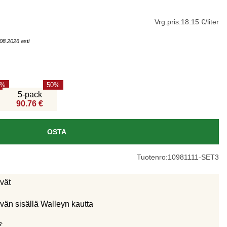
Vrg.pris:
18.15 €/liter
08.2026 asti
50
5-pack
90.76 €
OSTA
Tuotenro:
10981111-SET3
ivät
vän sisällä Walleyn kautta
€