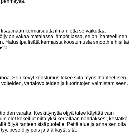
ä pehmeyttä.
lisäämään kermaisuutta ilman, että se vaikuttaa
öljy on vakaa matalassa lämpötilassa, se on ihanteellinen
. Halusitpa lisätä kermaista koostumusta smoothieihisi tai
sta.
ihoa. Sen kevyt koostumus tekee siitä myös ihanteellisen
 voiteiden, vartalovoiteiden ja kuorintojen valmistamiseen.
ioiden varalta. Keskittynyttä öljyä tulee käyttää vain
n olet kokeillut niitä yksi kerrallaan nähdäksesi, kestätkö
ällä öljyä ranteen sisäpuolelle. Peitä alue ja anna sen olla
tyy, pese öljy pois ja älä käytä sitä.