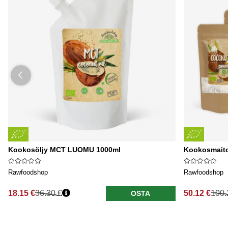
Kookosöljy MCT LUOMU 1000ml
Kookosmaito
Rawfoodshop
Rawfoodshop
18.15 €
36.30 €
50.12 €
100.
OSTA