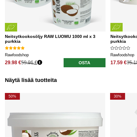
Neitsytkookosöljy RAW LUOMU 1000 ml x 3
Neitsytkook
purkkia
purkkia
Rawfoodshop
Rawfoodshop
29.98 €
59.96 €
17.59 €
35.1
OSTA
Näytä lisää tuotteita
50%
30%