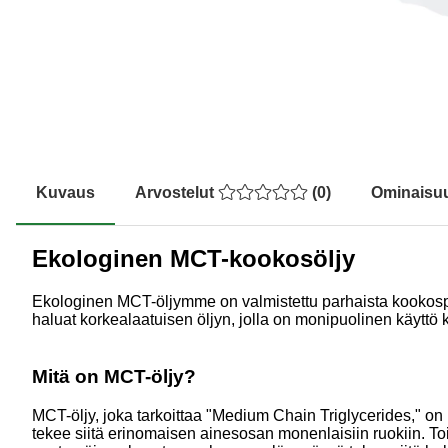
Kuvaus
Arvostelut
(
0
)
Ominaisu
Ekologinen MCT-kookosöljy
Ekologinen MCT-öljymme on valmistettu parhaista kookospähk
haluat korkealaatuisen öljyn, jolla on monipuolinen käyttö
Mitä on MCT-öljy?
MCT-öljy, joka tarkoittaa "Medium Chain Triglycerides," on 
tekee siitä erinomaisen ainesosan monenlaisiin ruokiin. Toi