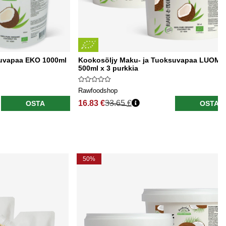
suvapaa EKO 1000ml
Kookosöljy Maku- ja Tuoksuvapaa LUOMU
500ml x 3 purkkia
Rawfoodshop
16.83 €
33.65 €
OSTA
OSTA
50%