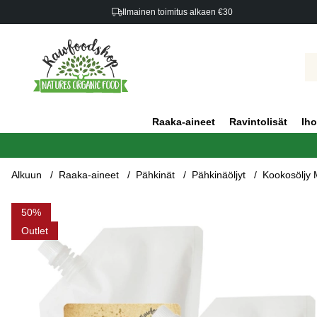
Ilmainen toimitus alkaen €30
Raaka-aineet
Ravintolisät
Iho
Alkuun
Raaka-aineet
Pähkinät
Pähkinäöljyt
Kookosöljy
Tuotekuvat Kookosöljy MCT LUOMU 1000ml x 3 pakettia
50
Outlet