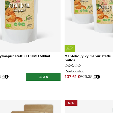
kylmäpuristettu LUOMU 500ml
Manteliöljy kylmäpuristett
pulloa
Rawfoodshop
1 €
137.61 €
229.35 €
OSTA
nta
Normaali hinta
50%