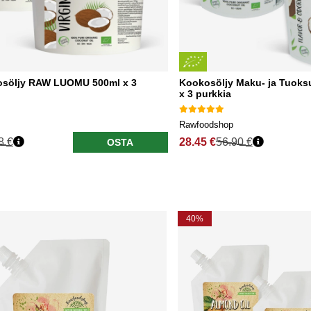
osöljy RAW LUOMU 500ml x 3
Kookosöljy Maku- ja Tuok
x 3 purkkia
Rawfoodshop
8 €
28.45 €
56.90 €
OSTA
40%