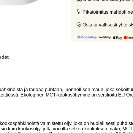
Pikatoimitus mahdolline
Osta turvallisesti yht
udet
inöistä ja tarjoaa puhtaan, luonnollisen maun, joka sekoittuu h
 keittiössä. Ekologinen MCT-kookosöljymme on sertifioitu EU Or
kookospähkinöistä valmistettu öljy, joka on huolellisesti puhdi
sin kuin kookosöljy, jolla voi olla selkeä kookoksen maku, MCT-