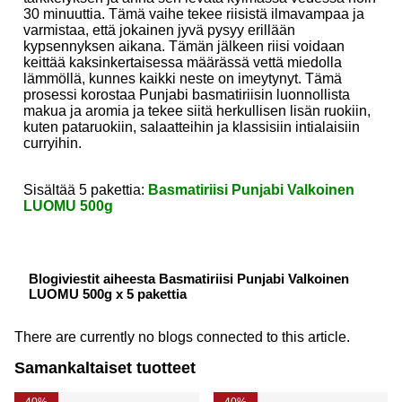
30 minuuttia. Tämä vaihe tekee riisistä ilmavampaa ja
varmistaa, että jokainen jyvä pysyy erillään
kypsennyksen aikana. Tämän jälkeen riisi voidaan
keittää kaksinkertaisessa määrässä vettä miedolla
lämmöllä, kunnes kaikki neste on imeytynyt. Tämä
prosessi korostaa Punjabi basmatiriisin luonnollista
makua ja aromia ja tekee siitä herkullisen lisän ruokiin,
kuten pataruokiin, salaatteihin ja klassisiin intialaisiin
curryihin.
Sisältää 5 pakettia:
Basmatiriisi Punjabi Valkoinen
LUOMU 500g
Blogiviestit aiheesta Basmatiriisi Punjabi Valkoinen
LUOMU 500g x 5 pakettia
There are currently no blogs connected to this article.
Samankaltaiset tuotteet