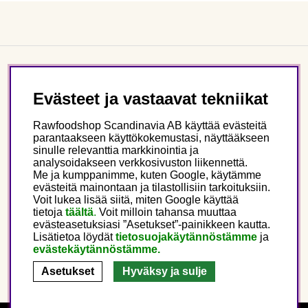
Asiakaspalvelu
Evästeet ja vastaavat tekniikat
Tietoa meistä
Rawfoodshop Scandinavia AB käyttää evästeitä
parantaakseen käyttökokemustasi, näyttääkseen
sinulle relevanttia markkinointia ja
Seuraa meitä
analysoidakseen verkkosivuston liikennettä.
Me ja kumppanimme, kuten Google, käytämme
evästeitä mainontaan ja tilastollisiin tarkoituksiin.
Tämä on Rawfoodshop
Voit lukea lisää siitä, miten Google käyttää
tietoja
täältä
.
Voit milloin tahansa muuttaa
evästeasetuksiasi ”Asetukset”-painikkeen kautta.
Finland
Lisätietoa löydät
tietosuojakäytännöstämme
ja
evästekäytännöstämme.
Asetukset
Hyväksy ja sulje
Copyright © 2025 Rawfoodshop Scandinavia AB