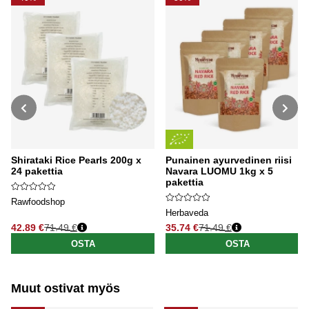
Shirataki Rice Pearls 200g x
Punainen ayurvedinen riisi
24 pakettia
Navara LUOMU 1kg x 5
pakettia
Rawfoodshop
Herbaveda
42.89 €
71.49 €
35.74 €
71.49 €
Normaali hinta
Normaali hinta
OSTA
OSTA
Muut ostivat myös