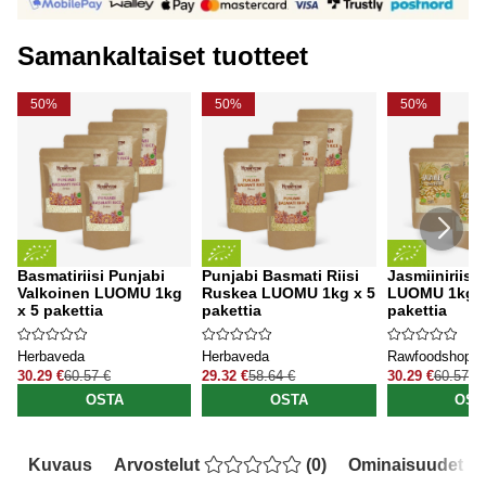
Samankaltaiset tuotteet
50%
50%
50%
Basmatiriisi Punjabi
Punjabi Basmati Riisi
Jasmiiniriisi
Valkoinen LUOMU 1kg
Ruskea LUOMU 1kg x 5
LUOMU 1kg x
x 5 pakettia
pakettia
pakettia
Herbaveda
Herbaveda
Rawfoodshop
30.29 €
60.57 €
29.32 €
58.64 €
30.29 €
60.57 €
OSTA
OSTA
OST
Kuvaus
Arvostelut
(
0
)
Ominaisuudet