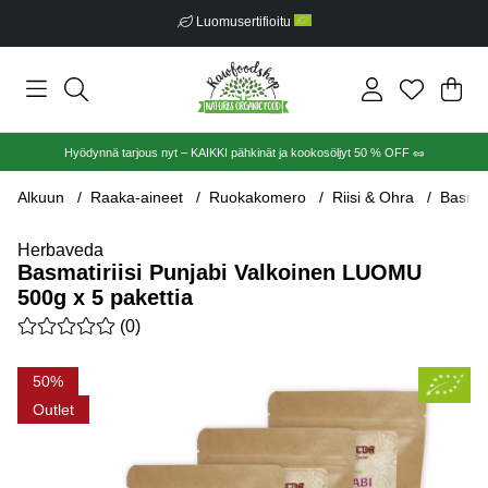
Luomusertifioitu
Ost
Mää
.
Hyödynnä tarjous nyt – KAIKKI pähkinät ja kookosöljyt 50 % OFF 🥜
Alkuun
Raaka-aineet
Ruokakomero
Riisi & Ohra
Basmat
Herbaveda
Basmatiriisi Punjabi Valkoinen LUOMU
500g x 5 pakettia
Keskiarvoluokitus 0 / 5 Arvioiden määrä 0
(
0
)
Tuotekuvat Basmatiriisi Punjabi Valkoinen LUOMU 500g x 5 pa
50
Outlet