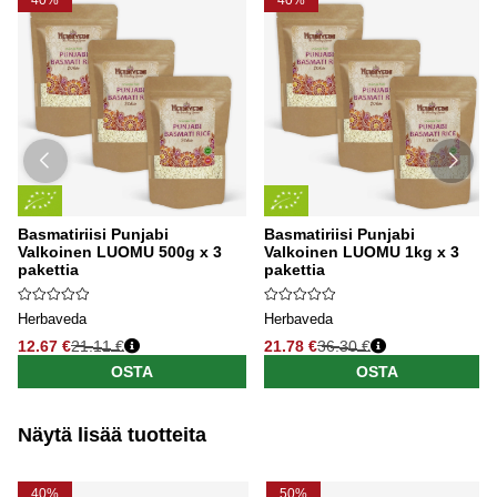
40%
40%
Basmatiriisi Punjabi
Basmatiriisi Punjabi
Valkoinen LUOMU 500g x 3
Valkoinen LUOMU 1kg x 3
pakettia
pakettia
Herbaveda
Herbaveda
12.67 €
21.11 €
21.78 €
36.30 €
OSTA
OSTA
Näytä lisää tuotteita
40%
50%