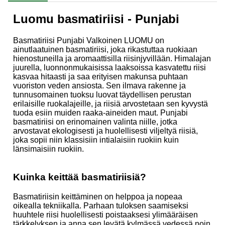
Luomu basmatiriisi - Punjabi
Basmatiriisi Punjabi Valkoinen LUOMU on
ainutlaatuinen basmatiriisi, joka rikastuttaa ruokiaan
hienostuneilla ja aromaattisilla riisinjyvillään. Himalajan
juurella, luonnonmukaisissa laaksoissa kasvatettu riisi
kasvaa hitaasti ja saa erityisen makunsa puhtaan
vuoriston veden ansiosta. Sen ilmava rakenne ja
tunnusomainen tuoksu luovat täydellisen perustan
erilaisille ruokalajeille, ja riisiä arvostetaan sen kyvystä
tuoda esiin muiden raaka-aineiden maut. Punjabi
basmatiriisi on erinomainen valinta niille, jotka
arvostavat ekologisesti ja huolellisesti viljeltyä riisiä,
joka sopii niin klassisiin intialaisiin ruokiin kuin
länsimaisiin ruokiin.
Kuinka keittää basmatiriisiä?
Basmatiriisin keittäminen on helppoa ja nopeaa
oikealla tekniikalla. Parhaan tuloksen saamiseksi
huuhtele riisi huolellisesti poistaaksesi ylimääräisen
tärkkelyksen ja anna sen levätä kylmässä vedessä noin