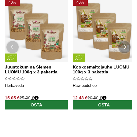
40%
40%
Juustokumina Siemen
Kookosmaitojauhe LUOMU
LUOMU 100g x 3 pakettia
100g x 3 pakettia
Herbaveda
Rawfoodshop
15.05 €
25.09 €
12.48 €
20.80 €
OSTA
OSTA