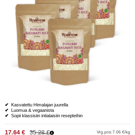
✔
Kasvatettu Himalajan juurella
✔
Luomua & vegaanista
✔
Sopii klassisiin intialaisiin resepteihin
17.64
€
35.28
€
Vrg.pris:
7.06 €/kg