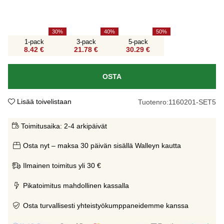
30
40
50
1-pack
3-pack
5-pack
8.42 €
21.78 €
30.29 €
OSTA
Lisää toivelistaan
Tuotenro:
1160201-SET5
Toimitusaika:
2-4 arkipäivät
Osta nyt – maksa 30 päivän sisällä Walleyn kautta
Ilmainen toimitus yli 30 €
Pikatoimitus mahdollinen kassalla
Osta turvallisesti yhteistyökumppaneidemme kanssa