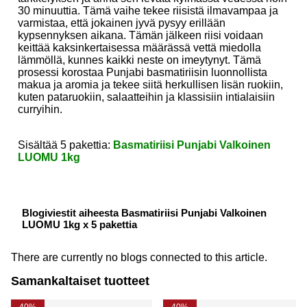
30 minuuttia. Tämä vaihe tekee riisistä ilmavampaa ja
varmistaa, että jokainen jyvä pysyy erillään
kypsennyksen aikana. Tämän jälkeen riisi voidaan
keittää kaksinkertaisessa määrässä vettä miedolla
lämmöllä, kunnes kaikki neste on imeytynyt. Tämä
prosessi korostaa Punjabi basmatiriisin luonnollista
makua ja aromia ja tekee siitä herkullisen lisän ruokiin,
kuten pataruokiin, salaatteihin ja klassisiin intialaisiin
curryihin.
Sisältää 5 pakettia:
Basmatiriisi Punjabi Valkoinen
LUOMU 1kg
Blogiviestit aiheesta Basmatiriisi Punjabi Valkoinen
LUOMU 1kg x 5 pakettia
There are currently no blogs connected to this article.
Samankaltaiset tuotteet