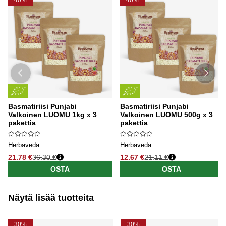
40%
40%
Basmatiriisi Punjabi
Basmatiriisi Punjabi
Valkoinen LUOMU 1kg x 3
Valkoinen LUOMU 500g x 3
pakettia
pakettia
Herbaveda
Herbaveda
21.78 €
36.30 €
12.67 €
21.11 €
OSTA
OSTA
Näytä lisää tuotteita
30%
30%