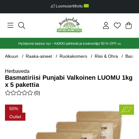
Ilmainen toimitus alkaen €30
Ost
Mää
.
Hyödynnä tarjous nyt – KAIKKI pähkinät ja kookosöljyt 50 % OFF 🥜
Alkuun
Raaka-aineet
Ruokakomero
Riisi & Ohra
Basmat
Herbaveda
Basmatiriisi Punjabi Valkoinen LUOMU 1kg
x 5 pakettia
Keskiarvoluokitus 0 / 5 Arvioiden määrä 0
(
0
)
Tuotekuvat Basmatiriisi Punjabi Valkoinen LUOMU 1kg x 5 pake
50
Outlet