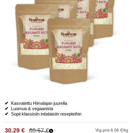
✔
Kasvatettu Himalajan juurella
✔
Luomua & vegaanista
✔
Sopii klassisiin intialaisiin resepteihin
30.29
€
60.57
€
Vrg.pris:
6.06 €/kg