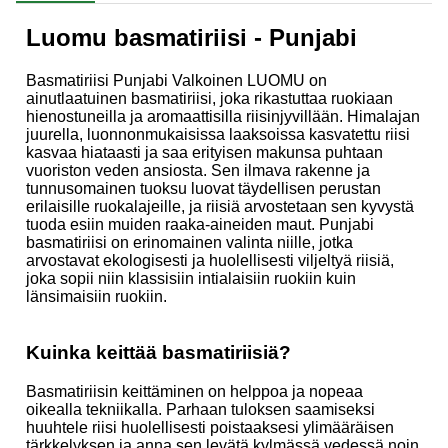
Luomu basmatiriisi - Punjabi
Basmatiriisi Punjabi Valkoinen LUOMU on
ainutlaatuinen basmatiriisi, joka rikastuttaa ruokiaan
hienostuneilla ja aromaattisilla riisinjyvillään. Himalajan
juurella, luonnonmukaisissa laaksoissa kasvatettu riisi
kasvaa hiataasti ja saa erityisen makunsa puhtaan
vuoriston veden ansiosta. Sen ilmava rakenne ja
tunnusomainen tuoksu luovat täydellisen perustan
erilaisille ruokalajeille, ja riisiä arvostetaan sen kyvystä
tuoda esiin muiden raaka-aineiden maut. Punjabi
basmatiriisi on erinomainen valinta niille, jotka
arvostavat ekologisesti ja huolellisesti viljeltyä riisiä,
joka sopii niin klassisiin intialaisiin ruokiin kuin
länsimaisiin ruokiin.
Kuinka keittää basmatiriisiä?
Basmatiriisin keittäminen on helppoa ja nopeaa
oikealla tekniikalla. Parhaan tuloksen saamiseksi
huuhtele riisi huolellisesti poistaaksesi ylimääräisen
tärkkelyksen ja anna sen levätä kylmässä vedessä noin