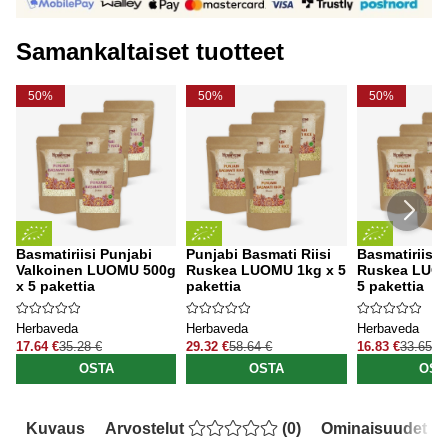
Samankaltaiset tuotteet
50%
50%
50%
Basmatiriisi Punjabi
Punjabi Basmati Riisi
Basmatiriisi 
Valkoinen LUOMU 500g
Ruskea LUOMU 1kg x 5
Ruskea LUOM
x 5 pakettia
pakettia
5 pakettia
Herbaveda
Herbaveda
Herbaveda
17.64 €
35.28 €
29.32 €
58.64 €
16.83 €
33.65 €
OSTA
OSTA
OST
Kuvaus
Arvostelut
(
0
)
Ominaisuudet