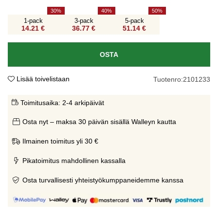
30
40
50
1-pack
3-pack
5-pack
14.21 €
36.77 €
51.14 €
OSTA
Lisää toivelistaan
Tuotenro:
2101233
Toimitusaika:
2-4 arkipäivät
Osta nyt – maksa 30 päivän sisällä Walleyn kautta
Ilmainen toimitus yli 30 €
Pikatoimitus mahdollinen kassalla
Osta turvallisesti yhteistyökumppaneidemme kanssa