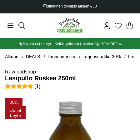
Ilmainen toimitus alkaen €30
Ost
Mää
.
Hyödynnä tarjous nyt – KAIKKI pähkinät ja kookosöljyt 50 % OFF 🥜
Alkuun
DEALS
Tarjousnurkka
Tarjousnurkka 30%
Lasip
Rawfoodshop
Lasipullo Ruskea 250ml
Keskiarvoluokitus 5 / 5 Arvioiden määrä 1
(
1
)
Tuotekuvat Lasipullo Ruskea 250ml
30
Outlet
Löytö