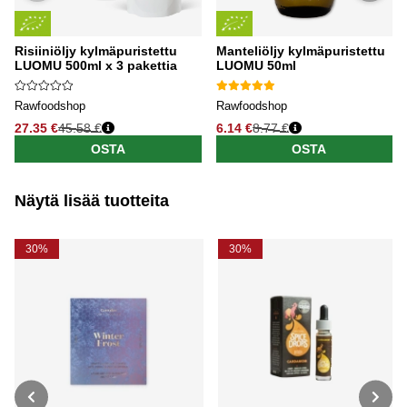
Risiiniöljy kylmäpuristettu
Manteliöljy kylmäpuristettu
LUOMU 500ml x 3 pakettia
LUOMU 50ml
Rawfoodshop
Rawfoodshop
27.35 €
45.58 €
6.14 €
8.77 €
OSTA
OSTA
Näytä lisää tuotteita
30%
30%