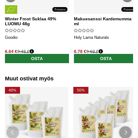
Poistuva
Poistuva
Winter Frost Suklaa 49%
Makuesanssi Kardemumma 5
LUOMU 48g
ml
Goodio
Holy Lama Naturals
6.64 €
9.48 €
6.78 €
9.69 €
Normaali hinta
Normaali hinta
OSTA
OSTA
Muut ostivat myös
40%
50%