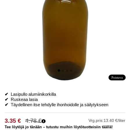
Poistuva
✔
Lasipullo alumiinikorkilla
✔
Ruskeaa lasia
✔
Täydellinen itse tehdylle ihonhoidolle ja säilytykseen
3.35
€
4.78
€
Vrg.pris:
13.40 €/liter
Tee löytöjä jo tänään – tutustu muihin löytötuotteisiin täällä!