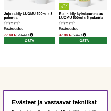
Jojobaöljy LUOMU 500ml x 3
Risiiniöljy kylmäpuristettu
pakettia
LUOMU 500ml x 5 pakettia
Rawfoodshop
Rawfoodshop
77.40 €
129.00 €
37.94 €
75.87 €
OSTA
OSTA
Asiakaspalvelu
Evästeet ja vastaavat tekniikat
Tietoa meistä