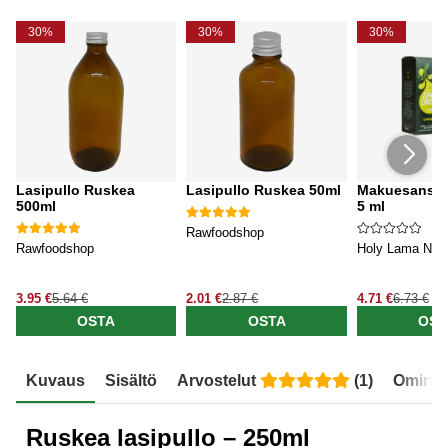
30%
30%
30%
Lasipullo Ruskea
Lasipullo Ruskea 50ml
Makuesanssi 
500ml
5 ml
Rawfoodshop
Rawfoodshop
Holy Lama Natu
3.95 €
5.64 €
2.01 €
2.87 €
4.71 €
6.73 €
OSTA
OSTA
OST
Kuvaus
Sisältö
Arvostelut
(
1
)
Ominai
Ruskea lasipullo – 250ml