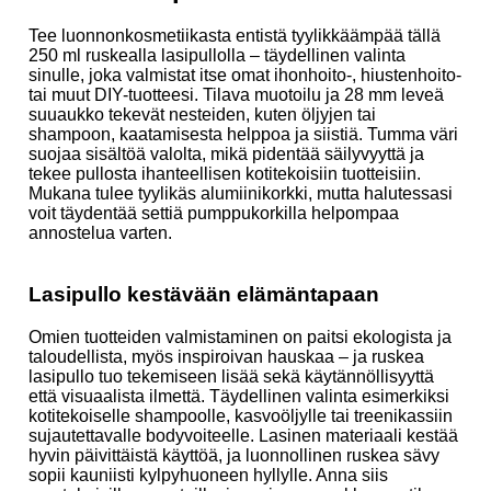
Tee luonnonkosmetiikasta entistä tyylikkäämpää tällä
250 ml ruskealla lasipullolla – täydellinen valinta
sinulle, joka valmistat itse omat ihonhoito-, hiustenhoito-
tai muut DIY-tuotteesi. Tilava muotoilu ja 28 mm leveä
suuaukko tekevät nesteiden, kuten öljyjen tai
shampoon, kaatamisesta helppoa ja siistiä. Tumma väri
suojaa sisältöä valolta, mikä pidentää säilyvyyttä ja
tekee pullosta ihanteellisen kotitekoisiin tuotteisiin.
Mukana tulee tyylikäs alumiinikorkki, mutta halutessasi
voit täydentää settiä pumppukorkilla helpompaa
annostelua varten.
Lasipullo kestävään elämäntapaan
Omien tuotteiden valmistaminen on paitsi ekologista ja
taloudellista, myös inspiroivan hauskaa – ja ruskea
lasipullo tuo tekemiseen lisää sekä käytännöllisyyttä
että visuaalista ilmettä. Täydellinen valinta esimerkiksi
kotitekoiselle shampoolle, kasvoöljylle tai treenikassiin
sujautettavalle bodyvoiteelle. Lasinen materiaali kestää
hyvin päivittäistä käyttöä, ja luonnollinen ruskea sävy
sopii kauniisti kylpyhuoneen hyllylle. Anna siis