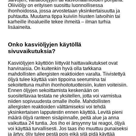
Oliiviöljy on erityisen suosittu luonnollisessa
ihonhoidossa, jossa arvostetaan yksinkertaisuutta ja
puhtautta. Muutama tippa kuiviin hiusten latvoihin tai
karheille ihoalueille tekee ihmeitä – ilman turhia
lisäaineita.
Onko kasviöljyjen käytöllä
sivuvaikutuksia?
Kasviöljyjen käyttöön liittyvät haittavaikutukset ovat
harvinaisia. On kuitenkin hyvä olla tarkkana
mahdollisten allergisten reaktioiden varalta. Tiivistettyä
öljyä tulee käyttää vain tippoina seerumina tai
sekoitettuna muihin ihonhoitotuotteisiin, kuten voiteisiin.
Ennen öljyjen sekoittamista keskenään on
suositeltavaa testata ne yksitellen, jotta voi varmistua
niiden sopivuudesta omalle iholle. Mahdollisten
allergisten reaktioiden välttämiseksi voi tehdä
yksinkertaisen lapputestin ennen käyttöä. Levitä pieni
määrä öljyä ranteen sisäpinnalle, peitä alue ja anna
vaikuttaa 24 tuntia. Jos iho ei ärsyynny tai reagoi, öljyä
voi käyttää turvallisesti. Jos taas iho muuttuu punaiseksi
ja ärtyy, öljy tulee pestä pois eikä sitä pidä käyttää