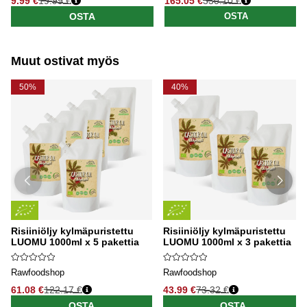
9.99 €
19.99 €
165.05 €
330.10 €
Normaali hinta
Normaali hinta
OSTA
OSTA
Muut ostivat myös
50%
40%
Risiiniöljy kylmäpuristettu
Risiiniöljy kylmäpuristettu
LUOMU 1000ml x 5 pakettia
LUOMU 1000ml x 3 pakettia
Rawfoodshop
Rawfoodshop
61.08 €
122.17 €
43.99 €
73.32 €
OSTA
OSTA