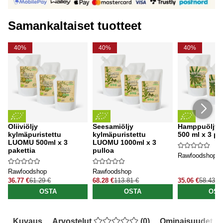
Samankaltaiset tuotteet
40%
40%
40%
Oliiviöljy
Seesamiöljy
Hamppuöljy
kylmäpuristettu
kylmäpuristettu
500 ml x 3 pa
LUOMU 500ml x 3
LUOMU 1000ml x 3
pakettia
pulloa
Rawfoodshop
Rawfoodshop
Rawfoodshop
36.77 €
61.29 €
68.28 €
113.81 €
35.06 €
58.43 €
OSTA
OSTA
OST
Kuvaus
Arvostelut
(
0
)
Ominaisuudet