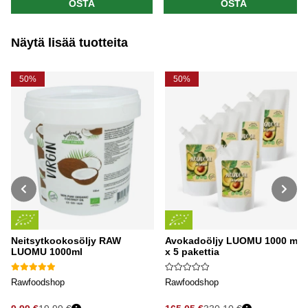
OSTA
OSTA
Näytä lisää tuotteita
50%
50%
Neitsytkookosöljy RAW
Avokadoöljy LUOMU 1000 ml
LUOMU 1000ml
x 5 pakettia
Rawfoodshop
Rawfoodshop