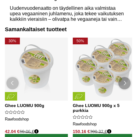
Uudenvuodenaatto on täydellinen aika valmistaa
upea vegaaninen juhlamenu, joka tekee vaikutuksen
kaikkiin vieraisiin – olivatpa he vegaaneja tai vain
uteliaita kasvipohjaisen ruoan suhteen.
Samankaltaiset tuotteet
Yksinkertaisilla raaka-aineilla ja ripauksella luovuutta
voit loihtia elegantin ja maukkaan illallisen, joka sopii
juhlahetkeen.
30%
50%
Ghee LUOMU 900g
Ghee LUOMU 900g x 5
purkkia
Rawfoodshop
Rawfoodshop
42.04 €
60.06 €
150.16 €
300.32 €