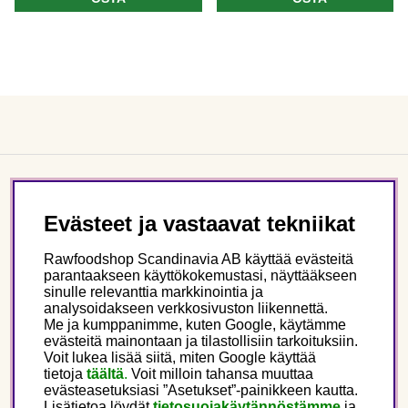
Asiakaspalvelu
Evästeet ja vastaavat tekniikat
Tietoa meistä
Rawfoodshop Scandinavia AB käyttää evästeitä
parantaakseen käyttökokemustasi, näyttääkseen
sinulle relevanttia markkinointia ja
Seuraa meitä
analysoidakseen verkkosivuston liikennettä.
Me ja kumppanimme, kuten Google, käytämme
evästeitä mainontaan ja tilastollisiin tarkoituksiin.
Tämä on Rawfoodshop
Voit lukea lisää siitä, miten Google käyttää
tietoja
täältä
.
Voit milloin tahansa muuttaa
evästeasetuksiasi ”Asetukset”-painikkeen kautta.
Finland
Lisätietoa löydät
tietosuojakäytännöstämme
ja