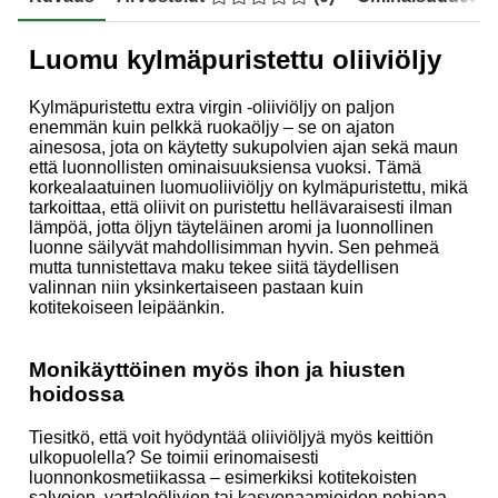
Luomu kylmäpuristettu oliiviöljy
Kylmäpuristettu extra virgin -oliiviöljy on paljon
enemmän kuin pelkkä ruokaöljy – se on ajaton
ainesosa, jota on käytetty sukupolvien ajan sekä maun
että luonnollisten ominaisuuksiensa vuoksi. Tämä
korkealaatuinen luomuoliiviöljy on kylmäpuristettu, mikä
tarkoittaa, että oliivit on puristettu hellävaraisesti ilman
lämpöä, jotta öljyn täyteläinen aromi ja luonnollinen
luonne säilyvät mahdollisimman hyvin. Sen pehmeä
mutta tunnistettava maku tekee siitä täydellisen
valinnan niin yksinkertaiseen pastaan kuin
kotitekoiseen leipäänkin.
Monikäyttöinen myös ihon ja hiusten
hoidossa
Tiesitkö, että voit hyödyntää oliiviöljyä myös keittiön
ulkopuolella? Se toimii erinomaisesti
luonnonkosmetiikassa – esimerkiksi kotitekoisten
salvojen, vartaloöljyjen tai kasvonaamioiden pohjana.