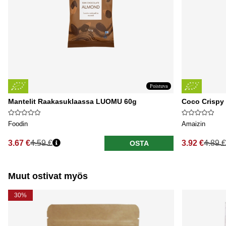
Poistuva
Mantelit Raakasuklaassa LUOMU 60g
Coco Crispy
Foodin
Amaizin
3.67 €
4.59 €
3.92 €
4.89 €
OSTA
Normaali hinta
Normaali hi
Muut ostivat myös
30%