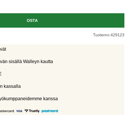
OSTA
Tuotenro:
429123
ivät
vän sisällä Walleyn kautta
€
n kassalla
eistyökumppaneidemme kanssa