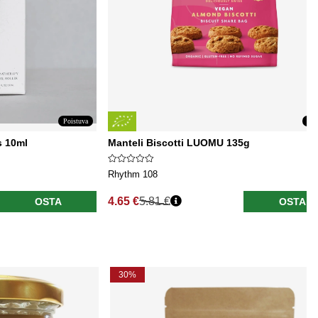
Poistuva
Poi
s 10ml
Manteli Biscotti LUOMU 135g
Rhythm 108
4.65 €
5.81 €
OSTA
OSTA
Normaali hinta
30%