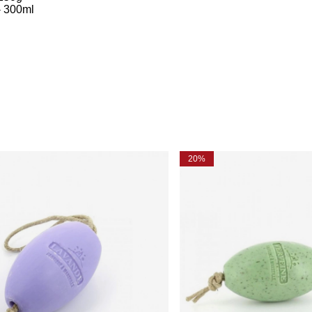
- 300ml
20%