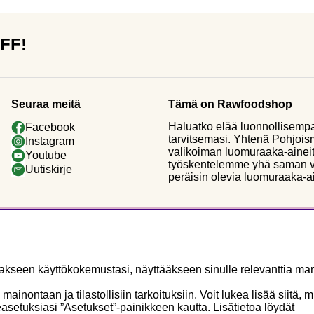
OFF!
Seuraa meitä
Tämä on Rawfoodshop
Haluatko elää luonnollisemp
Facebook
tarvitsemasi. Yhtenä Pohjoi
Instagram
valikoiman luomuraaka-aineit
Youtube
työskentelemme yhä saman vi
Uutiskirje
peräisin olevia luomuraaka-a
seen käyttökokemustasi, näyttääkseen sinulle relevanttia mark
ontaan ja tilastollisiin tarkoituksiin. Voit lukea lisää siitä, 
asetuksiasi ”Asetukset”-painikkeen kautta. Lisätietoa löydät