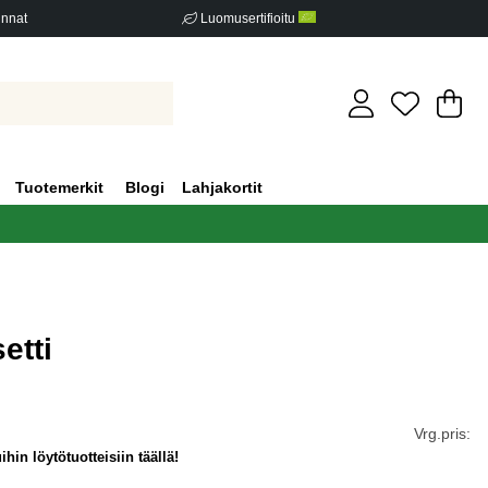
innat
Luomusertifioitu
Os
Mä
.
Tuotemerkit
Blogi
Lahjakortit
etti
iden määrä 0
Vrg.pris:
hin löytötuotteisiin täällä!