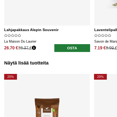
Lahjapakkaus Alepin Souvenir
Laventelipa
La Maison Du Laurier
Savon de Marse
26.70 €
33.37 €
7.19 €
8.99 
OSTA
Näytä lisää tuotteita
20%
20%