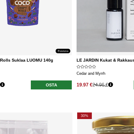
Poistuva
 Rolls Suklaa LUOMU 140g
LE JARDIN Kukat & Rakkau
Cedar and Myrrh
19.97 €
24.96 €
OSTA
nta
Normaali hinta
30%