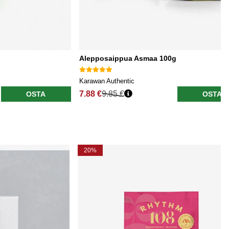
Alepposaippua Asmaa 100g
Karawan Authentic
7.88 €
9.85 €
OSTA
OSTA
20%