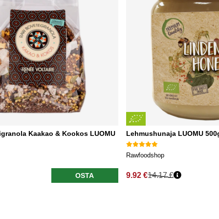
rigranola Kaakao & Kookos LUOMU
Lehmushunaja LUOMU 500
Rawfoodshop
9.92 €
14.17 €
OSTA