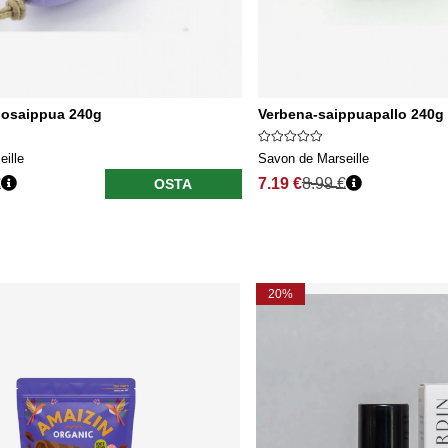
llosaippua 240g
Verbena-saippuapallo 240g
ille
Savon de Marseille
€
7.19 €
8.99 €
OSTA
20%