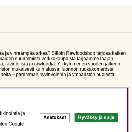
aa ja vihreämpää arkea? Silloin Rawfoodshop tarjoaa kaiken
smaiden suurimmista verkkokaupoista tarjoamme laajan
a, ravintolisiä ja rawfoodia. Yli kymmenen vuoden jälkeen
sion mukaisesti kuin alussa: luonnon ruokakomerosta
ineita – paremman hyvinvoinnin ja ympäristön puolesta.
kinointia ja
Asetukset
Hyväksy ja sulje
miten Google