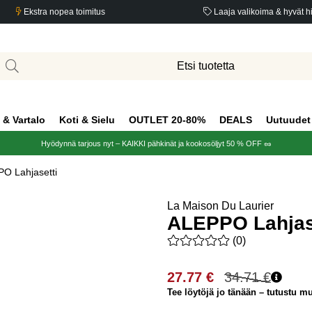
Ekstra nopea toimitus
Laaja valikoima & hyvät h
 & Vartalo
Koti & Sielu
OUTLET 20-80%
DEALS
Uutuudet
Hyödynnä tarjous nyt – KAIKKI pähkinät ja kookosöljyt 50 % OFF 🥜
O Lahjasetti
La Maison Du Laurier
ALEPPO Lahjas
Keskiarvoluokitus 0 / 5 Arvio
(
0
)
27.77
€
34.71
€
Tee löytöjä jo tänään – tutustu mui