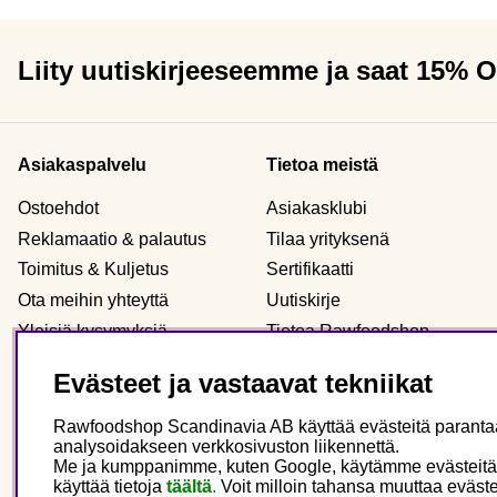
Liity uutiskirjeeseemme ja saat 15% 
Asiakaspalvelu
Tietoa meistä
Ostoehdot
Asiakasklubi
Reklamaatio & palautus
Tilaa yrityksenä
Toimitus & Kuljetus
Sertifikaatti
Ota meihin yhteyttä
Uutiskirje
Yleisiä kysymyksiä
Tietoa Rawfoodshop
Evästeet
Meidän myymälämme
Evästeet ja vastaavat tekniikat
Henkilökohtaiset tiedot
Rawfoodshop Scandinavia AB käyttää evästeitä parantaak
analysoidakseen verkkosivuston liikennettä.
Me ja kumppanimme, kuten Google, käytämme evästeitä main
Finland
käyttää tietoja
täältä
.
Voit milloin tahansa muuttaa eväste