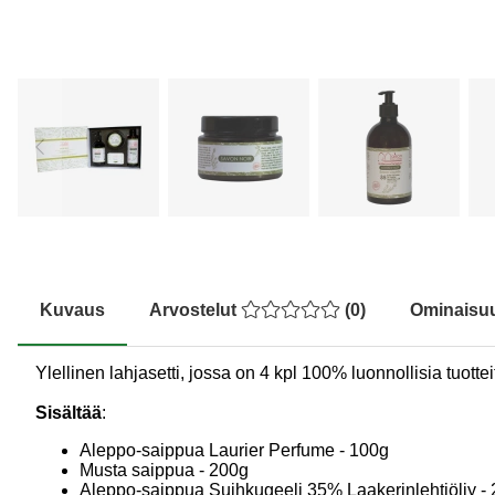
Kuvaus
Arvostelut
(
0
)
Ominaisu
Ylellinen lahjasetti, jossa on 4 kpl 100% luonnollisia tuotte
Sisältää
:
Aleppo-saippua Laurier Perfume - 100g
Musta saippua - 200g
Aleppo-saippua Suihkugeeli 35% Laakerinlehtiöljy -