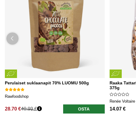
Perulaiset suklaanapit 70% LUOMU 500g
Raaka Tatta
375g
Rawfoodshop
Renée Voltaire
28.70 €
40.99 €
14.07 €
OSTA