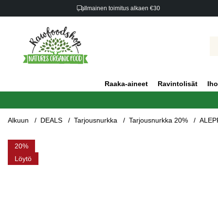
Ilmainen toimitus alkaen €30
Raaka-aineet
Ravintolisät
Iho
Alkuun
DEALS
Tarjousnurkka
Tarjousnurkka 20%
ALEPP
Tuotekuvat ALEPPO Lahjasetti
20
Löytö