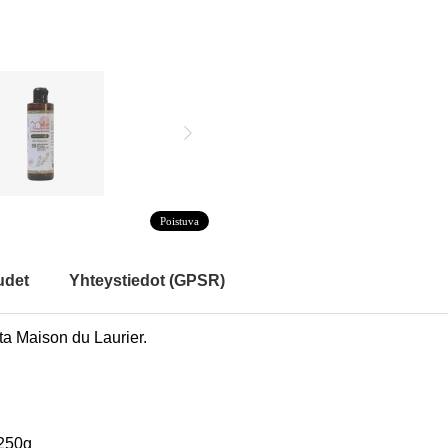
Poistuva
udet
Yhteystiedot (GPSR)
ita Maison du Laurier.
 250g