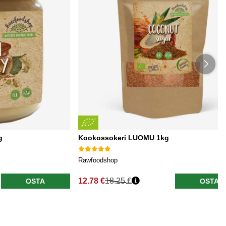
g
Kookossokeri LUOMU 1kg
Rawfoodshop
12.78 €
18.25 €
OSTA
OSTA