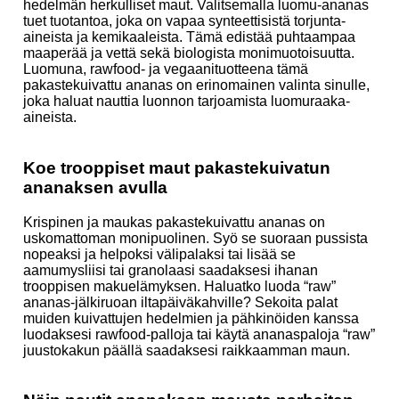
hedelmän herkulliset maut. Valitsemalla luomu-ananas
tuet tuotantoa, joka on vapaa synteettisistä torjunta-
aineista ja kemikaaleista. Tämä edistää puhtaampaa
maaperää ja vettä sekä biologista monimuotoisuutta.
Luomuna, rawfood- ja vegaanituotteena tämä
pakastekuivattu ananas on erinomainen valinta sinulle,
joka haluat nauttia luonnon tarjoamista luomuraaka-
aineista.
Koe trooppiset maut pakastekuivatun
ananaksen avulla
Krispinen ja maukas pakastekuivattu ananas on
uskomattoman monipuolinen. Syö se suoraan pussista
nopeaksi ja helpoksi välipalaksi tai lisää se
aamumysliisi tai granolaasi saadaksesi ihanan
trooppisen makuelämyksen. Haluatko luoda “raw”
ananas-jälkiruoan iltapäiväkahville? Sekoita palat
muiden kuivattujen hedelmien ja pähkinöiden kanssa
luodaksesi rawfood-palloja tai käytä ananaspaloja “raw”
juustokakun päällä saadaksesi raikkaamman maun.