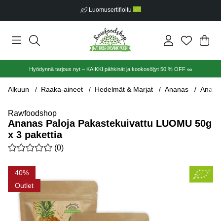
Luomusertifioitu
Ost
Mää
.
Hyödynnä tarjous nyt – KAIKKI pähkinät ja kookosöljyt 50 % OFF 🥜
Alkuun
Raaka-aineet
Hedelmät & Marjat
Ananas
Ananas
Rawfoodshop
Ananas Paloja Pakastekuivattu LUOMU 50g
x 3 pakettia
Keskiarvoluokitus 0 / 5 Arvioiden määrä 0
(
0
)
Tuotekuvat Ananas Paloja Pakastekuivattu LUOMU 50g x 3 pak
40
Outlet