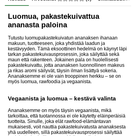
Luomua, pakastekuivattua
ananasta paloina
Tutustu luomupakastekuivatun ananaksen ihanaan
makuun, tuotteeseen, joka yhdistää laadun ja
kestävyyden. Tämä eksoottinen hedelmä on käynyt läpi
tarkan pakastekuivausprosessin, joka säilyttää sekä
maun että rakenteen. Jokainen pala on huolellisesti
pakastekuivattu, jotta ananaksen luonnollinen makeus
ja rikas aromi säilyvät, täysin ilman lisättyä sokeria.
Ananaksemme ei ole vain trooppinen herkku – se on
myös luomua, rawfoodia ja vegaanista.
Vegaanista ja luomua – kestävä valinta
Ananaksemme on myös täysin vegaanista, mikä
tarkoittaa, että tuotannossa ei ole käytetty eläinperäisiä
tuotteita. Sinulle, joka elät rawfood-elämäntavan
mukaisesti, voit nauttia pakastekuivatusta ananaksesta
yhä uudelleen, sillä pakastekuivausprosessi säilyttää