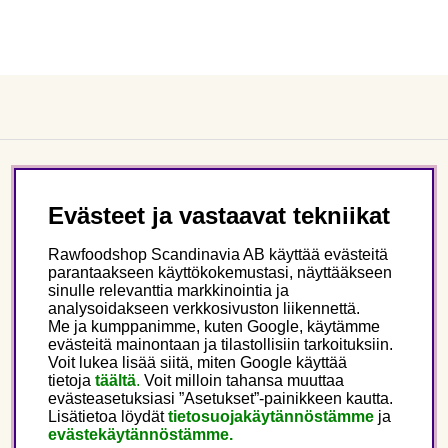
Asiakaspalvelu
Evästeet ja vastaavat tekniikat
Tietoa meistä
Rawfoodshop Scandinavia AB käyttää evästeitä
parantaakseen käyttökokemustasi, näyttääkseen
sinulle relevanttia markkinointia ja
Seuraa meitä
analysoidakseen verkkosivuston liikennettä.
Me ja kumppanimme, kuten Google, käytämme
evästeitä mainontaan ja tilastollisiin tarkoituksiin.
Tämä on Rawfoodshop
Voit lukea lisää siitä, miten Google käyttää
tietoja
täältä
.
Voit milloin tahansa muuttaa
evästeasetuksiasi ”Asetukset”-painikkeen kautta.
Finland
Lisätietoa löydät
tietosuojakäytännöstämme
ja
evästekäytännöstämme.