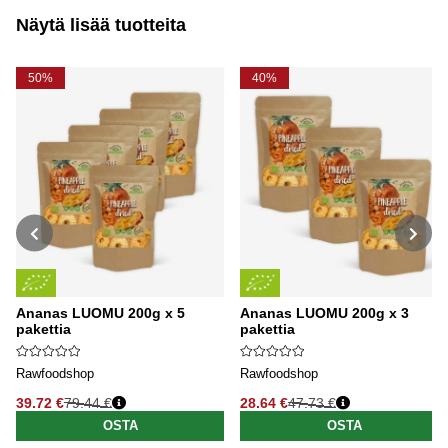
Näytä lisää tuotteita
50%
40%
Ananas LUOMU 200g x 5
Ananas LUOMU 200g x 3
pakettia
pakettia
Rawfoodshop
Rawfoodshop
39.72 €
79.44 €
28.64 €
47.73 €
Normaali hinta
Normaali hinta
OSTA
OSTA