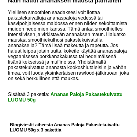
Näin nautit ananaksen mausta parhaiten
Ylellisen smoothien saadaksesi voit liottaa
pakastekuivattuja ananaspaloja vedessä tai
kasvipohjaisessa maidossa ennen niiden sekoittamista
muiden hedelmien kanssa. Tämä antaa smoothiellesi
intensiivisen ja virkistävän ananaksen maun. Haluatko
maustaa smoothiekulhosi pakastekuivatulla
ananaksella? Tämä lisää makeutta ja rapeutta. Jos
haluat leipoa jotain uutta, kokeile käyttää ananaspaloja
vegaanisessa porkkanakakussa tai hedelmäisenä
lisänä kekseissä ja muffineissa. Yhdistämällä
pakastekuivattua ananasta kookoshiutaleisiin ja vähän
limeä, voit luoda yksinkertaisen rawfood-jälkiruoan, joka
on sekä herkullinen että maukas.
Sisältää 3 pakettia:
Ananas Paloja Pakastekuivattu
LUOMU 50g
Blogiviestit aiheesta Ananas Paloja Pakastekuivattu
LUOMU 50g x 3 pakettia