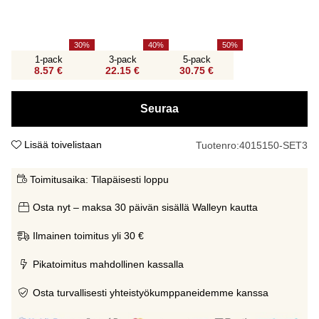
30
40
50
1-pack
3-pack
5-pack
8.57 €
22.15 €
30.75 €
Seuraa
Lisää toivelistaan
Tuotenro:
4015150-SET3
Toimitusaika:
Tilapäisesti loppu
Osta nyt – maksa 30 päivän sisällä Walleyn kautta
Ilmainen toimitus yli 30 €
Pikatoimitus mahdollinen kassalla
Osta turvallisesti yhteistyökumppaneidemme kanssa