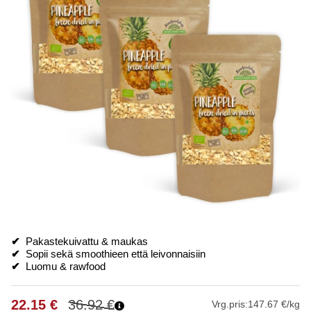
✔
Pakastekuivattu & maukas
✔
Sopii sekä smoothieen että leivonnaisiin
✔
Luomu & rawfood
22.15
€
36.92
€
Vrg.pris:
147.67 €/kg