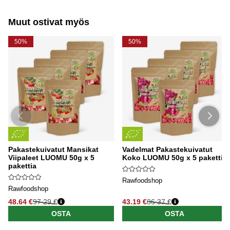
Muut ostivat myös
50%
50%
Pakastekuivatut Mansikat
Vadelmat Pakastekuivatut
Viipaleet LUOMU 50g x 5
Koko LUOMU 50g x 5 pakettia
pakettia
Rawfoodshop
Rawfoodshop
48.64 €
97.29 €
43.19 €
86.37 €
OSTA
OSTA