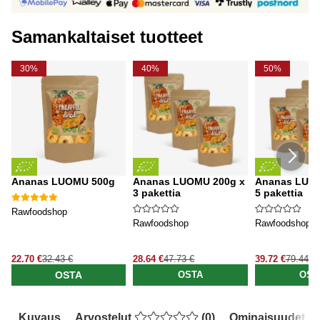
Samankaltaiset tuotteet
30%
40%
50%
Ananas LUOMU 500g
Ananas LUOMU 200g x
Ananas LUOM
3 pakettia
5 pakettia
Rawfoodshop
Rawfoodshop
Rawfoodshop
22.70 €
32.43 €
28.64 €
47.73 €
39.72 €
79.44 €
OSTA
OSTA
OST
Kuvaus
Arvostelut
(
0
)
Ominaisuudet