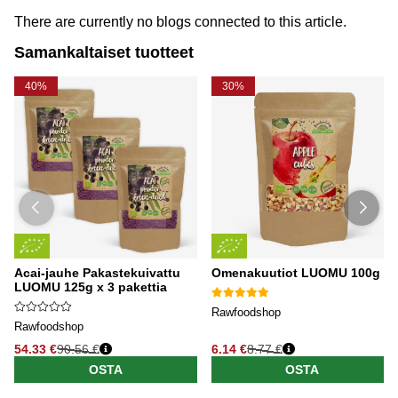
There are currently no blogs connected to this article.
Samankaltaiset tuotteet
40%
30%
Acai-jauhe Pakastekuivattu
Omenakuutiot LUOMU 100g
LUOMU 125g x 3 pakettia
Rawfoodshop
Rawfoodshop
54.33 €
90.56 €
6.14 €
8.77 €
OSTA
OSTA