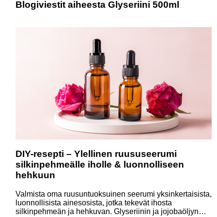
Blogiviestit aiheesta Glyseriini 500ml
DIY-resepti – Ylellinen ruususeerumi
silkinpehmeälle iholle & luonnolliseen
hehkuun
Valmista oma ruusuntuoksuinen seerumi yksinkertaisista,
luonnollisista ainesosista, jotka tekevät ihosta
silkinpehmeän ja hehkuvan. Glyseriinin ja jojobaöljyn