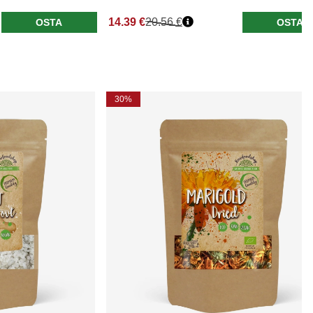
14.39 €
20.56 €
OSTA
OSTA
30%