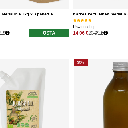
c Merisuola 1kg x 3 pakettia
Karkea kelttiläinen merisuo
Rawfoodshop
8 €
OSTA
14.06 €
20.09 €
nta
Normaali hinta
30%