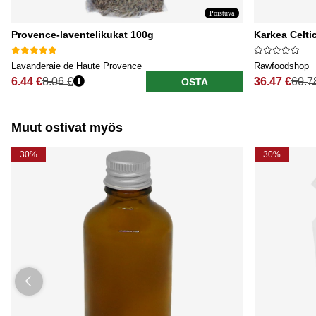
Poistuva
Provence-laventelikukat 100g
Karkea Celti
Lavanderaie de Haute Provence
Rawfoodshop
6.44 €
8.06 €
36.47 €
60.7
OSTA
Normaali hinta
Normaali hi
Muut ostivat myös
30%
30%