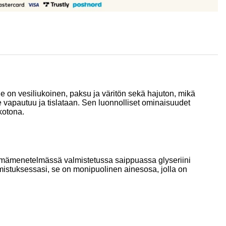
Se on vesiliukoinen, paksu ja väritön sekä hajuton, mikä
se vapautuu ja tislataan. Sen luonnolliset ominaisuudet
kotona.
Kylmämenetelmässä valmistetussa saippuassa glyseriini
lmistuksessasi, se on monipuolinen ainesosa, jolla on