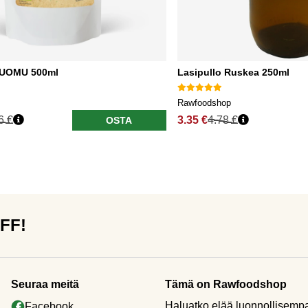
LUOMU 500ml
Lasipullo Ruskea 250ml
Rawfoodshop
6 €
3.35 €
4.78 €
OSTA
OFF!
Seuraa meitä
Tämä on Rawfoodshop
Haluatko elää luonnollisemp
Facebook