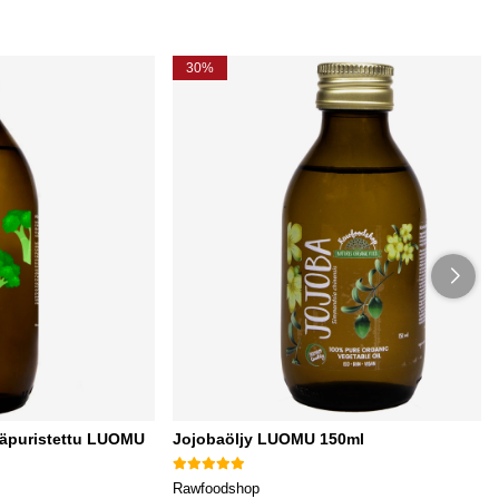
30%
mäpuristettu LUOMU
Jojobaöljy LUOMU 150ml
Rawfoodshop