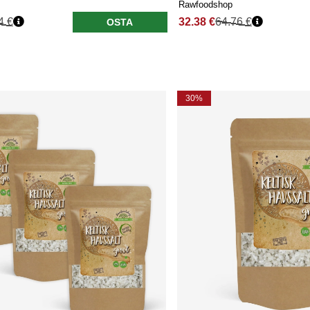
Rawfoodshop
4 €
32.38 €
64.76 €
OSTA
30%