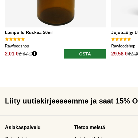
Lasipullo Ruskea 50ml
Jojobaöljy 
Rawfoodshop
Rawfoodshop
2.01 €
2.87 €
29.58 €
42.2
OSTA
Liity uutiskirjeeseemme ja saat 15% 
Asiakaspalvelu
Tietoa meistä