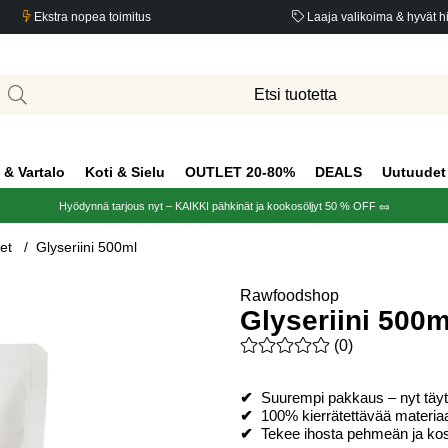
Ekstra nopea toimitus
Laaja valikoima & hyvät h
 & Vartalo
Koti & Sielu
OUTLET 20-80%
DEALS
Uutuudet
Hyödynnä tarjous nyt – KAIKKI pähkinät ja kookosöljyt 50 % OFF 🥜
et
Glyseriini 500ml
Rawfoodshop
Glyseriini 500m
Keskiarvoluokitus 0 / 5 Arvio
(
0
)
✔
Suurempi pakkaus – nyt täy
✔
100% kierrätettävää materiaa
✔
Tekee ihosta pehmeän ja kost