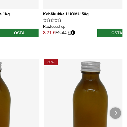
la 1kg
Kehäkukka LUOMU 50g
Rawfoodshop
8.71 €
12.44 €
OSTA
OSTA
Normaali hinta
30%