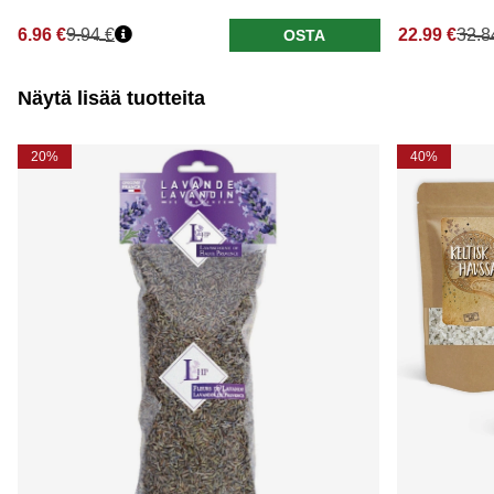
6.96 €
9.94 €
22.99 €
32.8
OSTA
Näytä lisää tuotteita
20%
40%