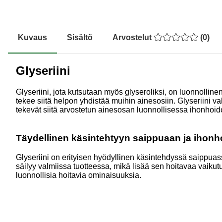
Kuvaus
Sisältö
Arvostelut
(
0
)
Glyseriini
Glyseriini, jota kutsutaan myös glyseroliksi, on luonnolline
tekee siitä helpon yhdistää muihin ainesosiin. Glyseriini va
tekevät siitä arvostetun ainesosan luonnollisessa ihonhoidos
Täydellinen käsintehtyyn saippuaan ja ihonh
Glyseriini on erityisen hyödyllinen käsintehdyssä saippua
säilyy valmiissa tuotteessa, mikä lisää sen hoitavaa vaiku
luonnollisia hoitavia ominaisuuksia.