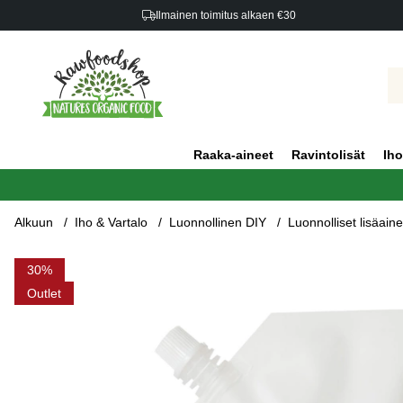
Ilmainen toimitus alkaen €30
Raaka-aineet
Ravintolisät
Iho
Alkuun
Iho & Vartalo
Luonnollinen DIY
Luonnolliset lisäaine
Tuotekuvat Glyseriini 500ml
30
Outlet