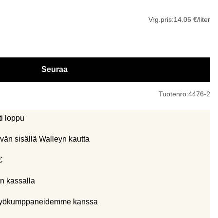
Vrg.pris:
14.06 €/liter
Seuraa
Tuotenro:
4476-2
ti loppu
vän sisällä Walleyn kautta
€
n kassalla
eistyökumppaneidemme kanssa