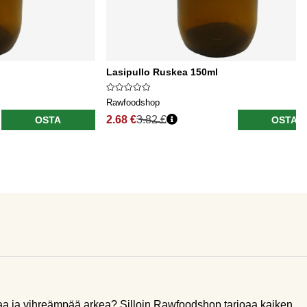
Lasipullo Ruskea 150ml
Rawfoodshop
2.68 €
3.82 €
OSTA
OSTA
aa ja vihreämpää arkea? Silloin Rawfoodshop tarjoaa kaiken