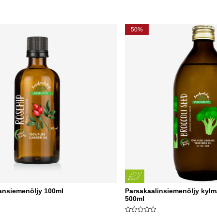
50%
nsiemenöljy 100ml
Parsakaalinsiemenöljy kyl
500ml