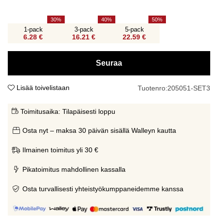
30
40
50
1-pack
3-pack
5-pack
6.28 €
16.21 €
22.59 €
Seuraa
Lisää toivelistaan
Tuotenro:
205051-SET3
Toimitusaika:
Tilapäisesti loppu
Osta nyt – maksa 30 päivän sisällä Walleyn kautta
Ilmainen toimitus yli 30 €
Pikatoimitus mahdollinen kassalla
Osta turvallisesti yhteistyökumppaneidemme kanssa