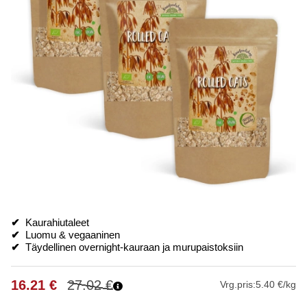
✔
Kaurahiutaleet
✔
Luomu & vegaaninen
✔
Täydellinen overnight-kauraan ja murupaistoksiin
16.21
€
27.02
€
Vrg.pris:
5.40 €/kg