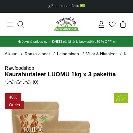
Luomusertifioitu
Ost
Mää
.
Hyödynnä tarjous nyt – KAIKKI pähkinät ja kookosöljyt 50 % OFF 🥜
Alkuun
Raaka-aineet
Leipominen
Viljat & Hiutaleet
Kaur
Rawfoodshop
Kaurahiutaleet LUOMU 1kg x 3 pakettia
Keskiarvoluokitus 0 / 5 Arvioiden määrä 0
(
0
)
Tuotekuvat Kaurahiutaleet LUOMU 1kg x 3 pakettia
40
Outlet