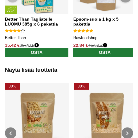
Better Than Tagliatelle
Epsom-suola 1 kg x 5
LUOMU 385g x 6 pakettia
pakettia
Better Than
Rawfoodshop
15.42 €
25.70 €
22.84 €
45.69 €
OSTA
OSTA
Näytä lisää tuotteita
30%
30%