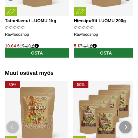
Tattarilastut LUOMU 1kg
Hirssipuffit LUOMU 200g
Rawfoodshop
Rawfoodshop
10.64 €
15.19 €
5 €
7.14 €
Normaali hinta
Normaali hinta
OSTA
OSTA
Muut ostivat myös
30%
50%