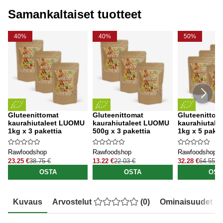
Samankaltaiset tuotteet
40%
40%
50%
Gluteenittomat
Gluteenittomat
Gluteenittom
kaurahiutaleet LUOMU
kaurahiutaleet LUOMU
kaurahiutal
1kg x 3 pakettia
500g x 3 pakettia
1kg x 5 paket
Rawfoodshop
Rawfoodshop
Rawfoodshop
23.25 €
38.75 €
13.22 €
22.03 €
32.28 €
64.55 €
OSTA
OSTA
OST
Kuvaus
Arvostelut
(
0
)
Ominaisuudet