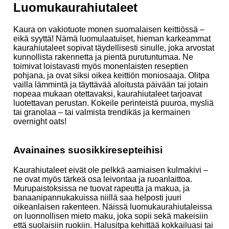
Luomukaurahiutaleet
Kaura on vakiotuote monen suomalaisen keittiössä –
eikä syyttä! Nämä luomulaatuiset, hieman karkeammat
kaurahiutaleet sopivat täydellisesti sinulle, joka arvostat
kunnollista rakennetta ja pientä purutuntumaa. Ne
toimivat loistavasti myös monenlaisten reseptien
pohjana, ja ovat siksi oikea keittiön moniosaaja. Olitpa
vailla lämmintä ja täyttävää aloitusta päivään tai jotain
nopeaa mukaan otettavaksi, kaurahiutaleet tarjoavat
luotettavan perustan. Kokeile perinteistä puuroa, mysliä
tai granolaa – tai valmista trendikäs ja kermainen
overnight oats!
Avainaines suosikkiresepteihisi
Kaurahiutaleet eivät ole pelkkä aamiaisen kulmakivi –
ne ovat myös tärkeä osa leivontaa ja ruoanlaittoa.
Murupaistoksissa ne tuovat rapeutta ja makua, ja
banaanipannukakuissa niillä saa helposti juuri
oikeanlaisen rakenteen. Näissä luomukaurahiutaleissa
on luonnollisen mieto maku, joka sopii sekä makeisiin
että suolaisiin ruokiin. Halusitpa kehittää kokkailuasi tai