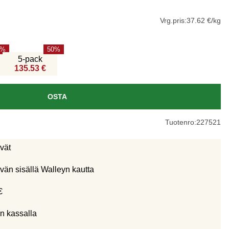
Vrg.pris:
37.62 €/kg
50
5-pack
135.53 €
OSTA
Tuotenro:
227521
ivät
vän sisällä Walleyn kautta
€
n kassalla