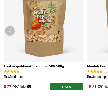
Cashewpähkinät Premium RAW 500g
Manteli Pre
Rawfoodshop
Rawfoodshop
8.77 €
17.54 €
15.81 €
31.6
OSTA