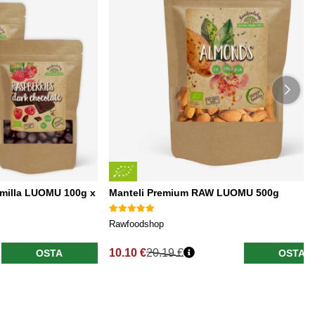
milla LUOMU 100g x
Manteli Premium RAW LUOMU 500g
Rawfoodshop
10.10 €
20.19 €
OSTA
OSTA