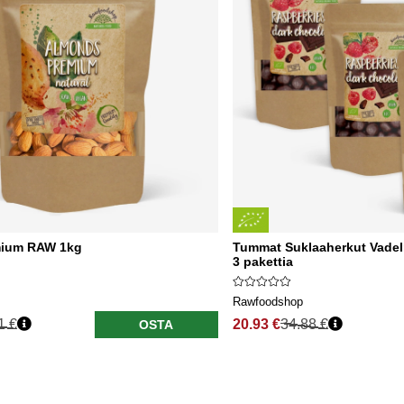
mium RAW 1kg
Tummat Suklaaherkut Vadel
3 pakettia
Rawfoodshop
1 €
20.93 €
34.88 €
OSTA