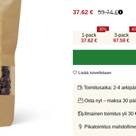
37.62
€
53.74
€
30
40
1-pack
3-pack
37.62 €
97.59 €
Lisää toivelistaan
2-4 arkipä
Toimitusaika:
Osta nyt – maksa 30 päi
Ilmainen toimitus yli 30 
Pikatoimitus mahdolline