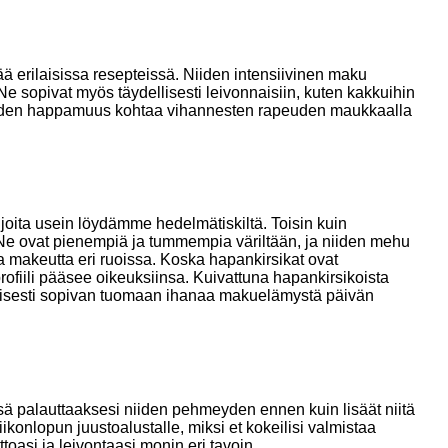
tää erilaisissa resepteissä. Niiden intensiivinen maku
 Ne sopivat myös täydellisesti leivonnaisiin, kuten kakkuihin
sa niiden happamuus kohtaa vihannesten rapeuden maukkaalla
a, joita usein löydämme hedelmätiskiltä. Toisin kuin
 Ne ovat pienempiä ja tummempia väriltään, ja niiden mehu
aa makeutta eri ruoissa. Koska hapankirsikat ovat
rofiili pääsee oikeuksiinsa. Kuivattuna hapankirsikoista
dellisesti sopivan tuomaan ihanaa makuelämystä päivän
dessä palauttaaksesi niiden pehmeyden ennen kuin lisäät niitä
iikonlopun juustoalustalle, miksi et kokeilisi valmistaa
ttoasi ja leivontaasi monin eri tavoin.