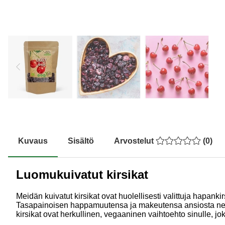
Kuvaus
Sisältö
Arvostelut
(
0
)
Luomukuivatut kirsikat
Meidän kuivatut kirsikat ovat huolellisesti valittuja hapanki
Tasapainoisen happamuutensa ja makeutensa ansiosta ne ova
kirsikat ovat herkullinen, vegaaninen vaihtoehto sinulle, 