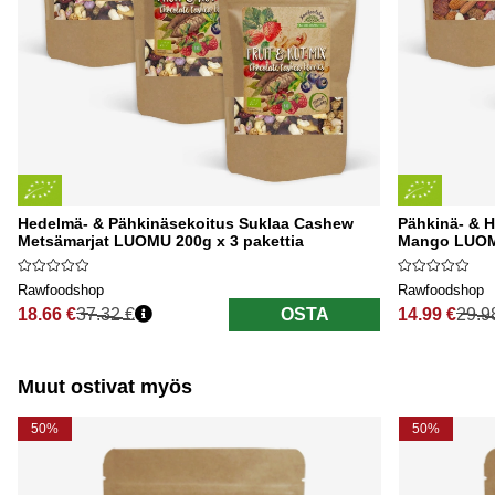
Hedelmä- & Pähkinäsekoitus Suklaa Cashew
Pähkinä- & H
Metsämarjat LUOMU 200g x 3 pakettia
Mango LUOMU
Rawfoodshop
Rawfoodshop
18.66 €
37.32 €
OSTA
14.99 €
29.9
Normaali hinta
Normaali hi
Muut ostivat myös
50%
50%