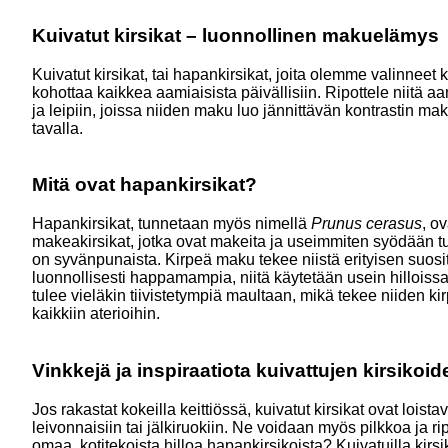
Kuivatut kirsikat – luonnollinen makuelämys
Kuivatut kirsikat, tai hapankirsikat, joita olemme valinneet
kohottaa kaikkea aamiaisista päivällisiin. Ripottele niitä a
ja leipiin, joissa niiden maku luo jännittävän kontrastin 
tavalla.
Mitä ovat hapankirsikat?
Hapankirsikat, tunnetaan myös nimellä
Prunus cerasus
, o
makeakirsikat, jotka ovat makeita ja useimmiten syödään t
on syvänpunaista. Kirpeä maku tekee niistä erityisen suosit
luonnollisesti happamampia, niitä käytetään usein hilloissa
tulee vieläkin tiivistetympiä maultaan, mikä tekee niiden 
kaikkiin aterioihin.
Vinkkejä ja inspiraatiota kuivattujen kirsikoi
Jos rakastat kokeilla keittiössä, kuivatut kirsikat ovat loi
leivonnaisiin tai jälkiruokiin. Ne voidaan myös pilkkoa ja ri
omaa, kotitekoista hilloa hapankirsikoista? Kuivatuilla kirsi