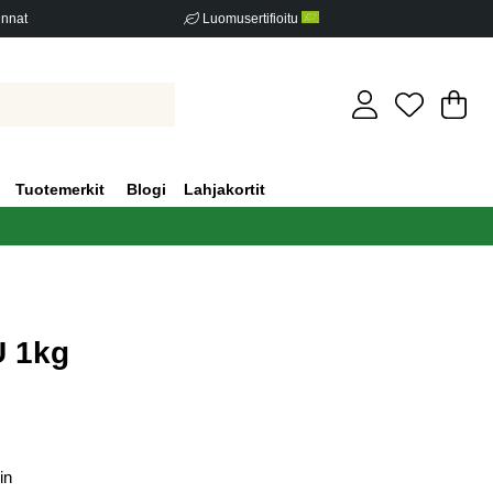
innat
Luomusertifioitu
Os
Mä
.
Tuotemerkit
Blogi
Lahjakortit
U 1kg
iden määrä 0
in