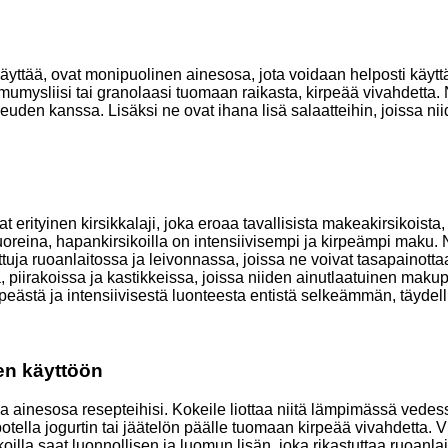
 käyttää, ovat monipuolinen ainesosa, jota voidaan helposti käyt
amumysliisi tai granolaasi tuomaan raikasta, kirpeää vivahdetta.
makeuden kanssa. Lisäksi ne ovat ihana lisä salaatteihin, jois
vat erityinen kirsikkalaji, joka eroaa tavallisista makeakirsikoist
uoreina, hapankirsikoilla on intensiivisempi ja kirpeämpi maku.
tuja ruoanlaitossa ja leivonnassa, joissa ne voivat tasapainott
, piirakoissa ja kastikkeissa, joissa niiden ainutlaatuinen makup
kirpeästä ja intensiivisestä luonteesta entistä selkeämmän, täy
den käyttöön
stava ainesosa resepteihisi. Kokeile liottaa niitä lämpimässä ve
potella jogurtin tai jäätelön päälle tuomaan kirpeää vivahdetta. V
koilla saat luonnollisen ja luomun lisän, joka rikastuttaa ruoanlai