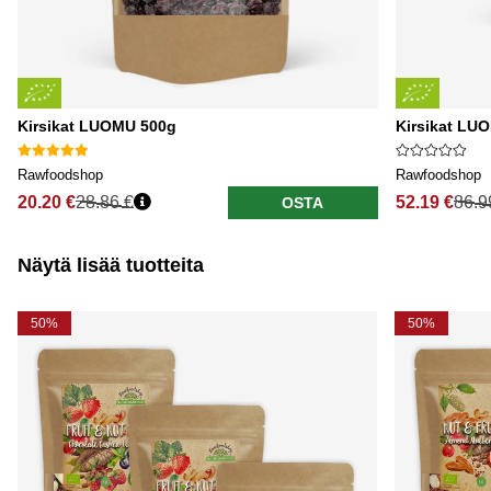
Kirsikat LUOMU 500g
Kirsikat LUO
Rawfoodshop
Rawfoodshop
20.20 €
28.86 €
52.19 €
86.9
OSTA
Näytä lisää tuotteita
50%
50%