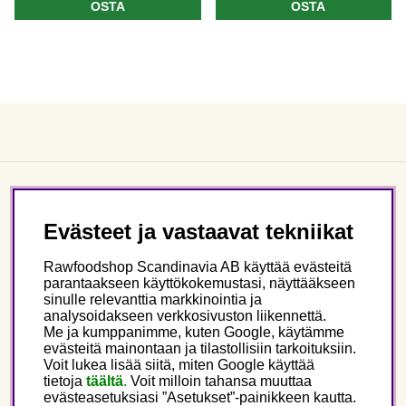
OSTA
OSTA
Asiakaspalvelu
Evästeet ja vastaavat tekniikat
Tietoa meistä
Rawfoodshop Scandinavia AB käyttää evästeitä
parantaakseen käyttökokemustasi, näyttääkseen
sinulle relevanttia markkinointia ja
Seuraa meitä
analysoidakseen verkkosivuston liikennettä.
Me ja kumppanimme, kuten Google, käytämme
evästeitä mainontaan ja tilastollisiin tarkoituksiin.
Tämä on Rawfoodshop
Voit lukea lisää siitä, miten Google käyttää
tietoja
täältä
.
Voit milloin tahansa muuttaa
evästeasetuksiasi ”Asetukset”-painikkeen kautta.
Finland