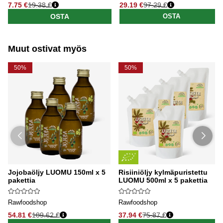
7.75 €
19.38 €
29.19 €
97.29 €
Normaali hinta
Normaali hinta
OSTA
OSTA
Muut ostivat myös
50%
50%
Jojobaöljy LUOMU 150ml x 5
Risiiniöljy kylmäpuristettu
pakettia
LUOMU 500ml x 5 pakettia
Rawfoodshop
Rawfoodshop
54.81 €
109.62 €
37.94 €
75.87 €