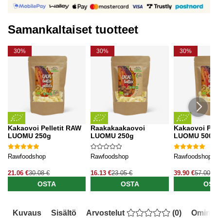
Samankaltaiset tuotteet
30%
30%
30%
Kakaovoi Pelletit RAW
Raakakaakaovoi
Kakaovoi Pel
LUOMU 250g
LUOMU 250g
LUOMU 500g
Rawfoodshop
Rawfoodshop
Rawfoodshop
21.06 €
30.08 €
16.13 €
23.05 €
39.90 €
57.00 €
OSTA
OSTA
OST
Kuvaus
Sisältö
Arvostelut
(
0
)
Ominai