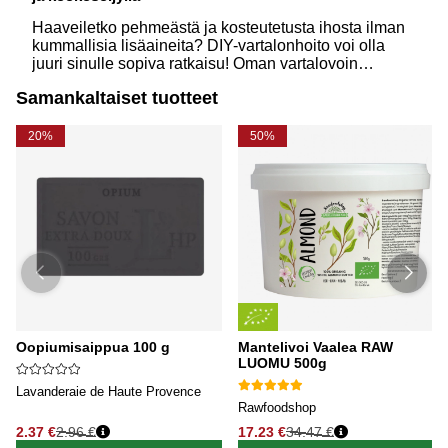
Haaveiletko pehmeästä ja kosteutetusta ihosta ilman
kummallisia lisäaineita? DIY-vartalonhoito voi olla
juuri sinulle sopiva ratkaisu! Oman vartalovoin
valmistaminen on sekä helppoa että hauskaa. Tässä
Samankaltaiset tuotteet
kerromme, miksi sheavoi ja kookosöljy ovat
luonnollisen vartalonhoidon tähtiaineksia – ja jaamme
ihanan reseptin!
20%
50%
Oopiumisaippua 100 g
Mantelivoi Vaalea RAW
LUOMU 500g
Lavanderaie de Haute Provence
Rawfoodshop
2.37 €
2.96 €
17.23 €
34.47 €