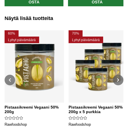
OSTA
OSTA
Näytä lisää tuotteita
60%
70%
Lyhyt päivämäärä
Lyhyt päivämäärä
Pistaasikreemi Vegaani 50%
Pistaasikreemi Vegaani 50%
200g
200g x 5 purkkia
Rawfoodshop
Rawfoodshop