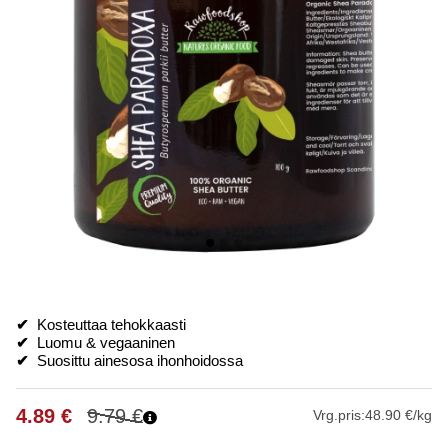
✔
Kosteuttaa tehokkaasti
✔
Luomu & vegaaninen
✔
Suosittu ainesosa ihonhoidossa
4.89
€
9.79
€
Vrg.pris:
48.90 €/kg