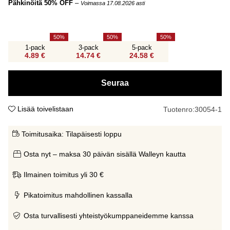
Pähkinöitä 50% OFF
–
Voimassa 17.08.2026 asti
50
50
50
1-pack
3-pack
5-pack
4.89 €
14.74 €
24.58 €
Seuraa
Lisää toivelistaan
Tuotenro:
30054-1
Toimitusaika:
Tilapäisesti loppu
Osta nyt – maksa 30 päivän sisällä Walleyn kautta
Ilmainen toimitus yli 30 €
Pikatoimitus mahdollinen kassalla
Osta turvallisesti yhteistyökumppaneidemme kanssa