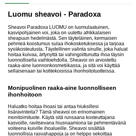
Luomu sheavoi - Paradoxa
Sheavoi Paradoxa LUOMU on luomulaatuinen,
kasvipohjainen voi, joka on uutettu afrikkalaisen
sheapuun hedelmästä. Sen täyteläinen, kermaisen
pehmeä koostumus sulaa ihokosketuksessa ja tarjoaa
syväkosteutusta. Täydellinen valinta sinulle, joka haluat
hoitaa kuivaa, ärtynyttä tai vahingoittunutta ihoa täysin
luonnollisella vaihtoehdolla. Sheavoi on arvostettu
raaka-aine luonnonkosmetiikassa, ja sitä voi käyttää
sellaisenaan tai kotitekoisissa ihonhoitotuotteissa.
Monipuolinen raaka-aine luonnolliseen
ihonhoitoon
Haluatko hoitaa ihoasi tai antaa hiuksillesi
lisäravinteita? Tämä sheavoi on erinomainen
monitoimituote. Käytä sitä runsaana kosteuttajana
kasvoille, ravitsevana hiusnaamiona tai pehmentävänä
voiteena kuiville ihoalueille. Sheavoi sisältää
luonnollisia rasvahappoja ja on helppo sekoittaa