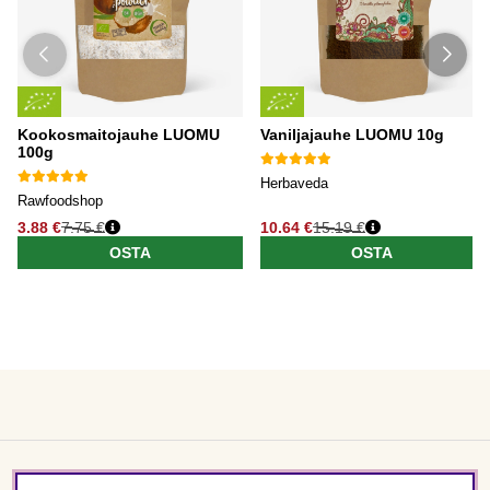
Kookosmaitojauhe LUOMU
Vaniljajauhe LUOMU 10g
100g
Herbaveda
Rawfoodshop
3.88 €
7.75 €
10.64 €
15.19 €
OSTA
OSTA
Asiakaspalvelu