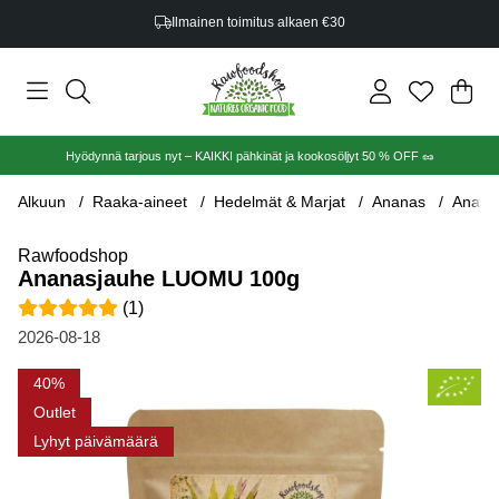
Ilmainen toimitus alkaen €30
Ost
Mää
.
Hyödynnä tarjous nyt – KAIKKI pähkinät ja kookosöljyt 50 % OFF 🥜
Alkuun
Raaka-aineet
Hedelmät & Marjat
Ananas
Anana
Rawfoodshop
Ananasjauhe LUOMU 100g
Keskiarvoluokitus 5 / 5 Arvioiden määrä 1
(
1
)
2026-08-18
Tuotekuvat Ananasjauhe LUOMU 100g
40
Outlet
Lyhyt päivämäärä