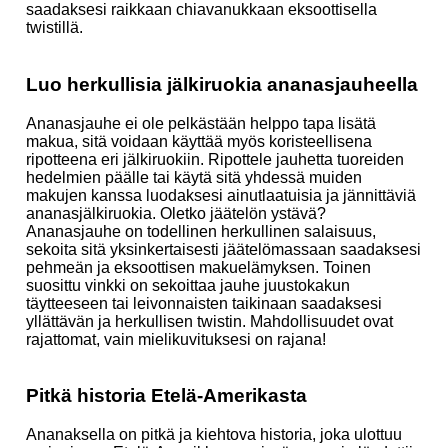
saadaksesi raikkaan chiavanukkaan eksoottisella
twistillä.
Luo herkullisia jälkiruokia ananasjauheella
Ananasjauhe ei ole pelkästään helppo tapa lisätä
makua, sitä voidaan käyttää myös koristeellisena
ripotteena eri jälkiruokiin. Ripottele jauhetta tuoreiden
hedelmien päälle tai käytä sitä yhdessä muiden
makujen kanssa luodaksesi ainutlaatuisia ja jännittäviä
ananasjälkiruokia. Oletko jäätelön ystävä?
Ananasjauhe on todellinen herkullinen salaisuus,
sekoita sitä yksinkertaisesti jäätelömassaan saadaksesi
pehmeän ja eksoottisen makuelämyksen. Toinen
suosittu vinkki on sekoittaa jauhe juustokakun
täytteeseen tai leivonnaisten taikinaan saadaksesi
yllättävän ja herkullisen twistin. Mahdollisuudet ovat
rajattomat, vain mielikuvituksesi on rajana!
Pitkä historia Etelä-Amerikasta
Ananaksella on pitkä ja kiehtova historia, joka ulottuu