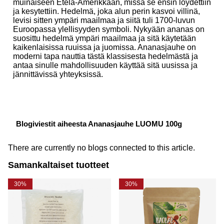
muinaiseen Etelä-Amerikkaan, missä se ensin löydettiin
ja kesytettiin. Hedelmä, joka alun perin kasvoi villinä,
levisi sitten ympäri maailmaa ja siitä tuli 1700-luvun
Euroopassa ylellisyyden symboli. Nykyään ananas on
suosittu hedelmä ympäri maailmaa ja sitä käytetään
kaikenlaisissa ruuissa ja juomissa. Ananasjauhe on
moderni tapa nauttia tästä klassisesta hedelmästä ja
antaa sinulle mahdollisuuden käyttää sitä uusissa ja
jännittävissä yhteyksissä.
Blogiviestit aiheesta Ananasjauhe LUOMU 100g
There are currently no blogs connected to this article.
Samankaltaiset tuotteet
30%
30%