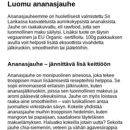
Luomu ananasjauhe
Ananasjauheemme on huolellisesti valmistettu Sri
Lankassa kasvatetuista aurinkokypsistä ananaksista.
Jauhe on raakakuivattu, eli rawfood, jotta sen
luonnollinen maku säilyisi. Lisäksi tuote on täysin
vegaaninen ja EU Organic -sertifioitu. 100g pakkauksen
avulla voit helposti lisätä eksoottista vivahdetta
jälkiruokiin, smoothieihin tai jäätelöihin.
Ananasjauhe – jännittävä lisä keittiöön
Ananasjauhe on monipuolinen ainesosa, joka tekee
trooppisen maun lisäämisestä resepteihisi helppoa. Se
sopii erinomaisesti erilaisiin jälkiruokiin, kuten
ananasjälkiruokiin, joissa sen luonnollinen makeus ja
aromi pääsevät oikeuksiinsa. Jauhe on myös loistava
raaka-aine smoothieihin – vain lusikallinen antaa
juomallesi virkistävän sävyn. Kokeile yhdistää
ananasjauhe muihin trooppisiin hedelmiin, kuten
mangoon tai papaijaan, saadaksesi täyteläisen
makuelämyksen. Haluatko kokeilla jotain uutta? Sekoita
jauhe chia-siemeniin, veteen ja vähän agavesiirappia