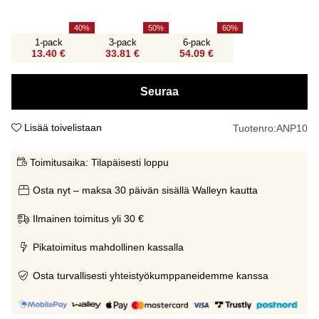
40
50
60
1-pack
3-pack
6-pack
13.40 €
33.81 €
54.09 €
Seuraa
Lisää toivelistaan
Tuotenro:
ANP10
Toimitusaika:
Tilapäisesti loppu
Osta nyt – maksa 30 päivän sisällä Walleyn kautta
Ilmainen toimitus yli 30 €
Pikatoimitus mahdollinen kassalla
Osta turvallisesti yhteistyökumppaneidemme kanssa