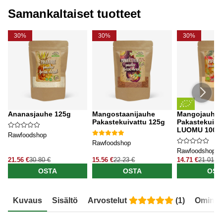
Samankaltaiset tuotteet
30%
30%
30%
Ananasjauhe 125g
Mangostaanijauhe
Mangojauhe
Pakastekuivattu 125g
Pakastekuiva
LUOMU 100g
Rawfoodshop
Rawfoodshop
Rawfoodshop
21.56 €
30.80 €
15.56 €
22.23 €
14.71 €
21.01 €
OSTA
OSTA
OST
Kuvaus
Sisältö
Arvostelut
(
1
)
Ominai