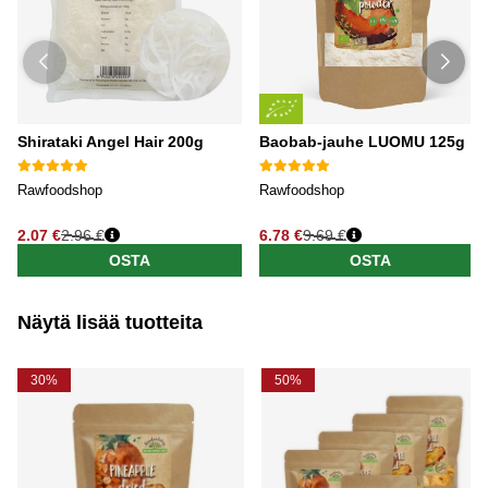
Shirataki Angel Hair 200g
Baobab-jauhe LUOMU 125g
Rawfoodshop
Rawfoodshop
2.07 €
2.96 €
6.78 €
9.69 €
OSTA
OSTA
Näytä lisää tuotteita
30%
50%