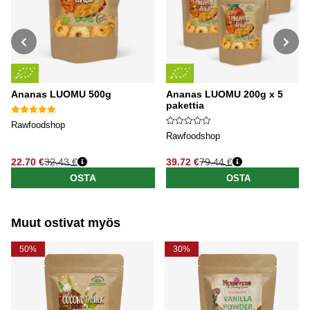
Ananas LUOMU 500g
Ananas LUOMU 200g x 5
pakettia
Rawfoodshop
Rawfoodshop
22.70 €
32.43 €
39.72 €
79.44 €
Normaali hinta
Normaali hinta
OSTA
OSTA
Muut ostivat myös
50%
30%