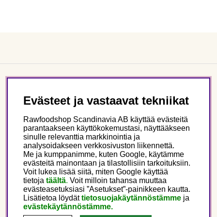
Asiakaspalvelu
Evästeet ja vastaavat tekniikat
Tietoa meistä
Rawfoodshop Scandinavia AB käyttää evästeitä
parantaakseen käyttökokemustasi, näyttääkseen
sinulle relevanttia markkinointia ja
Seuraa meitä
analysoidakseen verkkosivuston liikennettä.
Me ja kumppanimme, kuten Google, käytämme
evästeitä mainontaan ja tilastollisiin tarkoituksiin.
Tämä on Rawfoodshop
Voit lukea lisää siitä, miten Google käyttää
tietoja
täältä
.
Voit milloin tahansa muuttaa
evästeasetuksiasi ”Asetukset”-painikkeen kautta.
Finland
Lisätietoa löydät
tietosuojakäytännöstämme
ja
evästekäytännöstämme.