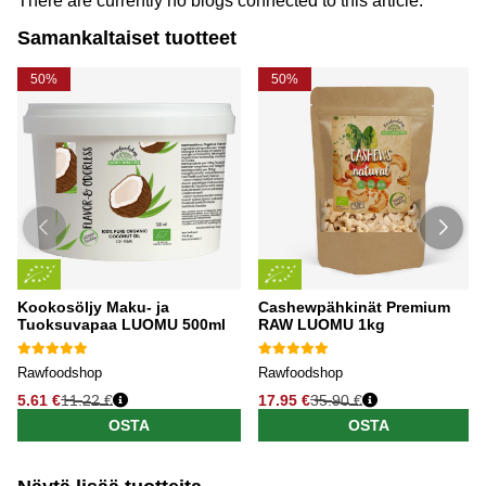
There are currently no blogs connected to this article.
Samankaltaiset tuotteet
50%
50%
Kookosöljy Maku- ja
Cashewpähkinät Premium
Tuoksuvapaa LUOMU 500ml
RAW LUOMU 1kg
Rawfoodshop
Rawfoodshop
5.61 €
11.22 €
17.95 €
35.90 €
OSTA
OSTA