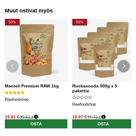
Muut ostivat myös
50%
50%
Manteli Premium RAW 1kg
Ruokasooda 500g x 5
pakettia
Rawfoodshop
Rawfoodshop
15.81 €
31.61 €
18.87 €
37.73 €
OSTA
OSTA