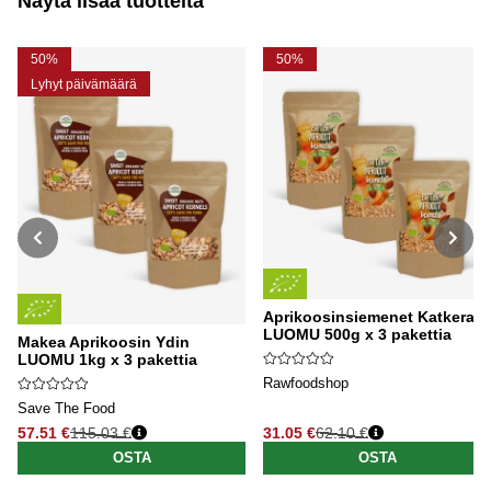
Näytä lisää tuotteita
50%
50%
Lyhyt päivämäärä
Aprikoosinsiemenet Katkerat
LUOMU 500g x 3 pakettia
Makea Aprikoosin Ydin
LUOMU 1kg x 3 pakettia
Rawfoodshop
Save The Food
57.51 €
115.03 €
31.05 €
62.10 €
Normaali hinta
Normaali hinta
OSTA
OSTA