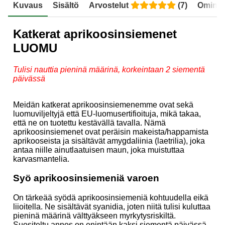
Kuvaus
Sisältö
Arvostelut
(
7
)
Ominai
Katkerat aprikoosinsiemenet
LUOMU
Tulisi nauttia pieninä määrinä, korkeintaan 2 siementä
päivässä
Meidän katkerat aprikoosinsiemenemme ovat sekä
luomuviljeltyjä että EU-luomusertifioituja, mikä takaa,
että ne on tuotettu kestävällä tavalla. Nämä
aprikoosinsiemenet ovat peräisin makeista/happamista
aprikooseista ja sisältävät amygdaliinia (laetrilia), joka
antaa niille ainutlaatuisen maun, joka muistuttaa
karvasmantelia.
Syö aprikoosinsiemeniä varoen
On tärkeää syödä aprikoosinsiemeniä kohtuudella eikä
liioitella. Ne sisältävät syanidia, joten niitä tulisi kuluttaa
pieninä määrinä välttyäkseen myrkytysriskiltä.
Suositeltu annos on enintään kaksi siementä päivässä,