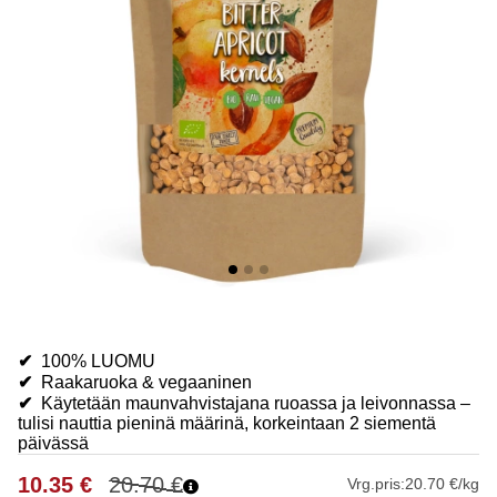
✔
100% LUOMU
✔
Raakaruoka & vegaaninen
✔
Käytetään maunvahvistajana ruoassa ja leivonnassa –
tulisi nauttia pieninä määrinä, korkeintaan 2 siementä
päivässä
10.35
€
20.70
€
Vrg.pris:
20.70 €/kg