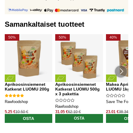
Samankaltaiset tuotteet
50%
50%
40%
Aprikoosinsiemenet
Aprikoosinsiemenet
Makea Apriko
Katkerat LUOMU 200g
Katkerat LUOMU 500g
LUOMU 1kg
x 3 pakettia
Rawfoodshop
Save The Food
Rawfoodshop
5.25 €
10.50 €
31.05 €
62.10 €
23.01 €
38.34 €
OSTA
OST
OSTA