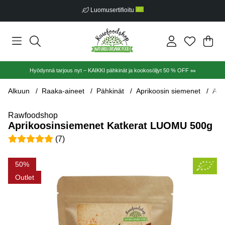
Luomusertifioitu
Ost
Mää
.
Hyödynnä tarjous nyt – KAIKKI pähkinät ja kookosöljyt 50 % OFF 🥜
Alkuun
Raaka-aineet
Pähkinät
Aprikoosin siemenet
Apr
Rawfoodshop
Aprikoosinsiemenet Katkerat LUOMU 500g
Keskiarvoluokitus 5 / 5 Arvioiden määrä 7
(
7
)
Tuotekuvat Aprikoosinsiemenet Katkerat LUOMU 500g
50
Outlet