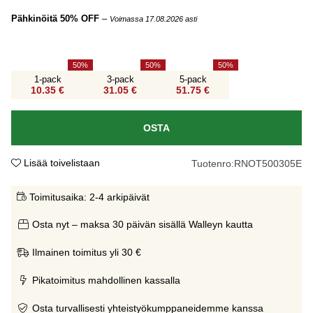
Pähkinöitä 50% OFF
–
Voimassa 17.08.2026 asti
50
50
50
1-pack
3-pack
5-pack
10.35 €
31.05 €
51.75 €
OSTA
Lisää toivelistaan
Tuotenro:
RNOT500305E
Toimitusaika:
2-4 arkipäivät
Osta nyt – maksa 30 päivän sisällä Walleyn kautta
Ilmainen toimitus yli 30 €
Pikatoimitus mahdollinen kassalla
Osta turvallisesti yhteistyökumppaneidemme kanssa