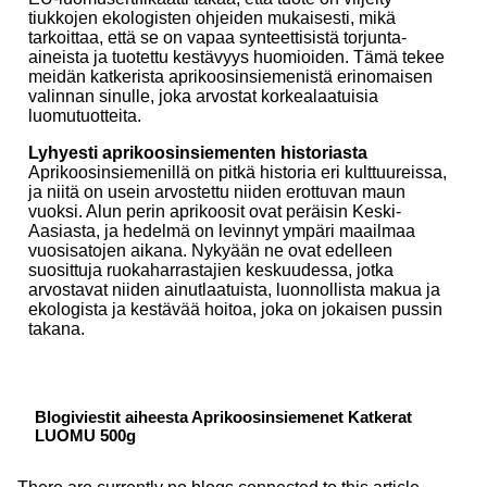
tiukkojen ekologisten ohjeiden mukaisesti, mikä
tarkoittaa, että se on vapaa synteettisistä torjunta-
aineista ja tuotettu kestävyys huomioiden. Tämä tekee
meidän katkerista aprikoosinsiemenistä erinomaisen
valinnan sinulle, joka arvostat korkealaatuisia
luomutuotteita.
Lyhyesti aprikoosinsiementen historiasta
Aprikoosinsiemenillä on pitkä historia eri kulttuureissa,
ja niitä on usein arvostettu niiden erottuvan maun
vuoksi. Alun perin aprikoosit ovat peräisin Keski-
Aasiasta, ja hedelmä on levinnyt ympäri maailmaa
vuosisatojen aikana. Nykyään ne ovat edelleen
suosittuja ruokaharrastajien keskuudessa, jotka
arvostavat niiden ainutlaatuista, luonnollista makua ja
ekologista ja kestävää hoitoa, joka on jokaisen pussin
takana.
Blogiviestit aiheesta Aprikoosinsiemenet Katkerat
LUOMU 500g