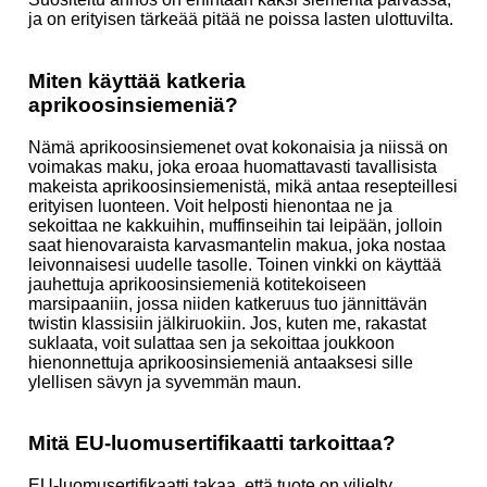
ja on erityisen tärkeää pitää ne poissa lasten ulottuvilta.
Miten käyttää katkeria
aprikoosinsiemeniä?
Nämä aprikoosinsiemenet ovat kokonaisia ja niissä on
voimakas maku, joka eroaa huomattavasti tavallisista
makeista aprikoosinsiemenistä, mikä antaa resepteillesi
erityisen luonteen. Voit helposti hienontaa ne ja
sekoittaa ne kakkuihin, muffinseihin tai leipään, jolloin
saat hienovaraista karvasmantelin makua, joka nostaa
leivonnaisesi uudelle tasolle. Toinen vinkki on käyttää
jauhettuja aprikoosinsiemeniä kotitekoiseen
marsipaaniin, jossa niiden katkeruus tuo jännittävän
twistin klassisiin jälkiruokiin. Jos, kuten me, rakastat
suklaata, voit sulattaa sen ja sekoittaa joukkoon
hienonnettuja aprikoosinsiemeniä antaaksesi sille
ylellisen sävyn ja syvemmän maun.
Mitä EU-luomusertifikaatti tarkoittaa?
EU-luomusertifikaatti takaa, että tuote on viljelty