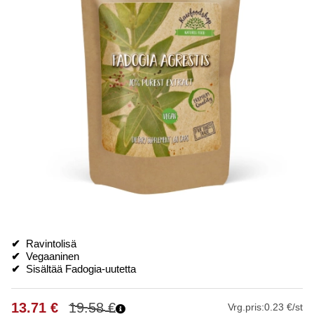
✔
Ravintolisä
✔
Vegaaninen
✔
Sisältää Fadogia-uutetta
13.71
€
19.58
€
Vrg.pris:
0.23 €/st