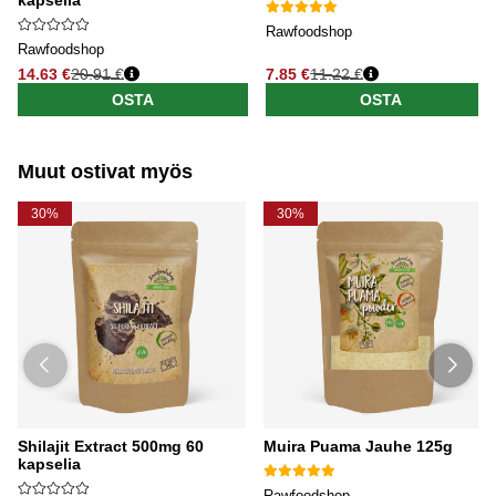
kapselia
Rawfoodshop
Rawfoodshop
14.63 €
20.91 €
7.85 €
11.22 €
Normaali hinta
Normaali hinta
OSTA
OSTA
Muut ostivat myös
30%
30%
Shilajit Extract 500mg 60
Muira Puama Jauhe 125g
kapselia
Rawfoodshop