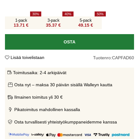
30
40
50
1-pack
3-pack
5-pack
13.71 €
35.37 €
49.15 €
OSTA
Lisää toivelistaan
Tuotenro:
CAPFAD60
Toimitusaika:
2-4 arkipäivät
Osta nyt – maksa 30 päivän sisällä Walleyn kautta
Ilmainen toimitus yli 30 €
Pikatoimitus mahdollinen kassalla
Osta turvallisesti yhteistyökumppaneidemme kanssa