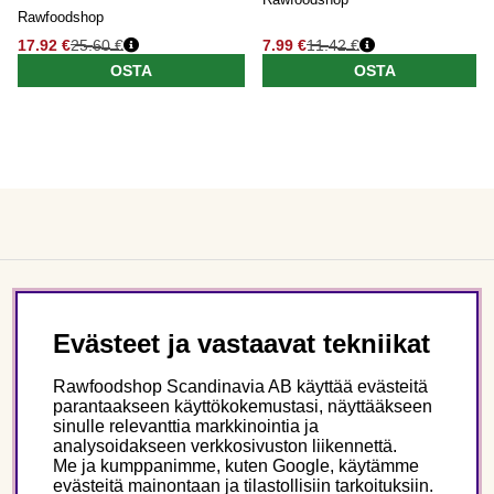
Rawfoodshop
17.92 €
25.60 €
7.99 €
11.42 €
OSTA
OSTA
Asiakaspalvelu
Evästeet ja vastaavat tekniikat
Tietoa meistä
Rawfoodshop Scandinavia AB käyttää evästeitä
parantaakseen käyttökokemustasi, näyttääkseen
sinulle relevanttia markkinointia ja
Seuraa meitä
analysoidakseen verkkosivuston liikennettä.
Me ja kumppanimme, kuten Google, käytämme
evästeitä mainontaan ja tilastollisiin tarkoituksiin.