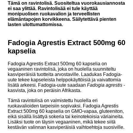
Tämä on ravintolisä. Suositeltua vuorokausiannosta
ei saa ylittää. Ravintolisää ei tule käyttää
monipuolisen ruokavalion ja terveellisten
elämäntapojen korvikkeena. Säilytettävä pienten
lasten ulottumattomissa.
Fadogia Agrestis Extract 500mg 60
kapselia
Fadogia Agrestis Extract 500mg 60 kapselia on
vegaaninen ravintolisä, joka on huolella suunniteltu
kasviperäisiä tuotteita arvostaville. Laadukas Fadogia-
uute tekee kapseleista helppokäyttöisiä ja vaivattomia
lisätä arkeesi. Fadogia-uute saadaan
Fadogia agrestis
-
kasvista, joka on peräisin Afrikasta.
Tämä ravintolisä on valmistettu huolella eri
ruokavalioiden tarpeisiin sopivaksi. Fadogia Agrestis
Extract 500mg 60 kapselia on GMO-vapaa, gluteeniton,
eikä sisällä lisättyä sokeria tai keinotekoisia väriaineita.
Lisäksi tuote on täysin vegaaninen, mikä tekee siitä
kestävän valinnan kasviperäisiä vaihtoehtoja suosiville.