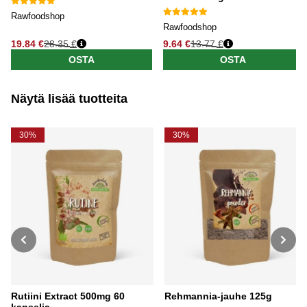
Rawfoodshop
Rawfoodshop
19.84 €
28.35 €
9.64 €
13.77 €
OSTA
OSTA
Näytä lisää tuotteita
30%
30%
Rutiini Extract 500mg 60
Rehmannia-jauhe 125g