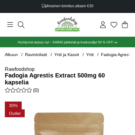
Ilmainen toimitus alkaen €30
Ost
Mää
.
Hyödynnä tarjous nyt – KAIKKI pähkinät ja kookosöljyt 50 % OFF 🥜
Alkuun
Ravintolisät
Yrtit ja Kasvit
Yrtit
Fadogia Agrestis 
Rawfoodshop
Fadogia Agrestis Extract 500mg 60
kapselia
Keskiarvoluokitus 0 / 5 Arvioiden määrä 0
(
0
)
Tuotekuvat Fadogia Agrestis Extract 500mg 60 kapselia
30
Outlet