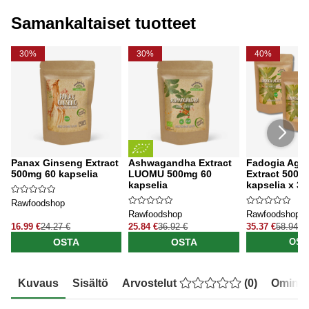
Samankaltaiset tuotteet
30%
30%
40%
Panax Ginseng Extract
Ashwagandha Extract
Fadogia Agre
500mg 60 kapselia
LUOMU 500mg 60
Extract 500m
kapselia
kapselia x 3 
Rawfoodshop
Rawfoodshop
Rawfoodshop
16.99 €
24.27 €
25.84 €
36.92 €
35.37 €
58.94 €
OSTA
OSTA
OST
Kuvaus
Sisältö
Arvostelut
(
0
)
Ominai