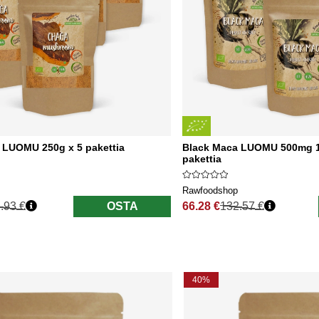
 LUOMU 250g x 5 pakettia
Black Maca LUOMU 500mg 10
pakettia
Rawfoodshop
.93 €
OSTA
66.28 €
132.57 €
nta
Normaali hinta
40%