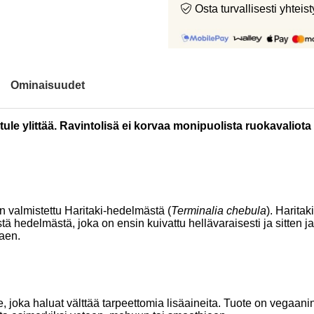
Osta turvallisesti yht
Ominaisuudet
le ylittää. Ravintolisä ei korvaa monipuolista ruokavaliota 
n valmistettu Haritaki-hedelmästä (
Terminalia chebula
). Harita
ä hedelmästä, joka on ensin kuivattu hellävaraisesti ja sitten j
taen.
joka haluat välttää tarpeettomia lisäaineita. Tuote on vegaaninen