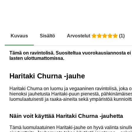
Kuvaus
Sisältö
Arvostelut
(
1
)
Tämä on ravintolisä. Suositeltua vuorokausiannosta ei tu
lasten ulottumattomissa.
Haritaki Churna -jauhe
Haritaki Churna on luomu ja vegaaninen ravintolisä, joka o
hienoksi jauhetusta Haritaki-puun pienestä, pähkinämäisest
luomulaatuisesti ja raaka-aineita sekä ympäristöä kunnioit
Näin voit käyttää Haritaki Churna -jauhetta
Tämä luomulaatuinen Haritaki-jauhe on hyvä valinta sinulle, 