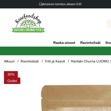
Ilmainen toimitus alkaen €30
Raaka-aineet
Ravintolisät
Iho
Alkuun
Ravintolisät
Yrtit ja Kasvit
Haritaki Churna LUOMU 
Tuotekuvat Haritaki Churna LUOMU 125g
30
Outlet