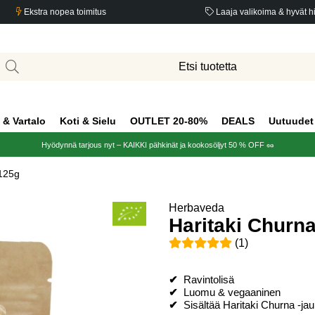
Ekstra nopea toimitus
Laaja valikoima & hyvät h
 & Vartalo
Koti & Sielu
OUTLET 20-80%
DEALS
Uutuudet
Hyödynnä tarjous nyt – KAIKKI pähkinät ja kookosöljyt 50 % OFF 🥜
125g
Herbaveda
Haritaki Chur
Keskiarvoluokitus 5 / 5 Arvio
(
1
)
✔
Ravintolisä
✔
Luomu & vegaaninen
✔
Sisältää Haritaki Churna -jau