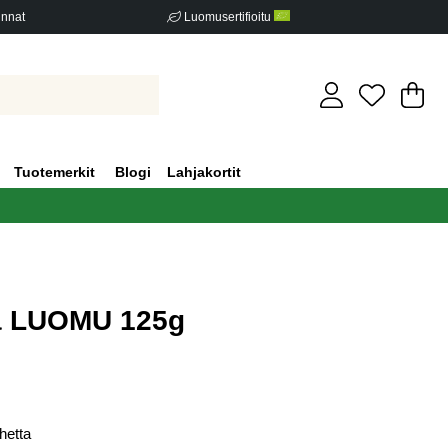
innat
Luomusertifioitu
Os
Mä
.
Tuotemerkit
Blogi
Lahjakortit
na LUOMU 125g
iden määrä 1
hetta