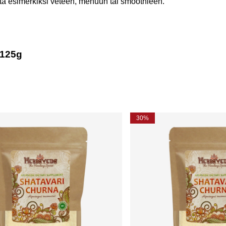
ita esimerkiksi veteen, mehuun tai smoothieen.
 125g
30%