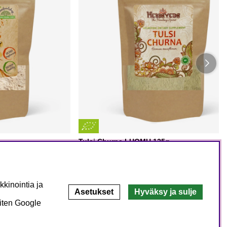
Tulsi Churna LUOMU 125g
Herbaveda
11.28 €
16.11 €
OSTA
OSTA
kinointia ja
Asetukset
Hyväksy ja sulje
miten Google