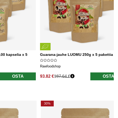
0 kapselia x 5
Guarana-jauhe LUOMU 250g x 5 pakettia
Rawfoodshop
OSTA
93.82 €
187.64 €
OSTA
Normaali hinta
30%