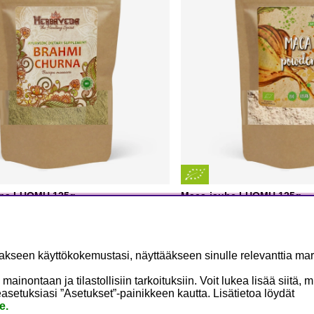
rna LUOMU 125g
Maca-jauhe LUOMU 125g
Rawfoodshop
2 €
5.26 €
8.77 €
OSTA
seen käyttökokemustasi, näyttääkseen sinulle relevanttia mark
ontaan ja tilastollisiin tarkoituksiin. Voit lukea lisää siitä, 
asetuksiasi ”Asetukset”-painikkeen kautta. Lisätietoa löydät
e.