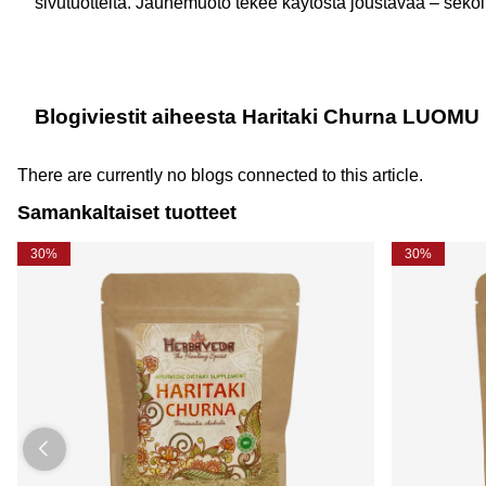
sivutuotteita. Jauhemuoto tekee käytöstä joustavaa – seko
Blogiviestit aiheesta Haritaki Churna LUOMU
There are currently no blogs connected to this article.
Samankaltaiset tuotteet
30%
30%