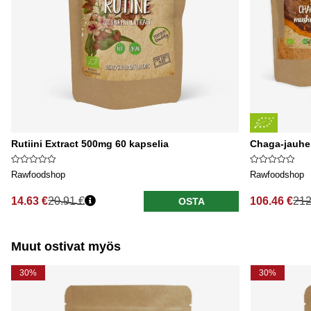
Rutiini Extract 500mg 60 kapselia
Chaga-jauhe
Rawfoodshop
Rawfoodshop
14.63 €
20.91 €
106.46 €
212
OSTA
Normaali hinta
Normaali hi
Muut ostivat myös
30%
30%