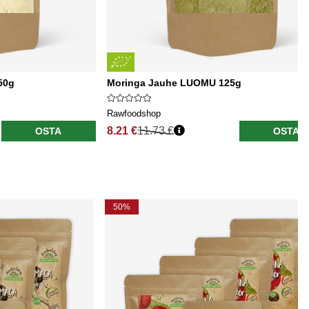
50g
Moringa Jauhe LUOMU 125g
Rawfoodshop
8.21 €
11.73 €
OSTA
OSTA
50%