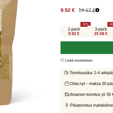
9.92
€
14.17
€
30
40
1-pack
3-pack
9.92 €
25.58 €
Lisää toivelistaan
2-4 arkipä
Toimitusaika:
Osta nyt – maksa 30 päi
Ilmainen toimitus yli 30 
Pikatoimitus mahdolline