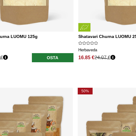
hurna LUOMU 125g
Shatavari Churna LUOMU 2
Herbaveda
 €
16.85 €
24.07 €
OSTA
50%