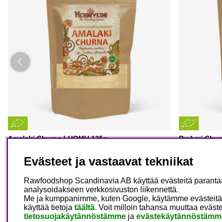
Amalaki Churna LUOMU 125g
Brahmi Chu
Evästeet ja vastaavat tekniikat
Herbaveda
Herbaveda
9.92 €
14.17 €
11.71 €
16.7
OSTA
Rawfoodshop Scandinavia AB käyttää evästeitä parantaak
analysoidakseen verkkosivuston liikennettä.
Me ja kumppanimme, kuten Google, käytämme evästeitä main
käyttää tietoja
täältä
.
Voit milloin tahansa muuttaa eväste
tietosuojakäytännöstämme
ja
evästekäytännöstämm