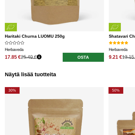
Haritaki Churna LUOMU 250g
Shatavari C
Herbaveda
Herbaveda
17.85 €
25.49 €
9.21 €
13.15
OSTA
Näytä lisää tuotteita
30%
50%