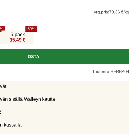
Vrg.pris:
79.36 €/kg
50
5-pack
35.49 €
OSTA
Tuotenro:
HERBA04
ivät
vän sisällä Walleyn kautta
€
n kassalla