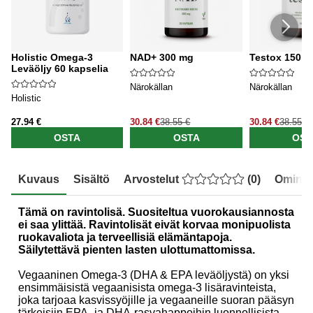
Holistic Omega-3
NAD+ 300 mg
Testox 150 k
Leväöljy 60 kapselia
Närokällan
Närokällan
Holistic
27.94 €
30.84 €
38.55 €
30.84 €
38.55 €
OSTA
OSTA
OST
Kuvaus
Sisältö
Arvostelut
(
0
)
Ominai
Tämä on ravintolisä. Suositeltua vuorokausiannosta
ei saa ylittää. Ravintolisät eivät korvaa monipuolista
ruokavaliota ja terveellisiä elämäntapoja.
Säilytettävä pienten lasten ulottumattomissa.
Vegaaninen Omega-3 (DHA & EPA leväöljystä) on yksi
ensimmäisistä vegaanisista omega-3 lisäravinteista,
joka tarjoaa kasvissyöjille ja vegaaneille suoran pääsyn
tärkeisiin EPA- ja DHA-rasvahappoihin luonnollisista