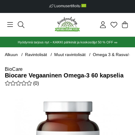
Luomusertifioitu
Ost
Mää
.
Hyödynnä tarjous nyt – KAIKKI pähkinät ja kookosöljyt 50 % OFF 🥜
Alkuun
Ravintolisät
Muut ravintolisät
Omega 3 & Rasvahap
BioCare
Biocare Vegaaninen Omega-3 60 kapselia
Keskiarvoluokitus 0 / 5 Arvioiden määrä 0
(
0
)
Tuotekuvat Biocare Vegaaninen Omega-3 60 kapselia