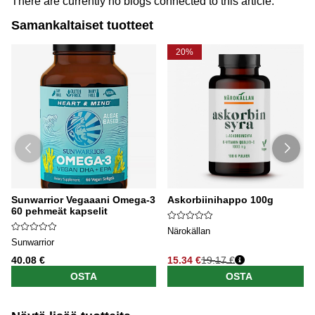
There are currently no blogs connected to this article.
Samankaltaiset tuotteet
20%
Sunwarrior Vegaaani Omega-3
Askorbiinihappo 100g
60 pehmeät kapselit
Närokällan
Sunwarrior
40.08 €
15.34 €
19.17 €
OSTA
OSTA