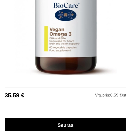
35.59
€
Vrg.pris:
0.59 €/st
Seuraa