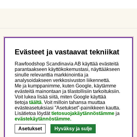
Asiakaspalvelu
Evästeet ja vastaavat tekniikat
Tietoa meistä
Rawfoodshop Scandinavia AB käyttää evästeitä
parantaakseen käyttökokemustasi, näyttääkseen
sinulle relevanttia markkinointia ja
Seuraa meitä
analysoidakseen verkkosivuston liikennettä.
Me ja kumppanimme, kuten Google, käytämme
evästeitä mainontaan ja tilastollisiin tarkoituksiin.
Tämä on Rawfoodshop
Voit lukea lisää siitä, miten Google käyttää
tietoja
täältä
.
Voit milloin tahansa muuttaa
evästeasetuksiasi ”Asetukset”-painikkeen kautta.
Finland
Lisätietoa löydät
tietosuojakäytännöstämme
ja
evästekäytännöstämme.
Asetukset
Hyväksy ja sulje
Copyright © 2025 Rawfoodshop Scandinavia AB