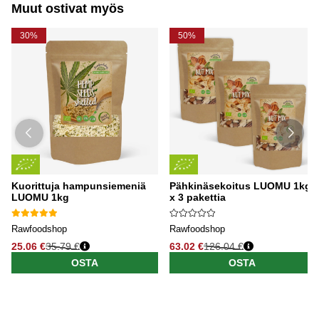
Muut ostivat myös
30%
50%
Kuorittuja hampunsiemeniä
Pähkinäsekoitus LUOMU 1kg
LUOMU 1kg
x 3 pakettia
Rawfoodshop
Rawfoodshop
25.06 €
35.79 €
63.02 €
126.04 €
OSTA
OSTA