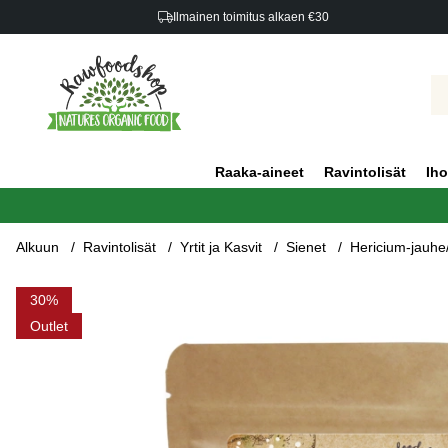
Ilmainen toimitus alkaen €30
Raaka-aineet
Ravintolisät
Iho
Alkuun
Ravintolisät
Yrtit ja Kasvit
Sienet
Hericium-jauh
Tuotekuvat Hericium-jauhe/Lion's Mane LUOMU 125g
30
Outlet