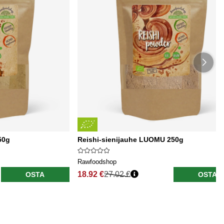
50g
Reishi-sienijauhe LUOMU 250g
Rawfoodshop
18.92 €
27.02 €
OSTA
OSTA