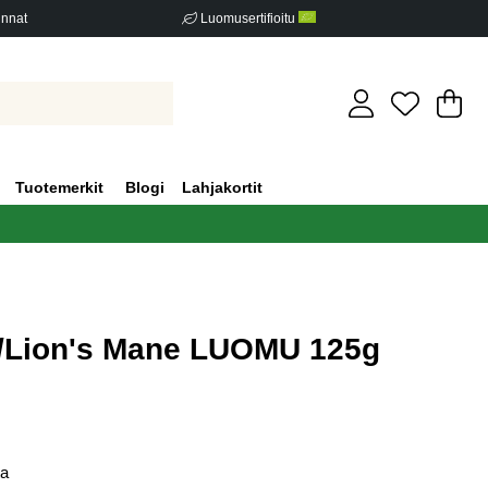
innat
Luomusertifioitu
Os
Mä
.
Tuotemerkit
Blogi
Lahjakortit
e/Lion's Mane LUOMU 125g
iden määrä 1
ta