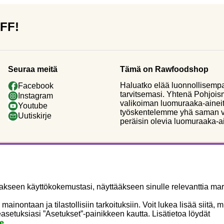
OFF!
Seuraa meitä
Tämä on Rawfoodshop
Haluatko elää luonnollisemp
Facebook
tarvitsemasi. Yhtenä Pohjoi
Instagram
valikoiman luomuraaka-aineit
Youtube
työskentelemme yhä saman vi
Uutiskirje
peräisin olevia luomuraaka-a
seen käyttökokemustasi, näyttääkseen sinulle relevanttia mark
ontaan ja tilastollisiin tarkoituksiin. Voit lukea lisää siitä, 
asetuksiasi ”Asetukset”-painikkeen kautta. Lisätietoa löydät
e.