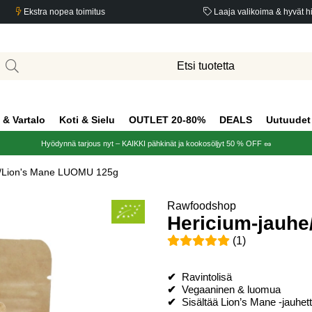
Ekstra nopea toimitus
Laaja valikoima & hyvät h
 & Vartalo
Koti & Sielu
OUTLET 20-80%
DEALS
Uutuudet
Hyödynnä tarjous nyt – KAIKKI pähkinät ja kookosöljyt 50 % OFF 🥜
e/Lion's Mane LUOMU 125g
Rawfoodshop
Hericium-jauh
Keskiarvoluokitus 5 / 5 Arvio
(
1
)
✔
Ravintolisä
✔
Vegaaninen & luomua
✔
Sisältää Lion’s Mane -jauhet