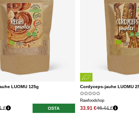
ijauhe LUOMU 125g
Cordyceps-jauhe LUOMU 2
Rawfoodshop
1 €
33.91 €
48.44 €
OSTA