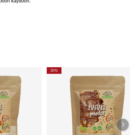
ppoon käyttöön.
30%