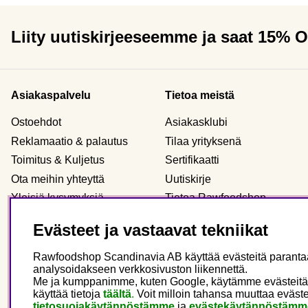
Liity uutiskirjeeseemme ja saat 15% 
Asiakaspalvelu
Tietoa meistä
Ostoehdot
Asiakasklubi
Reklamaatio & palautus
Tilaa yrityksenä
Toimitus & Kuljetus
Sertifikaatti
Ota meihin yhteyttä
Uutiskirje
Yleisiä kysymyksiä
Tietoa Rawfoodshop
Evästeet
Meidän myymälämme
Evästeet ja vastaavat tekniikat
Henkilökohtaiset tiedot
Rawfoodshop Scandinavia AB käyttää evästeitä parantaak
analysoidakseen verkkosivuston liikennettä.
Me ja kumppanimme, kuten Google, käytämme evästeitä main
Finland
käyttää tietoja
täältä
.
Voit milloin tahansa muuttaa eväste
tietosuojakäytännöstämme
ja
evästekäytännöstämm