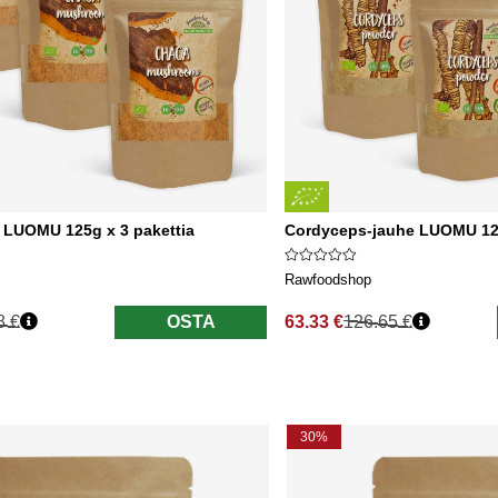
 LUOMU 125g x 3 pakettia
Cordyceps-jauhe LUOMU 125
Rawfoodshop
8 €
OSTA
63.33 €
126.65 €
nta
Normaali hinta
30%