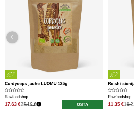
Cordyceps-jauhe LUOMU 125g
Reishi-sien
Rawfoodshop
Rawfoodshop
17.63 €
25.19 €
11.35 €
16.2
OSTA