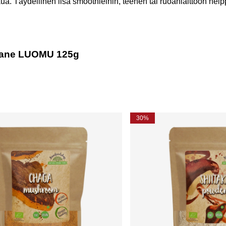
kua. Täydellinen lisä smoothieihin, teehen tai ruoanlaittoon hel
s Mane LUOMU 125g
30%