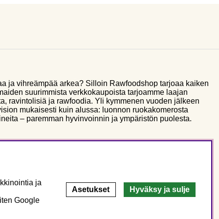
aa ja vihreämpää arkea? Silloin Rawfoodshop tarjoaa kaiken
smaiden suurimmista verkkokaupoista tarjoamme laajan
a, ravintolisiä ja rawfoodia. Yli kymmenen vuoden jälkeen
sion mukaisesti kuin alussa: luonnon ruokakomerosta
ineita – paremman hyvinvoinnin ja ympäristön puolesta.
kinointia ja
Asetukset
Hyväksy ja sulje
miten Google