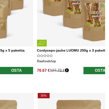
g x 5 pakettia
Cordyceps-jauhe LUOMU 250g x 3 pakettia
Rawfoodshop
OSTA
76.67 €
127.78 €
OSTA
Normaali hinta
30%