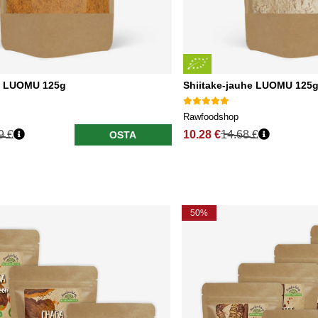
e LUOMU 125g
Shiitake-jauhe LUOMU 125
Rawfoodshop
9 €
10.28 €
14.68 €
OSTA
50%