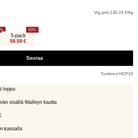
Vrg.pris:
130.24 €/kg
50
5-pack
58.59 €
Seuraa
Tuotenro:
HCP10
ti loppu
vän sisällä Walleyn kautta
€
n kassalla