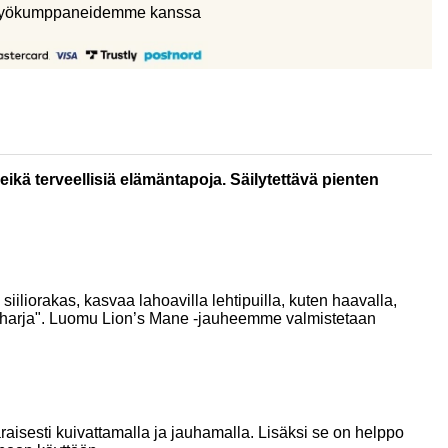
eistyökumppaneidemme kanssa
eikä terveellisiä elämäntapoja. Säilytettävä pienten
iliorakas, kasvaa lahoavilla lehtipuilla, kuten haavalla,
onanharja". Luomu Lion’s Mane -jauheemme valmistetaan
aisesti kuivattamalla ja jauhamalla. Lisäksi se on helppo