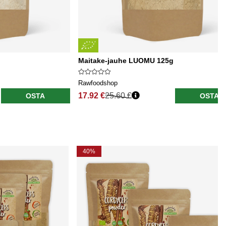
g
Maitake-jauhe LUOMU 125g
Rawfoodshop
17.92 €
25.60 €
OSTA
OSTA
40%