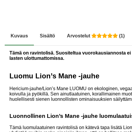
Kuvaus
Sisältö
Arvostelut
(
1
)
Tämä on ravintolisä. Suositeltua vuorokausiannosta ei tu
lasten ulottumattomissa.
Luomu Lion’s Mane -jauhe
Hericium-jauhe/Lion’s Mane LUOMU on ekologinen, vegaaninen
koivulla ja pyökillä. Sen ainutlaatuinen, korallimainen m
huolellisesti sienen luonnollisten ominaisuuksien säilyttämi
Luonnollinen Lion’s Mane -jauhe luomulaatu
Tämä luomulaatuinen ravintolisä on kätevä tapa lisätä Lion