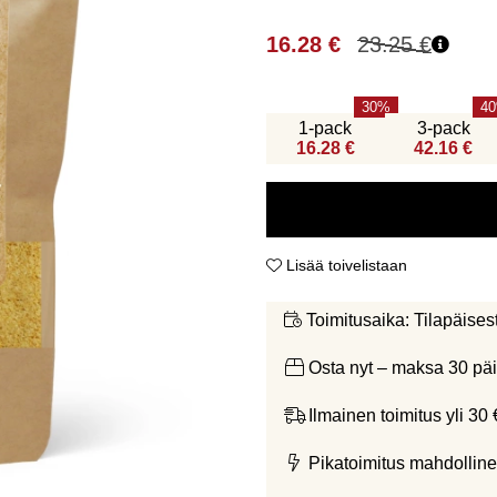
16.28
€
23.25
€
30
40
1-pack
3-pack
16.28 €
42.16 €
Lisää toivelistaan
Tilapäises
Toimitusaika:
Osta nyt – maksa 30 päi
Ilmainen toimitus yli 30 
Pikatoimitus mahdolline