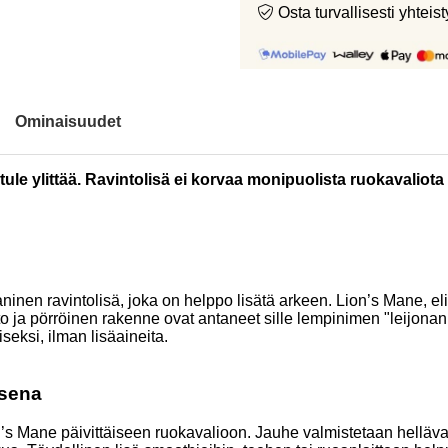
Osta turvallisesti yht
Ominaisuudet
le ylittää. Ravintolisä ei korvaa monipuolista ruokavaliota 
 ravintolisä, joka on helppo lisätä arkeen. Lion’s Mane, eli si
uoto ja pörröinen rakenne ovat antaneet sille lempinimen "leij
seksi, ilman lisäaineita.
isena
’s Mane päivittäiseen ruokavalioon. Jauhe valmistetaan hellävar