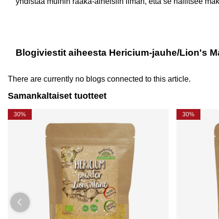
yhdistää muihin raaka-aineisiin ilman, että se hallitsee ma
Blogiviestit aiheesta Hericium-jauhe/Lion'
There are currently no blogs connected to this article.
Samankaltaiset tuotteet
30%
30%