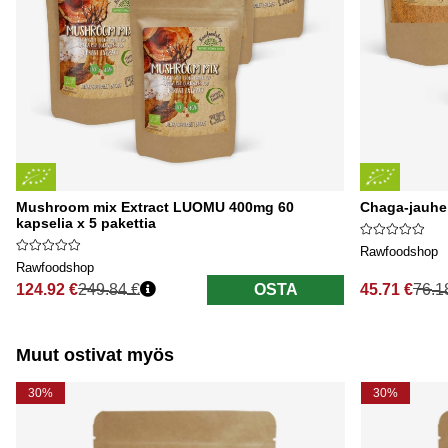
Mushroom mix Extract LUOMU 400mg 60
Chaga-jauhe
kapselia x 5 pakettia
Rawfoodshop
Rawfoodshop
124.92 €
249.84 €
OSTA
45.71 €
76.1
Normaali hinta
Normaali hi
Muut ostivat myös
30%
30%