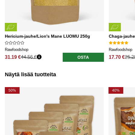
Hericium-jauhe/Lion's Mane LUOMU 250g
Chaga-jauh
Rawfoodshop
Rawfoodshop
31.19 €
44.56 €
17.70 €
25.2
OSTA
Näytä lisää tuotteita
50%
40%