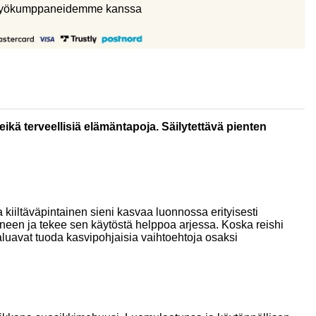
eistyökumppaneidemme kanssa
ikä terveellisiä elämäntapoja. Säilytettävä pienten
kiiltäväpintainen sieni kasvaa luonnossa erityisesti
ineen ja tekee sen käytöstä helppoa arjessa. Koska reishi
haluavat tuoda kasvipohjaisia vaihtoehtoja osaksi