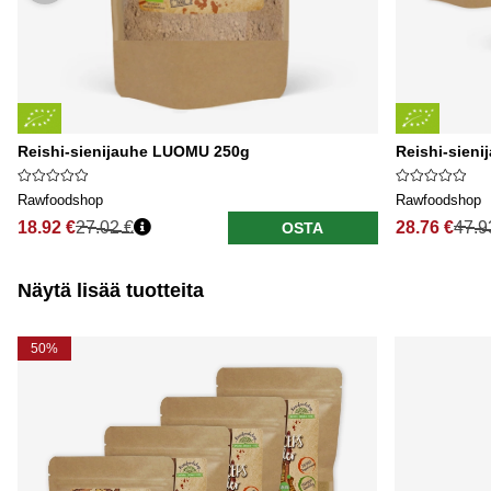
Reishi-sienijauhe LUOMU 250g
Reishi-sieni
Rawfoodshop
Rawfoodshop
18.92 €
27.02 €
28.76 €
47.9
OSTA
Näytä lisää tuotteita
50%