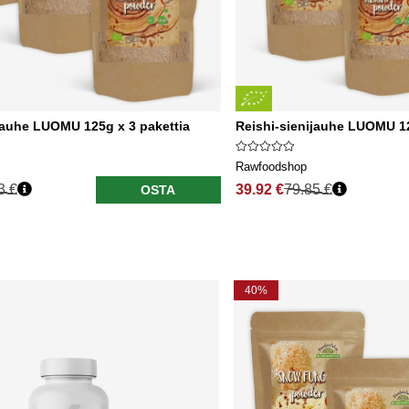
jauhe LUOMU 125g x 3 pakettia
Reishi-sienijauhe LUOMU 12
Rawfoodshop
3 €
39.92 €
79.85 €
OSTA
40%