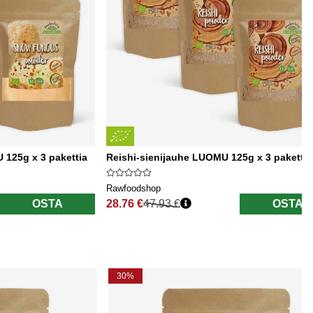
125g x 3 pakettia
Reishi-sienijauhe LUOMU 125g x 3 pakettia
Rawfoodshop
OSTA
28.76 €
47.93 €
OSTA
Normaali hinta
30%