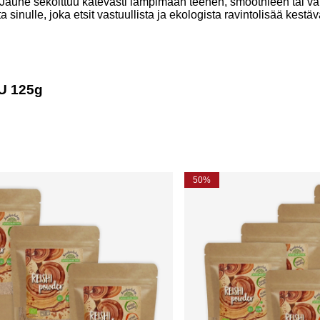
Jauhe sekoittuu kätevästi lämpimään teehen, smoothieen tai v
sinulle, joka etsit vastuullista ja ekologista ravintolisää kestä
MU 125g
50%