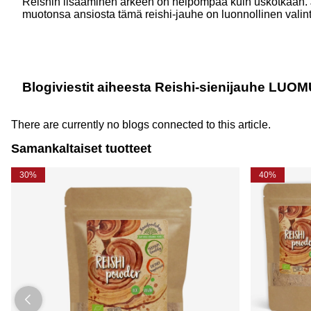
Reishin lisääminen arkeen on helpompaa kuin uskotkaan. 
muotonsa ansiosta tämä reishi-jauhe on luonnollinen valinta 
Blogiviestit aiheesta Reishi-sienijauhe LUO
There are currently no blogs connected to this article.
Samankaltaiset tuotteet
30%
40%