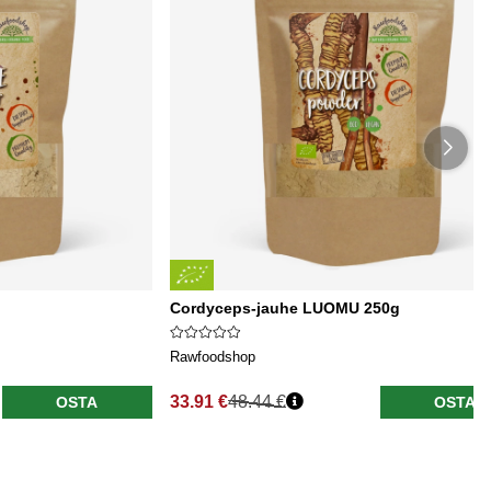
Cordyceps-jauhe LUOMU 250g
Rawfoodshop
33.91 €
48.44 €
OSTA
OSTA