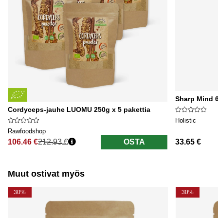
Sharp Mind 6
Cordyceps-jauhe LUOMU 250g x 5 pakettia
Holistic
Rawfoodshop
106.46 €
212.93 €
OSTA
33.65 €
Normaali hinta
Muut ostivat myös
30%
30%