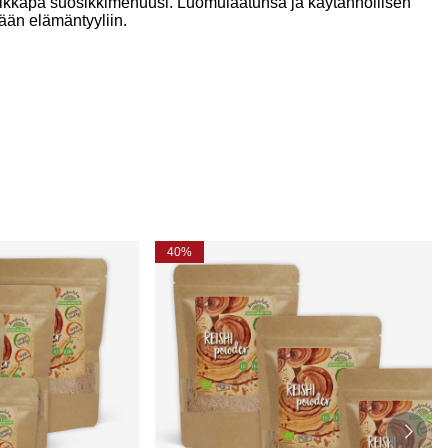
aikkapa suosikkimehuusi. Luomulaatunsa ja käytännöllisen
vään elämäntyyliin.
40%