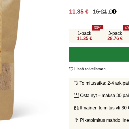
11.35
€
16.21
€
30
40
1-pack
3-pack
11.35 €
28.76 €
Lisää toivelistaan
2-4 arkipä
Toimitusaika:
Osta nyt – maksa 30 päi
Ilmainen toimitus yli 30 
Pikatoimitus mahdolline