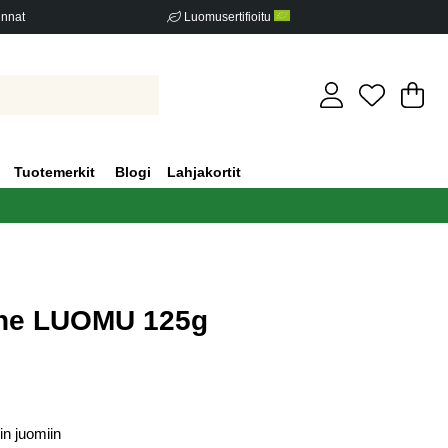
innat
Luomusertifioitu
Os
Mä
.
Tuotemerkit
Blogi
Lahjakortit
uhe LUOMU 125g
iden määrä 0
in juomiin