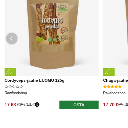
Cordyceps-jauhe LUOMU 125g
Chaga-jauh
Rawfoodshop
Rawfoodshop
17.63 €
25.19 €
17.70 €
25.2
OSTA