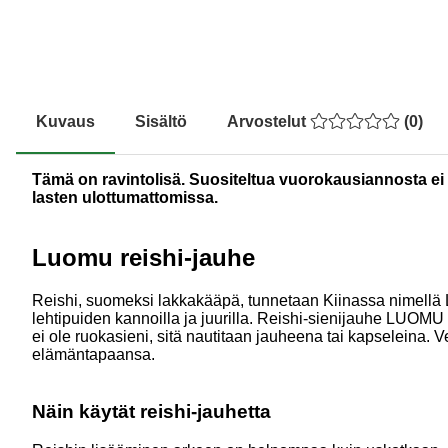
Kuvaus
Sisältö
Arvostelut
(
0
)
Tämä on ravintolisä. Suositeltua vuorokausiannosta ei s
lasten ulottumattomissa.
Luomu reishi-jauhe
Reishi, suomeksi lakkakääpä, tunnetaan Kiinassa nimellä Li
lehtipuiden kannoilla ja juurilla. Reishi-sienijauhe LUOMU
ei ole ruokasieni, sitä nautitaan jauheena tai kapseleina. 
elämäntapaansa.
Näin käytät reishi-jauhetta