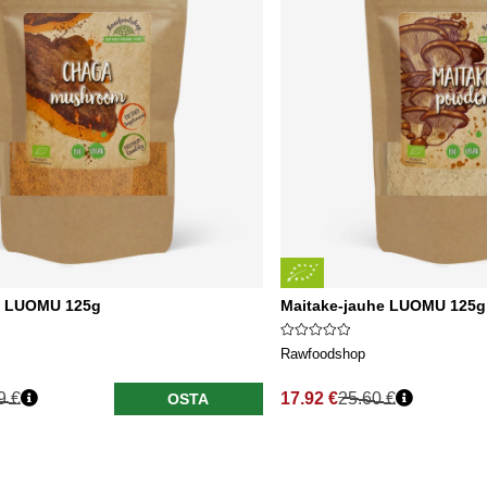
e LUOMU 125g
Maitake-jauhe LUOMU 125g
Rawfoodshop
9 €
17.92 €
25.60 €
OSTA