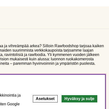
aa ja vihreämpää arkea? Silloin Rawfoodshop tarjoaa kaiken
smaiden suurimmista verkkokaupoista tarjoamme laajan
a, ravintolisiä ja rawfoodia. Yli kymmenen vuoden jälkeen
sion mukaisesti kuin alussa: luonnon ruokakomerosta
ineita – paremman hyvinvoinnin ja ympäristön puolesta.
kinointia ja
Asetukset
Hyväksy ja sulje
miten Google