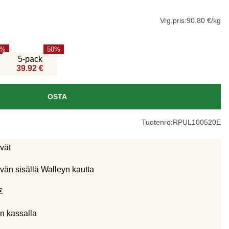
Vrg.pris:
90.80 €/kg
50
5-pack
39.92 €
OSTA
Tuotenro:
RPUL100520E
ivät
vän sisällä Walleyn kautta
€
n kassalla