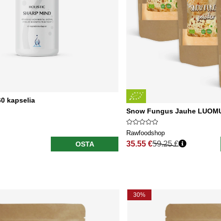
0 kapselia
Snow Fungus Jauhe LUOMU 
Rawfoodshop
35.55 €
59.25 €
OSTA
Normaali hinta
30%