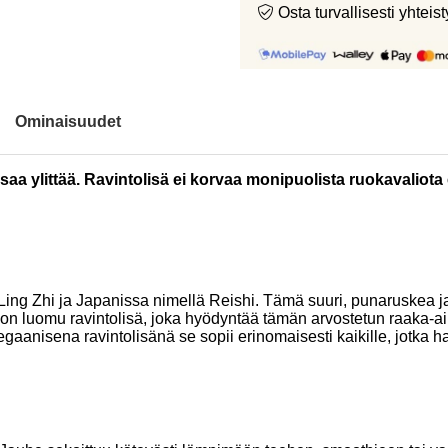
Osta turvallisesti yht
Ominaisuudet
aa ylittää. Ravintolisä ei korvaa monipuolista ruokavaliota e
ng Zhi ja Japanissa nimellä Reishi. Tämä suuri, punaruskea ja 
 on luomu ravintolisä, joka hyödyntää tämän arvostetun raaka-a
Vegaanisena ravintolisänä se sopii erinomaisesti kaikille, jotka 