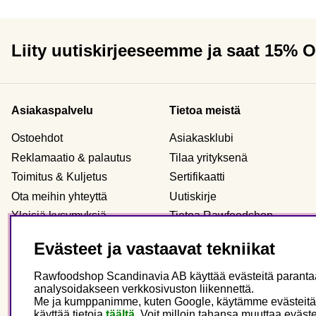
Liity uutiskirjeeseemme ja saat 15% 
Asiakaspalvelu
Tietoa meistä
Ostoehdot
Asiakasklubi
Reklamaatio & palautus
Tilaa yrityksenä
Toimitus & Kuljetus
Sertifikaatti
Ota meihin yhteyttä
Uutiskirje
Yleisiä kysymyksiä
Tietoa Rawfoodshop
Evästeet
Meidän myymälämme
Evästeet ja vastaavat tekniikat
Henkilökohtaiset tiedot
Rawfoodshop Scandinavia AB käyttää evästeitä parantaak
analysoidakseen verkkosivuston liikennettä.
Me ja kumppanimme, kuten Google, käytämme evästeitä main
Finland
käyttää tietoja
täältä
.
Voit milloin tahansa muuttaa eväste