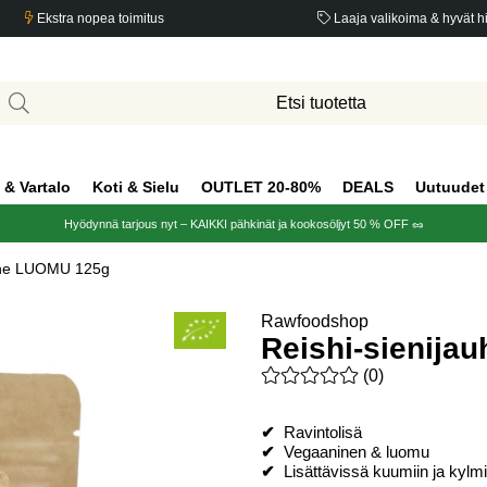
Ekstra nopea toimitus
Laaja valikoima & hyvät h
 & Vartalo
Koti & Sielu
OUTLET 20-80%
DEALS
Uutuudet
Hyödynnä tarjous nyt – KAIKKI pähkinät ja kookosöljyt 50 % OFF 🥜
auhe LUOMU 125g
Rawfoodshop
Reishi-sienija
Keskiarvoluokitus 0 / 5 Arvio
(
0
)
✔
Ravintolisä
✔
Vegaaninen & luomu
✔
Lisättävissä kuumiin ja kylmi