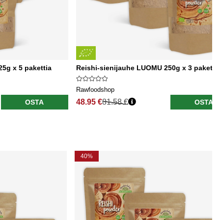
5g x 5 pakettia
Reishi-sienijauhe LUOMU 250g x 3 paketti
Rawfoodshop
48.95 €
81.58 €
OSTA
OSTA
40%