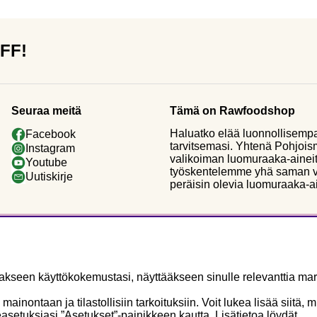
OFF!
Seuraa meitä
Tämä on Rawfoodshop
Haluatko elää luonnollisemp
Facebook
tarvitsemasi. Yhtenä Pohjoi
Instagram
valikoiman luomuraaka-aineit
Youtube
työskentelemme yhä saman vi
Uutiskirje
peräisin olevia luomuraaka-a
seen käyttökokemustasi, näyttääkseen sinulle relevanttia mark
ontaan ja tilastollisiin tarkoituksiin. Voit lukea lisää siitä, 
asetuksiasi ”Asetukset”-painikkeen kautta. Lisätietoa löydät