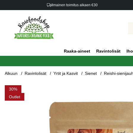
Ilmainen toimitus alkaen €30
Raaka-aineet
Ravintolisät
Iho
Alkuun
Ravintolisät
Yrtit ja Kasvit
Sienet
Reishi-sienij
Tuotekuvat Reishi-sienijauhe LUOMU 125g
30
Outlet