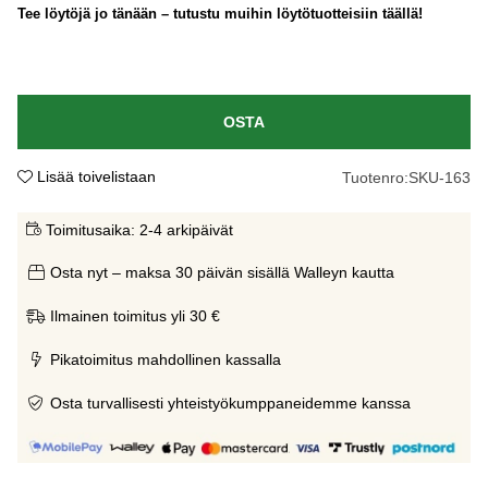
Tee löytöjä jo tänään – tutustu muihin löytötuotteisiin täällä!
OSTA
Lisää toivelistaan
Tuotenro:
SKU-163
Toimitusaika:
2-4 arkipäivät
Osta nyt – maksa 30 päivän sisällä Walleyn kautta
Ilmainen toimitus yli 30 €
Pikatoimitus mahdollinen kassalla
Osta turvallisesti yhteistyökumppaneidemme kanssa