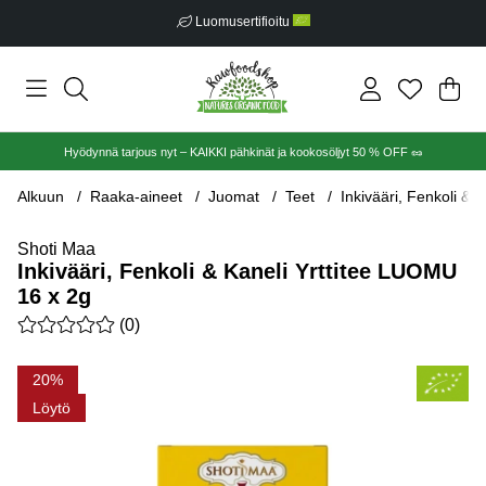
Luomusertifioitu
Ost
Mää
.
Hyödynnä tarjous nyt – KAIKKI pähkinät ja kookosöljyt 50 % OFF 🥜
Alkuun
Raaka-aineet
Juomat
Teet
Inkivääri, Fenkoli & 
Shoti Maa
Inkivääri, Fenkoli & Kaneli Yrttitee LUOMU
16 x 2g
Keskiarvoluokitus 0 / 5 Arvioiden määrä 0
(
0
)
Tuotekuvat Inkivääri, Fenkoli & Kaneli Yrttitee LUOMU 16 x 2g
20
Löytö