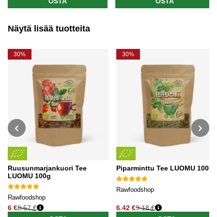
OSTA
OSTA
Näytä lisää tuotteita
30%
30%
Ruusunmarjankuori Tee
Piparminttu Tee LUOMU 100g
LUOMU 100g
Rawfoodshop
Rawfoodshop
6 €
8.57 €
6.42 €
9.18 €
Normaali hinta
Normaali hinta