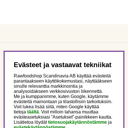
Asiakaspalvelu
Evästeet ja vastaavat tekniikat
Tietoa meistä
Rawfoodshop Scandinavia AB käyttää evästeitä
parantaakseen käyttökokemustasi, näyttääkseen
sinulle relevanttia markkinointia ja
Seuraa meitä
analysoidakseen verkkosivuston liikennettä.
Me ja kumppanimme, kuten Google, käytämme
evästeitä mainontaan ja tilastollisiin tarkoituksiin.
Tämä on Rawfoodshop
Voit lukea lisää siitä, miten Google käyttää
tietoja
täältä
.
Voit milloin tahansa muuttaa
evästeasetuksiasi ”Asetukset”-painikkeen kautta.
Finland
Lisätietoa löydät
tietosuojakäytännöstämme
ja
evästekäytännöstämme.