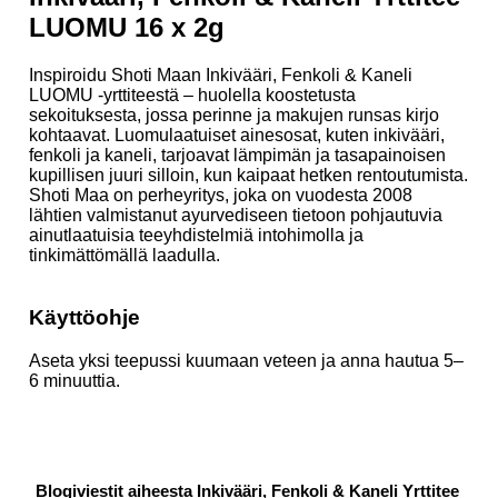
LUOMU 16 x 2g
Inspiroidu Shoti Maan Inkivääri, Fenkoli & Kaneli
LUOMU -yrttiteestä – huolella koostetusta
sekoituksesta, jossa perinne ja makujen runsas kirjo
kohtaavat. Luomulaatuiset ainesosat, kuten inkivääri,
fenkoli ja kaneli, tarjoavat lämpimän ja tasapainoisen
kupillisen juuri silloin, kun kaipaat hetken rentoutumista.
Shoti Maa on perheyritys, joka on vuodesta 2008
lähtien valmistanut ayurvediseen tietoon pohjautuvia
ainutlaatuisia teeyhdistelmiä intohimolla ja
tinkimättömällä laadulla.
Käyttöohje
Aseta yksi teepussi kuumaan veteen ja anna hautua 5–
6 minuuttia.
Blogiviestit aiheesta Inkivääri, Fenkoli & Kaneli Yrttitee