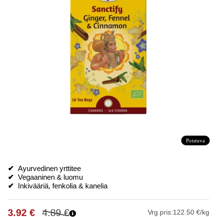
Poistuva
✔
Ayurvedinen yrttitee
✔
Vegaaninen & luomu
✔
Inkivääriä, fenkolia & kanelia
3.92
€
4.89
€
Vrg.pris:
122.50 €/kg