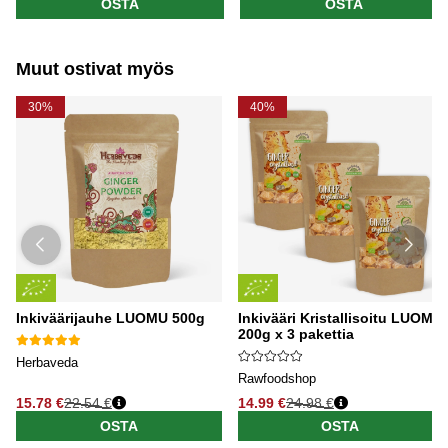
OSTA
OSTA
Muut ostivat myös
30%
40%
Inkiväärijauhe LUOMU 500g
Inkivääri Kristallisoitu LUOMU
200g x 3 pakettia
Herbaveda
Rawfoodshop
15.78 €
22.54 €
14.99 €
24.98 €
OSTA
OSTA