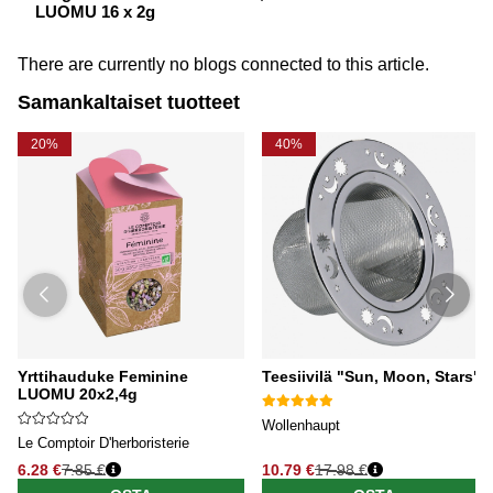
LUOMU 16 x 2g
There are currently no blogs connected to this article.
Samankaltaiset tuotteet
20%
40%
Yrttihauduke Feminine
Teesiivilä "Sun, Moon, Stars"
LUOMU 20x2,4g
Wollenhaupt
Le Comptoir D'herboristerie
6.28 €
7.85 €
10.79 €
17.98 €