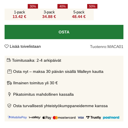
30
40
50
1-pack
3-pack
5-pack
13.42 €
34.88 €
48.44 €
OSTA
Lisää toivelistaan
Tuotenro:
MACA01
Toimitusaika:
2-4 arkipäivät
Osta nyt – maksa 30 päivän sisällä Walleyn kautta
Ilmainen toimitus yli 30 €
Pikatoimitus mahdollinen kassalla
Osta turvallisesti yhteistyökumppaneidemme kanssa