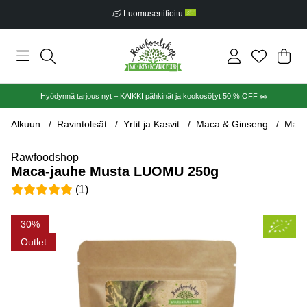
Luomusertifioitu
Ost
Mää
.
Hyödynnä tarjous nyt – KAIKKI pähkinät ja kookosöljyt 50 % OFF 🥜
Alkuun
Ravintolisät
Yrtit ja Kasvit
Maca & Ginseng
Maca
Rawfoodshop
Maca-jauhe Musta LUOMU 250g
Keskiarvoluokitus 5 / 5 Arvioiden määrä 1
(
1
)
Tuotekuvat Maca-jauhe Musta LUOMU 250g
30
Outlet