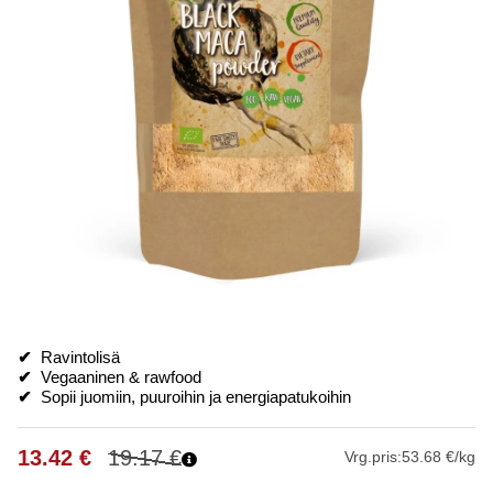
✔
Ravintolisä
✔
Vegaaninen & rawfood
✔
Sopii juomiin, puuroihin ja energiapatukoihin
13.42
€
19.17
€
Vrg.pris:
53.68 €/kg