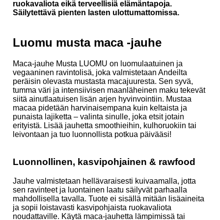
ruokavaliota eikä terveellisiä elämäntapoja.
Säilytettävä pienten lasten ulottumattomissa.
Luomu musta maca -jauhe
Maca-jauhe Musta LUOMU on luomulaatuinen ja
vegaaninen ravintolisä, joka valmistetaan Andeilta
peräisin olevasta mustasta macajuuresta. Sen syvä,
tumma väri ja intensiivisen maanläheinen maku tekevät
siitä ainutlaatuisen lisän arjen hyvinvointiin. Mustaa
macaa pidetään harvinaisempana kuin keltaista ja
punaista lajiketta – valinta sinulle, joka etsit jotain
erityistä. Lisää jauhetta smoothieihin, kulhoruokiin tai
leivontaan ja tuo luonnollista potkua päivääsi!
Luonnollinen, kasvipohjainen & rawfood
Jauhe valmistetaan hellävaraisesti kuivaamalla, jotta
sen ravinteet ja luontainen laatu säilyvät parhaalla
mahdollisella tavalla. Tuote ei sisällä mitään lisäaineita
ja sopii loistavasti kasvipohjaista ruokavaliota
noudattaville. Käytä maca-jauhetta lämpimissä tai