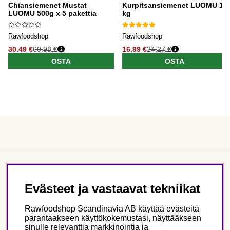
Chiansiemenet Mustat
Kurpitsansiemenet LUOMU 1
LUOMU 500g x 5 pakettia
kg
Rawfoodshop
Rawfoodshop
30.49 €
60.98 €
16.99 €
24.27 €
OSTA
OSTA
Asiakaspalvelu
Evästeet ja vastaavat tekniikat
Tietoa meistä
Rawfoodshop Scandinavia AB käyttää evästeitä
parantaakseen käyttökokemustasi, näyttääkseen
sinulle relevanttia markkinointia ja