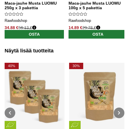
Maca-jauhe Musta LUOMU
Maca-jauhe Musta LUOMU
250g x 3 pakettia
100g x 5 pakettia
Rawfoodshop
Rawfoodshop
34.88 €
58.13 €
14.89 €
29.78 €
OSTA
OSTA
Näytä lisää tuotteita
40%
30%