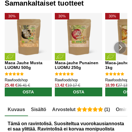
Samankaltaiset tuotteet
30%
30%
30%
Maca Jauhe Musta
Maca-jauhe Punainen
Maca-jauhe
LUOMU 500g
LUOMU 250g
1kg
Rawfoodshop
Rawfoodshop
Rawfoodshop
25.48 €
36.41 €
13.42 €
19.17 €
18.99 €
27.13 €
OSTA
OSTA
OST
Kuvaus
Sisältö
Arvostelut
(
1
)
Ominai
Tämä on ravintolisä. Suositeltua vuorokausiannosta
ei saa ylittää. Ravintolisä ei korvaa monipuolista