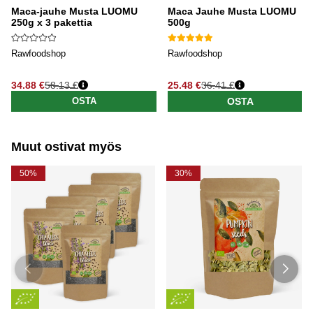
Maca-jauhe Musta LUOMU
Maca Jauhe Musta LUOMU
250g x 3 pakettia
500g
Rawfoodshop
Rawfoodshop
34.88 €
58.13 €
25.48 €
36.41 €
Normaali hinta
Normaali hinta
OSTA
OSTA
Muut ostivat myös
50%
30%