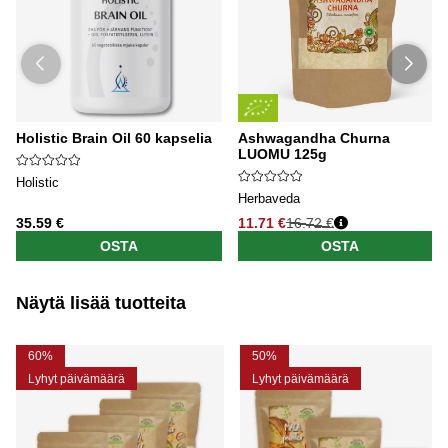
Holistic Brain Oil 60 kapselia
Ashwagandha Churna
LUOMU 125g
Holistic
Herbaveda
35.59 €
11.71 €
16.72 €
OSTA
OSTA
Näytä lisää tuotteita
60%
50%
Lyhyt päivämäärä
Lyhyt päivämäärä