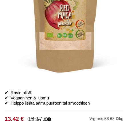
✔
Ravintolisä
✔
Vegaaninen & luomu
✔
Helppo lisätä aamupuuroon tai smoothieen
13.42
€
19.17
€
Vrg.pris:
53.68 €/kg