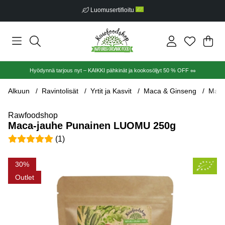
Luomusertifioitu
Ost
Mää
.
Hyödynnä tarjous nyt – KAIKKI pähkinät ja kookosöljyt 50 % OFF 🥜
Alkuun
Ravintolisät
Yrtit ja Kasvit
Maca & Ginseng
Maca
Rawfoodshop
Maca-jauhe Punainen LUOMU 250g
Keskiarvoluokitus 5 / 5 Arvioiden määrä 1
(
1
)
Tuotekuvat Maca-jauhe Punainen LUOMU 250g
30
Outlet