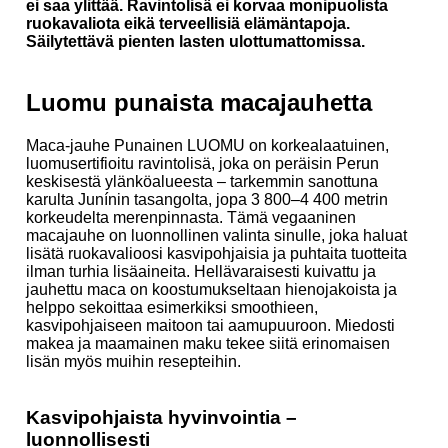
ei saa ylittää. Ravintolisä ei korvaa monipuolista
ruokavaliota eikä terveellisiä elämäntapoja.
Säilytettävä pienten lasten ulottumattomissa.
Luomu punaista macajauhetta
Maca-jauhe Punainen LUOMU on korkealaatuinen,
luomusertifioitu ravintolisä, joka on peräisin Perun
keskisestä ylänköalueesta – tarkemmin sanottuna
karulta Junínin tasangolta, jopa 3 800–4 400 metrin
korkeudelta merenpinnasta. Tämä vegaaninen
macajauhe on luonnollinen valinta sinulle, joka haluat
lisätä ruokavalioosi kasvipohjaisia ja puhtaita tuotteita
ilman turhia lisäaineita. Hellävaraisesti kuivattu ja
jauhettu maca on koostumukseltaan hienojakoista ja
helppo sekoittaa esimerkiksi smoothieen,
kasvipohjaiseen maitoon tai aamupuuroon. Miedosti
makea ja maamainen maku tekee siitä erinomaisen
lisän myös muihin resepteihin.
Kasvipohjaista hyvinvointia –
luonnollisesti