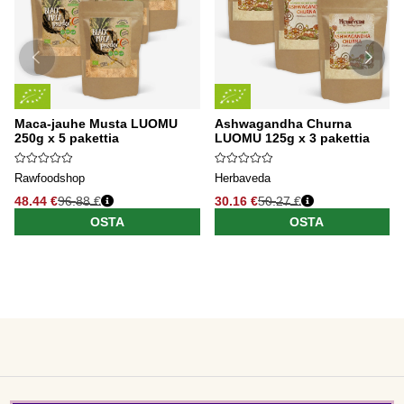
Maca-jauhe Musta LUOMU
Ashwagandha Churna
250g x 5 pakettia
LUOMU 125g x 3 pakettia
Rawfoodshop
Herbaveda
48.44 €
96.88 €
30.16 €
50.27 €
OSTA
OSTA