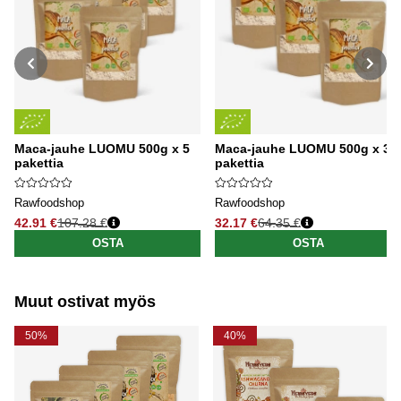
Maca-jauhe LUOMU 500g x 5
Maca-jauhe LUOMU 500g x 3
pakettia
pakettia
Rawfoodshop
Rawfoodshop
42.91 €
107.28 €
32.17 €
64.35 €
Normaali hinta
Normaali hinta
OSTA
OSTA
Muut ostivat myös
50%
40%