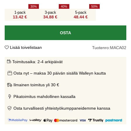
30
40
50
1-pack
3-pack
5-pack
13.42 €
34.88 €
48.44 €
OSTA
Lisää toivelistaan
Tuotenro:
MACA02
Toimitusaika:
2-4 arkipäivät
Osta nyt – maksa 30 päivän sisällä Walleyn kautta
Ilmainen toimitus yli 30 €
Pikatoimitus mahdollinen kassalla
Osta turvallisesti yhteistyökumppaneidemme kanssa