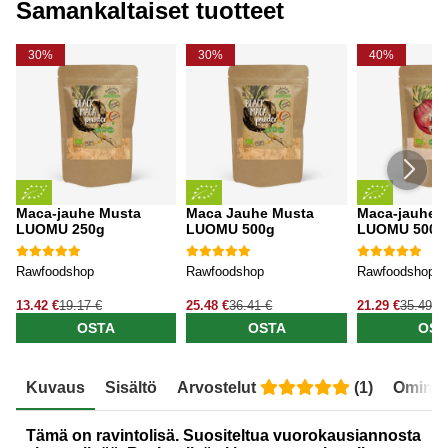
Samankaltaiset tuotteet
30%
30%
40%
Maca-jauhe Musta
Maca Jauhe Musta
Maca-jauhe 
LUOMU 250g
LUOMU 500g
LUOMU 500g
Rawfoodshop
Rawfoodshop
Rawfoodshop
13.42 €
19.17 €
25.48 €
36.41 €
21.29 €
35.49 €
OSTA
OSTA
OST
Kuvaus
Sisältö
Arvostelut
(
1
)
Ominai
Tämä on ravintolisä. Suositeltua vuorokausiannosta