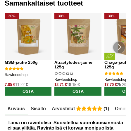
Samankaltaiset tuotteet
30%
30%
30%
MSM-jauhe 250g
Atractylodes-jauhe
Chaga-jauh
125g
125g
Rawfoodshop
Rawfoodshop
Rawfoodshop
7.85 €
11.22 €
12.71 €
18.15 €
17.70 €
25.29 €
OSTA
OSTA
OST
Kuvaus
Sisältö
Arvostelut
(
1
)
Ominai
Tämä on ravintolisä. Suositeltua vuorokausiannosta
ei saa ylittää. Ravintolisä ei korvaa monipuolista