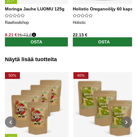
Moringa Jauhe LUOMU 125g
Holistic Oreganoöljy 60 kaps
Rawfoodshop
Holistic
8.21 €
11.73 €
22.13 €
OSTA
OSTA
Näytä lisää tuotteita
50%
40%