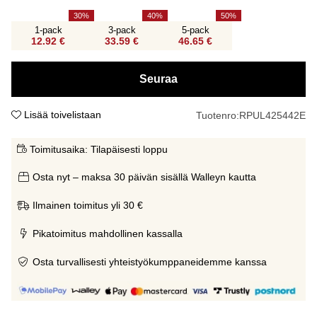
30
40
50
1-pack
3-pack
5-pack
12.92 €
33.59 €
46.65 €
Seuraa
Lisää toivelistaan
Tuotenro:
RPUL425442E
Toimitusaika:
Tilapäisesti loppu
Osta nyt – maksa 30 päivän sisällä Walleyn kautta
Ilmainen toimitus yli 30 €
Pikatoimitus mahdollinen kassalla
Osta turvallisesti yhteistyökumppaneidemme kanssa