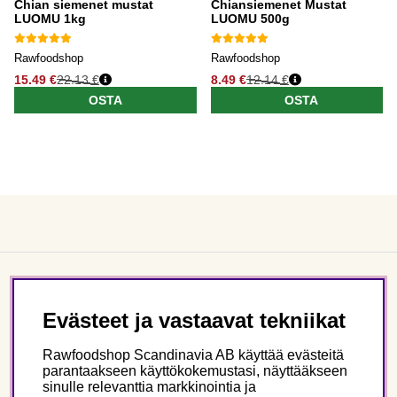
Chian siemenet mustat
Chiansiemenet Mustat
LUOMU 1kg
LUOMU 500g
Rawfoodshop
Rawfoodshop
15.49 €
22.13 €
8.49 €
12.14 €
OSTA
OSTA
Asiakaspalvelu
Evästeet ja vastaavat tekniikat
Tietoa meistä
Rawfoodshop Scandinavia AB käyttää evästeitä
parantaakseen käyttökokemustasi, näyttääkseen
sinulle relevanttia markkinointia ja
Seuraa meitä