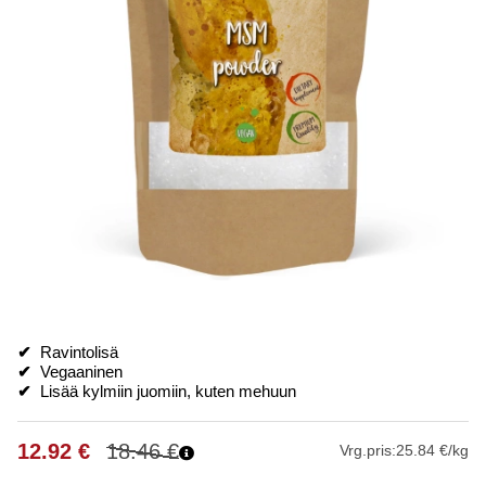
✔
Ravintolisä
✔
Vegaaninen
✔
Lisää kylmiin juomiin, kuten mehuun
12.92
€
18.46
€
Vrg.pris:
25.84 €/kg