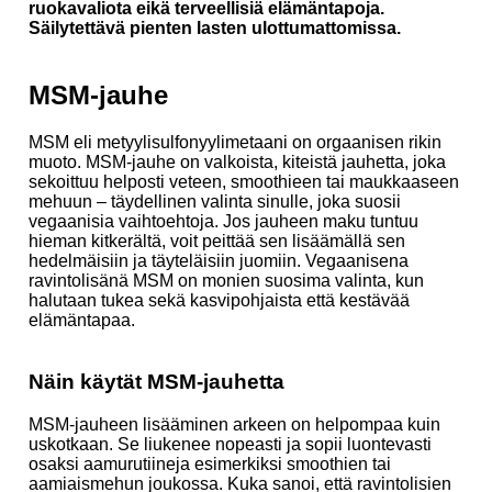
ruokavaliota eikä terveellisiä elämäntapoja.
Säilytettävä pienten lasten ulottumattomissa.
MSM-jauhe
MSM eli metyylisulfonyylimetaani on orgaanisen rikin
muoto. MSM-jauhe on valkoista, kiteistä jauhetta, joka
sekoittuu helposti veteen, smoothieen tai maukkaaseen
mehuun – täydellinen valinta sinulle, joka suosii
vegaanisia vaihtoehtoja. Jos jauheen maku tuntuu
hieman kitkerältä, voit peittää sen lisäämällä sen
hedelmäisiin ja täyteläisiin juomiin. Vegaanisena
ravintolisänä MSM on monien suosima valinta, kun
halutaan tukea sekä kasvipohjaista että kestävää
elämäntapaa.
Näin käytät MSM-jauhetta
MSM-jauheen lisääminen arkeen on helpompaa kuin
uskotkaan. Se liukenee nopeasti ja sopii luontevasti
osaksi aamurutiineja esimerkiksi smoothien tai
aamiaismehun joukossa. Kuka sanoi, että ravintolisien