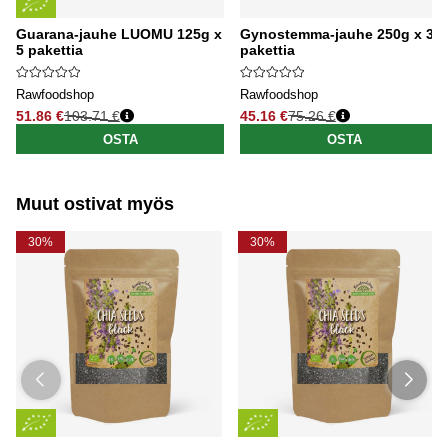
Guarana-jauhe LUOMU 125g x
Gynostemma-jauhe 250g x 3
5 pakettia
pakettia
Rawfoodshop
Rawfoodshop
51.86 €
103.71 €
45.16 €
75.26 €
Normaali hinta
Normaali hinta
OSTA
OSTA
Muut ostivat myös
30%
30%