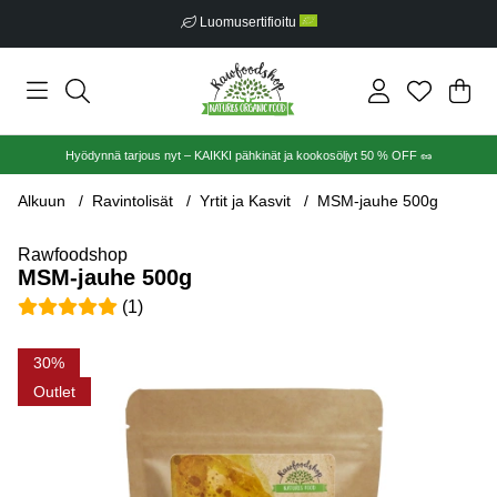
Ilmainen toimitus alkaen €30
Ost
Mää
.
Hyödynnä tarjous nyt – KAIKKI pähkinät ja kookosöljyt 50 % OFF 🥜
Alkuun
Ravintolisät
Yrtit ja Kasvit
MSM-jauhe 500g
Rawfoodshop
MSM-jauhe 500g
Keskiarvoluokitus 5 / 5 Arvioiden määrä 1
(
1
)
Tuotekuvat MSM-jauhe 500g
30
Outlet