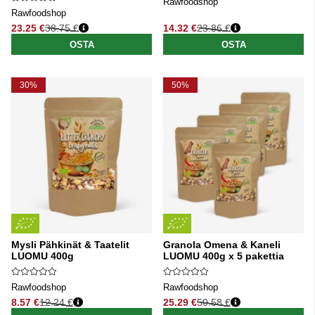
Rawfoodshop
Rawfoodshop
23.25 €
38.75 €
14.32 €
23.86 €
Normaali hinta
Normaali hinta
OSTA
OSTA
30%
50%
Mysli Pähkinät & Taatelit
Granola Omena & Kaneli
LUOMU 400g
LUOMU 400g x 5 pakettia
Rawfoodshop
Rawfoodshop
8.57 €
12.24 €
25.29 €
50.58 €
Normaali hinta
Normaali hinta