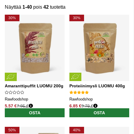
Näyttää
1-40
pois
42
tuotetta
Tuotteet
30%
30%
Amaranttipuffit LUOMU 200g
Proteiinimysli LUOMU 400g
Rawfoodshop
Rawfoodshop
5.57 €
7.95 €
6.85 €
9.79 €
Normaali hinta
Normaali hinta
OSTA
OSTA
50%
40%