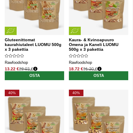
Gluteenittomat
Kaura- & Kvinoapuuro
kaurahiutaleet LUOMU 500g
Omena ja Kaneli LUOMU
x 3 pakettia
500g x 3 pakettia
Rawfoodshop
Rawfoodshop
13.22 €
22.03 €
18.72 €
31.20 €
Normaali hinta
Normaali hinta
OSTA
OSTA
40%
40%