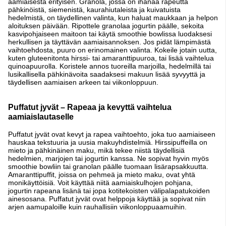
aamiaisesta erityisen. Granola, jossa on ihanaa rapeutta
pähkinöistä, siemenistä, kaurahiutaleista ja kuivatuista
hedelmistä, on täydellinen valinta, kun haluat maukkaan ja helpon
aloituksen päivään. Ripottele granolaa jogurtin päälle, sekoita
kasvipohjaiseen maitoon tai käytä smoothie bowlissa luodaksesi
herkullisen ja täyttävän aamiaisannoksen. Jos pidät lämpimästä
vaihtoehdosta, puuro on erinomainen valinta. Kokeile jotain uutta,
kuten gluteenitonta hirssi- tai amaranttipuuroa, tai lisää vaihtelua
quinoapuurolla. Koristele annos tuoreilla marjoilla, hedelmillä tai
lusikallisella pähkinävoita saadaksesi makuun lisää syvyyttä ja
täydellisen aamiaisen arkeen tai viikonloppuun.
Puffatut jyvät – Rapeaa ja kevyttä vaihtelua
aamiaislautaselle
Puffatut jyvät ovat kevyt ja rapea vaihtoehto, joka tuo aamiaiseen
hauskaa tekstuuria ja uusia makuyhdistelmiä. Hirssipuffeilla on
mieto ja pähkinäinen maku, mikä tekee niistä täydellisiä
hedelmien, marjojen tai jogurtin kanssa. Ne sopivat hyvin myös
smoothie bowliin tai granolan päälle tuomaan lisärapsakkuutta.
Amaranttipuffit, joissa on pehmeä ja mieto maku, ovat yhtä
monikäyttöisiä. Voit käyttää niitä aamiaiskulhojen pohjana,
jogurtin rapeana lisänä tai jopa kotitekoisten välipalapatukoiden
ainesosana. Puffatut jyvät ovat helppoja käyttää ja sopivat niin
arjen aamupaloille kuin rauhallisiin viikonloppuaamuihin.