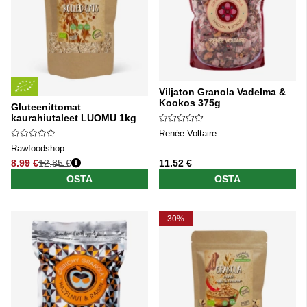
Viljaton Granola Vadelma &
Kookos 375g
Gluteenittomat
kaurahiutaleet LUOMU 1kg
Renée Voltaire
Rawfoodshop
8.99 €
12.85 €
11.52 €
Normaali hinta
OSTA
OSTA
30%