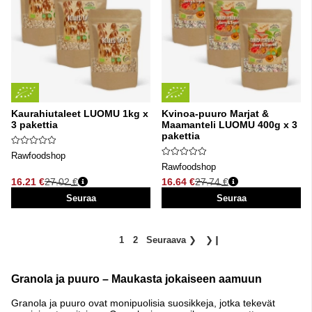
Kaurahiutaleet LUOMU 1kg x
Kvinoa-puuro Marjat &
3 pakettia
Maamanteli LUOMU 400g x 3
pakettia
Rawfoodshop
Rawfoodshop
16.21 €
27.02 €
16.64 €
27.74 €
Normaali hinta
Normaali hinta
Seuraa
Seuraa
1
2
Seuraava
❯
❯❙
Granola ja puuro – Maukasta jokaiseen aamuun
Granola ja puuro ovat monipuolisia suosikkeja, jotka tekevät