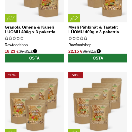
Granola Omena & Kaneli
Mysli Pähkinät & Taatelit
LUOMU 400g x 3 pakettia
LUOMU 400g x 3 pakettia
Rawfoodshop
Rawfoodshop
18.23 €
30.39 €
22.15 €
36.92 €
Normaali hinta
Normaali hinta
OSTA
OSTA
50%
50%