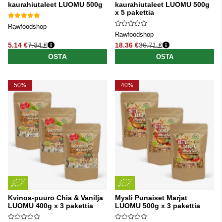
kaurahiutaleet LUOMU 500g
kaurahiutaleet LUOMU 500g
x 5 pakettia
Rawfoodshop
Rawfoodshop
5.14 €
7.34 €
18.36 €
36.71 €
Normaali hinta
Normaali hinta
OSTA
OSTA
50%
40%
Kvinoa-puuro Chia & Vanilja
Mysli Punaiset Marjat
LUOMU 400g x 3 pakettia
LUOMU 500g x 3 pakettia