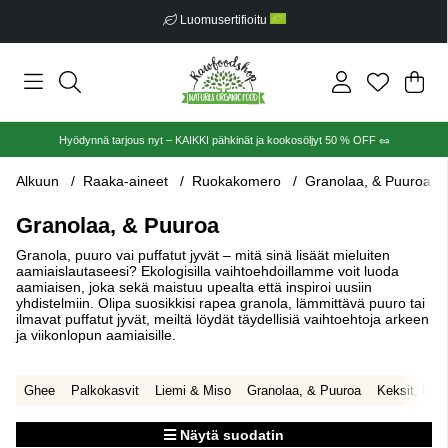
Ilmainen toimitus alkaen €30
Ost
Mää
.
Hyödynnä tarjous nyt – KAIKKI pähkinät ja kookosöljyt 50 % OFF 🥜
Alkuun
Raaka-aineet
Ruokakomero
Granolaa, & Puuroa
Granolaa, & Puuroa
Granola, puuro vai puffatut jyvät – mitä sinä lisäät mieluiten
aamiaislautaseesi? Ekologisilla vaihtoehdoillamme voit luoda
aamiaisen, joka sekä maistuu upealta että inspiroi uusiin
yhdistelmiin. Olipa suosikkisi rapea granola, lämmittävä puuro tai
ilmavat puffatut jyvät, meiltä löydät täydellisiä vaihtoehtoja arkeen
ja viikonlopun aamiaisille.
Ghee
Palkokasvit
Liemi & Miso
Granolaa, & Puuroa
Keksit, keks
Näytä suodatin