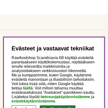
Asiakaspalvelu
Evästeet ja vastaavat tekniikat
Tietoa meistä
Rawfoodshop Scandinavia AB käyttää evästeitä
parantaakseen käyttökokemustasi, näyttääkseen
sinulle relevanttia markkinointia ja
Seuraa meitä
analysoidakseen verkkosivuston liikennettä.
Me ja kumppanimme, kuten Google, käytämme
evästeitä mainontaan ja tilastollisiin tarkoituksiin.
Tämä on Rawfoodshop
Voit lukea lisää siitä, miten Google käyttää
tietoja
täältä
.
Voit milloin tahansa muuttaa
evästeasetuksiasi ”Asetukset”-painikkeen kautta.
Finland
Lisätietoa löydät
tietosuojakäytännöstämme
ja
evästekäytännöstämme.