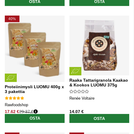
OSTA
OSTA
40%
Raaka Tattarigranola Kaakao
& Kookos LUOMU 375g
Proteiinimysli LUOMU 400g x
3 pakettia
Renée Voltaire
Rawfoodshop
17.62 €
29.37 €
14.07 €
Normaali hinta
OSTA
OSTA