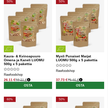
50%
50%
Kaura- & Kvinoapuuro
Mysli Punaiset Marjat
Omena ja Kaneli LUOMU
LUOMU 500g x 5 pakettia
500g x 5 pakettia
Rawfoodshop
Rawfoodshop
26.11 €
52.21 €
37.73 €
75.46 €
Normaali hinta
Normaali hinta
OSTA
OSTA
60%
50%