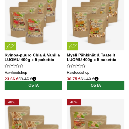
Kvinoa-puuro Chia & Vanilja
Mysli Pähkinät & Taatelit
LUOMU 400g x 5 pakettia
LUOMU 400g x 5 pakettia
Rawfoodshop
Rawfoodshop
23.66 €
59.15 €
30.75 €
61.49 €
Normaali hinta
Normaali hinta
OSTA
OSTA
40%
40%