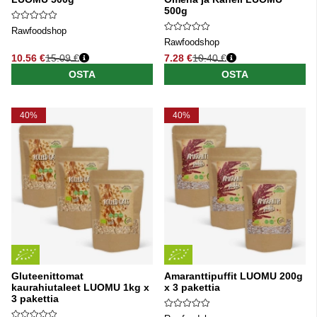
500g
Rawfoodshop
Rawfoodshop
10.56 €
15.09 €
7.28 €
10.40 €
Normaali hinta
Normaali hinta
OSTA
OSTA
40%
40%
Gluteenittomat
Amaranttipuffit LUOMU 200g
kaurahiutaleet LUOMU 1kg x
x 3 pakettia
3 pakettia