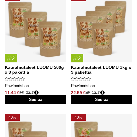
Kaurahiutaleet LUOMU 500g
Kaurahiutaleet LUOMU 1kg x
x 3 pakettia
5 pakettia
Rawfoodshop
Rawfoodshop
11.44 €
19.07 €
22.59 €
45.18 €
Normaali hinta
Normaali hinta
Seuraa
Seuraa
40%
40%