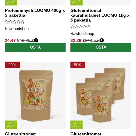
Proteiinimysli LUOMU 400g x
Gluteenittomat
5 pakettia
kaurahiutaleet LUOMU 1kg x
5 pakettia
Rawfoodshop
Rawfoodshop
24.47 €
48.95 €
32.28 €
64.55 €
Normaali hinta
Normaali hinta
OSTA
OSTA
30%
50%
Gluteenittomat
Gluteenittomat