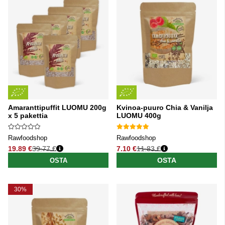
Amaranttipuffit LUOMU 200g
Kvinoa-puuro Chia & Vanilja
x 5 pakettia
LUOMU 400g
Rawfoodshop
Rawfoodshop
19.89 €
39.77 €
7.10 €
11.83 €
Normaali hinta
Normaali hinta
OSTA
OSTA
30%