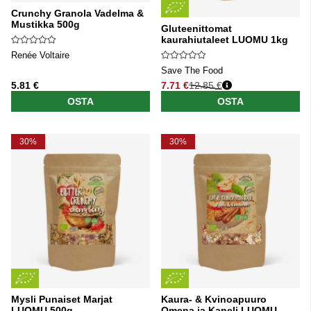
Crunchy Granola Vadelma &
Mustikka 500g
Gluteenittomat
kaurahiutaleet LUOMU 1kg
Renée Voltaire
Save The Food
5.81 €
7.71 €
12.85 €
Normaali hinta
OSTA
OSTA
30%
30%
Mysli Punaiset Marjat
Kaura- & Kvinoapuuro
LUOMU 500g
Omena ja Kaneli LUOMU