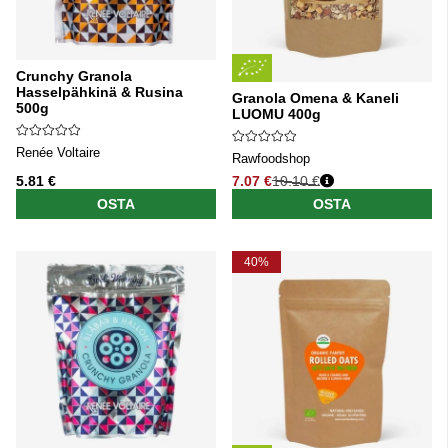
Crunchy Granola
Hasselpähkinä & Rusina
Granola Omena & Kaneli
500g
LUOMU 400g
Renée Voltaire
Rawfoodshop
5.81 €
7.07 €
10.10 €
Normaali hinta
OSTA
OSTA
40%