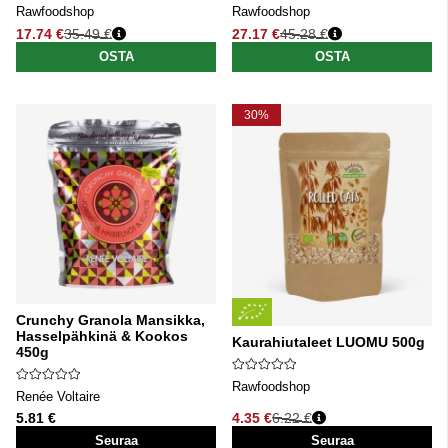
Rawfoodshop
Rawfoodshop
17.74 €
35.49 €
27.17 €
45.28 €
Normaali hinta
Normaali hinta
OSTA
OSTA
30%
Crunchy Granola Mansikka,
Hasselpähkinä & Kookos
Kaurahiutaleet LUOMU 500g
450g
Rawfoodshop
Renée Voltaire
5.81 €
4.35 €
6.22 €
Normaali hinta
Seuraa
Seuraa