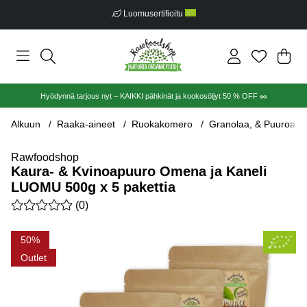
Luomusertifioitu
Ost
Mää
.
Hyödynnä tarjous nyt – KAIKKI pähkinät ja kookosöljyt 50 % OFF 🥜
Alkuun
Raaka-aineet
Ruokakomero
Granolaa, & Puuroa
Rawfoodshop
Kaura- & Kvinoapuuro Omena ja Kaneli
LUOMU 500g x 5 pakettia
Keskiarvoluokitus 0 / 5 Arvioiden määrä 0
(
0
)
Tuotekuvat Kaura- & Kvinoapuuro Omena ja Kaneli LUOMU 500
50
Outlet