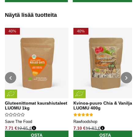
Näytä lisää tuotteita
40%
40%
Gluteenittomat kaurahiutaleet
Kvinoa-puuro Chia & Vanilja
LUOMU 1kg
LUOMU 400g
Save The Food
Rawfoodshop
7.71 €
12.85 €
7.10 €
11.83 €
Normaali hinta
Normaali hinta
OSTA
OSTA