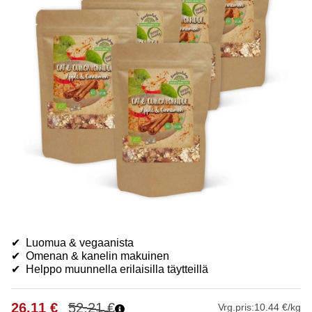
✔ Luomua & vegaanista
✔ Omenan & kanelin makuinen
✔ Helppo muunnella erilaisilla täytteillä
26.11
€
52.21
€
Vrg.pris:
10.44 €/kg