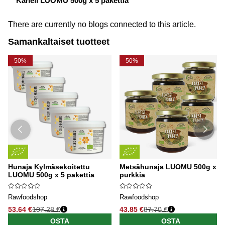
Kaneli LUOMU 500g x 5 pakettia
There are currently no blogs connected to this article.
Samankaltaiset tuotteet
50%
50%
Hunaja Kylmäsekoitettu
Metsähunaja LUOMU 500g x 5
LUOMU 500g x 5 pakettia
purkkia
Rawfoodshop
Rawfoodshop
53.64 €
107.28 €
43.85 €
87.70 €
OSTA
OSTA