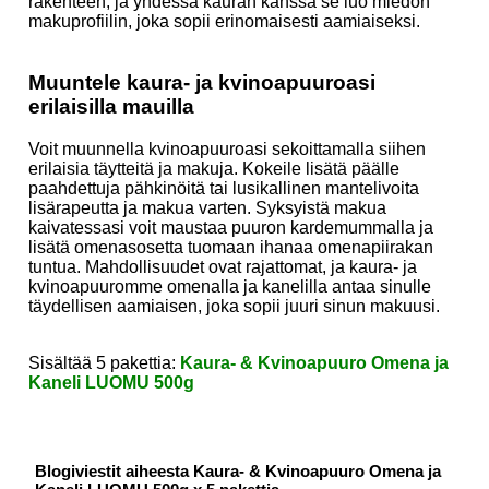
rakenteen, ja yhdessä kauran kanssa se luo miedon
makuprofiilin, joka sopii erinomaisesti aamiaiseksi.
Muuntele kaura- ja kvinoapuuroasi
erilaisilla mauilla
Voit muunnella kvinoapuuroasi sekoittamalla siihen
erilaisia täytteitä ja makuja. Kokeile lisätä päälle
paahdettuja pähkinöitä tai lusikallinen mantelivoita
lisärapeutta ja makua varten. Syksyistä makua
kaivatessasi voit maustaa puuron kardemummalla ja
lisätä omenasosetta tuomaan ihanaa omenapiirakan
tuntua. Mahdollisuudet ovat rajattomat, ja kaura- ja
kvinoapuuromme omenalla ja kanelilla antaa sinulle
täydellisen aamiaisen, joka sopii juuri sinun makuusi.
Sisältää 5 pakettia:
Kaura- & Kvinoapuuro Omena ja
Kaneli LUOMU 500g
Blogiviestit aiheesta Kaura- & Kvinoapuuro Omena ja