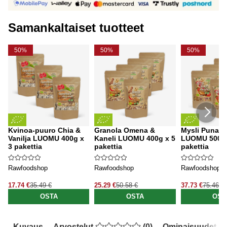
Samankaltaiset tuotteet
50%
50%
50%
Kvinoa-puuro Chia &
Granola Omena &
Mysli Punaise
Vanilja LUOMU 400g x
Kaneli LUOMU 400g x 5
LUOMU 500g 
3 pakettia
pakettia
pakettia
Rawfoodshop
Rawfoodshop
Rawfoodshop
17.74 €
35.49 €
25.29 €
50.58 €
37.73 €
75.46 €
OSTA
OSTA
OST
Kuvaus
Arvostelut
(
0
)
Ominaisuudet