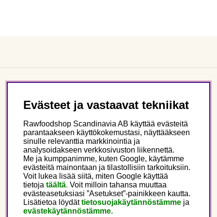
Asiakaspalvelu
Evästeet ja vastaavat tekniikat
Tietoa meistä
Rawfoodshop Scandinavia AB käyttää evästeitä
parantaakseen käyttökokemustasi, näyttääkseen
sinulle relevanttia markkinointia ja
Seuraa meitä
analysoidakseen verkkosivuston liikennettä.
Me ja kumppanimme, kuten Google, käytämme
evästeitä mainontaan ja tilastollisiin tarkoituksiin.
Tämä on Rawfoodshop
Voit lukea lisää siitä, miten Google käyttää
tietoja
täältä
.
Voit milloin tahansa muuttaa
evästeasetuksiasi ”Asetukset”-painikkeen kautta.
Finland
Lisätietoa löydät
tietosuojakäytännöstämme
ja
evästekäytännöstämme.