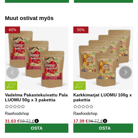
Muut ostivat myös
40%
50%
Vadelma Pakastekuivattu Pala
Karkkimarjat LUOMU 100g x 5
LUOMU 50g x 3 pakettia
pakettia
Rawfoodshop
Rawfoodshop
31.63 €
52.72 €
17.39 €
34.77 €
OSTA
OSTA