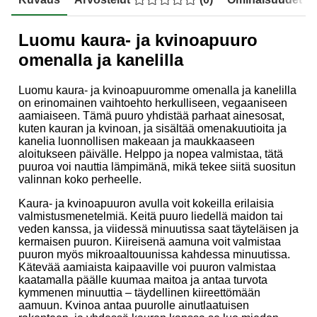
Luomu kaura- ja kvinoapuuro
omenalla ja kanelilla
Luomu kaura- ja kvinoapuuromme omenalla ja kanelilla
on erinomainen vaihtoehto herkulliseen, vegaaniseen
aamiaiseen. Tämä puuro yhdistää parhaat ainesosat,
kuten kauran ja kvinoan, ja sisältää omenakuutioita ja
kanelia luonnollisen makeaan ja maukkaaseen
aloitukseen päivälle. Helppo ja nopea valmistaa, tätä
puuroa voi nauttia lämpimänä, mikä tekee siitä suositun
valinnan koko perheelle.
Kaura- ja kvinoapuuron avulla voit kokeilla erilaisia
valmistusmenetelmiä. Keitä puuro liedellä maidon tai
veden kanssa, ja viidessä minuutissa saat täyteläisen ja
kermaisen puuron. Kiireisenä aamuna voit valmistaa
puuron myös mikroaaltouunissa kahdessa minuutissa.
Kätevää aamiaista kaipaaville voi puuron valmistaa
kaatamalla päälle kuumaa maitoa ja antaa turvota
kymmenen minuuttia – täydellinen kiireettömään
aamuun. Kvinoa antaa puurolle ainutlaatuisen