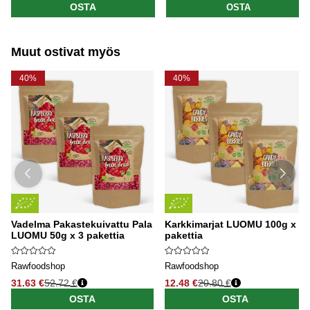
OSTA
OSTA
Muut ostivat myös
40%
40%
Vadelma Pakastekuivattu Pala
Karkkimarjat LUOMU 100g x 3
LUOMU 50g x 3 pakettia
pakettia
Rawfoodshop
Rawfoodshop
31.63 €
52.72 €
12.48 €
20.80 €
OSTA
OSTA