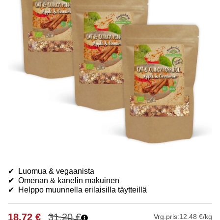
✔ Luomua & vegaanista
✔ Omenan & kanelin makuinen
✔ Helppo muunnella erilaisilla täytteillä
18.72
€
31.20
€
Vrg.pris:
12.48 €/kg