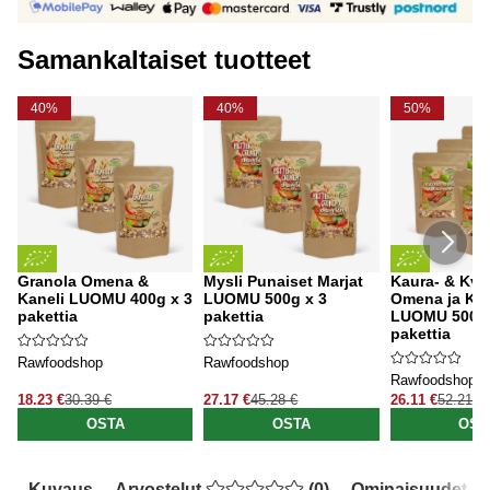
Samankaltaiset tuotteet
40%
40%
50%
Granola Omena &
Mysli Punaiset Marjat
Kaura- & Kvi
Kaneli LUOMU 400g x 3
LUOMU 500g x 3
Omena ja Kan
pakettia
pakettia
LUOMU 500g 
pakettia
Rawfoodshop
Rawfoodshop
Rawfoodshop
18.23 €
30.39 €
27.17 €
45.28 €
26.11 €
52.21 €
OSTA
OSTA
OST
Kuvaus
Arvostelut
(
0
)
Ominaisuudet