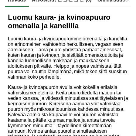
Luomu kaura- ja kvinoapuuro
omenalla ja kanelilla
Luomu kaura- ja kvinoapuuromme omenalla ja kanelilla
on erinomainen vaihtoehto herkulliseen, vegaaniseen
aamiaiseen. Tämä puuro yhdistää parhaat ainesosat,
kuten kauran ja kvinoan, ja sisältää omenakuutioita ja
kanelia luonnollisen makeaan ja maukkaaseen
aloitukseen päivälle. Helppo ja nopea valmistaa, tätä
puuroa voi nauttia lämpimänä, mikä tekee siitä suositun
valinnan koko perheelle.
Kaura- ja kvinoapuuron avulla voit kokeilla erilaisia
valmistusmenetelmiä. Keitä puuro liedellä maidon tai
veden kanssa, ja viidessä minuutissa saat täyteläisen ja
kermaisen puuron. Kiireisenä aamuna voit valmistaa
puuron myös mikroaaltouunissa kahdessa minuutissa.
Kätevää aamiaista kaipaaville voi puuron valmistaa
kaatamalla päälle kuumaa maitoa ja antaa turvota
kymmenen minuuttia – täydellinen kiireettömään
aamuun. Kvinoa antaa puurolle ainutlaatuisen