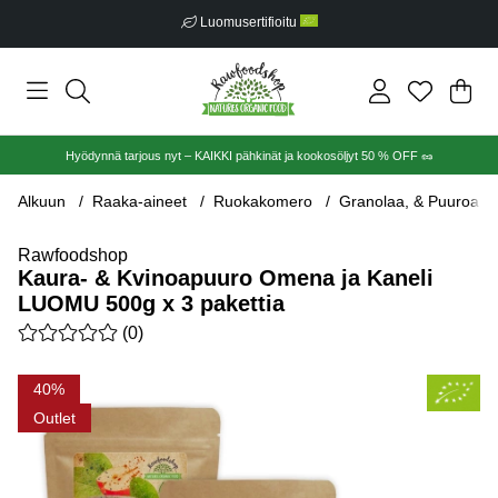
Luomusertifioitu
Ost
Mää
.
Hyödynnä tarjous nyt – KAIKKI pähkinät ja kookosöljyt 50 % OFF 🥜
Alkuun
Raaka-aineet
Ruokakomero
Granolaa, & Puuroa
Rawfoodshop
Kaura- & Kvinoapuuro Omena ja Kaneli
LUOMU 500g x 3 pakettia
Keskiarvoluokitus 0 / 5 Arvioiden määrä 0
(
0
)
Tuotekuvat Kaura- & Kvinoapuuro Omena ja Kaneli LUOMU 500
40
Outlet