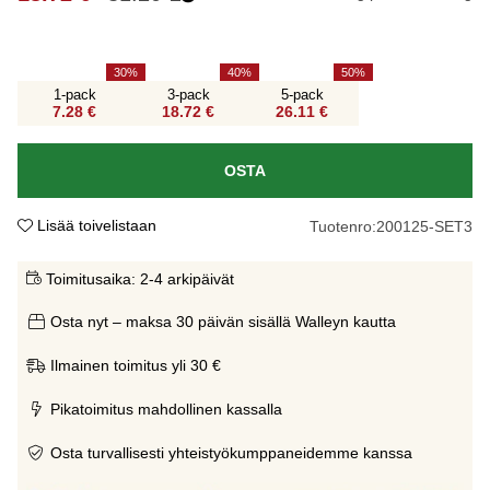
30
40
50
1-pack
3-pack
5-pack
7.28 €
18.72 €
26.11 €
OSTA
Lisää toivelistaan
Tuotenro:
200125-SET3
Toimitusaika:
2-4 arkipäivät
Osta nyt – maksa 30 päivän sisällä Walleyn kautta
Ilmainen toimitus yli 30 €
Pikatoimitus mahdollinen kassalla
Osta turvallisesti yhteistyökumppaneidemme kanssa