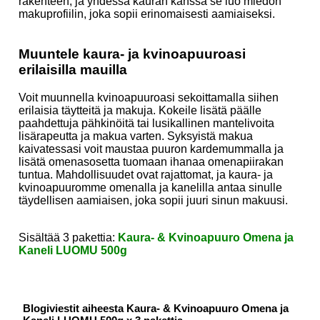
rakenteen, ja yhdessä kauran kanssa se luo miedon
makuprofiilin, joka sopii erinomaisesti aamiaiseksi.
Muuntele kaura- ja kvinoapuuroasi
erilaisilla mauilla
Voit muunnella kvinoapuuroasi sekoittamalla siihen
erilaisia täytteitä ja makuja. Kokeile lisätä päälle
paahdettuja pähkinöitä tai lusikallinen mantelivoita
lisärapeutta ja makua varten. Syksyistä makua
kaivatessasi voit maustaa puuron kardemummalla ja
lisätä omenasosetta tuomaan ihanaa omenapiirakan
tuntua. Mahdollisuudet ovat rajattomat, ja kaura- ja
kvinoapuuromme omenalla ja kanelilla antaa sinulle
täydellisen aamiaisen, joka sopii juuri sinun makuusi.
Sisältää 3 pakettia:
Kaura- & Kvinoapuuro Omena ja
Kaneli LUOMU 500g
Blogiviestit aiheesta Kaura- & Kvinoapuuro Omena ja