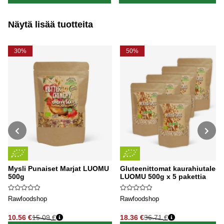
Näytä lisää tuotteita
30%
50%
Mysli Punaiset Marjat LUOMU
Gluteenittomat kaurahiutaleet
500g
LUOMU 500g x 5 pakettia
Rawfoodshop
Rawfoodshop
10.56 €
15.09 €
18.36 €
36.71 €
Normaali hinta
Normaali hinta