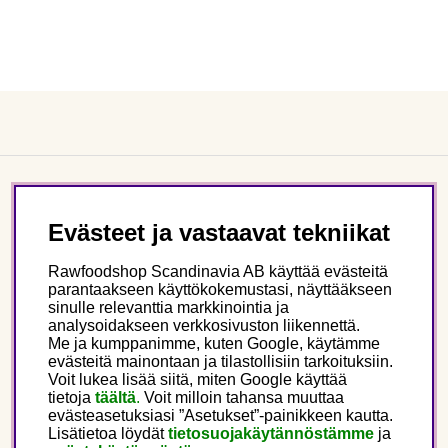
Asiakaspalvelu
Evästeet ja vastaavat tekniikat
Tietoa meistä
Rawfoodshop Scandinavia AB käyttää evästeitä
parantaakseen käyttökokemustasi, näyttääkseen
sinulle relevanttia markkinointia ja
Seuraa meitä
analysoidakseen verkkosivuston liikennettä.
Me ja kumppanimme, kuten Google, käytämme
evästeitä mainontaan ja tilastollisiin tarkoituksiin.
Tämä on Rawfoodshop
Voit lukea lisää siitä, miten Google käyttää
tietoja
täältä
.
Voit milloin tahansa muuttaa
evästeasetuksiasi ”Asetukset”-painikkeen kautta.
Finland
Lisätietoa löydät
tietosuojakäytännöstämme
ja