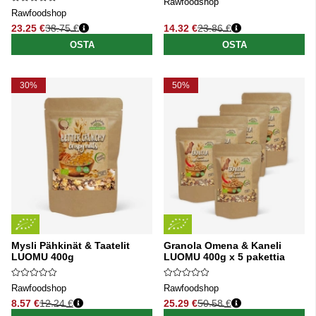
Rawfoodshop
Rawfoodshop
23.25 €
38.75 €
14.32 €
23.86 €
Normaali hinta
Normaali hinta
OSTA
OSTA
30%
50%
Mysli Pähkinät & Taatelit
Granola Omena & Kaneli
LUOMU 400g
LUOMU 400g x 5 pakettia
Rawfoodshop
Rawfoodshop
8.57 €
12.24 €
25.29 €
50.58 €
Normaali hinta
Normaali hinta