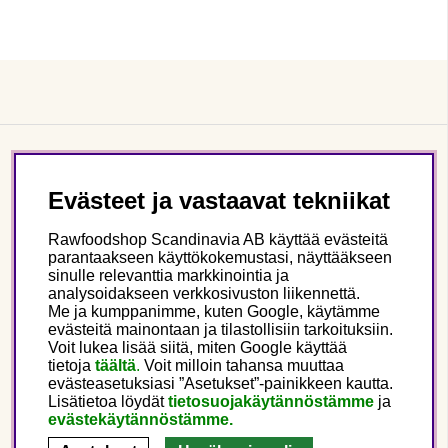
Asiakaspalvelu
Evästeet ja vastaavat tekniikat
Tietoa meistä
Rawfoodshop Scandinavia AB käyttää evästeitä
parantaakseen käyttökokemustasi, näyttääkseen
sinulle relevanttia markkinointia ja
Seuraa meitä
analysoidakseen verkkosivuston liikennettä.
Me ja kumppanimme, kuten Google, käytämme
evästeitä mainontaan ja tilastollisiin tarkoituksiin.
Tämä on Rawfoodshop
Voit lukea lisää siitä, miten Google käyttää
tietoja
täältä
.
Voit milloin tahansa muuttaa
evästeasetuksiasi ”Asetukset”-painikkeen kautta.
Finland
Lisätietoa löydät
tietosuojakäytännöstämme
ja
evästekäytännöstämme.