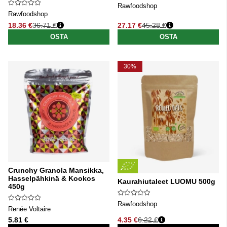
Rawfoodshop
Rawfoodshop
18.36 €
36.71 €
27.17 €
45.28 €
Normaali hinta
Normaali hinta
OSTA
OSTA
30%
Crunchy Granola Mansikka,
Hasselpähkinä & Kookos
Kaurahiutaleet LUOMU 500g
450g
Rawfoodshop
Renée Voltaire
5.81 €
4.35 €
6.22 €
Normaali hinta