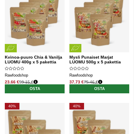
Kvinoa-puuro Chia & Vanilja
Mysli Punaiset Marjat
LUOMU 400g x 5 pakettia
LUOMU 500g x 5 pakettia
Rawfoodshop
Rawfoodshop
23.66 €
59.15 €
37.73 €
75.46 €
Normaali hinta
Normaali hinta
OSTA
OSTA
40%
40%