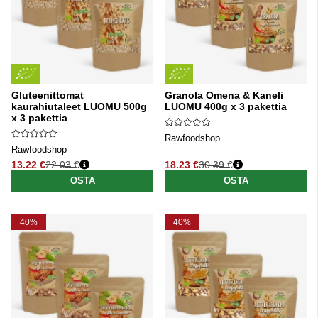
Gluteenittomat
Granola Omena & Kaneli
kaurahiutaleet LUOMU 500g
LUOMU 400g x 3 pakettia
x 3 pakettia
Rawfoodshop
Rawfoodshop
13.22 €
22.03 €
18.23 €
30.39 €
Normaali hinta
Normaali hinta
OSTA
OSTA
40%
40%