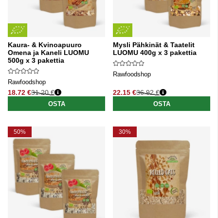
Kaura- & Kvinoapuuro
Mysli Pähkinät & Taatelit
Omena ja Kaneli LUOMU
LUOMU 400g x 3 pakettia
500g x 3 pakettia
Rawfoodshop
Rawfoodshop
18.72 €
31.20 €
22.15 €
36.92 €
Normaali hinta
Normaali hinta
OSTA
OSTA
50%
30%