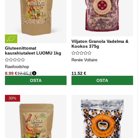
Viljaton Granola Vadelma &
Kookos 375g
Gluteenittomat
kaurahiutaleet LUOMU 1kg
Renée Voltaire
Rawfoodshop
8.99 €
12.85 €
11.52 €
Normaali hinta
OSTA
OSTA
30%