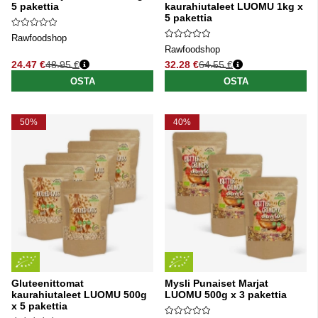
5 pakettia
kaurahiutaleet LUOMU 1kg x
5 pakettia
Rawfoodshop
Rawfoodshop
24.47 €
48.95 €
32.28 €
64.55 €
Normaali hinta
Normaali hinta
OSTA
OSTA
50%
40%
Gluteenittomat
Mysli Punaiset Marjat
kaurahiutaleet LUOMU 500g
LUOMU 500g x 3 pakettia
x 5 pakettia