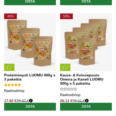
OSTA
OSTA
40%
50%
Proteiinimysli LUOMU 400g x
Kaura- & Kvinoapuuro
3 pakettia
Omena ja Kaneli LUOMU
500g x 5 pakettia
Rawfoodshop
Rawfoodshop
17.62 €
29.37 €
26.11 €
52.21 €
Normaali hinta
Normaali hinta
OSTA
OSTA