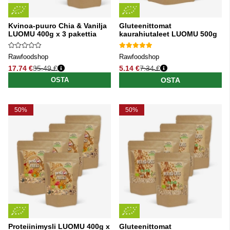
Kvinoa-puuro Chia & Vanilja
Gluteenittomat
LUOMU 400g x 3 pakettia
kaurahiutaleet LUOMU 500g
Rawfoodshop
Rawfoodshop
17.74 €
35.49 €
5.14 €
7.34 €
Normaali hinta
Normaali hinta
OSTA
OSTA
50%
50%
Proteiinimysli LUOMU 400g x
Gluteenittomat