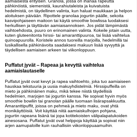
aamiaisesta erityisen. Granola, jossa on ihanaa rapeutta
pähkinöistä, siemenistä, kaurahiutaleista ja kuivatuista
hedelmistä, on täydellinen valinta, kun haluat maukkaan ja helpon
aloituksen päivään. Ripottele granolaa jogurtin päälle, sekoita
kasvipohjaiseen maitoon tai käytä smoothie bowlissa luodaksesi
herkullisen ja täyttävän aamiaisannoksen. Jos pidät lämpimästä
vaihtoehdosta, puuro on erinomainen valinta. Kokeile jotain uutta,
kuten gluteenitonta hirssi- tai amaranttipuuroa, tai lisää vaihtelua
quinoapuurolla. Koristele annos tuoreilla marjoilla, hedelmillä tai
lusikallisella pähkinävoita saadaksesi makuun lisää syvyyttä ja
täydellisen aamiaisen arkeen tai viikonloppuun.
Puffatut jyvät – Rapeaa ja kevyttä vaihtelua
aamiaislautaselle
Puffatut jyvät ovat kevyt ja rapea vaihtoehto, joka tuo aamiaiseen
hauskaa tekstuuria ja uusia makuyhdistelmiä. Hirssipuffeilla on
mieto ja pähkinäinen maku, mikä tekee niistä täydellisiä
hedelmien, marjojen tai jogurtin kanssa. Ne sopivat hyvin myös
smoothie bowliin tai granolan päälle tuomaan lisärapsakkuutta.
Amaranttipuffit, joissa on pehmeä ja mieto maku, ovat yhtä
monikäyttöisiä. Voit käyttää niitä aamiaiskulhojen pohjana,
jogurtin rapeana lisänä tai jopa kotitekoisten välipalapatukoiden
ainesosana. Puffatut jyvät ovat helppoja käyttää ja sopivat niin
arjen aamupaloille kuin rauhallisiin viikonloppuaamuihin.