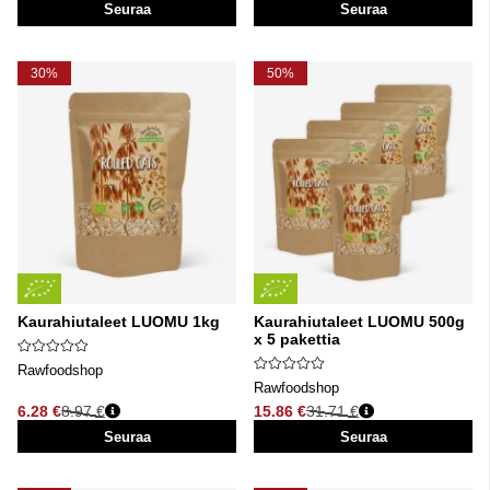
Seuraa
Seuraa
30%
50%
Kaurahiutaleet LUOMU 1kg
Kaurahiutaleet LUOMU 500g
x 5 pakettia
Rawfoodshop
Rawfoodshop
6.28 €
8.97 €
15.86 €
31.71 €
Normaali hinta
Normaali hinta
Seuraa
Seuraa