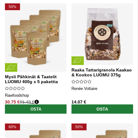
50%
Raaka Tattarigranola Kaakao
& Kookos LUOMU 375g
Mysli Pähkinät & Taatelit
LUOMU 400g x 5 pakettia
Renée Voltaire
Rawfoodshop
30.75 €
61.49 €
14.07 €
Normaali hinta
OSTA
OSTA
60%
50%