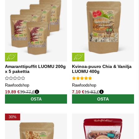
Amaranttipuffit LUOMU 200g
Kvinoa-puuro Chia & Vanilja
x 5 pakettia
LUOMU 400g
Rawfoodshop
Rawfoodshop
19.89 €
39.77 €
7.10 €
11.83 €
Normaali hinta
Normaali hinta
OSTA
OSTA
30%