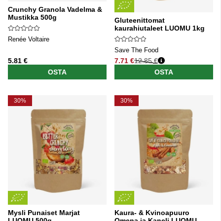
Crunchy Granola Vadelma &
Mustikka 500g
Gluteenittomat
kaurahiutaleet LUOMU 1kg
Renée Voltaire
Save The Food
5.81 €
7.71 €
12.85 €
Normaali hinta
OSTA
OSTA
30%
30%
Mysli Punaiset Marjat
Kaura- & Kvinoapuuro
LUOMU 500g
Omena ja Kaneli LUOMU