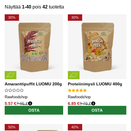
Näyttää
1-40
pois
42
tuotetta
Tuotteet
30%
30%
Amaranttipuffit LUOMU 200g
Proteiinimysli LUOMU 400g
Rawfoodshop
Rawfoodshop
5.57 €
7.95 €
6.85 €
9.79 €
Normaali hinta
Normaali hinta
OSTA
OSTA
50%
40%