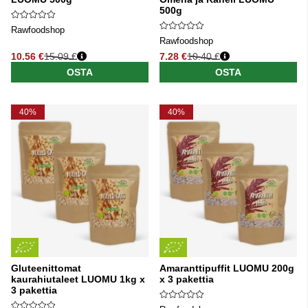
500g
Rawfoodshop
Rawfoodshop
10.56 €
15.09 €
7.28 €
10.40 €
Normaali hinta
Normaali hinta
OSTA
OSTA
40%
40%
Gluteenittomat
Amaranttipuffit LUOMU 200g
kaurahiutaleet LUOMU 1kg x
x 3 pakettia
3 pakettia