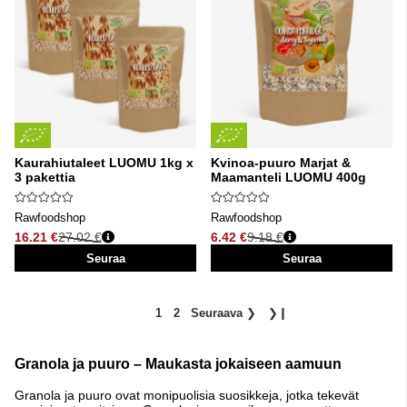
Kaurahiutaleet LUOMU 1kg x
Kvinoa-puuro Marjat &
3 pakettia
Maamanteli LUOMU 400g
Rawfoodshop
Rawfoodshop
16.21 €
27.02 €
6.42 €
9.18 €
Normaali hinta
Normaali hinta
Seuraa
Seuraa
1
2
Seuraava
❯
❯❙
Granola ja puuro – Maukasta jokaiseen aamuun
Granola ja puuro ovat monipuolisia suosikkeja, jotka tekevät