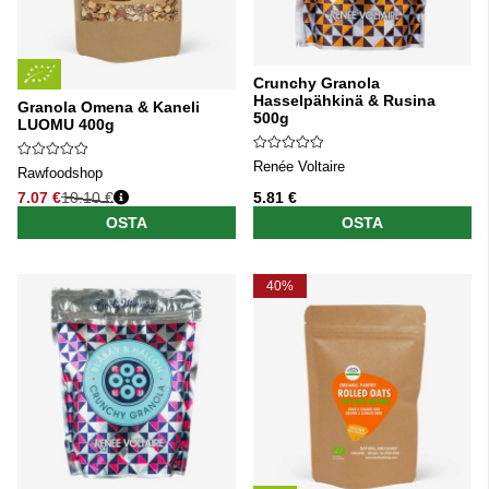
Crunchy Granola
Hasselpähkinä & Rusina
Granola Omena & Kaneli
500g
LUOMU 400g
Renée Voltaire
Rawfoodshop
7.07 €
10.10 €
5.81 €
Normaali hinta
OSTA
OSTA
40%