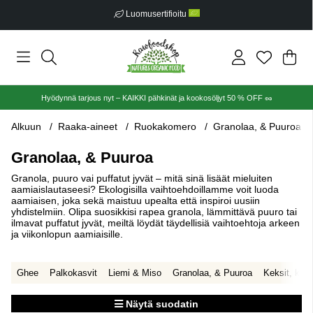
Ilmainen toimitus alkaen €30
Ost
Mää
.
Hyödynnä tarjous nyt – KAIKKI pähkinät ja kookosöljyt 50 % OFF 🥜
Alkuun
Raaka-aineet
Ruokakomero
Granolaa, & Puuroa
Granolaa, & Puuroa
Granola, puuro vai puffatut jyvät – mitä sinä lisäät mieluiten
aamiaislautaseesi? Ekologisilla vaihtoehdoillamme voit luoda
aamiaisen, joka sekä maistuu upealta että inspiroi uusiin
yhdistelmiin. Olipa suosikkisi rapea granola, lämmittävä puuro tai
ilmavat puffatut jyvät, meiltä löydät täydellisiä vaihtoehtoja arkeen
ja viikonlopun aamiaisille.
Ghee
Palkokasvit
Liemi & Miso
Granolaa, & Puuroa
Keksit, keks
Näytä suodatin