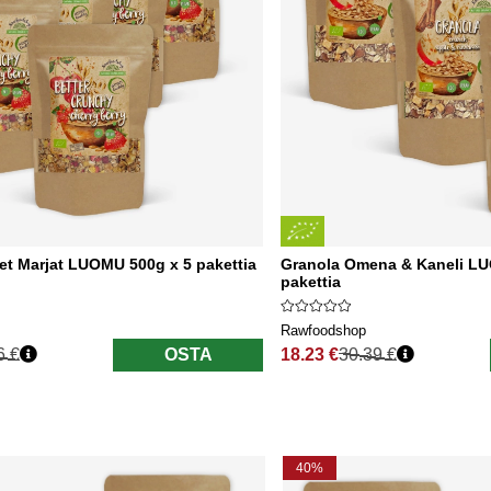
et Marjat LUOMU 500g x 5 pakettia
Granola Omena & Kaneli LU
pakettia
Rawfoodshop
6 €
OSTA
18.23 €
30.39 €
nta
Normaali hinta
40%