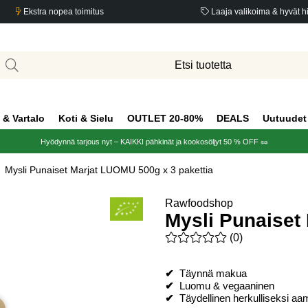
Ekstra nopea toimitus
Laaja valikoima & hyvät h
 & Vartalo
Koti & Sielu
OUTLET 20-80%
DEALS
Uutuudet
Hyödynnä tarjous nyt – KAIKKI pähkinät ja kookosöljyt 50 % OFF 🥜
Mysli Punaiset Marjat LUOMU 500g x 3 pakettia
Rawfoodshop
Mysli Punaiset
Keskiarvoluokitus 0 / 5 Arvio
(
0
)
✔
Täynnä makua
✔
Luomu & vegaaninen
✔
Täydellinen herkulliseksi aa