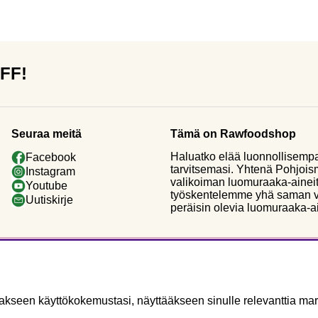
OFF!
Seuraa meitä
Tämä on Rawfoodshop
Haluatko elää luonnollisemp
Facebook
tarvitsemasi. Yhtenä Pohjoi
Instagram
valikoiman luomuraaka-aineit
Youtube
työskentelemme yhä saman vi
Uutiskirje
peräisin olevia luomuraaka-a
seen käyttökokemustasi, näyttääkseen sinulle relevanttia mark