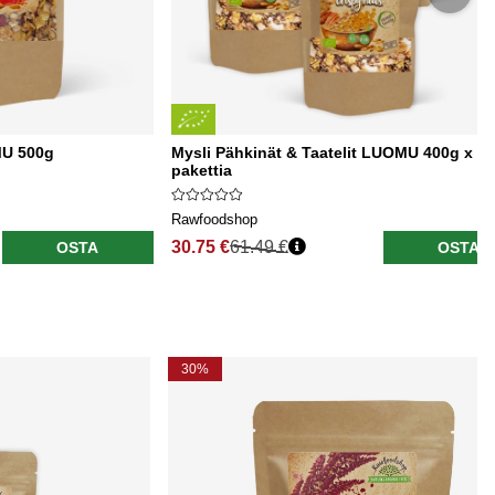
MU 500g
Mysli Pähkinät & Taatelit LUOMU 400g x 5
pakettia
Rawfoodshop
30.75 €
61.49 €
OSTA
OSTA
30%