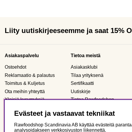
Liity uutiskirjeeseemme ja saat 15% 
Asiakaspalvelu
Tietoa meistä
Ostoehdot
Asiakasklubi
Reklamaatio & palautus
Tilaa yrityksenä
Toimitus & Kuljetus
Sertifikaatti
Ota meihin yhteyttä
Uutiskirje
Yleisiä kysymyksiä
Tietoa Rawfoodshop
Evästeet
Meidän myymälämme
Evästeet ja vastaavat tekniikat
Henkilökohtaiset tiedot
Rawfoodshop Scandinavia AB käyttää evästeitä parantaak
analysoidakseen verkkosivuston liikennettä.