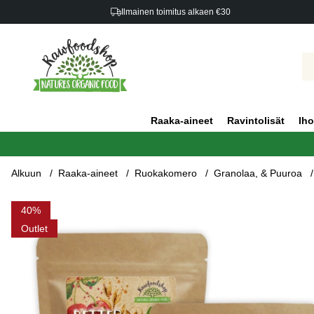
Ilmainen toimitus alkaen €30
Raaka-aineet
Ravintolisät
Iho
Alkuun
Raaka-aineet
Ruokakomero
Granolaa, & Puuroa
Tuotekuvat Mysli Punaiset Marjat LUOMU 500g x 3 pakettia
40
Outlet