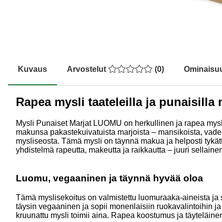
Kuvaus
Arvostelut
(
0
)
Ominaisu
Rapea mysli taateleilla ja punaisilla 
Mysli Punaiset Marjat LUOMU on herkullinen ja rapea mysli, 
makunsa pakastekuivatuista marjoista – mansikoista, vadelm
mysliseosta. Tämä mysli on täynnä makua ja helposti tykätt
yhdistelmä rapeutta, makeutta ja raikkautta – juuri sellainen
Luomu, vegaaninen ja täynnä hyvää oloa
Tämä myslisekoitus on valmistettu luomuraaka-aineista ja sop
täysin vegaaninen ja sopii monenlaisiin ruokavalintoihin 
kruunattu mysli toimii aina. Rapea koostumus ja täyteläinen