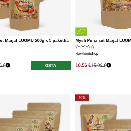
et Marjat LUOMU 500g x 5 pakettia
Mysli Punaiset Marjat LUO
Rawfoodshop
6 €
10.56 €
15.09 €
OSTA
40%