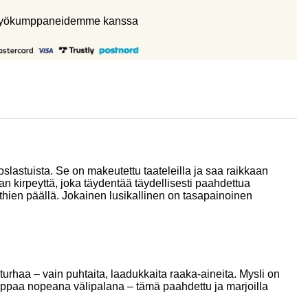
eistyökumppaneidemme kanssa
slastuista. Se on makeutettu taateleilla ja saa raikkaan
n kirpeyttä, joka täydentää täydellisesti paahdettua
thien päällä. Jokainen lusikallinen on tasapainoinen
turhaa – vain puhtaita, laadukkaita raaka-aineita. Mysli on
nappaa nopeana välipalana – tämä paahdettu ja marjoilla