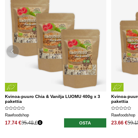
Kvinoa-puuro Chia & Vanilja LUOMU 400g x 3
Kvinoa-puur
pakettia
pakettia
Rawfoodshop
Rawfoodshop
17.74 €
35.49 €
23.66 €
59.1
OSTA