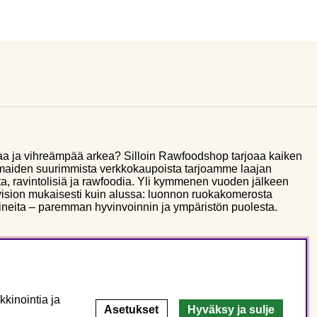
aa ja vihreämpää arkea? Silloin Rawfoodshop tarjoaa kaiken
smaiden suurimmista verkkokaupoista tarjoamme laajan
a, ravintolisiä ja rawfoodia. Yli kymmenen vuoden jälkeen
sion mukaisesti kuin alussa: luonnon ruokakomerosta
ineita – paremman hyvinvoinnin ja ympäristön puolesta.
kinointia ja
Asetukset
Hyväksy ja sulje