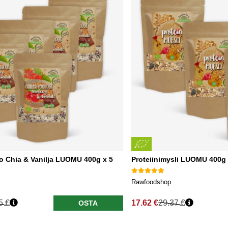
o Chia & Vanilja LUOMU 400g x 5
Proteiinimysli LUOMU 400g 
Rawfoodshop
5 €
17.62 €
29.37 €
OSTA