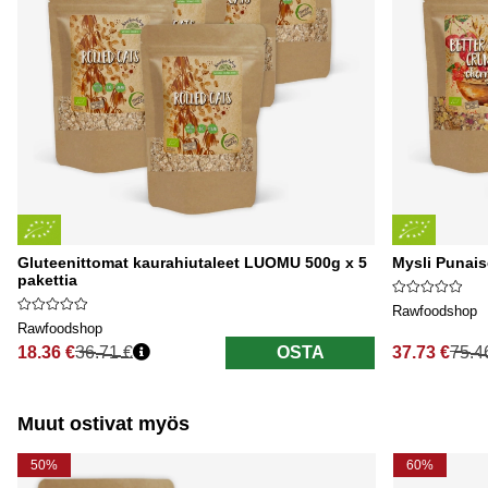
Gluteenittomat kaurahiutaleet LUOMU 500g x 5
Mysli Punais
pakettia
Rawfoodshop
Rawfoodshop
18.36 €
36.71 €
OSTA
37.73 €
75.4
Normaali hinta
Normaali hi
Muut ostivat myös
50%
60%