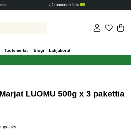
innat
Luomusertifioitu
Os
Mä
.
Tuotemerkit
Blogi
Lahjakortit
 Marjat LUOMU 500g x 3 pakettia
iden määrä 0
mupalaksi