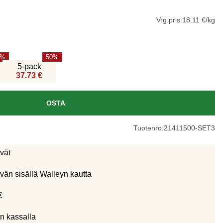
Vrg.pris:
18.11 €/kg
50
5-pack
37.73 €
OSTA
Tuotenro:
21411500-SET3
ivät
vän sisällä Walleyn kautta
€
n kassalla