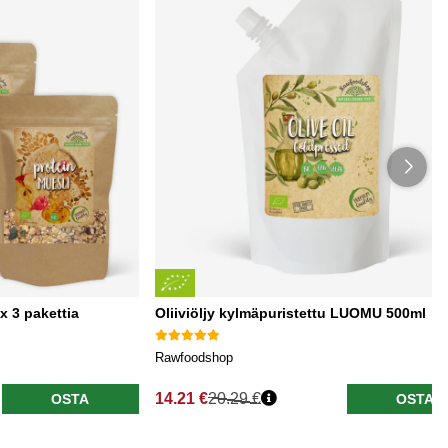
x 3 pakettia
Oliiviöljy kylmäpuristettu LUOMU 500ml
Rawfoodshop
14.21 €
20.29 €
OSTA
OSTA