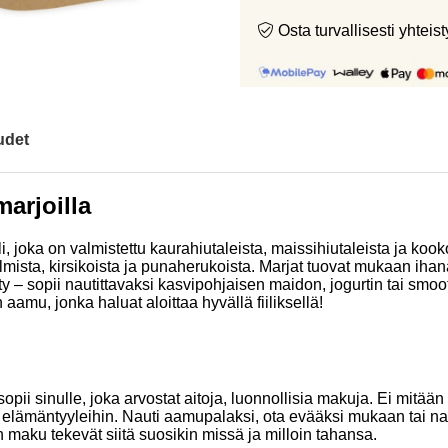
Osta turvallisesti yht
udet
marjoilla
joka on valmistettu kaurahiutaleista, maissihiutaleista ja kooko
ista, kirsikoista ja punaherukoista. Marjat tuovat mukaan ihana
y – sopii nautittavaksi kasvipohjaisen maidon, jogurtin tai smoo
 aamu, jonka haluat aloittaa hyvällä fiiliksellä!
ii sinulle, joka arvostat aitoja, luonnollisia makuja. Ei mitään 
ja elämäntyyleihin. Nauti aamupalaksi, ota evääksi mukaan tai 
 maku tekevät siitä suosikin missä ja milloin tahansa.