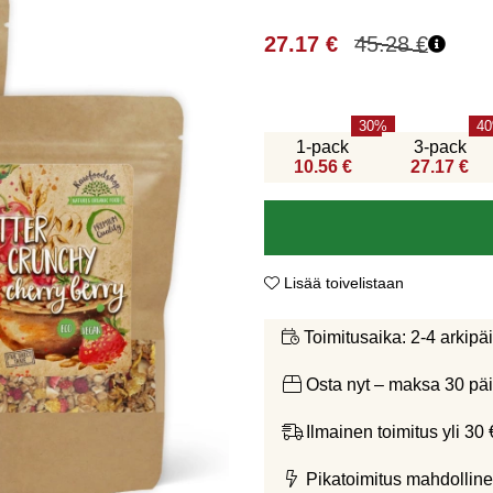
27.17
€
45.28
€
30
40
1-pack
3-pack
10.56 €
27.17 €
Lisää toivelistaan
2-4 arkipä
Toimitusaika:
Osta nyt – maksa 30 päi
Ilmainen toimitus yli 30 
Pikatoimitus mahdolline