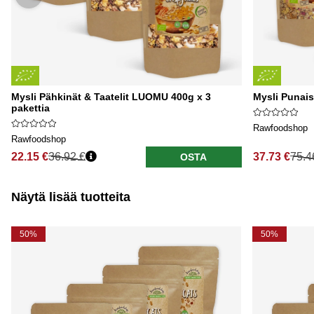
Mysli Pähkinät & Taatelit LUOMU 400g x 3
Mysli Punais
pakettia
Rawfoodshop
Rawfoodshop
22.15 €
36.92 €
37.73 €
75.4
OSTA
Näytä lisää tuotteita
50%
50%