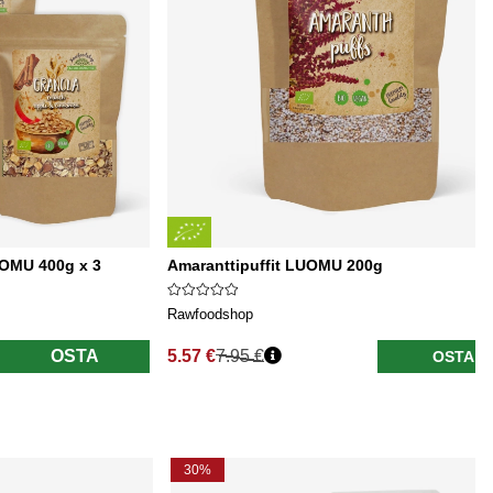
OMU 400g x 3
Amaranttipuffit LUOMU 200g
Rawfoodshop
OSTA
5.57 €
7.95 €
OSTA
Normaali hinta
30%