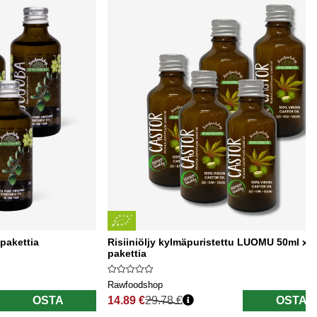
pakettia
Risiiniöljy kylmäpuristettu LUOMU 50ml x 5
pakettia
Rawfoodshop
OSTA
14.89 €
29.78 €
OSTA
Normaali hinta