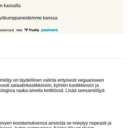
n kassalla
eistyökumppaneidemme kanssa
iöljy on täydellinen valinta erityisesti vegaaniseen
ti salaatinkastikkeisiin, kylmiin kastikkeisiin ja
ologisia raaka-aineita keittiössä. Lisää seesamiöljyä
 Kevyen koostumuksensa ansiosta se imeytyy nopeasti ja