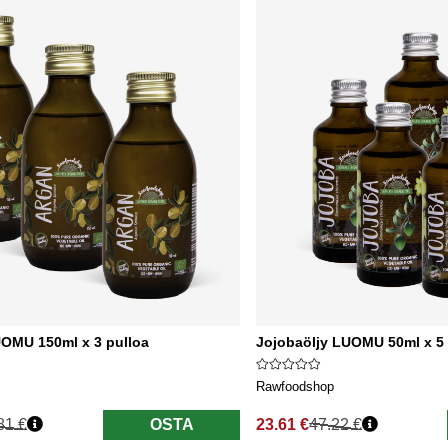
UOMU 150ml x 3 pulloa
Jojobaöljy LUOMU 50ml x 5 
Rawfoodshop
81 €
OSTA
23.61 €
47.22 €
nta
Normaali hinta