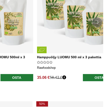
LUOMU 500ml x 3
Hamppuöljy LUOMU 500 ml x 3 pakettia
Rawfoodshop
35.06 €
58.43 €
OSTA
OSTA
50%