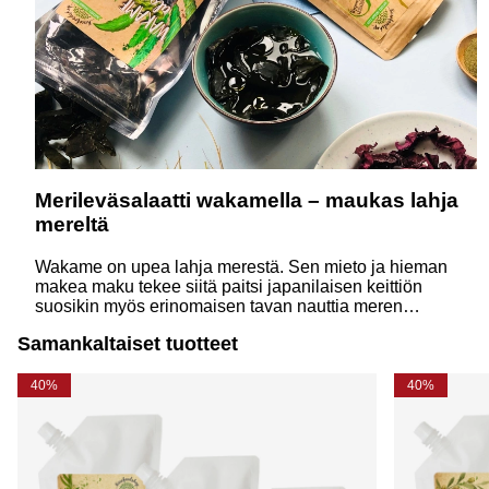
Merileväsalaatti wakamella – maukas lahja
mereltä
Wakame on upea lahja merestä. Sen mieto ja hieman
makea maku tekee siitä paitsi japanilaisen keittiön
suosikin myös erinomaisen tavan nauttia meren
aromeista omassa keittiössäsi. Lue, miksi tämä hieno
Samankaltaiset tuotteet
merilevä ansaitsee paikan kestävän ruoanlaiton
resepteissäsi!
40%
40%