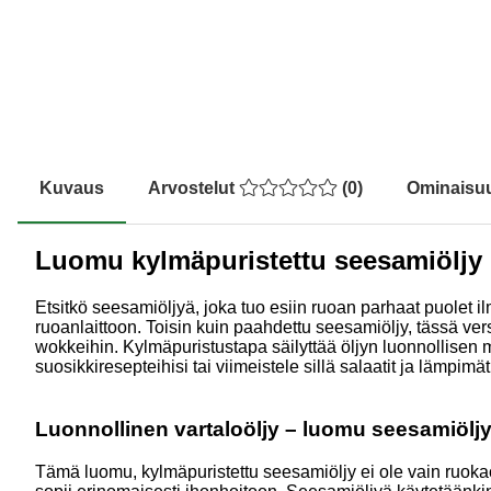
Kuvaus
Arvostelut
(
0
)
Ominaisu
Luomu kylmäpuristettu seesamiöljy
Etsitkö seesamiöljyä, joka tuo esiin ruoan parhaat puolet 
ruoanlaittoon. Toisin kuin paahdettu seesamiöljy, tässä ver
wokkeihin. Kylmäpuristustapa säilyttää öljyn luonnollisen m
suosikkiresepteihisi tai viimeistele sillä salaatit ja lämpimät
Luonnollinen vartaloöljy – luomu seesamiölj
Tämä luomu, kylmäpuristettu seesamiöljy ei ole vain ruoka