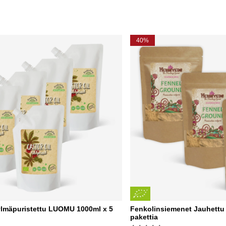
40%
kylmäpuristettu LUOMU 1000ml x 5
Fenkolinsiemenet Jauhettu
pakettia