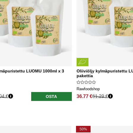
ylmäpuristettu LUOMU 1000ml x 3
Oliiviöljy kylmäpuristettu 
pakettia
Rawfoodshop
04 €
36.77 €
61.29 €
OSTA
50%