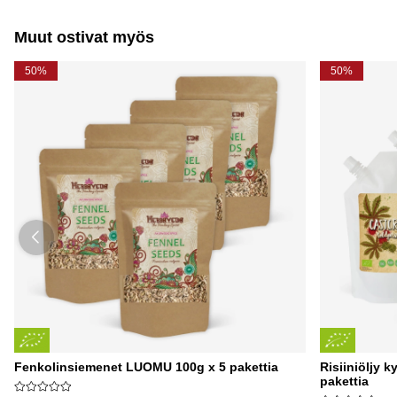
Muut ostivat myös
50%
50%
Fenkolinsiemenet LUOMU 100g x 5 pakettia
Risiiniöljy 
pakettia