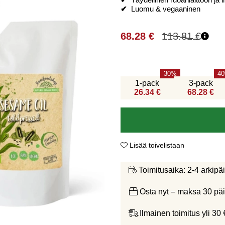
✔
Täydellinen ruoanlaittoon ja 
✔
Luomu & vegaaninen
68.28
€
113.81
€
30
40
1-pack
3-pack
26.34 €
68.28 €
Lisää toivelistaan
2-4 arkipä
Toimitusaika:
Osta nyt – maksa 30 päi
Ilmainen toimitus yli 30 