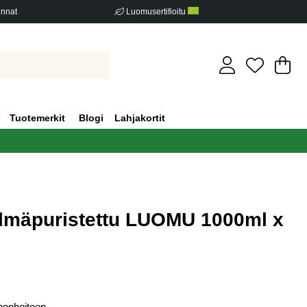
innat
Luomusertifioitu
Os
Mä
.
Tuotemerkit
Blogi
Lahjakortit
lmäpuristettu LUOMU 1000ml x
iden määrä 0