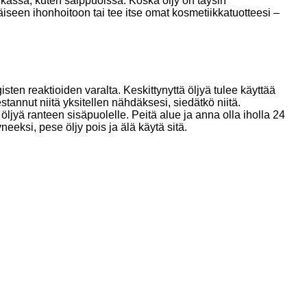
ikassa, kuten saippuoissa. Koska öljy on täysin
täiseen ihonhoitoon tai tee itse omat kosmetiikkatuotteesi –
isten reaktioiden varalta. Keskittynyttä öljyä tulee käyttää
estannut niitä yksitellen nähdäksesi, siedätkö niitä.
öljyä ranteen sisäpuolelle. Peitä alue ja anna olla iholla 24
neeksi, pese öljy pois ja älä käytä sitä.