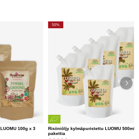
50%
 LUOMU 100g x 3
Risiiniöljy kylmäpuristettu LUOMU 500ml x
pakettia