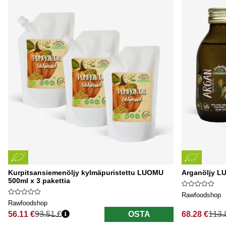
Kurpitsansiemenöljy kylmäpuristettu LUOMU
Arganöljy L
500ml x 3 pakettia
Rawfoodshop
Rawfoodshop
56.11 €
93.51 €
OSTA
68.28 €
113.
Normaali hinta
Normaali hi