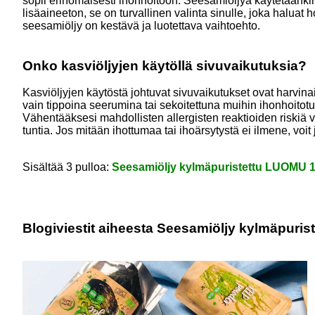
sopii erinomaisesti ihonhoitoon. Seesamiöljyä käytetäänkin
lisäaineeton, se on turvallinen valinta sinulle, joka haluat
seesamiöljy on kestävä ja luotettava vaihtoehto.
Onko kasviöljyjen käytöllä sivuvaikutuksia?
Kasviöljyjen käytöstä johtuvat sivuvaikutukset ovat harvinais
vain tippoina seerumina tai sekoitettuna muihin ihonhoitotuot
Vähentääksesi mahdollisten allergisten reaktioiden riskiä vo
tuntia. Jos mitään ihottumaa tai ihoärsytystä ei ilmene, voit
Sisältää 3 pulloa:
Seesamiöljy kylmäpuristettu LUOMU 
Blogiviestit aiheesta Seesamiöljy kylmäpuri