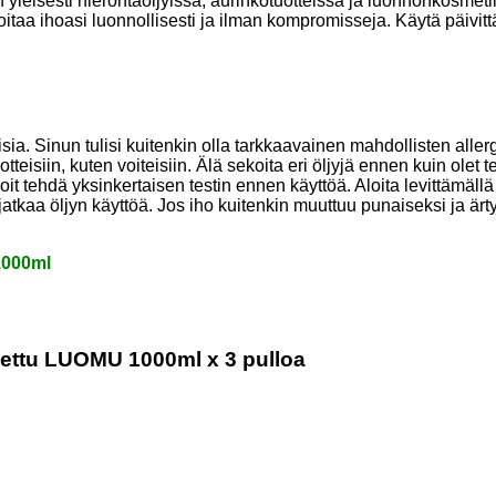
 yleisesti hierontaöljyissä, aurinkotuotteissa ja luonnonkosmeti
 hoitaa ihoasi luonnollisesti ja ilman kompromisseja. Käytä päivit
ia. Sinun tulisi kuitenkin olla tarkkaavainen mahdollisten allerg
teisiin, kuten voiteisiin. Älä sekoita eri öljyjä ennen kuin olet t
it tehdä yksinkertaisen testin ennen käyttöä. Aloita levittämällä 
 jatkaa öljyn käyttöä. Jos iho kuitenkin muuttuu punaiseksi ja ärty
1000ml
stettu LUOMU 1000ml x 3 pulloa