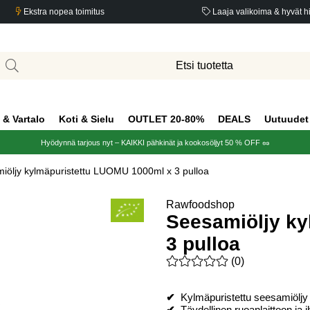
Ekstra nopea toimitus
Laaja valikoima & hyvät h
 & Vartalo
Koti & Sielu
OUTLET 20-80%
DEALS
Uutuudet
Hyödynnä tarjous nyt – KAIKKI pähkinät ja kookosöljyt 50 % OFF 🥜
iöljy kylmäpuristettu LUOMU 1000ml x 3 pulloa
lloa
Rawfoodshop
Seesamiöljy ky
3 pulloa
Keskiarvoluokitus 0 / 5 Arvio
(
0
)
✔
Kylmäpuristettu seesamiöljy