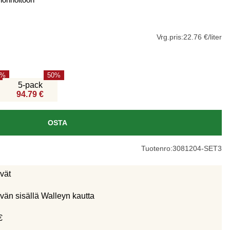
ihonhoitoon
Vrg.pris:
22.76 €/liter
50
5-pack
94.79 €
OSTA
Tuotenro:
3081204-SET3
ivät
vän sisällä Walleyn kautta
€