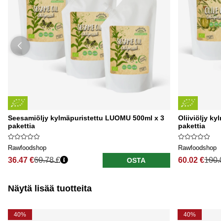
Seesamiöljy kylmäpuristettu LUOMU 500ml x 3
Oliiviöljy k
pakettia
pakettia
Rawfoodshop
Rawfoodshop
36.47 €
60.78 €
60.02 €
100.
OSTA
Näytä lisää tuotteita
40%
40%