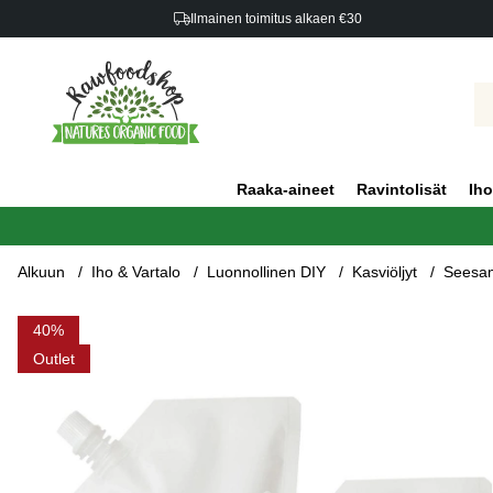
Ilmainen toimitus alkaen €30
Raaka-aineet
Ravintolisät
Iho
Alkuun
Iho & Vartalo
Luonnollinen DIY
Kasviöljyt
Seesam
Tuotekuvat Seesamiöljy kylmäpuristettu LUOMU 1000ml x 3 pu
40
Outlet