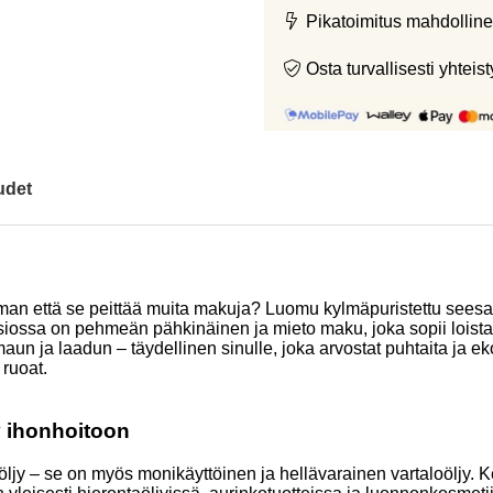
Pikatoimitus mahdolline
Osta turvallisesti yht
udet
ilman että se peittää muita makuja? Luomu kylmäpuristettu seesam
siossa on pehmeän pähkinäinen ja mieto maku, joka sopii loistavas
aun ja laadun – täydellinen sinulle, joka arvostat puhtaita ja ek
 ruoat.
y ihonhoitoon
öljy – se on myös monikäyttöinen ja hellävarainen vartaloöljy.