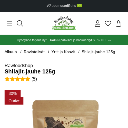
Luomusertifioitu
Ost
Mää
.
Hyödynnä tarjous nyt – KAIKKI pähkinät ja kookosöljyt 50 % OFF 🥜
Alkuun
Ravintolisät
Yrtit ja Kasvit
Shilajit-jauhe 125g
Rawfoodshop
Shilajit-jauhe 125g
Keskiarvoluokitus 5 / 5 Arvioiden määrä 5
(
5
)
Tuotekuvat Shilajit-jauhe 125g
30
Outlet