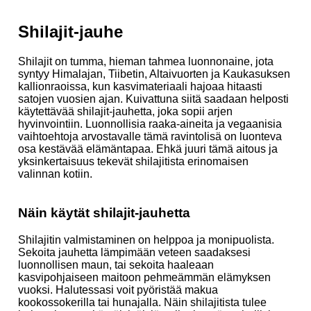
Shilajit-jauhe
Shilajit on tumma, hieman tahmea luonnonaine, jota
syntyy Himalajan, Tiibetin, Altaivuorten ja Kaukasuksen
kallionraoissa, kun kasvimateriaali hajoaa hitaasti
satojen vuosien ajan. Kuivattuna siitä saadaan helposti
käytettävää shilajit-jauhetta, joka sopii arjen
hyvinvointiin. Luonnollisia raaka-aineita ja vegaanisia
vaihtoehtoja arvostavalle tämä ravintolisä on luonteva
osa kestävää elämäntapaa. Ehkä juuri tämä aitous ja
yksinkertaisuus tekevät shilajitista erinomaisen
valinnan kotiin.
Näin käytät shilajit-jauhetta
Shilajitin valmistaminen on helppoa ja monipuolista.
Sekoita jauhetta lämpimään veteen saadaksesi
luonnollisen maun, tai sekoita haaleaan
kasvipohjaiseen maitoon pehmeämmän elämyksen
vuoksi. Halutessasi voit pyöristää makua
kookossokerilla tai hunajalla. Näin shilajitista tulee