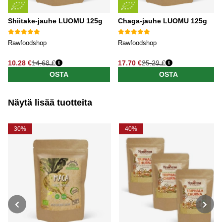
Shiitake-jauhe LUOMU 125g
Chaga-jauhe LUOMU 125g
Rawfoodshop
Rawfoodshop
10.28 €
14.68 €
17.70 €
25.29 €
OSTA
OSTA
Näytä lisää tuotteita
30%
40%