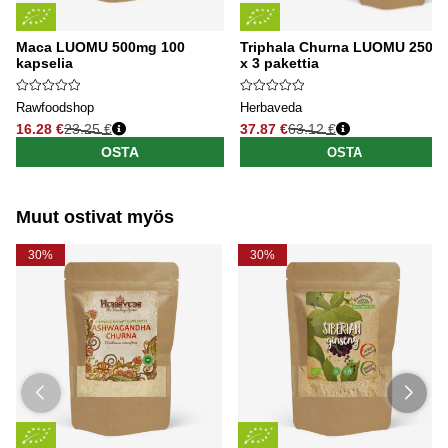
Maca LUOMU 500mg 100
Triphala Churna LUOMU 250g
kapselia
x 3 pakettia
Rawfoodshop
Herbaveda
16.28 €
23.25 €
37.87 €
63.12 €
Normaali hinta
Normaali hinta
OSTA
OSTA
Muut ostivat myös
30%
30%