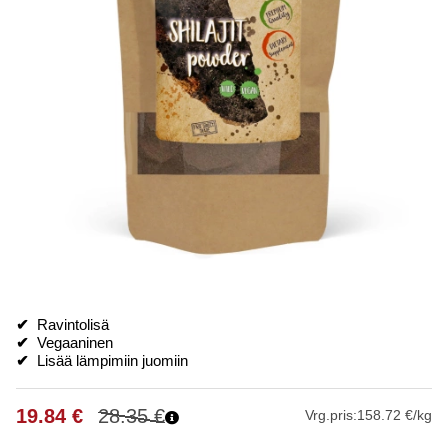
✔
Ravintolisä
✔
Vegaaninen
✔
Lisää lämpimiin juomiin
19.84
€
28.35
€
Vrg.pris:
158.72 €/kg