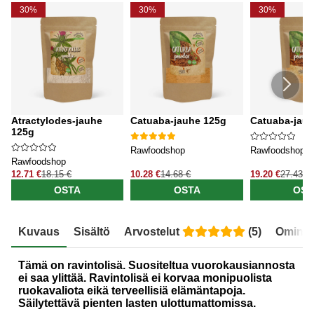
30%
30%
30%
Atractylodes-jauhe
Catuaba-jauhe 125g
Catuaba-jau
125g
Rawfoodshop
Rawfoodshop
Rawfoodshop
12.71 €
18.15 €
10.28 €
14.68 €
19.20 €
27.43 €
OSTA
OSTA
OST
Kuvaus
Sisältö
Arvostelut
(
5
)
Ominai
Tämä on ravintolisä. Suositeltua vuorokausiannosta
ei saa ylittää. Ravintolisä ei korvaa monipuolista
ruokavaliota eikä terveellisiä elämäntapoja.
Säilytettävä pienten lasten ulottumattomissa.