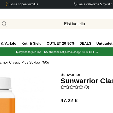
Ekstra nopea toimitus
Laaja valikoima & hyvät h
 & Vartalo
Koti & Sielu
OUTLET 20-80%
DEALS
Uutuudet
Hyödynnä tarjous nyt – KAIKKI pähkinät ja kookosöljyt 50 % OFF 🥜
rrior Classic Plus Suklaa 750g
Sunwarrior
Sunwarrior Cla
Keskiarvoluokitus 0 / 5 Arvio
(
0
)
47.22
€