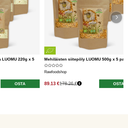
vaa LUOMU 220g x 5
Mehiläisten siitepöly LUOMU 500g x 5 pake
Rawfoodshop
89.13 €
178.26 €
OSTA
OSTA