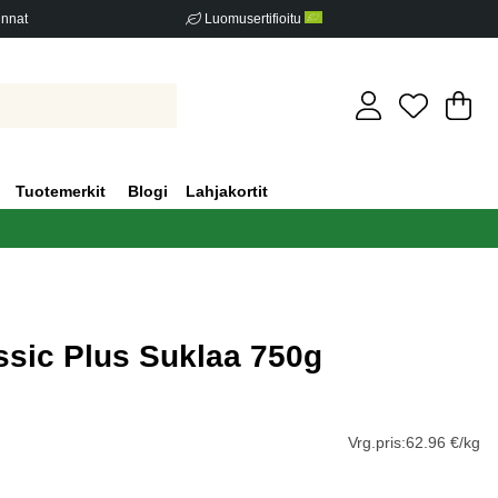
innat
Luomusertifioitu
Os
Mä
.
Tuotemerkit
Blogi
Lahjakortit
ssic Plus Suklaa 750g
iden määrä 0
Vrg.pris:
62.96 €/kg