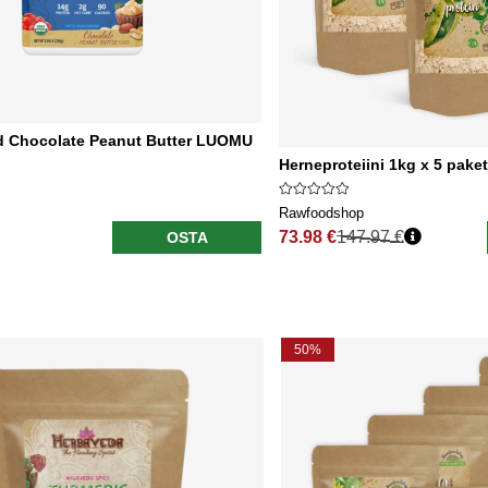
nd Chocolate Peanut Butter LUOMU
Herneproteiini 1kg x 5 paket
Rawfoodshop
73.98 €
147.97 €
OSTA
Normaali hinta
50%