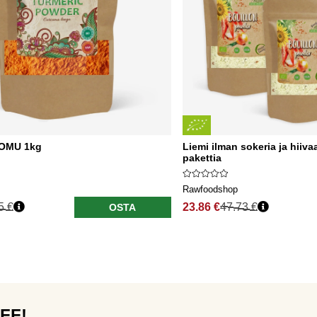
OMU 1kg
Liemi ilman sokeria ja hii
pakettia
Rawfoodshop
5 €
23.86 €
47.73 €
OSTA
OFF!