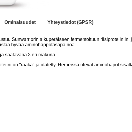
Ominaisuudet
Yhteystiedot (GPSR)
stuu Sunwarriorin alkuperäiseen fermentoituun riisiproteiiniin, j
 edistää hyvää aminohappotasapainoa.
 ja saatavana 3 eri makuna.
teiini on "raaka" ja idätetty. Herneissä olevat aminohapot sisältävä