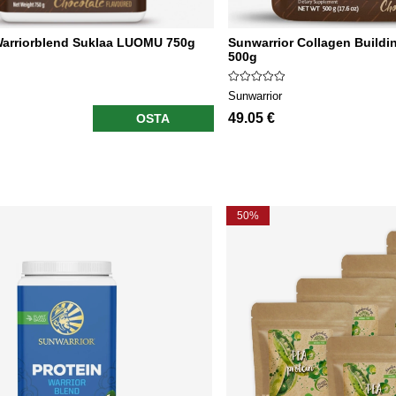
Warriorblend Suklaa LUOMU 750g
Sunwarrior Collagen Buildi
500g
Sunwarrior
49.05 €
OSTA
50%