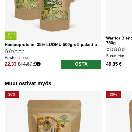
Warrior Ble
750g
Hampuproteiini 35% LUOMU 500g x 5 pakettia
Sunwarrior
Rawfoodshop
22.33 €
44.67 €
OSTA
49.05 €
Normaali hinta
Muut ostivat myös
30%
30%