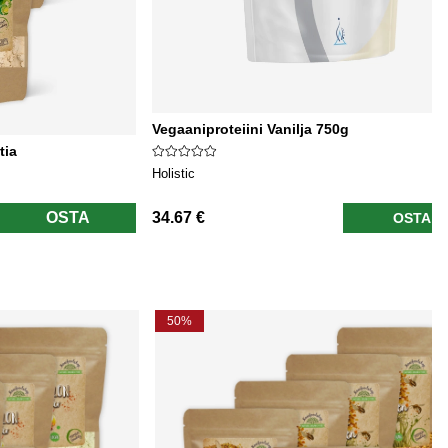
Vegaaniproteiini Vanilja 750g
tia
Holistic
OSTA
34.67 €
OSTA
50%