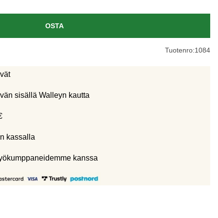
OSTA
Tuotenro:
1084
ivät
vän sisällä Walleyn kautta
€
n kassalla
eistyökumppaneidemme kanssa