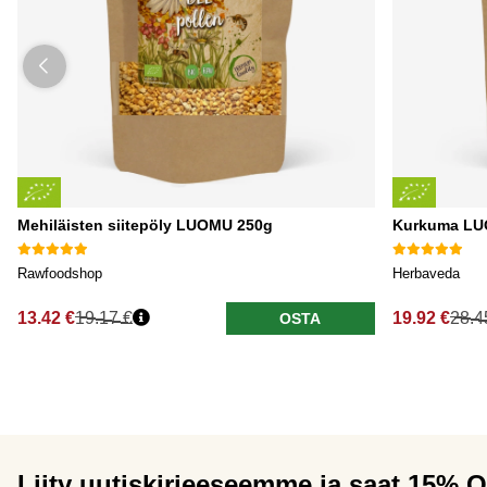
Mehiläisten siitepöly LUOMU 250g
Kurkuma LU
Rawfoodshop
Herbaveda
13.42 €
19.17 €
19.92 €
28.4
OSTA
Liity uutiskirjeeseemme ja saat 15% 