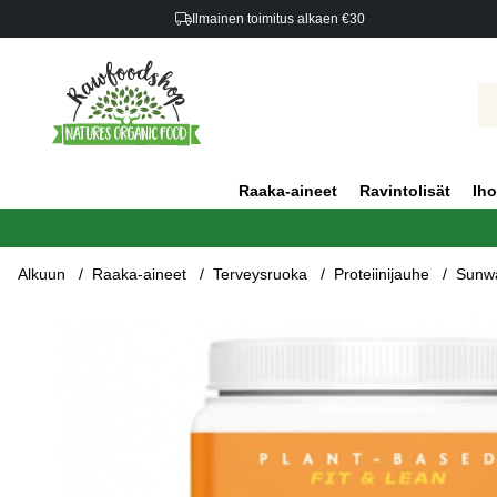
Ilmainen toimitus alkaen €30
Raaka-aineet
Ravintolisät
Iho
Alkuun
Raaka-aineet
Terveysruoka
Proteiinijauhe
Sunwa
Tuotekuvat Sunwarrior Classic Plus Suklaa 750g