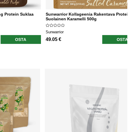
ng Protein Suklaa
Sunwarrior Kollageenia Rakentava Proteiin
Suolainen Karamelli 500g
Sunwarrior
49.05 €
OSTA
OSTA