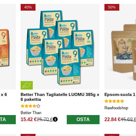
40%
50%
 x 6
Better Than Tagliatelle LUOMU 385g x
Epsom-suola 1 
6 pakettia
Rawfoodshop
Better Than
TA
15.42 €
25.70 €
OSTA
22.84 €
45.69 
Normaali hinta
Normaali hinta