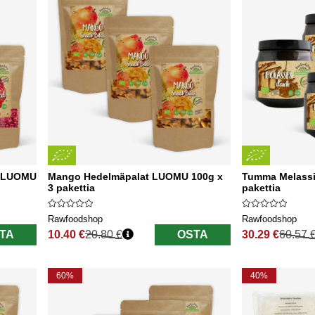
a LUOMU
Mango Hedelmäpalat LUOMU 100g x
Tumma Melassi
3 pakettia
pakettia
Rawfoodshop
Rawfoodshop
TA
10.40 €
20.80 €
OSTA
30.29 €
60.57 
Normaali hinta
Normaali hinta
60%
40%