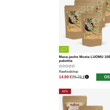
Maca-jauhe Musta LUOMU 100
pakettia
Rawfoodshop
14.89 €
29.78 €
OS
Normaali hinta
40%