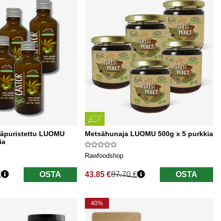
lmäpuristettu LUOMU
Metsähunaja LUOMU 500g x 5 purkkia
ia
Rawfoodshop
€
OSTA
43.85 €
87.70 €
OSTA
Normaali hinta
40%