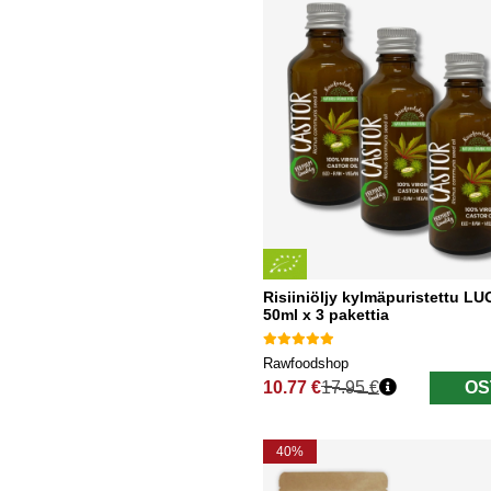
Risiiniöljy kylmäpuristettu L
50ml x 3 pakettia
Rawfoodshop
10.77 €
17.95 €
OS
Normaali hinta
40%