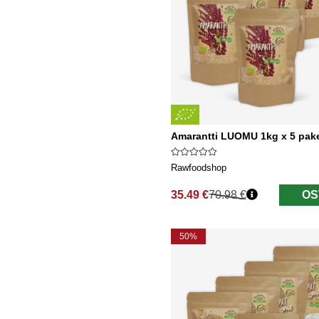
Amarantti LUOMU 1kg x 5 pake
Rawfoodshop
35.49 €
70.98 €
OS
Normaali hinta
50%