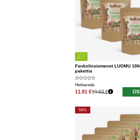
Fenkolinsiemenet LUOMU 100
pakettia
Herbaveda
11.81 €
19.68 €
OS
Normaali hinta
50%