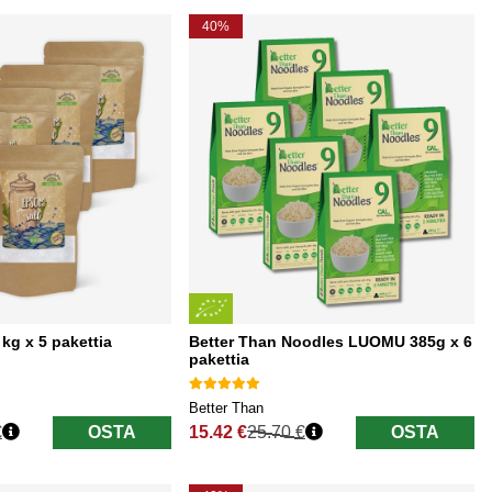
40%
kg x 5 pakettia
Better Than Noodles LUOMU 385g x 6
pakettia
Better Than
€
OSTA
15.42 €
25.70 €
OSTA
Normaali hinta