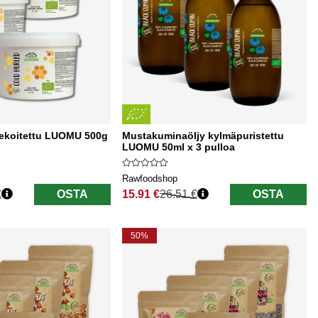
ekoitettu LUOMU 500g
Mustakuminaöljy kylmäpuristettu
LUOMU 50ml x 3 pulloa
Rawfoodshop
€
OSTA
15.91 €
26.51 €
OSTA
Normaali hinta
50%