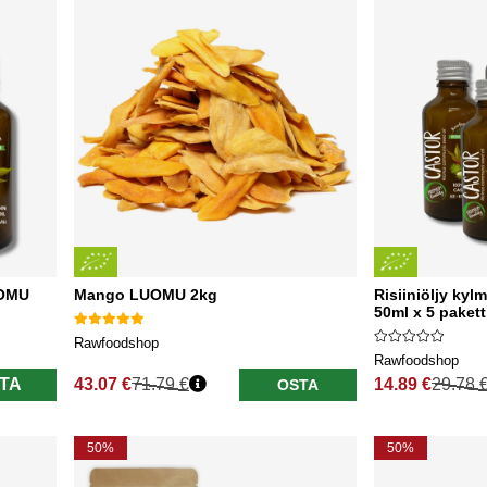
UOMU
Mango LUOMU 2kg
Risiiniöljy ky
50ml x 5 pakett
Rawfoodshop
Rawfoodshop
TA
43.07 €
71.79 €
14.89 €
29.78 
OSTA
Normaali hinta
Normaali hinta
50%
50%