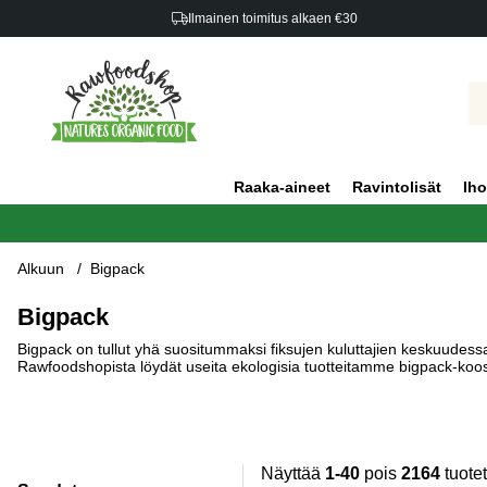
Ilmainen toimitus alkaen €30
Raaka-aineet
Ravintolisät
Iho
Alkuun
Bigpack
Bigpack
Bigpack on tullut yhä suositummaksi fiksujen kuluttajien keskuudessa
Rawfoodshopista löydät useita ekologisia tuotteitamme bigpack-kooss
Näyttää
1-40
pois
2164
tuotet