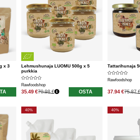
g x 3
Lehmushunaja LUOMU 500g x 5
Tattarihunaja 5
purkkia
Rawfoodshop
Rawfoodshop
TA
35.49 €
70.98 €
OSTA
37.94 €
75.87 
Normaali hinta
Normaali hinta
40%
40%