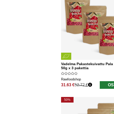
Vadelma Pakastekuivattu Pal
50g x 3 pakettia
Rawfoodshop
31.63 €
52.72 €
OS
Normaali hinta
50%