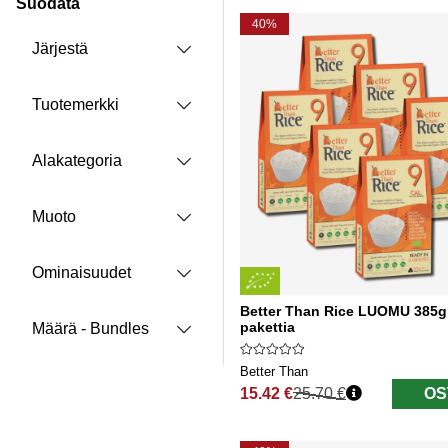
Suodata
Tuotteet
40%
Järjestä
Tuotemerkki
Alakategoria
Muoto
Ominaisuudet
Better Than Rice LUOMU 385g
pakettia
Määrä - Bundles
Better Than
15.42 €
25.70 €
OS
Normaali hinta