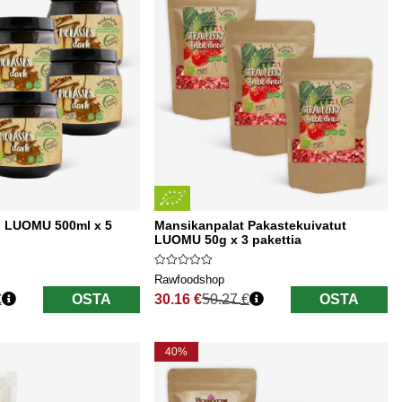
 LUOMU 500ml x 5
Mansikanpalat Pakastekuivatut
LUOMU 50g x 3 pakettia
Rawfoodshop
€
OSTA
30.16 €
50.27 €
OSTA
Normaali hinta
40%