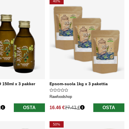
40%
 150ml x 3 pakker
Epsom-suola 1kg x 3 pakettia
Rawfoodshop
€
OSTA
16.46 €
27.43 €
OSTA
Normaali hinta
50%