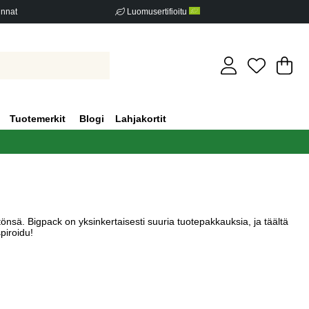
innat
Luomusertifioitu
Os
Mä
.
Tuotemerkit
Blogi
Lahjakortit
önsä. Bigpack on yksinkertaisesti suuria tuotepakkauksia, ja täältä
piroidu!