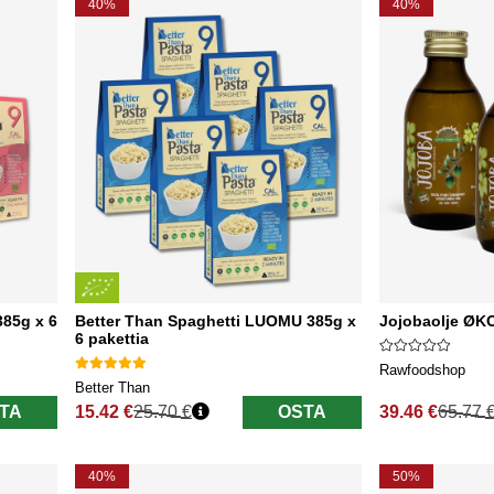
40%
40%
85g x 6
Better Than Spaghetti LUOMU 385g x
Jojobaolje ØKO
6 pakettia
Rawfoodshop
Better Than
TA
15.42 €
25.70 €
OSTA
39.46 €
65.77 
Normaali hinta
Normaali hinta
40%
50%