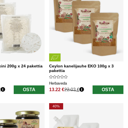
cini 200g x 24 pakettia
Ceylon kanelijauhe EKO 100g x 3
pakettia
Herbaveda
€
OSTA
13.22 €
22.03 €
OSTA
Normaali hinta
40%