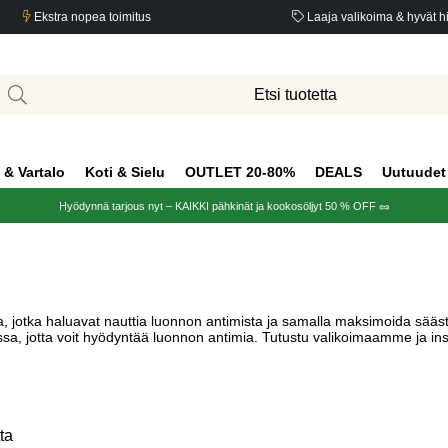
Ekstra nopea toimitus
Laaja valikoima & hyvät h
 & Vartalo
Koti & Sielu
OUTLET 20-80%
DEALS
Uutuudet
Hyödynnä tarjous nyt – KAIKKI pähkinät ja kookosöljyt 50 % OFF 🥜
, jotka haluavat nauttia luonnon antimista ja samalla maksimoida sääst
a, jotta voit hyödyntää luonnon antimia. Tutustu valikoimaamme ja ins
ta