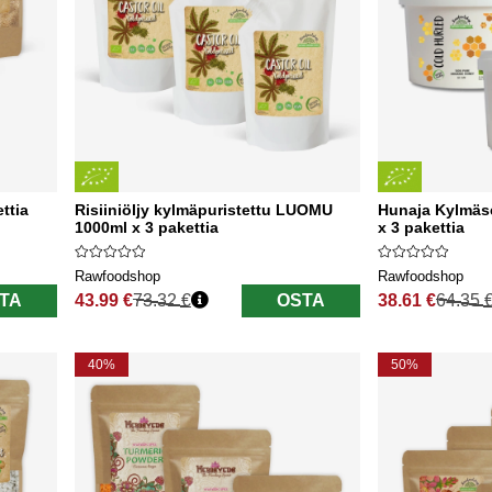
ttia
Risiiniöljy kylmäpuristettu LUOMU
Hunaja Kylmäs
1000ml x 3 pakettia
x 3 pakettia
Rawfoodshop
Rawfoodshop
TA
43.99 €
73.32 €
OSTA
38.61 €
64.35 
Normaali hinta
Normaali hinta
40%
50%