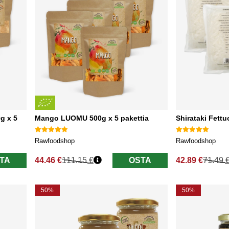
g x 5
Mango LUOMU 500g x 5 pakettia
Shirataki Fettu
Rawfoodshop
Rawfoodshop
TA
44.46 €
111.15 €
OSTA
42.89 €
71.49 
Normaali hinta
Normaali hinta
50%
50%