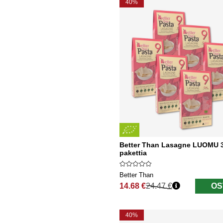
40%
Better Than Lasagne LUOMU 3
pakettia
Better Than
14.68 €
24.47 €
OS
Normaali hinta
40%