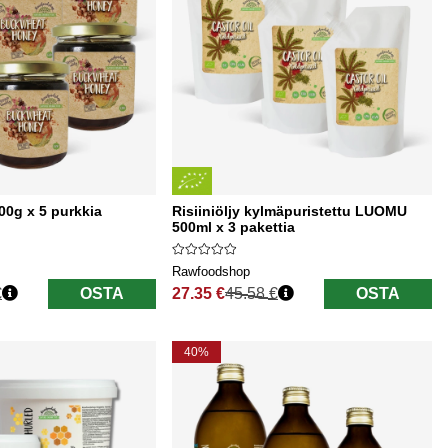
00g x 5 purkkia
Risiiniöljy kylmäpuristettu LUOMU
500ml x 3 pakettia
Rawfoodshop
€
OSTA
27.35 €
45.58 €
OSTA
Normaali hinta
40%