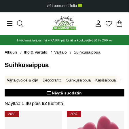
Ilmainen toimitus alkaen €30
Ost
Mää
.
Hyödynnä tarjous nyt – KAIKKI pähkinät ja kookosöljyt 50 % OFF 🥜
Alkuun
Iho & Vartalo
Vartalo
Suihkusaippua
Suihkusaippua
Vartalovoide & öljy
Deodorantti
Suihkusaippua
Käsisaippua
Hiero
Näytä suodatin
Näyttää
1-40
pois
62
tuotetta
Tuotteet
20%
20%