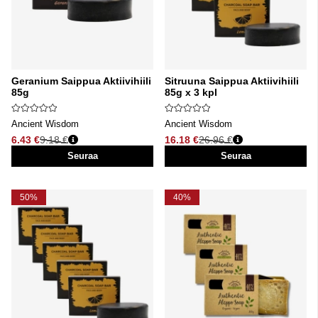
Geranium Saippua Aktiivihiili
Sitruuna Saippua Aktiivihiili
85g
85g x 3 kpl
Ancient Wisdom
Ancient Wisdom
6.43 €
9.18 €
16.18 €
26.96 €
Normaali hinta
Normaali hinta
Seuraa
Seuraa
50%
40%