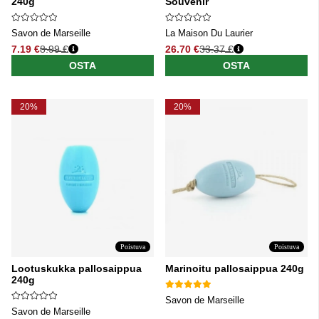
240g
Souvenir
Savon de Marseille
La Maison Du Laurier
7.19 €
8.99 €
26.70 €
33.37 €
Normaali hinta
Normaali hinta
OSTA
OSTA
20%
20%
Poistuva
Poistuva
Lootuskukka pallosaippua
Marinoitu pallosaippua 240g
240g
Savon de Marseille
Savon de Marseille