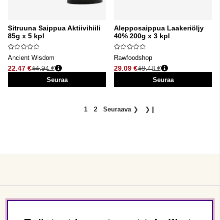
Sitruuna Saippua Aktiivihiili
Alepposaippua Laakeriöljy
85g x 5 kpl
40% 200g x 3 kpl
Ancient Wisdom
Rawfoodshop
22.47 €
44.94 €
29.09 €
48.48 €
Normaali hinta
Normaali hinta
Seuraa
Seuraa
1
2
Seuraava
❯
❯❙
Asiakaspalvelu