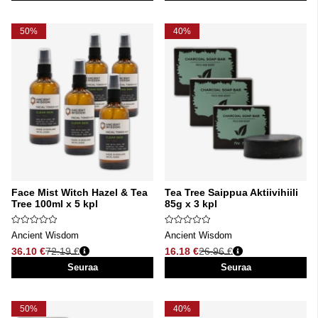
50%
40%
Face Mist Witch Hazel & Tea
Tea Tree Saippua Aktiivihiili
Tree 100ml x 5 kpl
85g x 3 kpl
Ancient Wisdom
Ancient Wisdom
36.10 €
72.19 €
16.18 €
26.96 €
Normaali hinta
Normaali hinta
Seuraa
Seuraa
50%
40%