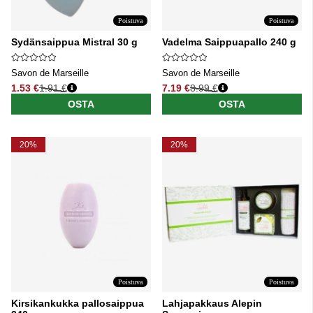
Poistuva
Poistuva
Sydänsaippua Mistral 30 g
Vadelma Saippuapallo 240 g
Savon de Marseille
Savon de Marseille
1.53 €
1.91 €
7.19 €
8.99 €
Normaali hinta
Normaali hinta
OSTA
OSTA
20%
20%
Poistuva
Poistuva
Kirsikankukka pallosaippua
Lahjapakkaus Alepin