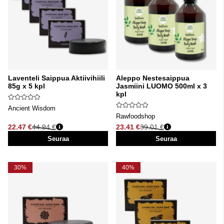
Laventeli Saippua Aktiivihiili
Aleppo Nestesaippua
85g x 5 kpl
Jasmiini LUOMO 500ml x 3
kpl
Ancient Wisdom
Rawfoodshop
22.47 €
44.94 €
23.41 €
39.01 €
Normaali hinta
Normaali hinta
Seuraa
Seuraa
30%
40%