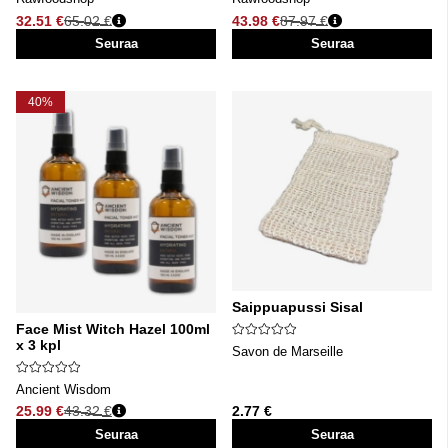
32.51 €
65.02 €
43.98 €
87.97 €
Normaali hinta
Normaali hinta
Seuraa
Seuraa
40%
Saippuapussi Sisal
Face Mist Witch Hazel 100ml
x 3 kpl
Savon de Marseille
Ancient Wisdom
25.99 €
43.32 €
2.77 €
Normaali hinta
Seuraa
Seuraa