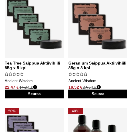
Tea Tree Saippua Aktiivihiili
Geranium Saippua Aktiivihiili
85g x 5 kpl
85g x 3 kpl
Ancient Wisdom
Ancient Wisdom
22.47 €
44.94 €
16.52 €
27.54 €
Normaali hinta
Normaali hinta
Seuraa
Seuraa
50%
40%