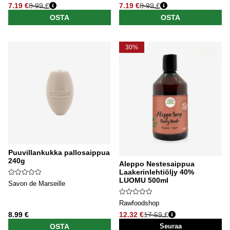
7.19 €
8.99 €
7.19 €
8.99 €
Normaali hinta
Normaali hinta
OSTA
OSTA
30%
Puuvillankukka pallosaippua
240g
Aleppo Nestesaippua
Laakerinlehtiöljy 40%
LUOMU 500ml
Savon de Marseille
Rawfoodshop
8.99 €
12.32 €
17.59 €
Normaali hinta
OSTA
Seuraa