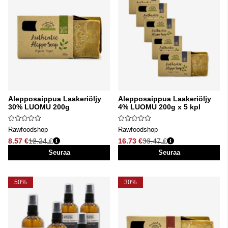
Alepposaippua Laakeriöljy
Alepposaippua Laakeriöljy
30% LUOMU 200g
4% LUOMU 200g x 5 kpl
Rawfoodshop
Rawfoodshop
8.57 €
12.24 €
16.73 €
33.47 €
Normaali hinta
Normaali hinta
Seuraa
Seuraa
50%
30%