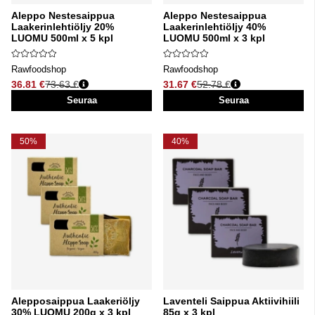
Aleppo Nestesaippua
Aleppo Nestesaippua
Laakerinlehtiöljy 20%
Laakerinlehtiöljy 40%
LUOMU 500ml x 5 kpl
LUOMU 500ml x 3 kpl
Rawfoodshop
Rawfoodshop
36.81 €
73.63 €
31.67 €
52.78 €
Normaali hinta
Normaali hinta
Seuraa
Seuraa
50%
40%
Alepposaippua Laakeriöljy
Laventeli Saippua Aktiivihiili
30% LUOMU 200g x 3 kpl
85g x 3 kpl