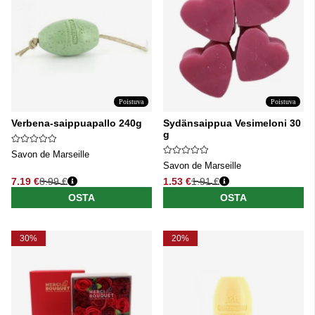
Poistuva
Poistuva
Verbena-saippuapallo 240g
Sydänsaippua Vesimeloni 30
g
Savon de Marseille
Savon de Marseille
7.19 €
8.99 €
1.53 €
1.91 €
Normaali hinta
Normaali hinta
OSTA
OSTA
30%
20%