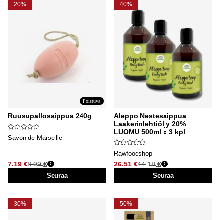
20%
40%
Poistuva
Ruusupallosaippua 240g
Aleppo Nestesaippua
Laakerinlehtiöljy 20%
LUOMU 500ml x 3 kpl
Savon de Marseille
Rawfoodshop
7.19 €
8.99 €
26.51 €
44.18 €
Normaali hinta
Normaali hinta
Seuraa
Seuraa
30%
50%