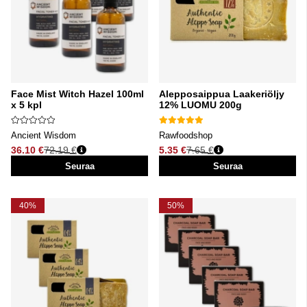
Face Mist Witch Hazel 100ml
Alepposaippua Laakeriöljy
x 5 kpl
12% LUOMU 200g
Ancient Wisdom
Rawfoodshop
36.10 €
72.19 €
5.35 €
7.65 €
Normaali hinta
Normaali hinta
Seuraa
Seuraa
40%
50%