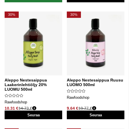
30%
30%
Aleppo Nestesaippua
Aleppo Nestesaippua Ruusu
Laakerinlehtiöljy 20%
LUOMO 500ml
LUOMU 500ml
Rawfoodshop
Rawfoodshop
10.31 €
14.73 €
9.64 €
13.77 €
Normaali hinta
Normaali hinta
Seuraa
Seuraa