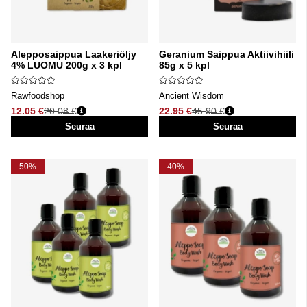
Alepposaippua Laakeriöljy
Geranium Saippua Aktiivihiili
4% LUOMU 200g x 3 kpl
85g x 5 kpl
Rawfoodshop
Ancient Wisdom
12.05 €
20.08 €
22.95 €
45.90 €
Normaali hinta
Normaali hinta
Seuraa
Seuraa
50%
40%