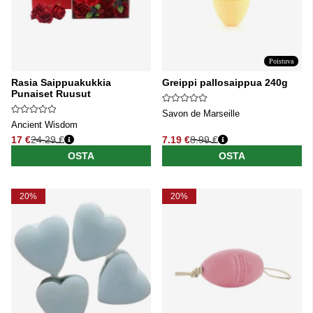
Poistuva
Rasia Saippuakukkia
Greippi pallosaippua 240g
Punaiset Ruusut
Savon de Marseille
Ancient Wisdom
17 €
24.29 €
7.19 €
8.99 €
Normaali hinta
Normaali hinta
OSTA
OSTA
20%
20%