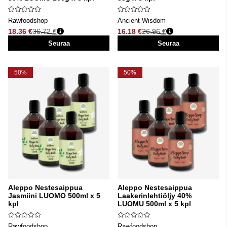
Rawfoodshop
Ancient Wisdom
18.36 €
36.72 €
16.18 €
26.96 €
Normaali hinta
Normaali hinta
Seuraa
Seuraa
50%
50%
Aleppo Nestesaippua
Aleppo Nestesaippua
Jasmiini LUOMO 500ml x 5
Laakerinlehtiöljy 40%
kpl
LUOMU 500ml x 5 kpl
Rawfoodshop
Rawfoodshop