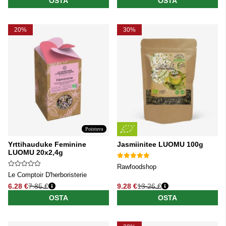
OSTA
OSTA
20%
30%
Poistuva
Yrttihauduke Feminine
Jasmiinitee LUOMU 100g
LUOMU 20x2,4g
Rawfoodshop
Le Comptoir D'herboristerie
6.28 €
7.85 €
9.28 €
13.26 €
Normaali hinta
Normaali hinta
OSTA
OSTA