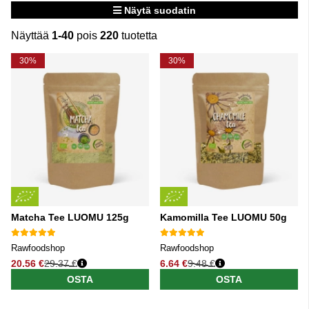
Näytä suodatin
Näyttää
1-40
pois
220
tuotetta
Tuotteet
30%
30%
Matcha Tee LUOMU 125g
Kamomilla Tee LUOMU 50g
Rawfoodshop
Rawfoodshop
20.56 €
29.37 €
6.64 €
9.48 €
Normaali hinta
Normaali hinta
OSTA
OSTA