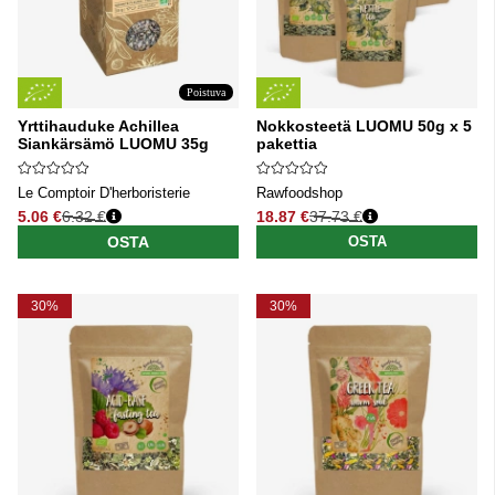
Poistuva
Yrttihauduke Achillea
Nokkosteetä LUOMU 50g x 5
Siankärsämö LUOMU 35g
pakettia
Le Comptoir D'herboristerie
Rawfoodshop
5.06 €
6.32 €
18.87 €
37.73 €
Normaali hinta
Normaali hinta
OSTA
OSTA
30%
30%