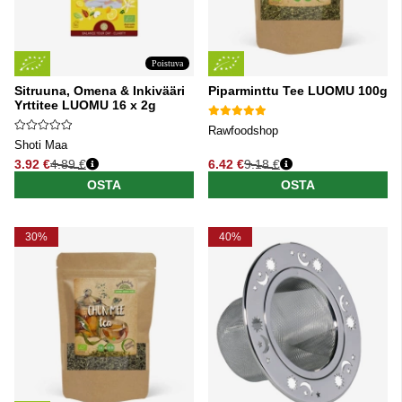
Poistuva
Sitruuna, Omena & Inkivääri
Piparminttu Tee LUOMU 100g
Yrttitee LUOMU 16 x 2g
Rawfoodshop
Shoti Maa
3.92 €
4.89 €
6.42 €
9.18 €
Normaali hinta
Normaali hinta
OSTA
OSTA
30%
40%