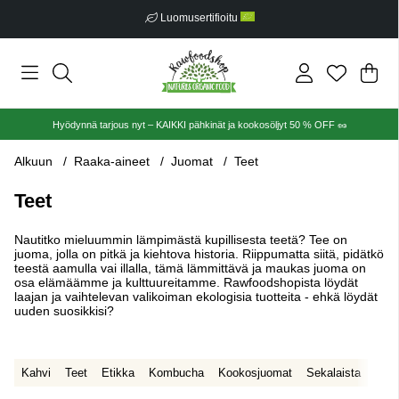
Ilmainen toimitus alkaen €30
Ost
Mää
.
Hyödynnä tarjous nyt – KAIKKI pähkinät ja kookosöljyt 50 % OFF 🥜
Alkuun
Raaka-aineet
Juomat
Teet
Teet
Nautitko mieluummin lämpimästä kupillisesta teetä? Tee on
juoma, jolla on pitkä ja kiehtova historia. Riippumatta siitä, pidätkö
teestä aamulla vai illalla, tämä lämmittävä ja maukas juoma on
osa elämäämme ja kulttuureitamme. Rawfoodshopista löydät
laajan ja vaihtelevan valikoiman ekologisia tuotteita - ehkä löydät
uuden suosikkisi?
Kahvi
Teet
Etikka
Kombucha
Kookosjuomat
Sekalaista