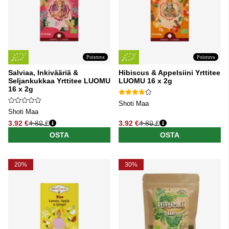
Poistuva
Poistuva
Salviaa, Inkivääriä &
Hibiscus & Appelsiini Yrttitee
Seljankukkaa Yrttitee LUOMU
LUOMU 16 x 2g
16 x 2g
Shoti Maa
Shoti Maa
3.92 €
4.89 €
3.92 €
4.89 €
Normaali hinta
Normaali hinta
OSTA
OSTA
20%
30%