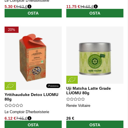
Le Comptoir D'herboristerie
5.30 €
6.63 €
11.75 €
14.68 €
Normaali hinta
Normaali hinta
OSTA
OSTA
20%
Poistuva
Uji Matcha Latte Grade
LUOMU 80g
Yrttihauduke Detox LUOMU
80g
Renée Voltaire
Le Comptoir D'herboristerie
6.12 €
7.65 €
26 €
Normaali hinta
OSTA
OSTA