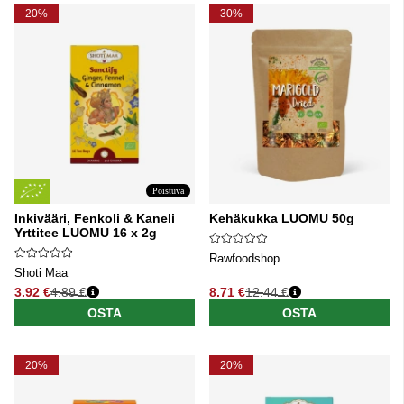
20%
30%
Poistuva
Inkivääri, Fenkoli & Kaneli
Kehäkukka LUOMU 50g
Yrttitee LUOMU 16 x 2g
Rawfoodshop
Shoti Maa
3.92 €
4.89 €
8.71 €
12.44 €
Normaali hinta
Normaali hinta
OSTA
OSTA
20%
20%