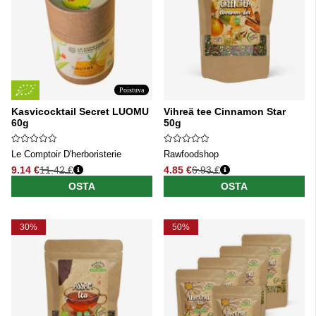
Poistuva
Kasvicocktail Secret LUOMU
Vihreä tee Cinnamon Star
60g
50g
Le Comptoir D'herboristerie
Rawfoodshop
9.14 €
11.42 €
4.85 €
6.93 €
Normaali hinta
Normaali hinta
OSTA
OSTA
30%
50%