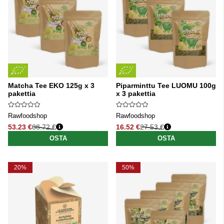
Matcha Tee EKO 125g x 3
Piparminttu Tee LUOMU 100g
pakettia
x 3 pakettia
Rawfoodshop
Rawfoodshop
53.23 €
88.72 €
16.52 €
27.53 €
Normaali hinta
Normaali hinta
OSTA
OSTA
20%
50%