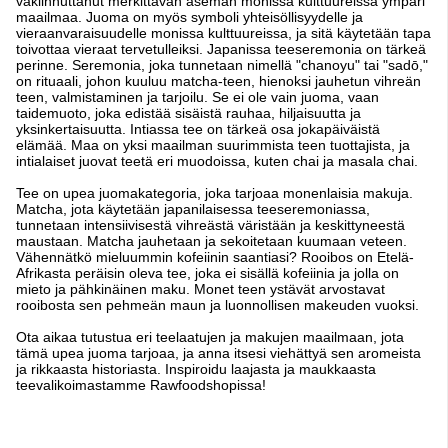
vakiinnuttanut merkittävän aseman monissa kulttuureissa ympäri
maailmaa. Juoma on myös symboli yhteisöllisyydelle ja
vieraanvaraisuudelle monissa kulttuureissa, ja sitä käytetään tapa
toivottaa vieraat tervetulleiksi. Japanissa teeseremonia on tärkeä
perinne. Seremonia, joka tunnetaan nimellä "chanoyu" tai "sadō,"
on rituaali, johon kuuluu matcha-teen, hienoksi jauhetun vihreän
teen, valmistaminen ja tarjoilu. Se ei ole vain juoma, vaan
taidemuoto, joka edistää sisäistä rauhaa, hiljaisuutta ja
yksinkertaisuutta. Intiassa tee on tärkeä osa jokapäiväistä
elämää. Maa on yksi maailman suurimmista teen tuottajista, ja
intialaiset juovat teetä eri muodoissa, kuten chai ja masala chai.
Tee on upea juomakategoria, joka tarjoaa monenlaisia makuja.
Matcha, jota käytetään japanilaisessa teeseremoniassa,
tunnetaan intensiivisestä vihreästä väristään ja keskittyneestä
maustaan. Matcha jauhetaan ja sekoitetaan kuumaan veteen.
Vähennätkö mieluummin kofeiinin saantiasi? Rooibos on Etelä-
Afrikasta peräisin oleva tee, joka ei sisällä kofeiinia ja jolla on
mieto ja pähkinäinen maku. Monet teen ystävät arvostavat
rooibosta sen pehmeän maun ja luonnollisen makeuden vuoksi.
Ota aikaa tutustua eri teelaatujen ja makujen maailmaan, jota
tämä upea juoma tarjoaa, ja anna itsesi viehättyä sen aromeista
ja rikkaasta historiasta. Inspiroidu laajasta ja maukkaasta
teevalikoimastamme Rawfoodshopissa!