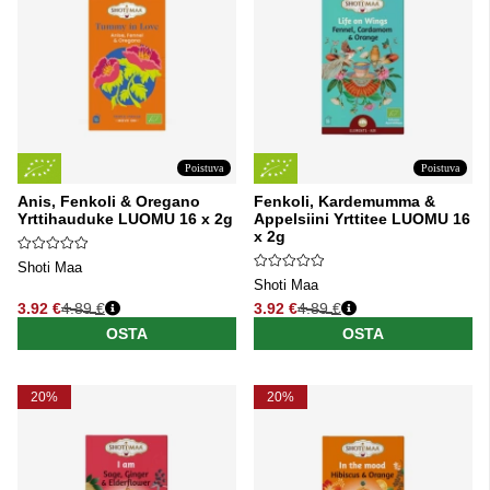
Poistuva
Poistuva
Anis, Fenkoli & Oregano
Fenkoli, Kardemumma &
Yrttihauduke LUOMU 16 x 2g
Appelsiini Yrttitee LUOMU 16
x 2g
Shoti Maa
Shoti Maa
3.92 €
4.89 €
3.92 €
4.89 €
Normaali hinta
Normaali hinta
OSTA
OSTA
20%
20%