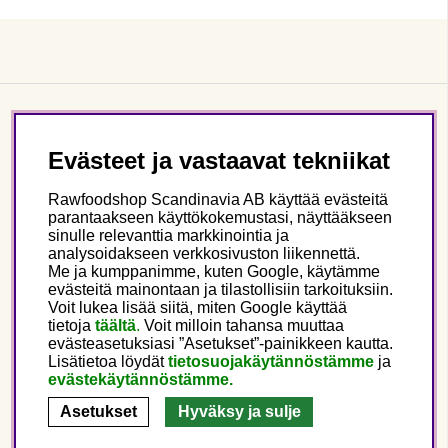
Asiakaspalvelu
Evästeet ja vastaavat tekniikat
Tietoa meistä
Rawfoodshop Scandinavia AB käyttää evästeitä
parantaakseen käyttökokemustasi, näyttääkseen
sinulle relevanttia markkinointia ja
Seuraa meitä
analysoidakseen verkkosivuston liikennettä.
Me ja kumppanimme, kuten Google, käytämme
evästeitä mainontaan ja tilastollisiin tarkoituksiin.
Tämä on Rawfoodshop
Voit lukea lisää siitä, miten Google käyttää
tietoja
täältä
.
Voit milloin tahansa muuttaa
evästeasetuksiasi ”Asetukset”-painikkeen kautta.
Finland
Lisätietoa löydät
tietosuojakäytännöstämme
ja
evästekäytännöstämme.
Asetukset
Hyväksy ja sulje
Copyright © 2025 Rawfoodshop Scandinavia AB