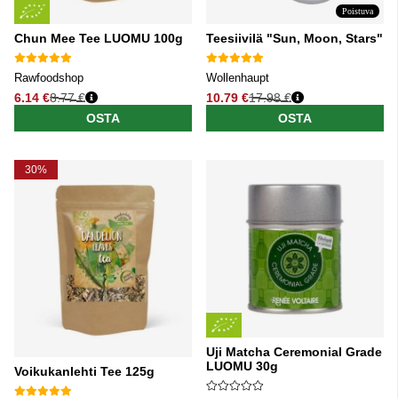
Poistuva
Chun Mee Tee LUOMU 100g
Teesiivilä "Sun, Moon, Stars"
Rawfoodshop
Wollenhaupt
6.14 €
8.77 €
10.79 €
17.98 €
Normaali hinta
Normaali hinta
OSTA
OSTA
30%
Uji Matcha Ceremonial Grade
LUOMU 30g
Voikukanlehti Tee 125g