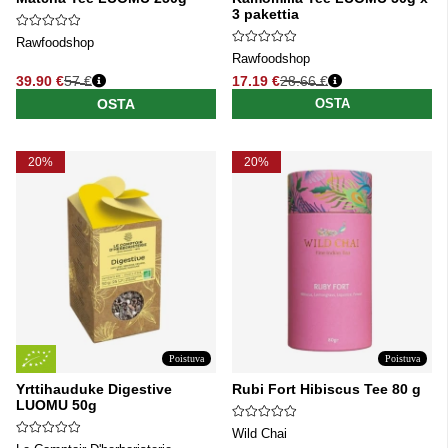
3 pakettia
Rawfoodshop
Rawfoodshop
39.90 €
57 €
17.19 €
28.66 €
Normaali hinta
Normaali hinta
OSTA
OSTA
20%
20%
Poistuva
Poistuva
Yrttihauduke Digestive
Rubi Fort Hibiscus Tee 80 g
LUOMU 50g
Wild Chai