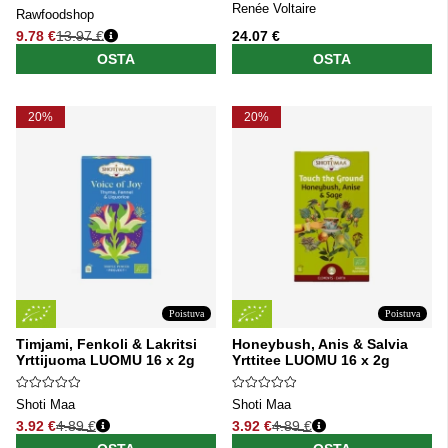
Renée Voltaire
Rawfoodshop
9.78 €
13.97 €
24.07 €
Normaali hinta
OSTA
OSTA
20%
20%
Poistuva
Poistuva
Timjami, Fenkoli & Lakritsi
Honeybush, Anis & Salvia
Yrttijuoma LUOMU 16 x 2g
Yrttitee LUOMU 16 x 2g
Shoti Maa
Shoti Maa
3.92 €
4.89 €
3.92 €
4.89 €
Normaali hinta
Normaali hinta