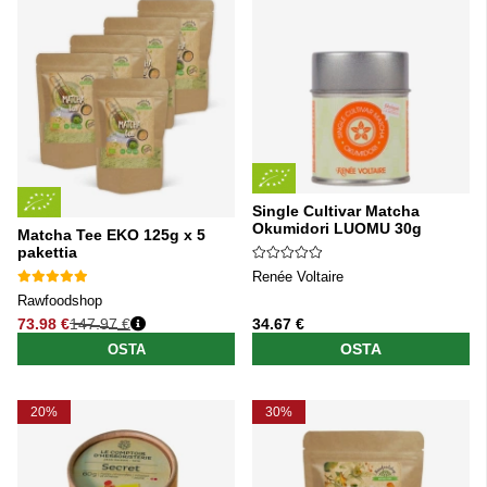
Single Cultivar Matcha
Okumidori LUOMU 30g
Matcha Tee EKO 125g x 5
pakettia
Renée Voltaire
Rawfoodshop
73.98 €
147.97 €
34.67 €
Normaali hinta
OSTA
OSTA
20%
30%