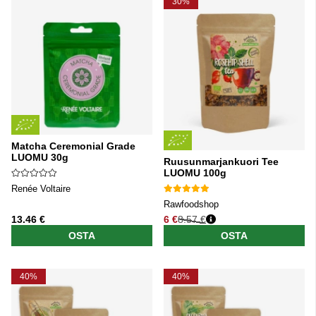
30%
Matcha Ceremonial Grade
LUOMU 30g
Ruusunmarjankuori Tee
LUOMU 100g
Renée Voltaire
Rawfoodshop
13.46 €
6 €
8.57 €
Normaali hinta
OSTA
OSTA
40%
40%