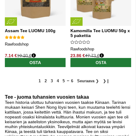
Assam Tee LUOMU 100g
Kamomilla Tee LUOMU 50g x
5 pakettia
Rawfoodshop
Rawfoodshop
7.14 €
10.20 €
23.86 €
47.73 €
Normaali hinta
Normaali hinta
OSTA
OSTA
..
1
2
3
4
5
6
Seuraava
❯
❯❙
Tee - juoma tuhansien vuosien takaa
Teen historia ulottuu tuhansien vuosien taakse Kiinaan. Tarinan
mukaan keisari Shen Nong löysi teen, kun muutama teelehti lensi
kattilaan, jossa keitettiin vettä. Hän ihastui makuun, ja tee tuli
nopeasti osaksi kiinalaista kulttuuria. Monien vuosien ajan tee oli
keisarien ja aateliston yksinoikeus, mutta ajan myötä se levisi
muihin yhteiskuntaluokkiin. Teeviljelmät alkoivat kasvaa ympäri
Kiinaa, ja teestä tuli tärkeä kauppatavara. Tee on siksi