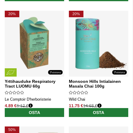
20%
20%
Poistuva
Poistuva
Yrttihauduke Respiratory
Monsoon Hills Intialainen
Tract LUOMU 60g
Masala Chai 100g
Le Comptoir D'herboristerie
Wild Chai
4.89 €
6.12 €
11.75 €
14.68 €
Normaali hinta
Normaali hinta
OSTA
OSTA
50%