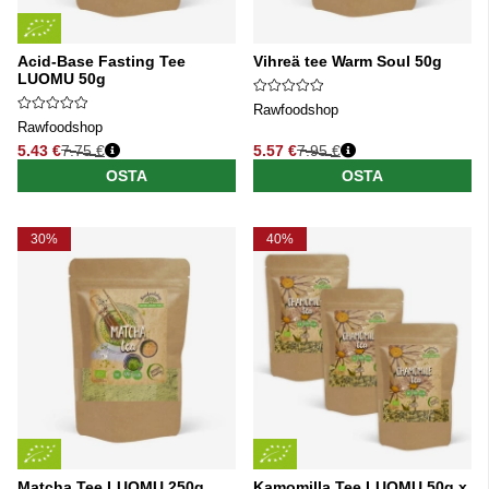
Acid-Base Fasting Tee
Vihreä tee Warm Soul 50g
LUOMU 50g
Rawfoodshop
Rawfoodshop
5.43 €
7.75 €
5.57 €
7.95 €
Normaali hinta
Normaali hinta
OSTA
OSTA
30%
40%
Matcha Tee LUOMU 250g
Kamomilla Tee LUOMU 50g x