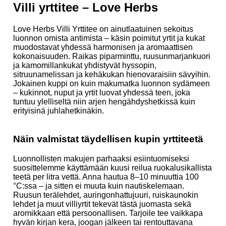
Villi yrttitee – Love Herbs
Love Herbs Villi Yrttitee on ainutlaatuinen sekoitus
luonnon omista antimista – käsin poimitut yrtit ja kukat
muodostavat yhdessä harmonisen ja aromaattisen
kokonaisuuden. Raikas piparminttu, ruusunmarjankuori
ja kamomillankukat yhdistyvät hyssopin,
sitruunamelissan ja kehäkukan hienovaraisiin sävyihin.
Jokainen kuppi on kuin makumatka luonnon sydämeen
– kukinnot, nuput ja yrtit luovat yhdessä teen, joka
tuntuu ylelliseltä niin arjen hengähdyshetkissä kuin
erityisinä juhlahetkinäkin.
Näin valmistat täydellisen kupin yrttiteetä
Luonnollisten makujen parhaaksi esiintuomiseksi
suosittelemme käyttämään kuusi reilua ruokalusikallista
teetä per litra vettä. Anna hautua 8–10 minuuttia 100
°C:ssa – ja sitten ei muuta kuin nautiskelemaan.
Ruusun terälehdet, auringonhattujuuri, ruiskaunokin
lehdet ja muut villiyrtit tekevät tästä juomasta sekä
aromikkaan että persoonallisen. Tarjoile tee vaikkapa
hyvän kirjan kera, joogan jälkeen tai rentouttavana