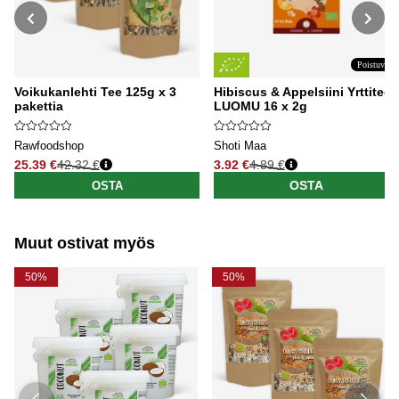
Poistuva
Voikukanlehti Tee 125g x 3
Hibiscus & Appelsiini Yrttitee
pakettia
LUOMU 16 x 2g
Rawfoodshop
Shoti Maa
25.39 €
42.32 €
3.92 €
4.89 €
Normaali hinta
Normaali hinta
OSTA
OSTA
Muut ostivat myös
50%
50%