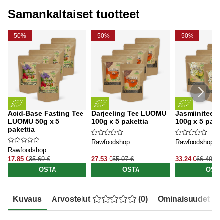
Samankaltaiset tuotteet
50%
50%
50%
Acid-Base Fasting Tee
Darjeeling Tee LUOMU
Jasmiinitee
LUOMU 50g x 5
100g x 5 pakettia
100g x 5 pake
pakettia
Rawfoodshop
Rawfoodshop
Rawfoodshop
17.85 €
35.69 €
27.53 €
55.07 €
33.24 €
66.49 €
OSTA
OSTA
OST
Kuvaus
Arvostelut
(
0
)
Ominaisuudet