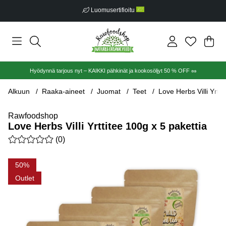
Luomusertifioitu
Ost
Mää
.
Hyödynnä tarjous nyt – KAIKKI pähkinät ja kookosöljyt 50 % OFF 🥜
Alkuun
Raaka-aineet
Juomat
Teet
Love Herbs Villi Yrtti
Rawfoodshop
Love Herbs Villi Yrttitee 100g x 5 pakettia
Keskiarvoluokitus 0 / 5 Arvioiden määrä 0
(
0
)
Tuotekuvat Love Herbs Villi Yrttitee 100g x 5 pakettia
50
Outlet