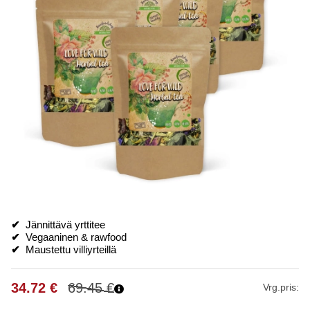
✔
Jännittävä yrttitee
✔
Vegaaninen & rawfood
✔
Maustettu villiyrteillä
34.72
€
69.45
€
Vrg.pris: