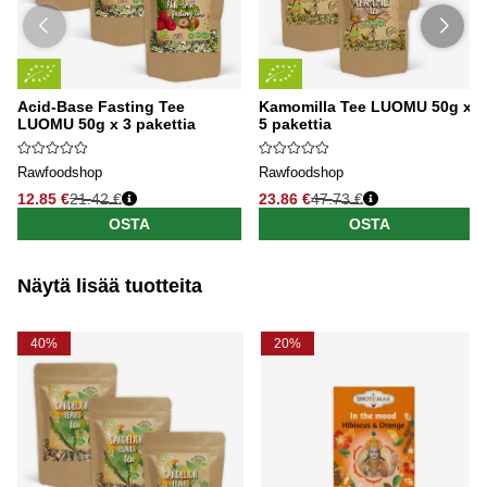
Acid-Base Fasting Tee
Kamomilla Tee LUOMU 50g x
LUOMU 50g x 3 pakettia
5 pakettia
Rawfoodshop
Rawfoodshop
12.85 €
21.42 €
23.86 €
47.73 €
OSTA
OSTA
Näytä lisää tuotteita
40%
20%