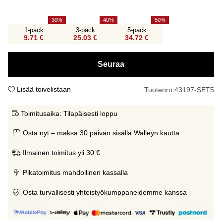
30
40
50
1-pack
3-pack
5-pack
9.71 €
25.03 €
34.72 €
Seuraa
Lisää toivelistaan
Tuotenro:
43197-SET5
Toimitusaika:
Tilapäisesti loppu
Osta nyt – maksa 30 päivän sisällä Walleyn kautta
Ilmainen toimitus yli 30 €
Pikatoimitus mahdollinen kassalla
Osta turvallisesti yhteistyökumppaneidemme kanssa