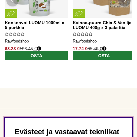
Kookosvoi LUOMU 1000ml x
Kvinoa-puuro Chia & Vanilja
5 purkkia
LUOMU 400g x 3 pakettia
Rawfoodshop
Rawfoodshop
63.23 €
126.45 €
17.74 €
35.49 €
OSTA
OSTA
Asiakaspalvelu
Evästeet ja vastaavat tekniikat