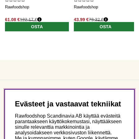
Rawfoodshop
Rawfoodshop
61.08 €
122.17 €
43.99 €
73.32 €
OSTA
OSTA
Asiakaspalvelu
Evästeet ja vastaavat tekniikat
Tietoa meistä
Rawfoodshop Scandinavia AB käyttää evästeitä
parantaakseen käyttökokemustasi, näyttääkseen
sinulle relevanttia markkinointia ja
Seuraa meitä
analysoidakseen verkkosivuston liikennettä.
Me ja kumppanimme, kuten Google, käytämme