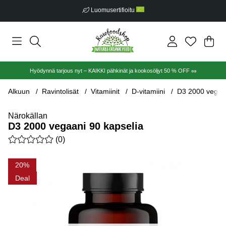
Luomusertifioitu
Ost
Mää
.
Hyödynnä tarjous nyt – KAIKKI pähkinät ja kookosöljyt 50 % OFF 🥜
Alkuun
Ravintolisät
Vitamiinit
D-vitamiini
D3 2000 vegaan
Närokällan
D3 2000 vegaani 90 kapselia
Keskiarvoluokitus 0 / 5 Arvioiden määrä 0
(
0
)
Tuotekuvat D3 2000 vegaani 90 kapselia
20
Deal