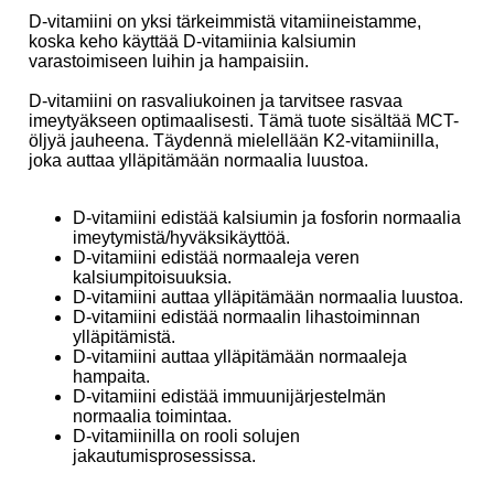
D-vitamiini on yksi tärkeimmistä vitamiineistamme,
koska keho käyttää D-vitamiinia kalsiumin
varastoimiseen luihin ja hampaisiin.
D-vitamiini on rasvaliukoinen ja tarvitsee rasvaa
imeytyäkseen optimaalisesti. Tämä tuote sisältää MCT-
öljyä jauheena. Täydennä mielellään K2-vitamiinilla,
joka auttaa ylläpitämään normaalia luustoa.
D-vitamiini edistää kalsiumin ja fosforin normaalia
imeytymistä/hyväksikäyttöä.
D-vitamiini edistää normaaleja veren
kalsiumpitoisuuksia.
D-vitamiini auttaa ylläpitämään normaalia luustoa.
D-vitamiini edistää normaalin lihastoiminnan
ylläpitämistä.
D-vitamiini auttaa ylläpitämään normaaleja
hampaita.
D-vitamiini edistää immuunijärjestelmän
normaalia toimintaa.
D-vitamiinilla on rooli solujen
jakautumisprosessissa.