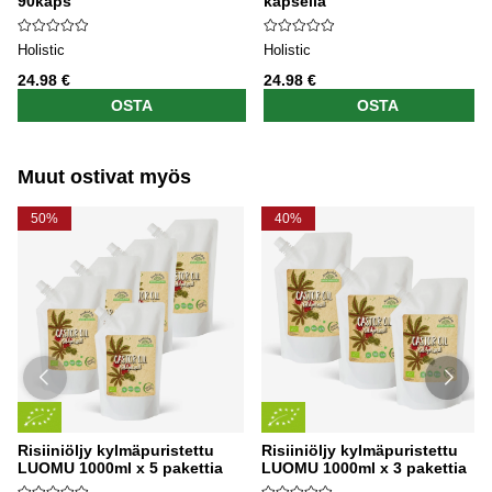
90kaps
kapselia
Holistic
Holistic
24.98 €
24.98 €
OSTA
OSTA
Muut ostivat myös
50%
40%
Risiiniöljy kylmäpuristettu
Risiiniöljy kylmäpuristettu
LUOMU 1000ml x 5 pakettia
LUOMU 1000ml x 3 pakettia