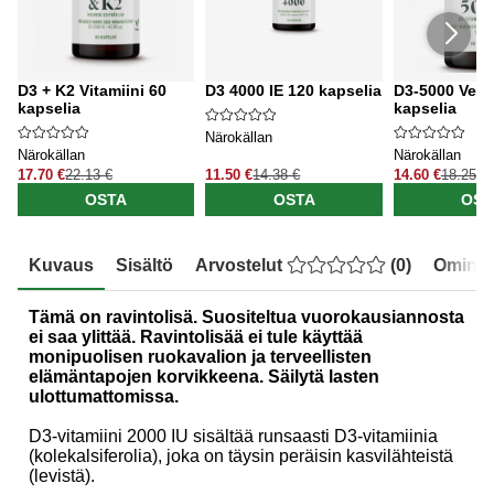
D3 + K2 Vitamiini 60
D3 4000 IE 120 kapselia
D3-5000 Vega
kapselia
kapselia
Närokällan
Närokällan
Närokällan
17.70 €
22.13 €
11.50 €
14.38 €
14.60 €
18.25 €
OSTA
OSTA
OST
Kuvaus
Sisältö
Arvostelut
(
0
)
Ominai
Tämä on ravintolisä. Suositeltua vuorokausiannosta
ei saa ylittää. Ravintolisää ei tule käyttää
monipuolisen ruokavalion ja terveellisten
elämäntapojen korvikkeena. Säilytä lasten
ulottumattomissa.
D3-vitamiini 2000 IU sisältää runsaasti D3-vitamiinia
(kolekalsiferolia), joka on täysin peräisin kasvilähteistä
(levistä).