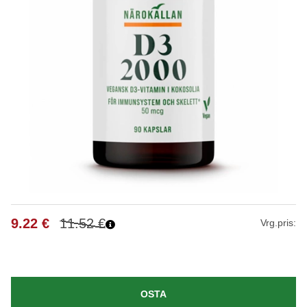
9.22
€
11.52
€
Vrg.pris:
OSTA