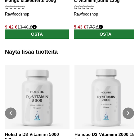
Mango Makeutettu 500g
C-vitamiinijauhe 125g
Rawfoodshop
Rawfoodshop
9.42 €
13.46 €
5.43 €
7.75 €
OSTA
OSTA
Näytä lisää tuotteita
Holistic D3-Vitamiini 5000
Holistic D3-Vitamiini 2000 180