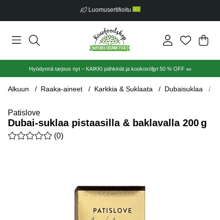
Luomusertifioitu
Ost
Mää
.
Hyödynnä tarjous nyt – KAIKKI pähkinät ja kookosöljyt 50 % OFF 🥜
Alkuun
Raaka-aineet
Karkkia & Suklaata
Dubaisuklaa
D
Patislove
Dubai-suklaa pistaasilla & baklavalla 200 g
Keskiarvoluokitus 0 / 5 Arvioiden määrä 0
(
0
)
Tuotekuvat Dubai-suklaa pistaasilla & baklavalla 200 g