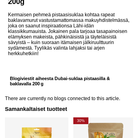
200g
Kermaisen pehmeä pistaasisuklaa kohtaa rapeat
baklavamurut vastustamattomassa makuyhdistelmässä,
joka on saanut inspiraationsa Lähi-idän
klassikkumauista. Jokainen pala tarjoaa tasapainoisen
elämyksen makeista, pähkinäisistä ja täyteläisistä
sävyistä – kuin suoraan itämaisen jälkiruulttuurin
sydämestä. Tyylikäs valinta lahjaksi tai arjen
herkkuhetkiin!
Blogiviestit aiheesta Dubai-suklaa pistaasilla &
baklavalla 200 g
There are currently no blogs connected to this article.
Samankaltaiset tuotteet
30%