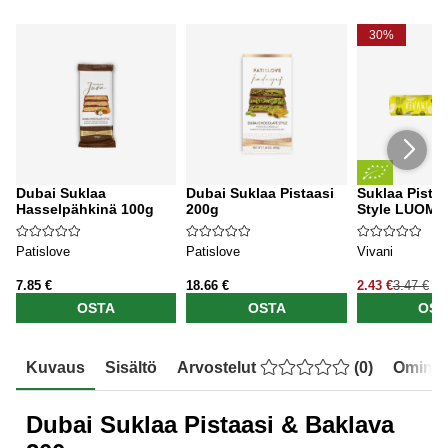
30%
Dubai Suklaa
Dubai Suklaa Pistaasi
Suklaa Pista
Hasselpähkinä 100g
200g
Style LUOMU
Patislove
Patislove
Vivani
7.85 €
18.66 €
2.43 €
3.47 €
OSTA
OSTA
OST
Kuvaus
Sisältö
Arvostelut
(
0
)
Ominai
Dubai Suklaa Pistaasi & Baklava