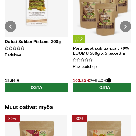
Dubai Suklaa Pistaasi 200g
Perulaiset suklaanapit 70%
LUOMU 500g x 5 pakettia
Patislove
Rawfoodshop
18.66 €
103.25 €
206.50 €
Normaali hinta
OSTA
OSTA
Muut ostivat myös
30%
30%