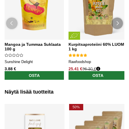
Mangoa ja Tummaa Suklaata
Kurpitsaproteiini 60% LUOMU
100 g
1 kg
Sunshine Delight
Rawfoodshop
3.88 €
25.41 €
36.30 €
OSTA
OSTA
Näytä lisää tuotteita
50%