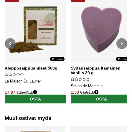
Poistuva
Poistuva
Alepposaippuahileet 500g
Sydänsaippua Itämainen
Vanilja 30 g
La Maison Du Laurier
Savon de Marseille
17.67 €
22.09 €
1.53 €
1.91 €
Normaali hinta
Normaali hinta
OSTA
OSTA
Muut ostivat myös