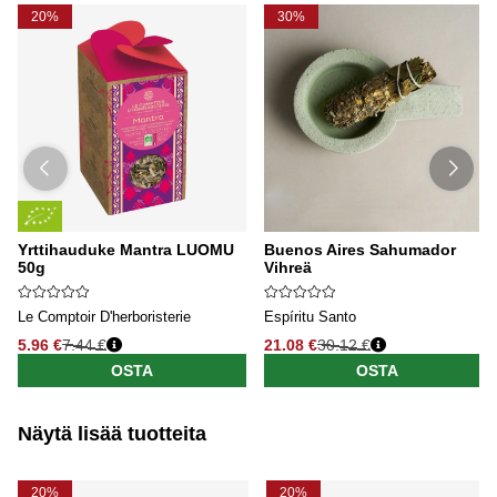
20%
30%
Yrttihauduke Mantra LUOMU
Buenos Aires Sahumador
50g
Vihreä
Le Comptoir D'herboristerie
Espíritu Santo
5.96 €
7.44 €
21.08 €
30.12 €
OSTA
OSTA
Näytä lisää tuotteita
20%
20%