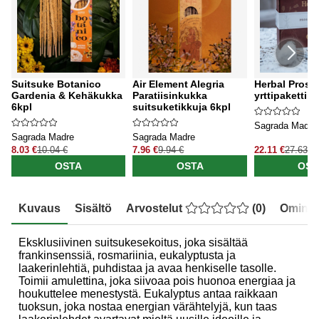
Suitsuke Botanico
Air Element Alegria
Herbal Prospe
Gardenia & Kehäkukka
Paratiisinkukka
yrttipaketti
6kpl
suitsuketikkuja 6kpl
Sagrada Madre
Sagrada Madre
Sagrada Madre
8.03 €
10.04 €
7.96 €
9.94 €
22.11 €
27.63 €
OSTA
OSTA
OST
Kuvaus
Sisältö
Arvostelut
(
0
)
Ominai
Eksklusiivinen suitsukesekoitus, joka sisältää
frankinsenssiä, rosmariinia, eukalyptusta ja
laakerinlehtiä, puhdistaa ja avaa henkiselle tasolle.
Toimii amulettina, joka siivoaa pois huonoa energiaa ja
houkuttelee menestystä. Eukalyptus antaa raikkaan
tuoksun, joka nostaa energian värähtelyjä, kun taas