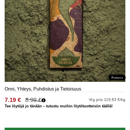
Poistuva
Onni, Yhteys, Puhdistus ja Tietoisuus
7.19
€
8.99
€
Vrg.pris:
119.83 €/kg
Tee löytöjä jo tänään – tutustu muihin löytötuotteisiin täällä!