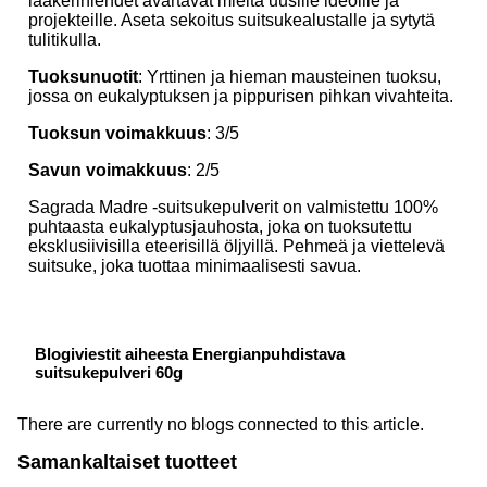
laakerinlehdet avartavat mieltä uusille ideoille ja
projekteille. Aseta sekoitus suitsukealustalle ja sytytä
tulitikulla.
Tuoksunuotit
: Yrttinen ja hieman mausteinen tuoksu,
jossa on eukalyptuksen ja pippurisen pihkan vivahteita.
Tuoksun voimakkuus
: 3/5
Savun voimakkuus
: 2/5
Sagrada Madre -suitsukepulverit on valmistettu 100%
puhtaasta eukalyptusjauhosta, joka on tuoksutettu
eksklusiivisilla eteerisillä öljyillä. Pehmeä ja viettelevä
suitsuke, joka tuottaa minimaalisesti savua.
Blogiviestit aiheesta Energianpuhdistava
suitsukepulveri 60g
There are currently no blogs connected to this article.
Samankaltaiset tuotteet