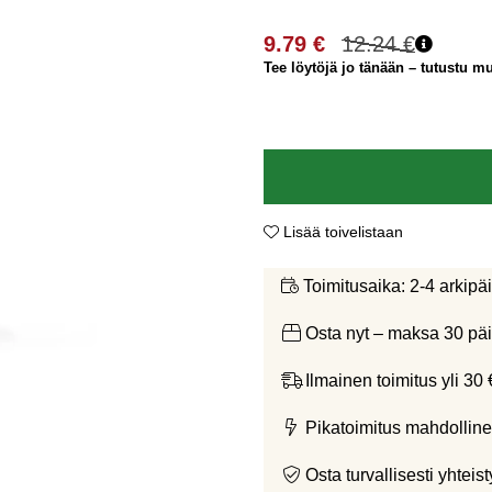
9.79
€
12.24
€
Tee löytöjä jo tänään – tutustu mui
Lisää toivelistaan
2-4 arkipä
Toimitusaika:
Osta nyt – maksa 30 päi
Ilmainen toimitus yli 30 
Pikatoimitus mahdolline
Osta turvallisesti yht