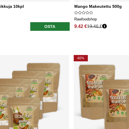
tikkuja 10kpl
Mango Makeutettu 500g
Rawfoodshop
9.42 €
13.46 €
OSTA
40%