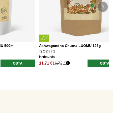
MU 500ml
Ashwagandha Churna LUOMU 125g
Herbaveda
11.71 €
16.72 €
OSTA
OSTA