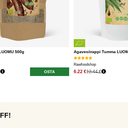
 LUOMU 500g
Agavesiirappi Tumma LUO
Rawfoodshop
€
6.22 €
12.44 €
OSTA
OFF!