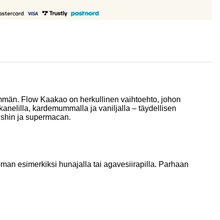
mmän. Flow Kaakao on herkullinen vaihtoehto, johon
elilla, kardemummalla ja vaniljalla – täydellisen
eishin ja supermacan.
an esimerkiksi hunajalla tai agavesiirapilla. Parhaan