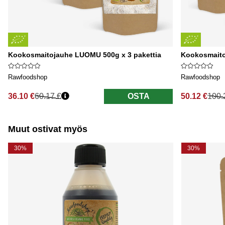
Kookosmaitojauhe LUOMU 500g x 3 pakettia
Kookosmaito
Rawfoodshop
Rawfoodshop
36.10 €
60.17 €
OSTA
50.12 €
100.
Normaali hinta
Normaali hi
Muut ostivat myös
30%
30%