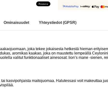
Poistuva
Ominaisuudet
Yhteystiedot (GPSR)
kaakaojuomaan, joka tekee jokaisesta hetkestä hieman erityise
kas, aromikas kaakao, joka on maustettu lempeällä Ceyloninkan
lella valitut funktionaaliset ainesosat: lion’s mane -sienen, r
ai kasvipohjaista maitojuomaa. Halutessasi voit makeuttaa juom
vispilää.