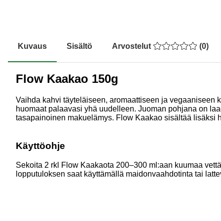
Kuvaus
Sisältö
Arvostelut
(
0
)
Flow Kaakao 150g
Vaihda kahvi täyteläiseen, aromaattiseen ja vegaaniseen 
huomaat palaavasi yhä uudelleen. Juoman pohjana on laadu
tasapainoinen makuelämys. Flow Kaakao sisältää lisäksi huo
Käyttöohje
Sekoita 2 rkl Flow Kaakaota 200–300 ml:aan kuumaa vettä t
lopputuloksen saat käyttämällä maidonvaahdotinta tai latte