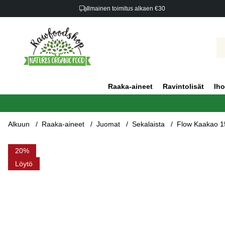
Ilmainen toimitus alkaen €30
Raaka-aineet
Ravintolisät
Iho
Alkuun
Raaka-aineet
Juomat
Sekalaista
Flow Kaakao 1
Tuotekuvat Flow Kaakao 150g
20
Löytö