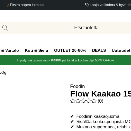
Ekstra nopea toimitus
Laaja valikoima & hyvät h
 & Vartalo
Koti & Sielu
OUTLET 20-80%
DEALS
Uutuudet
Hyödynnä tarjous nyt – KAIKKI pähkinät ja kookosöljyt 50 % OFF 🥜
50g
Foodin
Flow Kaakao 1
Keskiarvoluokitus 0 / 5 Arvio
(
0
)
✔
Foodinin kaakaojuoma
✔
Sisältää kookospohjaista MC
✔
Mukana supermaca, reishi ja 