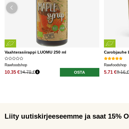
Vaahterasiirappi LUOMU 250 ml
Carobjauhe
Rawfoodshop
Rawfoodshop
10.35 €
14.79 €
5.71 €
8.16 
OSTA
Liity uutiskirjeeseemme ja saat 15% 