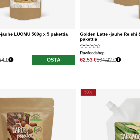
jauhe LUOMU 500g x 5 pakettia
Golden Latte -jauhe Reishi
pakettia
Rawfoodshop
24 €
OSTA
62.53 €
104.22 €
nta
Normaali hinta
50%