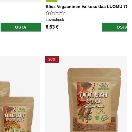
Bliss Vegaaninen Valkosuklaa LUOMU 70g
Lovechock
6.63 €
OSTA
OSTA
30%