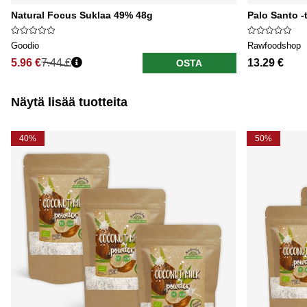
Natural Focus Suklaa 49% 48g
Palo Santo -
Goodio
Rawfoodshop
5.96 €
7.44 €
13.29 €
OSTA
Näytä lisää tuotteita
40%
50%