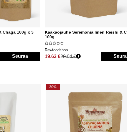
 & Chaga 100g x 3
Kaakaojauhe Seremoniallinen Reishi & Ch
100g
Rawfoodshop
Seuraa
Seuraa
19.63 €
28.04 €
Normaali hinta
30%