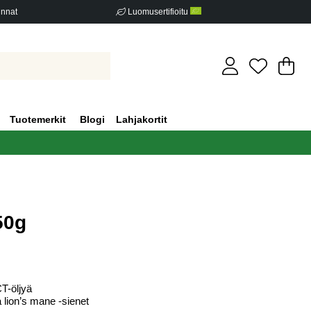
innat
Luomusertifioitu
Os
Mä
.
Tuotemerkit
Blogi
Lahjakortit
50g
iden määrä 0
T-öljyä
lion’s mane -sienet