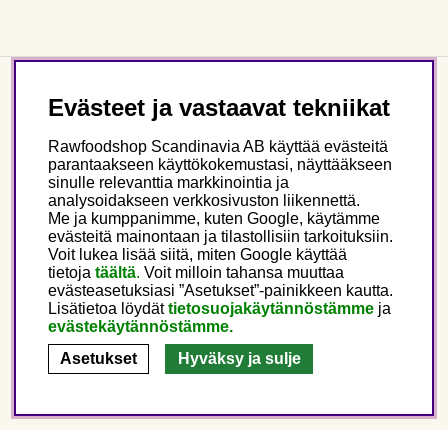
Asiakaspalvelu
Evästeet ja vastaavat tekniikat
Rawfoodshop Scandinavia AB käyttää evästeitä
Tietoa meistä
parantaakseen käyttökokemustasi, näyttääkseen
sinulle relevanttia markkinointia ja
analysoidakseen verkkosivuston liikennettä.
Seuraa meitä
Me ja kumppanimme, kuten Google, käytämme
evästeitä mainontaan ja tilastollisiin tarkoituksiin.
Voit lukea lisää siitä, miten Google käyttää
tietoja
täältä
.
Voit milloin tahansa muuttaa
Tämä on Rawfoodshop
evästeasetuksiasi ”Asetukset”-painikkeen kautta.
Lisätietoa löydät
tietosuojakäytännöstämme
ja
Finland
evästekäytännöstämme.
Asetukset
Hyväksy ja sulje
Copyright © 2025 Rawfoodshop Scandinavia AB