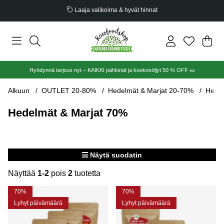
Laaja valikoima & hyvät hinnat
Ost
Mää
.
Hyödynnä tarjous nyt – KAIKKI pähkinät ja kookosöljyt 50 % OFF 🥜
Alkuun
OUTLET 20-80%
Hedelmät & Marjat 20-70%
Hedel
Hedelmät & Marjat 70%
Näytä suodatin
Näyttää
1-2
pois
2
tuotetta
Tuotteet
70%
70%
Lyhyt päivämäärä
Lyhyt päivämäärä