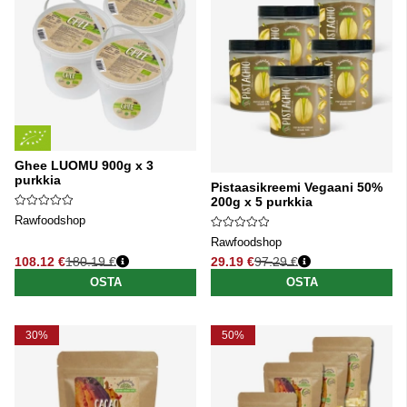
Ghee LUOMU 900g x 3
purkkia
Pistaasikreemi Vegaani 50%
200g x 5 purkkia
Rawfoodshop
Rawfoodshop
108.12 €
180.19 €
29.19 €
97.29 €
Normaali hinta
Normaali hinta
OSTA
OSTA
30%
50%