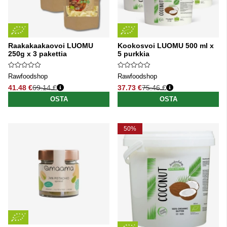
Raakakaakaovoi LUOMU
Kookosvoi LUOMU 500 ml x
250g x 3 pakettia
5 purkkia
Rawfoodshop
Rawfoodshop
41.48 €
69.14 €
37.73 €
75.46 €
Normaali hinta
Normaali hinta
OSTA
OSTA
50%