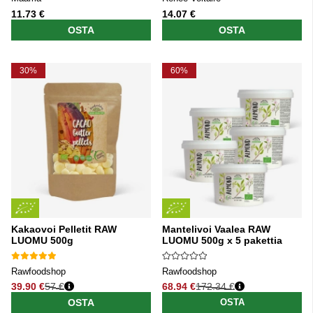
11.73 €
14.07 €
OSTA
OSTA
30%
60%
Kakaovoi Pelletit RAW
Mantelivoi Vaalea RAW
LUOMU 500g
LUOMU 500g x 5 pakettia
Rawfoodshop
Rawfoodshop
39.90 €
57 €
68.94 €
172.34 €
Normaali hinta
Normaali hinta
OSTA
OSTA