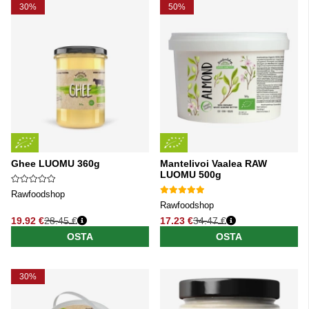
30%
50%
Ghee LUOMU 360g
Mantelivoi Vaalea RAW
LUOMU 500g
Rawfoodshop
Rawfoodshop
19.92 €
28.45 €
17.23 €
34.47 €
Normaali hinta
Normaali hinta
OSTA
OSTA
30%