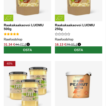
Raakakaakaovoi LUOMU
Raakakaakaovoi LUOMU
500g
250g
Rawfoodshop
Rawfoodshop
31.34 €
44.77 €
16.13 €
23.05 €
Normaali hinta
Normaali hinta
OSTA
OSTA
40%