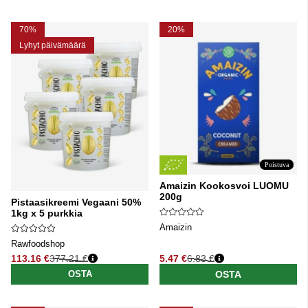
70%
20%
Lyhyt päivämäärä
Poistuva
Amaizin Kookosvoi LUOMU
200g
Pistaasikreemi Vegaani 50%
1kg x 5 purkkia
Amaizin
Rawfoodshop
113.16 €
377.21 €
5.47 €
6.83 €
Normaali hinta
Normaali hinta
OSTA
OSTA