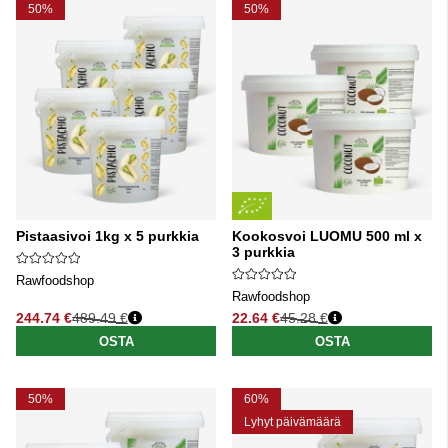
50%
50%
Pistaasivoi 1kg x 5 purkkia
Kookosvoi LUOMU 500 ml x
3 purkkia
Rawfoodshop
Rawfoodshop
244.74 €
489.49 €
22.64 €
45.28 €
Normaali hinta
Normaali hinta
OSTA
OSTA
50%
60%
Lyhyt päivämäärä