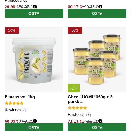
Rawfoodshop
29.98 €
74.95 €
60.17 €
120.33 €
Normaali hinta
Normaali hinta
OSTA
OSTA
50%
50%
Pistaasivoi 1kg
Ghee LUOMU 360g x 5
purkkia
Rawfoodshop
Rawfoodshop
48.95 €
97.90 €
71.13 €
142.26 €
Normaali hinta
Normaali hinta
OSTA
OSTA