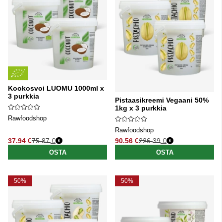
Kookosvoi LUOMU 1000ml x
3 purkkia
Pistaasikreemi Vegaani 50%
1kg x 3 purkkia
Rawfoodshop
Rawfoodshop
37.94 €
75.87 €
90.56 €
226.39 €
Normaali hinta
Normaali hinta
OSTA
OSTA
50%
50%