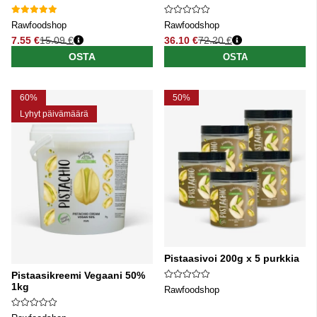
Rawfoodshop
Rawfoodshop
7.55 €
15.09 €
36.10 €
72.20 €
Normaali hinta
Normaali hinta
OSTA
OSTA
60%
50%
Lyhyt päivämäärä
Pistaasivoi 200g x 5 purkkia
Pistaasikreemi Vegaani 50%
1kg
Rawfoodshop