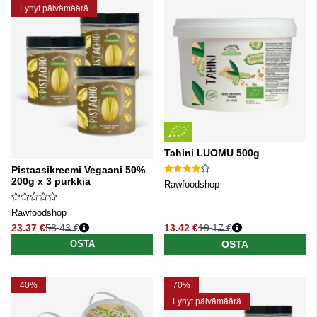
Lyhyt päivämäärä
Tahini LUOMU 500g
Pistaasikreemi Vegaani 50%
200g x 3 purkkia
Rawfoodshop
Rawfoodshop
23.37 €
58.43 €
13.42 €
19.17 €
Normaali hinta
Normaali hinta
OSTA
OSTA
40%
70%
Lyhyt päivämäärä