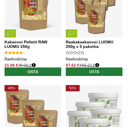
Kakaovoi Pelletit RAW
Raakakaakaovoi LUOMU
LUOMU 250g
250g x 5 pakettia
Rawfoodshop
Rawfoodshop
21.06 €
30.08 €
57.62 €
115.23 €
Normaali hinta
Normaali hinta
OSTA
OSTA
40%
50%