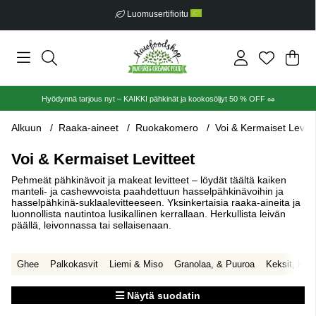
Ilmainen toimitus alkaen €30
Ost
Mää
.
Hyödynnä tarjous nyt – KAIKKI pähkinät ja kookosöljyt 50 % OFF 🥜
Alkuun
Raaka-aineet
Ruokakomero
Voi & Kermaiset Levitt
Voi & Kermaiset Levitteet
Pehmeät pähkinävoit ja makeat levitteet – löydät täältä kaiken
manteli- ja cashewvoista paahdettuun hasselpähkinävoihin ja
hasselpähkinä-suklaalevitteeseen. Yksinkertaisia raaka-aineita ja
luonnollista nautintoa lusikallinen kerrallaan. Herkullista leivän
päällä, leivonnassa tai sellaisenaan.
Ghee
Palkokasvit
Liemi & Miso
Granolaa, & Puuroa
Keksit, keks
Näytä suodatin