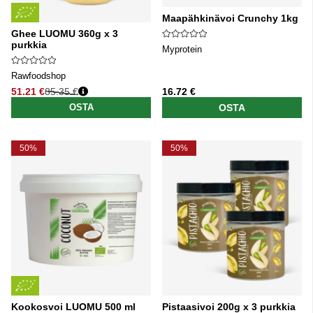
Maapähkinävoi Crunchy 1kg
Ghee LUOMU 360g x 3
purkkia
Myprotein
Rawfoodshop
51.21 €
85.35 €
16.72 €
Normaali hinta
OSTA
OSTA
50%
50%
Kookosvoi LUOMU 500 ml
Pistaasivoi 200g x 3 purkkia