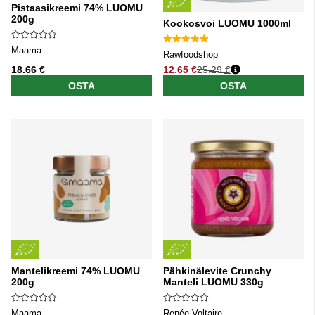
Pistaasikreemi 74% LUOMU
200g
Kookosvoi LUOMU 1000ml
Maama
Rawfoodshop
18.66 €
12.65 €
25.29 €
Normaali hinta
OSTA
OSTA
Mantelikreemi 74% LUOMU
Pähkinälevite Crunchy
200g
Manteli LUOMU 330g
Maama
Renée Voltaire