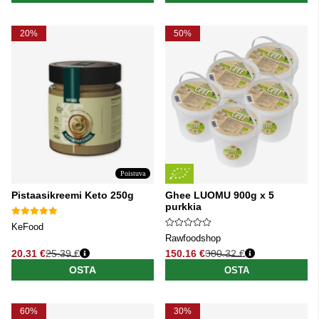
20%
50%
Poistuva
Pistaasikreemi Keto 250g
Ghee LUOMU 900g x 5
purkkia
KeFood
Rawfoodshop
20.31 €
25.39 €
150.16 €
300.32 €
Normaali hinta
Normaali hinta
OSTA
OSTA
60%
30%