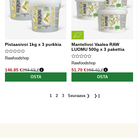
Pistaasivoi 1kg x 3 purkkia
Mantelivoi Vaalea RAW
LUOMU 500g x 3 pakettia
Rawfoodshop
Rawfoodshop
146.85 €
293.69 €
51.70 €
103.40 €
Normaali hinta
Normaali hinta
OSTA
OSTA
1
2
3
Seuraava
❯
❯❙