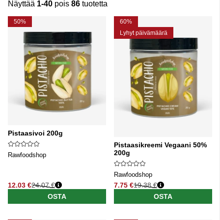
Näyttää
1-40
pois
86
tuotetta
Tuotteet
50%
60%
Lyhyt päivämäärä
Pistaasivoi 200g
Pistaasikreemi Vegaani 50%
200g
Rawfoodshop
Rawfoodshop
12.03 €
24.07 €
7.75 €
19.38 €
Normaali hinta
Normaali hinta
OSTA
OSTA