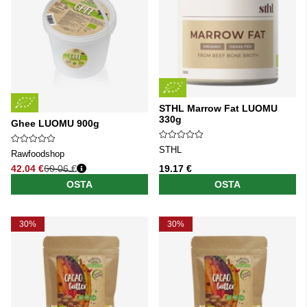
STHL Marrow Fat LUOMU
330g
Ghee LUOMU 900g
STHL
Rawfoodshop
42.04 €
60.06 €
19.17 €
Normaali hinta
OSTA
OSTA
30%
30%