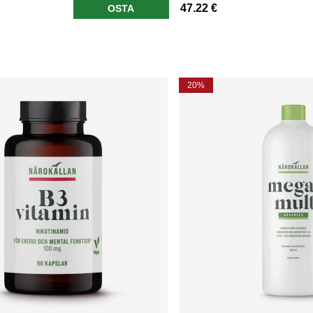
47.22 €
OSTA
20%