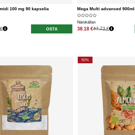
amidi 100 mg 90 kapselia
Mega Multi advanced 900ml
Närokällan
 €
38.18 €
47.73 €
OSTA
nta
Normaali hinta
50%