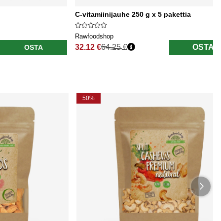
C-vitamiinijauhe 250 g x 5 pakettia
Rawfoodshop
32.12 €
64.25 €
OSTA
OSTA
Normaali hinta
50%