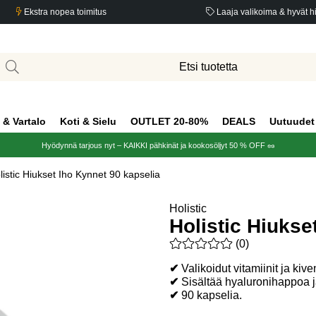
Ekstra nopea toimitus
Laaja valikoima & hyvät h
 & Vartalo
Koti & Sielu
OUTLET 20-80%
DEALS
Uutuudet
Hyödynnä tarjous nyt – KAIKKI pähkinät ja kookosöljyt 50 % OFF 🥜
listic Hiukset Iho Kynnet 90 kapselia
Holistic
Holistic Hiukse
Keskiarvoluokitus 0 / 5 Arvio
(
0
)
✔
Valikoidut vitamiinit ja kiv
✔
Sisältää hyaluronihappoa ja
✔
90 kapselia.