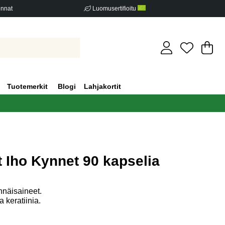
innat
Luomusertifioitu
Os
Mä
.
Tuotemerkit
Blogi
Lahjakortit
t Iho Kynnet 90 kapselia
iden määrä 0
ennäisaineet.
 keratiinia.