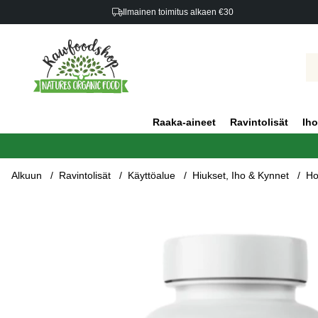
Ilmainen toimitus alkaen €30
Raaka-aineet
Ravintolisät
Iho
Alkuun
Ravintolisät
Käyttöalue
Hiukset, Iho & Kynnet
Ho
Tuotekuvat Holistic Hiukset Iho Kynnet 90 kapselia