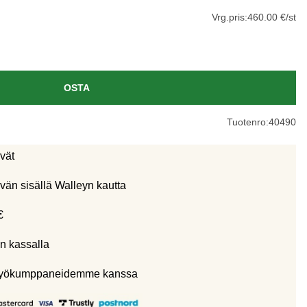
Vrg.pris:
460.00 €/st
OSTA
Tuotenro:
40490
ivät
vän sisällä Walleyn kautta
€
n kassalla
eistyökumppaneidemme kanssa