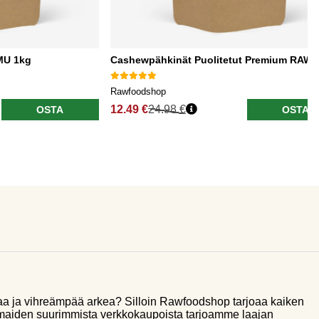
MU 1kg
Cashewpähkinät Puolitetut Premium RAW 
Rawfoodshop
12.49 €
24.98 €
OSTA
OSTA
aa ja vihreämpää arkea? Silloin Rawfoodshop tarjoaa kaiken
smaiden suurimmista verkkokaupoista tarjoamme laajan