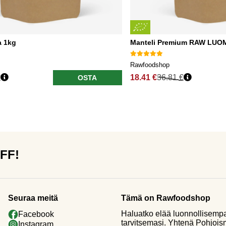
a 1kg
Manteli Premium RAW LUO
Rawfoodshop
€
18.41 €
36.81 €
OSTA
OFF!
Seuraa meitä
Tämä on Rawfoodshop
Haluatko elää luonnollisemp
Facebook
tarvitsemasi. Yhtenä Pohjoi
Instagram