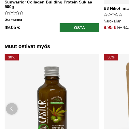
Sunwarrior Collagen Building Protein Suklaa
500g
B3 Nikotiini
Sunwarrior
Närokällan
49.05 €
9.95 €
12.44
OSTA
Normaali hi
Muut ostivat myös
30%
30%