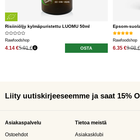
Risiiniöljy kylmäpuristettu LUOMU 50ml
Epsom-suol
Rawfoodshop
Rawfoodshop
4.14 €
5.91 €
6.35 €
9.08 
OSTA
Liity uutiskirjeeseemme ja saat 15% 
Asiakaspalvelu
Tietoa meistä
Ostoehdot
Asiakasklubi