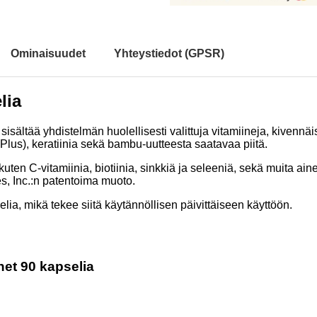
Ominaisuudet
Yhteystiedot (GPSR)
lia
 sisältää yhdistelmän huolellisesti valittuja vitamiineja, kivennä
s), keratiinia sekä bambu-uutteesta saatavaa piitä.
kuten C-vitamiinia, biotiinia, sinkkiä ja seleeniä, sekä muita a
, Inc.:n patentoima muoto.
lia, mikä tekee siitä käytännöllisen päivittäiseen käyttöön.
net 90 kapselia