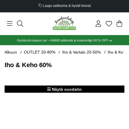
Laaja valikoima & hyvät hinnat
Ost
Mää
.
Hyödynnä tarjous nyt – KAIKKI pähkinät ja kookosöljyt 50 % OFF 🥜
Alkuun
OUTLET 20-80%
Iho & Vartalo 20-50%
Iho & Keho
Iho & Keho 60%
Näytä suodatin
Tuotteet