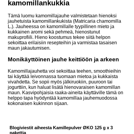
kamomillankukkia
Tämä luomu kamomillajauhe valmistetaan hienoksi
jauhetuista kamomillankukista (Matricaria chamomilla
L.). Jauheessa on kamomillalle tyypillinen mieto ja
kukkainen aromi sekä pehmeä, hienostunut
makuprofiili. Hieno koostumus tekee siitä helpon
sekoittaa erilaisiin resepteihin ja varmistaa tasaisen
maun jakautumisen.
Monikäyttöinen jauhe keittiöön ja arkeen
Kamomillajauhetta voi sekoittaa teehen, smoothieihin
tai käyttää leivonnassa tuomaan mietoa ja kukkaista
vivahdetta. Se sopii myös jälkiruokiin, puuroon tai
jogurttiin, kun haluat lisätä hienovaraisen kamomillan
maun. Kasvipohjaisia raaka-aineita käyttäville tämä on
helppo tapa hyödyntää kamomillaa jauhemuodossa
kokonaisen kukinnon sijaan.
Blogiviestit aiheesta Kamillepulver ØKO 125 g x 3
pakettia