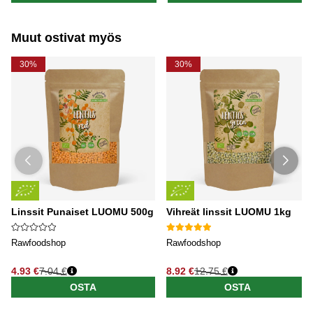
Muut ostivat myös
30%
30%
Linssit Punaiset LUOMU 500g
Vihreät linssit LUOMU 1kg
Rawfoodshop
Rawfoodshop
4.93 €
7.04 €
8.92 €
12.75 €
OSTA
OSTA