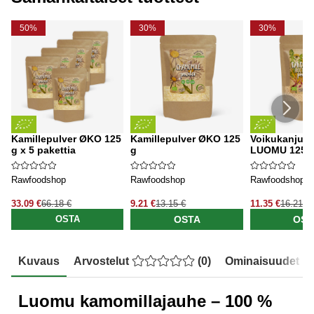
50%
30%
30%
Kamillepulver ØKO 125
Kamillepulver ØKO 125
Voikukanjuur
g x 5 pakettia
g
LUOMU 125g
Rawfoodshop
Rawfoodshop
Rawfoodshop
33.09 €
66.18 €
9.21 €
13.15 €
11.35 €
16.21 €
OSTA
OST
OSTA
Kuvaus
Arvostelut
(
0
)
Ominaisuudet
Luomu kamomillajauhe – 100 %