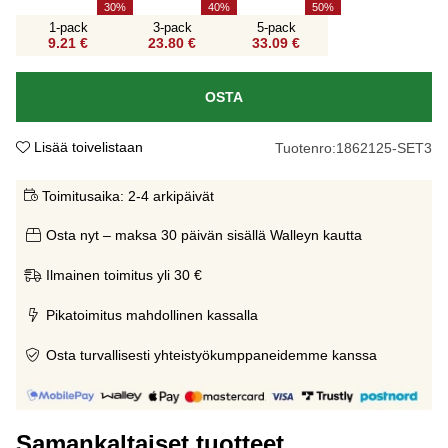
30
40
50
1-pack
3-pack
5-pack
9.21 €
23.80 €
33.09 €
OSTA
Lisää toivelistaan
Tuotenro:
1862125-SET3
Toimitusaika:
2-4 arkipäivät
Osta nyt – maksa 30 päivän sisällä Walleyn kautta
Ilmainen toimitus yli 30 €
Pikatoimitus mahdollinen kassalla
Osta turvallisesti yhteistyökumppaneidemme kanssa
Samankaltaiset tuotteet