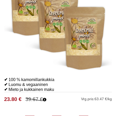
✔
100 % kamomillankukkia
✔
Luomu & vegaaninen
✔
Mieto ja kukkainen maku
23.80
€
39.67
€
Vrg.pris:
63.47 €/kg