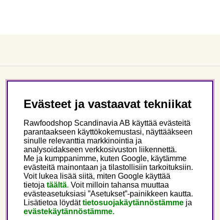
Asiakaspalvelu
Evästeet ja vastaavat tekniikat
Tietoa meistä
Rawfoodshop Scandinavia AB käyttää evästeitä
parantaakseen käyttökokemustasi, näyttääkseen
sinulle relevanttia markkinointia ja
Seuraa meitä
analysoidakseen verkkosivuston liikennettä.
Me ja kumppanimme, kuten Google, käytämme
evästeitä mainontaan ja tilastollisiin tarkoituksiin.
Tämä on Rawfoodshop
Voit lukea lisää siitä, miten Google käyttää
tietoja
täältä
.
Voit milloin tahansa muuttaa
evästeasetuksiasi ”Asetukset”-painikkeen kautta.
Finland
Lisätietoa löydät
tietosuojakäytännöstämme
ja
evästekäytännöstämme.