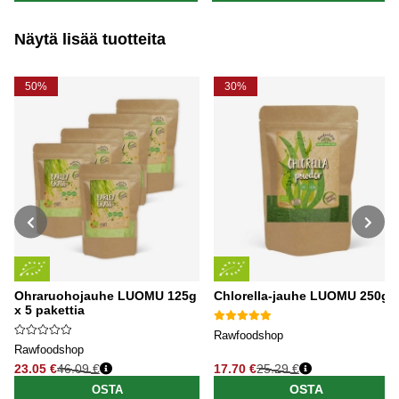
Näytä lisää tuotteita
50%
30%
Ohraruohojauhe LUOMU 125g
Chlorella-jauhe LUOMU 250g
x 5 pakettia
Rawfoodshop
Rawfoodshop
23.05 €
46.09 €
17.70 €
25.29 €
Normaali hinta
Normaali hinta
OSTA
OSTA