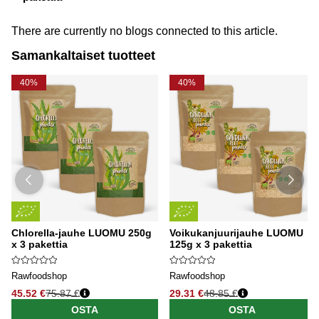
There are currently no blogs connected to this article.
Samankaltaiset tuotteet
40%
40%
Chlorella-jauhe LUOMU 250g
Voikukanjuurijauhe LUOMU
x 3 pakettia
125g x 3 pakettia
Rawfoodshop
Rawfoodshop
45.52 €
75.87 €
29.31 €
48.85 €
OSTA
OSTA