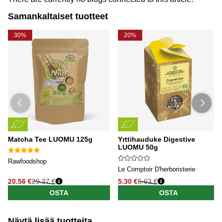
Samankaltaiset tuotteet
30%
20%
Matcha Tee LUOMU 125g
Yrttihauduke Digestive
LUOMU 50g
Rawfoodshop
Le Comptoir D'herboristerie
20.56 €
29.37 €
5.30 €
6.63 €
OSTA
OSTA
Näytä lisää tuotteita