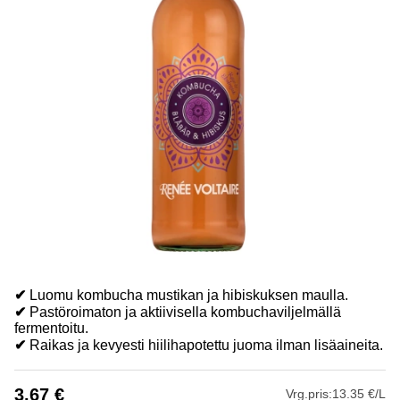
✔
Luomu kombucha mustikan ja hibiskuksen maulla.
✔
Pastöroimaton ja aktiivisella kombuchaviljelmällä
fermentoitu.
✔
Raikas ja kevyesti hiilihapotettu juoma ilman lisäaineita.
3.67
€
Vrg.pris:
13.35 €/L