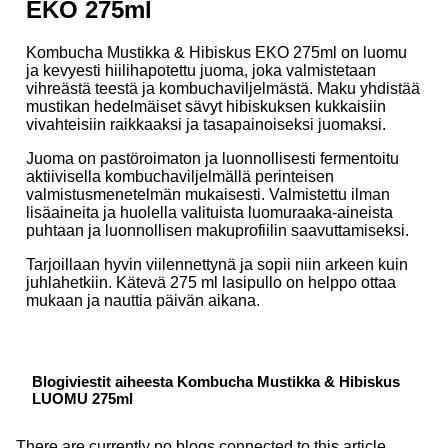
EKO 275ml
Kombucha Mustikka & Hibiskus EKO 275ml on luomu
ja kevyesti hiilihapotettu juoma, joka valmistetaan
vihreästä teestä ja kombuchaviljelmästä. Maku yhdistää
mustikan hedelmäiset sävyt hibiskuksen kukkaisiin
vivahteisiin raikkaaksi ja tasapainoiseksi juomaksi.
Juoma on pastöroimaton ja luonnollisesti fermentoitu
aktiivisella kombuchaviljelmällä perinteisen
valmistusmenetelmän mukaisesti. Valmistettu ilman
lisäaineita ja huolella valituista luomuraaka-aineista
puhtaan ja luonnollisen makuprofiilin saavuttamiseksi.
Tarjoillaan hyvin viilennettynä ja sopii niin arkeen kuin
juhlahetkiin. Kätevä 275 ml lasipullo on helppo ottaa
mukaan ja nauttia päivän aikana.
Blogiviestit aiheesta Kombucha Mustikka & Hibiskus
LUOMU 275ml
There are currently no blogs connected to this article.