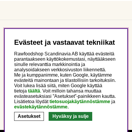
Asiakaspalvelu
Evästeet ja vastaavat tekniikat
Tietoa meistä
Rawfoodshop Scandinavia AB käyttää evästeitä
parantaakseen käyttökokemustasi, näyttääkseen
sinulle relevanttia markkinointia ja
Seuraa meitä
analysoidakseen verkkosivuston liikennettä.
Me ja kumppanimme, kuten Google, käytämme
evästeitä mainontaan ja tilastollisiin tarkoituksiin.
Tämä on Rawfoodshop
Voit lukea lisää siitä, miten Google käyttää
tietoja
täältä
.
Voit milloin tahansa muuttaa
evästeasetuksiasi ”Asetukset”-painikkeen kautta.
Finland
Lisätietoa löydät
tietosuojakäytännöstämme
ja
evästekäytännöstämme.
Asetukset
Hyväksy ja sulje
Copyright © 2025 Rawfoodshop Scandinavia AB