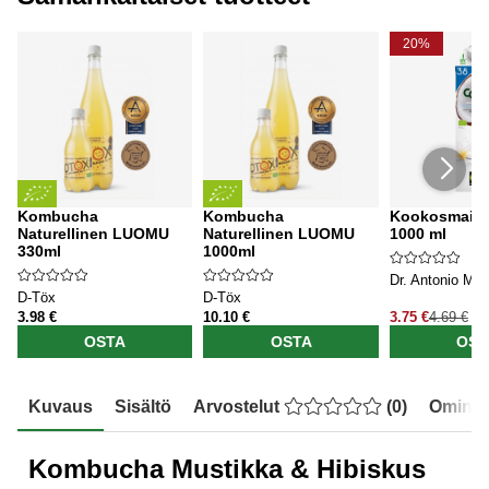
20%
Kombucha
Kombucha
Kookosmait
Naturellinen LUOMU
Naturellinen LUOMU
1000 ml
330ml
1000ml
Dr. Antonio Mar
D-Töx
D-Töx
3.98 €
10.10 €
3.75 €
4.69 €
OSTA
OSTA
OST
Kuvaus
Sisältö
Arvostelut
(
0
)
Ominai
Kombucha Mustikka & Hibiskus