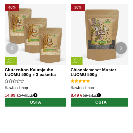
40%
30%
Gluteeniton Kaurajauho
Chiansiemenet Mustat
LUOMU 500g x 3 pakettia
LUOMU 500g
Rawfoodshop
Rawfoodshop
14.99 €
24.98 €
8.49 €
12.14 €
OSTA
OSTA