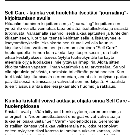
Tuotteet
Self Care - kuinka voit huolehtia itsestäsi "journaling"-
kirjoittamisen avulla
Rituaalin luominen kirjoittamisen ja "journaling"-kirjoittamisen
ympärille voi olla voimakas tapa edistää itsetutkiskelua ja sisäistä
tutkimusta. Varaamalla säännöllisesti aikaa ajatusten ja tunteiden
kirjaamiseen, luot tilaa itsensä kehittämiselle ja lisääntyneelle
itseymmärrykselle. Yksinkertainen rituaali voi olla kauniin
kirjoitusvihkon valitseminen ja sen omistaminen "Self Care" -
huolenpidolle. Ennen kuin aloitat kirjoitusprosessin, ota hetki
aikaa keskittyäksesi itseesi. Sytytä tuoksukynttilä tai käytä
eteerisiä öljyjä luodaksesi miellyttävän ilmapiirin. Aloita sitten
kirjoittaminen vapaasti, ilman vaatimuksia tai arvostelua. Se voi
olla ajatuksia päivästä, unelmista tai elämän pohdinnoista. Kun
teet tästä kirjoittamisesta seremonian, annat sille erityisen paikan
päivittäisessä rutiinissasi ja vahvistat sen merkitystä. Rituaalista
tulee tilaisuus antaa itsellesi jakamaton huomio ja rakkaus.
Kuinka kristallit voivat auttaa ja ohjata sinua Self Care -
huolenpidossa
Kristallit ovat pitkään liittyneet henkisyyteen, seremonioihin ja
energioihin. Niiden ainutlaatuiset energiat voivat vahvistaa ja
tukea eri osa-alueita "Self Care" -huolenpidossa. Seremonia
kristallien kanssa voi alkaa valitsemalla ne, jotka resonoivat
eniten nykyisen tilasi kanssa tai ominaisuuksien kanssa, joita