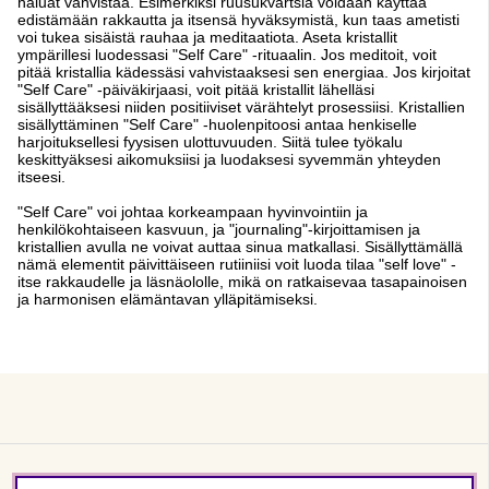
haluat vahvistaa. Esimerkiksi ruusukvartsia voidaan käyttää
edistämään rakkautta ja itsensä hyväksymistä, kun taas ametisti
voi tukea sisäistä rauhaa ja meditaatiota. Aseta kristallit
ympärillesi luodessasi "Self Care" -rituaalin. Jos meditoit, voit
pitää kristallia kädessäsi vahvistaaksesi sen energiaa. Jos kirjoitat
"Self Care" -päiväkirjaasi, voit pitää kristallit lähelläsi
sisällyttääksesi niiden positiiviset värähtelyt prosessiisi. Kristallien
sisällyttäminen "Self Care" -huolenpitoosi antaa henkiselle
harjoituksellesi fyysisen ulottuvuuden. Siitä tulee työkalu
keskittyäksesi aikomuksiisi ja luodaksesi syvemmän yhteyden
itseesi.
"Self Care" voi johtaa korkeampaan hyvinvointiin ja
henkilökohtaiseen kasvuun, ja "journaling"-kirjoittamisen ja
kristallien avulla ne voivat auttaa sinua matkallasi. Sisällyttämällä
nämä elementit päivittäiseen rutiiniisi voit luoda tilaa "self love" -
itse rakkaudelle ja läsnäololle, mikä on ratkaisevaa tasapainoisen
ja harmonisen elämäntavan ylläpitämiseksi.
Asiakaspalvelu