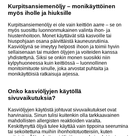
Kurpitsansiemenöljy – monikäyttöinen
myös iholle ja hiuksille
Kurpitsansiemenöljy ei ole vain keittiön aarre – se on
myös suosittu luonnonmukainen valinta ihon- ja
hiustenhoitoon. Monet käyttävät sitä kasvoille tai
hiuspohjaan osana päivittäistä kauneusrutiinia.
Kasviöljynä se imeytyy helposti ihoon ja toimii hyvin
sellaisenaan tai muiden öljyjen ja voiteiden kanssa
yhdistettynä. Siksi se onkin monen suosikki niin
kylpyhuoneessa kuin keittiössä – luonnollinen
monitoimituote sinulle, joka arvostat puhtaita ja
monikäyttöisiä ratkaisuja arjessa.
Onko kasviöljyjen käytöllä
sivuvaikutuksia?
Kasviöljyjen käytöstä johtuvat sivuvaikutukset ovat
harvinaisia. Sinun tulisi kuitenkin olla tarkkaavainen
mahdollisten allergisten reaktioiden varalta.
Keskittynyttä öljyä tulee käyttää vain tippoina seerumina
tai sekoitettuna muihin ihonhoitotuotteisiin, kuten