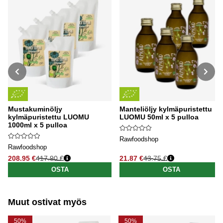
Mustakuminöljy
Manteliöljy kylmäpuristettu
kylmäpuristettu LUOMU
LUOMU 50ml x 5 pulloa
1000ml x 5 pulloa
Rawfoodshop
Rawfoodshop
208.95 €
417.90 €
21.87 €
43.75 €
Normaali hinta
Normaali hinta
OSTA
OSTA
Muut ostivat myös
50%
50%