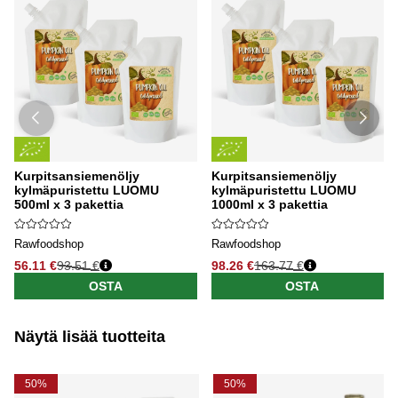
Kurpitsansiemenöljy
Kurpitsansiemenöljy
kylmäpuristettu LUOMU
kylmäpuristettu LUOMU
500ml x 3 pakettia
1000ml x 3 pakettia
Rawfoodshop
Rawfoodshop
56.11 €
93.51 €
98.26 €
163.77 €
OSTA
OSTA
Näytä lisää tuotteita
50%
50%