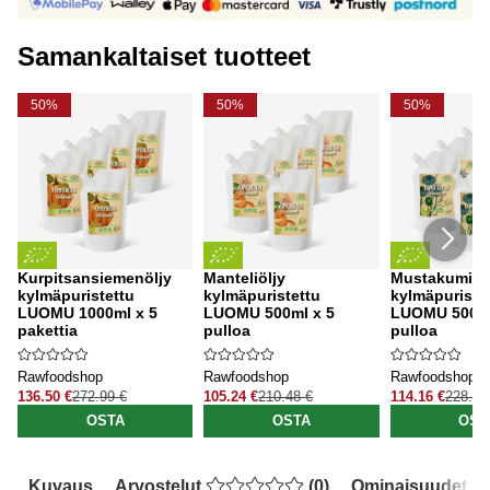
Samankaltaiset tuotteet
50%
50%
50%
Kurpitsansiemenöljy
Manteliöljy
Mustakumina
kylmäpuristettu
kylmäpuristettu
kylmäpuriste
LUOMU 1000ml x 5
LUOMU 500ml x 5
LUOMU 500ml
pakettia
pulloa
pulloa
Rawfoodshop
Rawfoodshop
Rawfoodshop
136.50 €
272.99 €
105.24 €
210.48 €
114.16 €
228.33
OSTA
OSTA
OST
Kuvaus
Arvostelut
(
0
)
Ominaisuudet