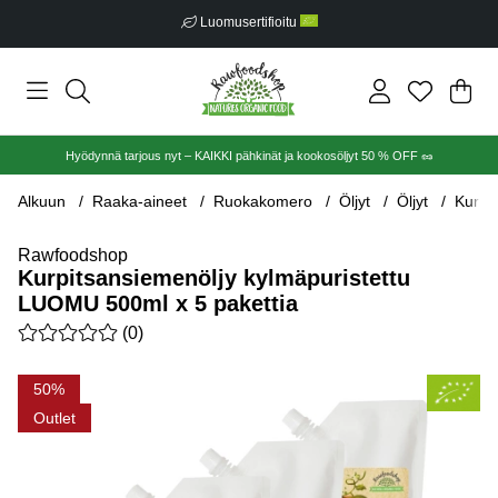
Luomusertifioitu
Ost
Mää
.
Hyödynnä tarjous nyt – KAIKKI pähkinät ja kookosöljyt 50 % OFF 🥜
Alkuun
Raaka-aineet
Ruokakomero
Öljyt
Öljyt
Kurpi
Rawfoodshop
Kurpitsansiemenöljy kylmäpuristettu
LUOMU 500ml x 5 pakettia
Keskiarvoluokitus 0 / 5 Arvioiden määrä 0
(
0
)
Tuotekuvat Kurpitsansiemenöljy kylmäpuristettu LUOMU 500ml 
50
Outlet