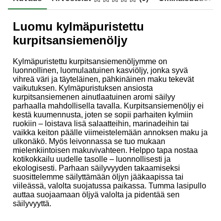
Luomu kylmäpuristettu
kurpitsansiemenöljy
Kylmäpuristettu kurpitsansiemenöljymme on
luonnollinen, luomulaatuinen kasviöljy, jonka syvä
vihreä väri ja täyteläinen, pähkinäinen maku tekevät
vaikutuksen. Kylmäpuristuksen ansiosta
kurpitsansiemenen ainutlaatuinen aromi säilyy
parhaalla mahdollisella tavalla. Kurpitsansiemenöljy ei
kestä kuumennusta, joten se sopii parhaiten kylmiin
ruokiin – loistava lisä salaatteihin, marinadeihin tai
vaikka keiton päälle viimeistelemään annoksen maku ja
ulkonäkö. Myös leivonnassa se tuo mukaan
mielenkiintoisen makuvivahteen. Helppo tapa nostaa
kotikokkailu uudelle tasolle – luonnollisesti ja
ekologisesti. Parhaan säilyvyyden takaamiseksi
suosittelemme säilyttämään öljyn jääkaapissa tai
viileässä, valolta suojatussa paikassa. Tumma lasipullo
auttaa suojaamaan öljyä valolta ja pidentää sen
säilyvyyttä.