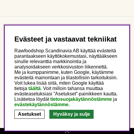
Asiakaspalvelu
Evästeet ja vastaavat tekniikat
Tietoa meistä
Rawfoodshop Scandinavia AB käyttää evästeitä
parantaakseen käyttökokemustasi, näyttääkseen
sinulle relevanttia markkinointia ja
Seuraa meitä
analysoidakseen verkkosivuston liikennettä.
Me ja kumppanimme, kuten Google, käytämme
evästeitä mainontaan ja tilastollisiin tarkoituksiin.
Tämä on Rawfoodshop
Voit lukea lisää siitä, miten Google käyttää
tietoja
täältä
.
Voit milloin tahansa muuttaa
evästeasetuksiasi ”Asetukset”-painikkeen kautta.
Finland
Lisätietoa löydät
tietosuojakäytännöstämme
ja
evästekäytännöstämme.
Asetukset
Hyväksy ja sulje
Copyright © 2025 Rawfoodshop Scandinavia AB