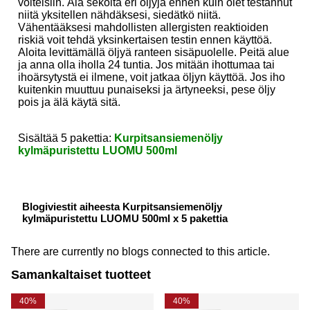
voiteisiin. Älä sekoita eri öljyjä ennen kuin olet testannut
niitä yksitellen nähdäksesi, siedätkö niitä.
Vähentääksesi mahdollisten allergisten reaktioiden
riskiä voit tehdä yksinkertaisen testin ennen käyttöä.
Aloita levittämällä öljyä ranteen sisäpuolelle. Peitä alue
ja anna olla iholla 24 tuntia. Jos mitään ihottumaa tai
ihoärsytystä ei ilmene, voit jatkaa öljyn käyttöä. Jos iho
kuitenkin muuttuu punaiseksi ja ärtyneeksi, pese öljy
pois ja älä käytä sitä.
Sisältää 5 pakettia:
Kurpitsansiemenöljy
kylmäpuristettu LUOMU 500ml
Blogiviestit aiheesta Kurpitsansiemenöljy
kylmäpuristettu LUOMU 500ml x 5 pakettia
There are currently no blogs connected to this article.
Samankaltaiset tuotteet
40%
40%