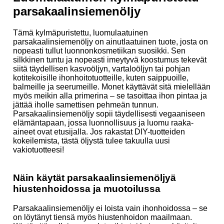
parsakaalinsiemenöljy
Tämä kylmäpuristettu, luomulaatuinen
parsakaalinsiemenöljy on ainutlaatuinen tuote, josta on
nopeasti tullut luonnonkosmetiikan suosikki. Sen
silkkinen tuntu ja nopeasti imeytyvä koostumus tekevät
siitä täydellisen kasvoöljyn, vartaloöljyn tai pohjan
kotitekoisille ihonhoitotuotteille, kuten saippuoille,
balmeille ja seerumeille. Monet käyttävät sitä mielellään
myös meikin alla primerina – se tasoittaa ihon pintaa ja
jättää iholle samettisen pehmeän tunnun.
Parsakaalinsiemenöljy sopii täydellisesti vegaaniseen
elämäntapaan, jossa luonnollisuus ja luomu raaka-
aineet ovat etusijalla. Jos rakastat DIY-tuotteiden
kokeilemista, tästä öljystä tulee takuulla uusi
vakiotuotteesi!
Näin käytät parsakaalinsiemenöljyä
hiustenhoidossa ja muotoilussa
Parsakaalinsiemenöljy ei loista vain ihonhoidossa – se
on löytänyt tiensä myös hiustenhoidon maailmaan.