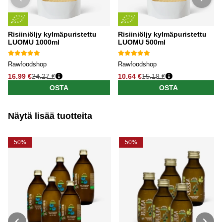
Risiiniöljy kylmäpuristettu
Risiiniöljy kylmäpuristettu
LUOMU 1000ml
LUOMU 500ml
Rawfoodshop
Rawfoodshop
16.99 €
24.27 €
10.64 €
15.19 €
OSTA
OSTA
Näytä lisää tuotteita
50%
50%