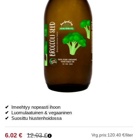
✔
Imeehtyy nopeasti ihoon
✔
Luomulaatuinen & vegaaninen
✔
Suosittu hiustenhoidossa
6.02
€
12.03
€
Vrg.pris:
120.40 €/liter