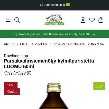
Luomusertifioitu
Ost
Mää
.
Hyödynnä tarjous nyt – KAIKKI pähkinät ja kookosöljyt 50 % OFF 🥜
Alkuun
OUTLET 20-80%
Iho & Vartalo 20-50%
Iho & Varta
Rawfoodshop
Parsakaalinsiemenöljy kylmäpuristettu
LUOMU 50ml
Keskiarvoluokitus 0 / 5 Arvioiden määrä 0
(
0
)
Tuotekuvat Parsakaalinsiemenöljy kylmäpuristettu LUOMU 50
50
Outlet