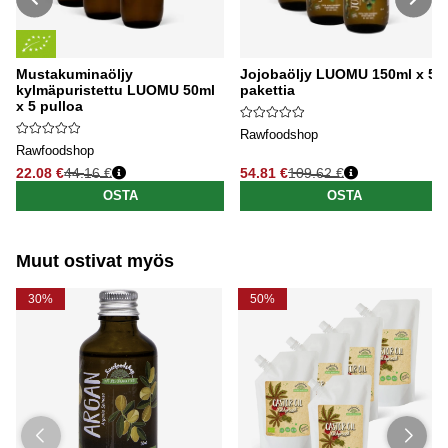
Mustakuminaöljy
Jojobaöljy LUOMU 150ml x 5
kylmäpuristettu LUOMU 50ml
pakettia
x 5 pulloa
Rawfoodshop
Rawfoodshop
22.08 €
44.16 €
54.81 €
109.62 €
Normaali hinta
Normaali hinta
OSTA
OSTA
Muut ostivat myös
30%
50%