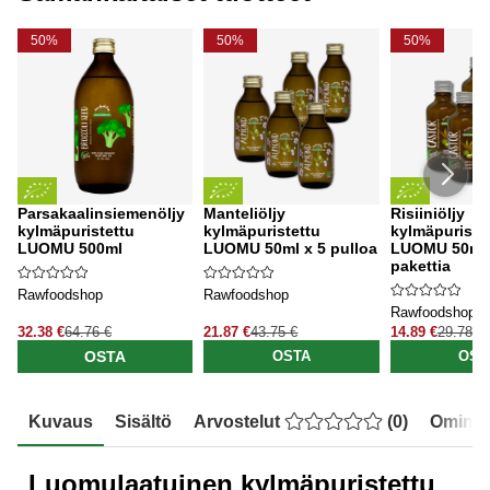
50%
50%
50%
Parsakaalinsiemenöljy
Manteliöljy
Risiiniöljy
kylmäpuristettu
kylmäpuristettu
kylmäpuriste
LUOMU 500ml
LUOMU 50ml x 5 pulloa
LUOMU 50ml 
pakettia
Rawfoodshop
Rawfoodshop
Rawfoodshop
32.38 €
64.76 €
21.87 €
43.75 €
14.89 €
29.78 €
OSTA
OSTA
OST
Kuvaus
Sisältö
Arvostelut
(
0
)
Ominai
Luomulaatuinen kylmäpuristettu