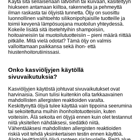
Käytä sitä sellaisenaan latvoihin tai kuivaan, käsiteltyyn
hiukseen antamaan kiiltoa, rakennetta ja pehmeyttä
ilman raskasta tai öljyistä tunnetta. Öljy on suosittu
luonnollinen vaihtoehto silikonipohjaisille tuotteille ja
toimii kevyenä lämpösuojana muotoilun yhteydessä.
Kokeile lisätä sitä itsetehtyihin shampoisiin,
hoitoaineisiin tai muotoilutuotteisiin – pieni määrä riittää
pitkälle. Mitä vielä odotat? Tämä öljy on valmis
valloittamaan paikkansa sekä ihon- että
hiustenhoitorutiinissasi.
Onko kasviöljyjen käytöllä
sivuvaikutuksia?
Kasviöljyjen käytöstä johtuvat sivuvaikutukset ovat
harvinaisia. Sinun tulisi kuitenkin olla tarkkaavainen
mahdollisten allergisten reaktioiden varalta.
Keskittynyttä öljyä tulee käyttää vain tippoina seerumina
tai sekoitettuna muihin ihonhoitotuotteisiin, kuten
voiteisiin. Älä sekoita eri öljyjä ennen kuin olet testannut
niitä yksitellen nähdäksesi, siedätkö niitä.
Vähentääksesi mahdollisten allergisten reaktioiden
riskiä voit tehdä yksinkertaisen testin ennen käyttöä.
Aloita levittämällä öljyä ranteen sisäpuolelle. Peitä alue