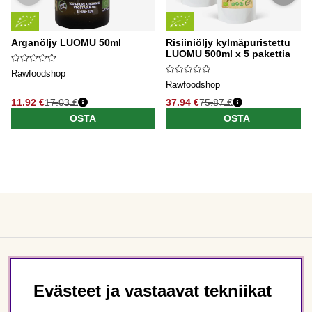
Arganöljy LUOMU 50ml
Risiiniöljy kylmäpuristettu
LUOMU 500ml x 5 pakettia
Rawfoodshop
Rawfoodshop
11.92 €
17.03 €
37.94 €
75.87 €
OSTA
OSTA
Asiakaspalvelu
Evästeet ja vastaavat tekniikat
Tietoa meistä