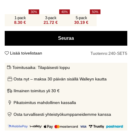
30
40
50
1-pack
3-pack
5-pack
8.30 €
21.72 €
30.19 €
Seuraa
Lisää toivelistaan
Tuotenro:
240-SET5
Toimitusaika:
Tilapäisesti loppu
Osta nyt – maksa 30 päivän sisällä Walleyn kautta
Ilmainen toimitus yli 30 €
Pikatoimitus mahdollinen kassalla
Osta turvallisesti yhteistyökumppaneidemme kanssa