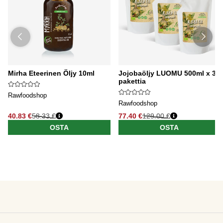
Mirha Eteerinen Öljy 10ml
Jojobaöljy LUOMU 500ml x 3
pakettia
Rawfoodshop
Rawfoodshop
40.83 €
58.33 €
77.40 €
129.00 €
OSTA
OSTA