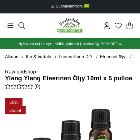
Luomusertifioitu
Ost
Mää
.
Hyödynnä tarjous nyt – KAIKKI pähkinät ja kookosöljyt 50 % OFF 🥜
Alkuun
Iho & Vartalo
Luonnollinen DIY
Eteeriset öljyt
Yl
Rawfoodshop
Ylang Ylang Eteerinen Öljy 10ml x 5 pulloa
Keskiarvoluokitus 0 / 5 Arvioiden määrä 0
(
0
)
Tuotekuvat Ylang Ylang Eteerinen Öljy 10ml x 5 pulloa
50
Outlet