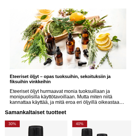
Eteeriset öljyt – opas tuoksuihin, sekoituksiin ja
fiksuihin vinkkeihin
Eteeriset öljyt hurmaavat monia tuoksuillaan ja
monipuolisilla käyttötavoillaan. Mutta miten niitä
kannattaa käyttää, ja mitä eroa eri öljyillä oikeastaan
on? Tässä oppaassa vastaamme yleisimpiin
Samankaltaiset tuotteet
kysymyksiin yksinkertaisesti ja innostavasti.
30%
40%