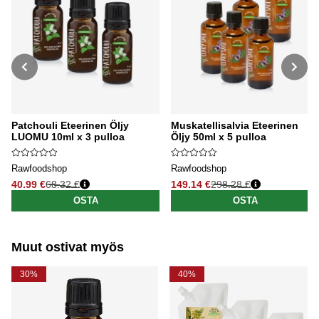
Patchouli Eteerinen Öljy
Muskatellisalvia Eteerinen
LUOMU 10ml x 3 pulloa
Öljy 50ml x 5 pulloa
Rawfoodshop
Rawfoodshop
40.99 €
68.32 €
149.14 €
298.28 €
Normaali hinta
Normaali hinta
OSTA
OSTA
Muut ostivat myös
30%
40%