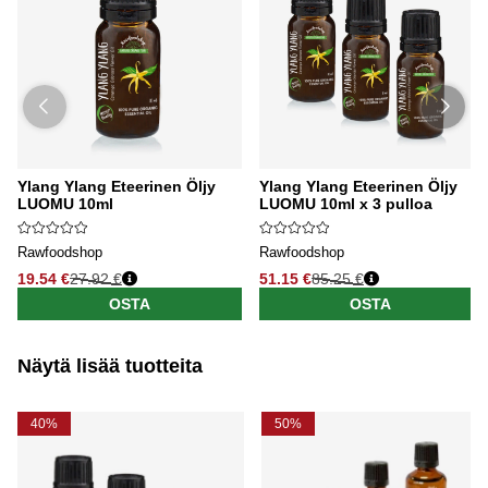
Ylang Ylang Eteerinen Öljy
Ylang Ylang Eteerinen Öljy
LUOMU 10ml
LUOMU 10ml x 3 pulloa
Rawfoodshop
Rawfoodshop
19.54 €
27.92 €
51.15 €
85.25 €
OSTA
OSTA
Näytä lisää tuotteita
40%
50%