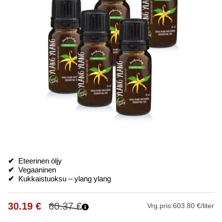
✔
Eteerinen öljy
✔
Vegaaninen
✔
Kukkaistuoksu – ylang ylang
30.19
€
60.37
€
Vrg.pris:
603.80 €/liter