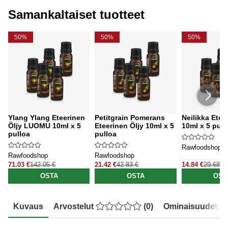
Samankaltaiset tuotteet
50%
50%
50%
Ylang Ylang Eteerinen
Petitgrain Pomerans
Neilikka Etee
Öljy LUOMU 10ml x 5
Eteerinen Öljy 10ml x 5
10ml x 5 pull
pulloa
pulloa
Rawfoodshop
Rawfoodshop
Rawfoodshop
71.03 €
142.05 €
21.42 €
42.83 €
14.84 €
29.68 €
OSTA
OSTA
OST
Kuvaus
Arvostelut
(
0
)
Ominaisuudet