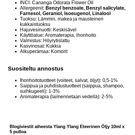
INCI: Cananga Odorata Flower Oil
Allergeenit:
Benzyl benzoate, Benzyl salicylate,
Farnesol, Geraniol, Isoeugenol, Linalool
Tuoksu: Lämmin, makea ja mausteinen
kukkaistuoksu
Hajuvesinuotti: Keskisävel
Käyttöalue: Aromaterapia, ihonhoito
Valmistus: Höyrytislattu
Kasvinosat: Kukkia
Alkuperämaa: Komorit
Suositeltu annostus
Ihonhoitotuotteet (voiteet, salvat, öljyt): 0,5-1%
Saippua ja puhdistustuotteet (saippua, shampoo,
suihkugeeli): 1-3%
Aromaterapia (laimennetaan vedellä): 2-5%
Blogiviestit aiheesta Ylang Ylang Eteerinen Öljy 10ml x
5 pulloa