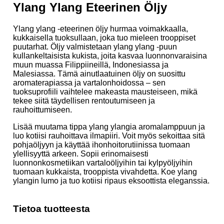
Ylang Ylang Eteerinen Öljy
Ylang ylang -eteerinen öljy hurmaa voimakkaalla,
kukkaisella tuoksullaan, joka tuo mieleen trooppiset
puutarhat. Öljy valmistetaan ylang ylang -puun
kullankeltaisista kukista, joita kasvaa luonnonvaraisina
muun muassa Filippiineillä, Indonesiassa ja
Malesiassa. Tämä ainutlaatuinen öljy on suosittu
aromaterapiassa ja vartalonhoidossa – sen
tuoksuprofiili vaihtelee makeasta mausteiseen, mikä
tekee siitä täydellisen rentoutumiseen ja
rauhoittumiseen.
Lisää muutama tippa ylang ylangia aromalamppuun ja
luo kotiisi rauhoittava ilmapiiri. Voit myös sekoittaa sitä
pohjaöljyyn ja käyttää ihonhoitorutiinissa tuomaan
ylellisyyttä arkeen. Sopii erinomaisesti
luonnonkosmetiikan vartaloöljyihin tai kylpyöljyihin
tuomaan kukkaista, trooppista vivahdetta. Koe ylang
ylangin lumo ja tuo kotiisi ripaus eksoottista eleganssia.
Tietoa tuotteesta