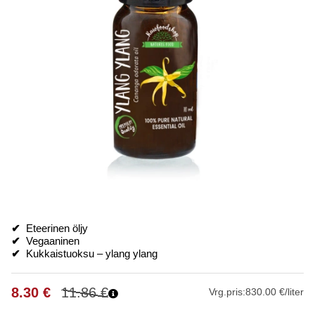
✔
Eteerinen öljy
✔
Vegaaninen
✔
Kukkaistuoksu – ylang ylang
8.30
€
11.86
€
Vrg.pris:
830.00 €/liter