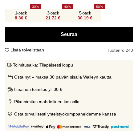
30
40
50
1-pack
3-pack
5-pack
8.30 €
21.72 €
30.19 €
Seuraa
Lisää toivelistaan
Tuotenro:
240
Toimitusaika:
Tilapäisesti loppu
Osta nyt – maksa 30 päivän sisällä Walleyn kautta
Ilmainen toimitus yli 30 €
Pikatoimitus mahdollinen kassalla
Osta turvallisesti yhteistyökumppaneidemme kanssa