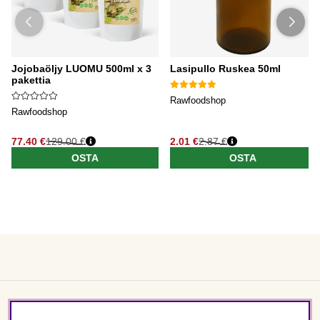
Jojobaöljy LUOMU 500ml x 3
Lasipullo Ruskea 50ml
pakettia
Rawfoodshop
Rawfoodshop
77.40 €
129.00 €
2.01 €
2.87 €
OSTA
OSTA
Asiakaspalvelu