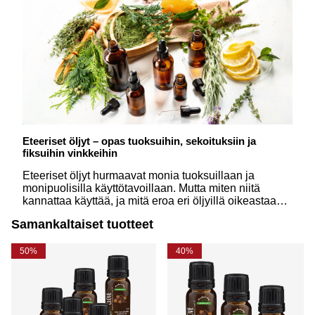
Eteeriset öljyt – opas tuoksuihin, sekoituksiin ja
fiksuihin vinkkeihin
Eteeriset öljyt hurmaavat monia tuoksuillaan ja
monipuolisilla käyttötavoillaan. Mutta miten niitä
kannattaa käyttää, ja mitä eroa eri öljyillä oikeastaan
on? Tässä oppaassa vastaamme yleisimpiin
Samankaltaiset tuotteet
kysymyksiin yksinkertaisesti ja innostavasti.
50%
40%