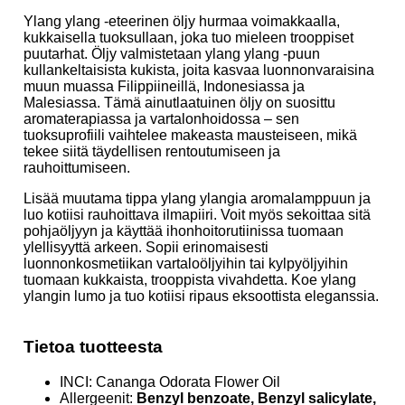
Ylang ylang -eteerinen öljy hurmaa voimakkaalla,
kukkaisella tuoksullaan, joka tuo mieleen trooppiset
puutarhat. Öljy valmistetaan ylang ylang -puun
kullankeltaisista kukista, joita kasvaa luonnonvaraisina
muun muassa Filippiineillä, Indonesiassa ja
Malesiassa. Tämä ainutlaatuinen öljy on suosittu
aromaterapiassa ja vartalonhoidossa – sen
tuoksuprofiili vaihtelee makeasta mausteiseen, mikä
tekee siitä täydellisen rentoutumiseen ja
rauhoittumiseen.
Lisää muutama tippa ylang ylangia aromalamppuun ja
luo kotiisi rauhoittava ilmapiiri. Voit myös sekoittaa sitä
pohjaöljyyn ja käyttää ihonhoitorutiinissa tuomaan
ylellisyyttä arkeen. Sopii erinomaisesti
luonnonkosmetiikan vartaloöljyihin tai kylpyöljyihin
tuomaan kukkaista, trooppista vivahdetta. Koe ylang
ylangin lumo ja tuo kotiisi ripaus eksoottista eleganssia.
Tietoa tuotteesta
INCI: Cananga Odorata Flower Oil
Allergeenit:
Benzyl benzoate, Benzyl salicylate,