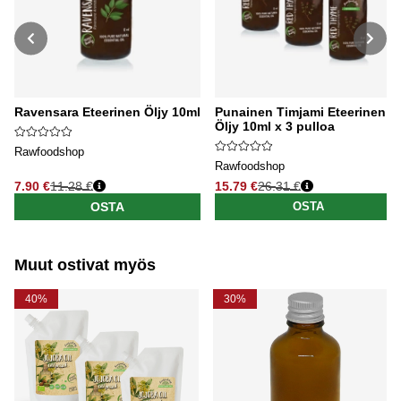
Ravensara Eteerinen Öljy 10ml
Punainen Timjami Eteerinen
Öljy 10ml x 3 pulloa
Rawfoodshop
Rawfoodshop
7.90 €
11.28 €
15.79 €
26.31 €
Normaali hinta
Normaali hinta
OSTA
OSTA
Muut ostivat myös
40%
30%