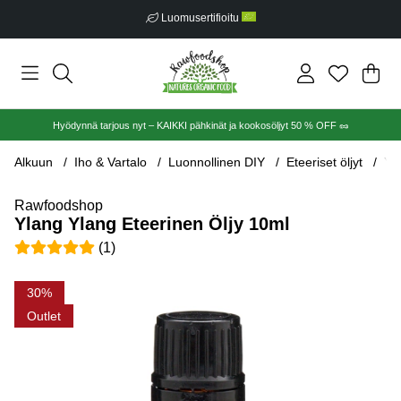
Luomusertifioitu
Ost
Mää
.
Hyödynnä tarjous nyt – KAIKKI pähkinät ja kookosöljyt 50 % OFF 🥜
Alkuun
Iho & Vartalo
Luonnollinen DIY
Eteeriset öljyt
Yl
Rawfoodshop
Ylang Ylang Eteerinen Öljy 10ml
Keskiarvoluokitus 5 / 5 Arvioiden määrä 1
(
1
)
Tuotekuvat Ylang Ylang Eteerinen Öljy 10ml
30
Outlet