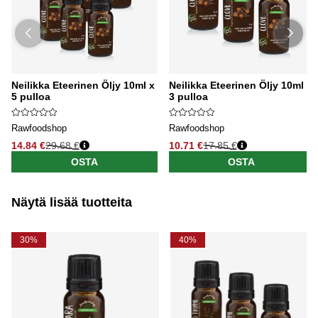
Neilikka Eteerinen Öljy 10ml x
Neilikka Eteerinen Öljy 10ml x
5 pulloa
3 pulloa
Rawfoodshop
Rawfoodshop
14.84 €
29.68 €
10.71 €
17.85 €
OSTA
OSTA
Näytä lisää tuotteita
30%
40%