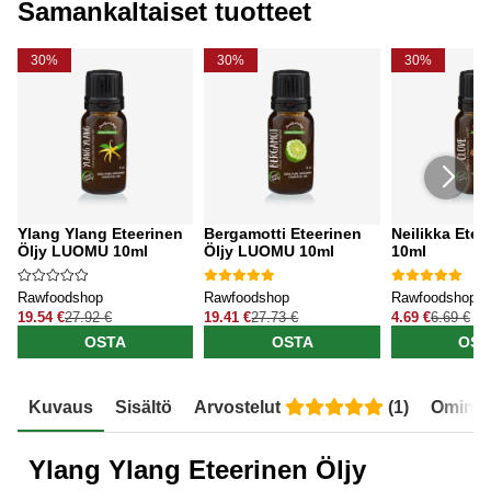
Samankaltaiset tuotteet
30%
30%
30%
Ylang Ylang Eteerinen
Bergamotti Eteerinen
Neilikka Etee
Öljy LUOMU 10ml
Öljy LUOMU 10ml
10ml
Rawfoodshop
Rawfoodshop
Rawfoodshop
19.54 €
27.92 €
19.41 €
27.73 €
4.69 €
6.69 €
OSTA
OSTA
OST
Kuvaus
Sisältö
Arvostelut
(
1
)
Ominai
Ylang Ylang Eteerinen Öljy